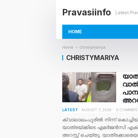
Pravasiinfo
Latest Pra
HOME
Home
christymariya
CHRISTYMARIYA
യാത്
വാതി
പാന
അറസ്
LATEST
AUGUST 7, 2026
·
0 COMMEN
ക്വാലാലംപൂരിൽ നിന്ന് കൊച്ചിയ
യാത്രയ്ക്കിടെ എമർജൻസി എക്സി
അറസ്റ്റ് ചെയ്തു. യാത്രക്കാരെയ