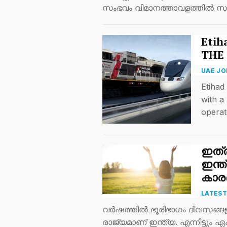
സംഭവം വിമാനത്താവളത്തിൽ സ
Etih
THE
UAE JO
Etihad
with a
operat
ഇത്ര
ഇന്ത
കാരണ
LATES
വർഷത്തിൽ ഭൂരിഭാഗം ദിവസങ്ങളി
രാജ്യമാണ് ഇന്ത്യ. എന്നിട്ട