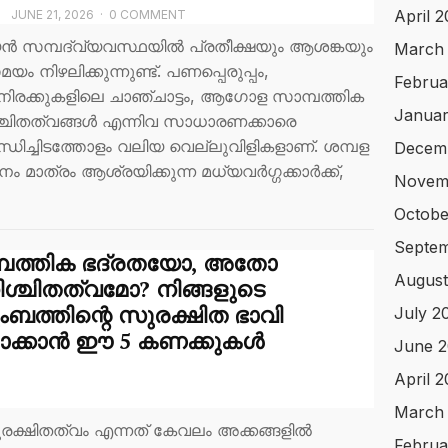
April 
T
JUNE 21, 2026
·
0 COMMENT
യൻ സമ്പദ്‌വ്യവസ്ഥയിൽ പ്രതീക്ഷയും ആശങ്കയും
March
ം നിഴലിക്കുന്നുണ്ട്. പണപ്പെരുപ്പം,
Februa
ിരക്കുകളിലെ ചാഞ്ചാട്ടം, ആഗോള സാമ്പത്തിക
Januar
ചിതത്വങ്ങൾ എന്നിവ സാധാരണക്കാരെ
ധിച്ചിടത്തോളം വലിയ വെല്ലുവിളികളാണ്. ശമ്പള
Decem
ം മാത്രം ആശ്രയിക്കുന്ന മധ്യവർഗ്ഗക്കാർക്ക്,
Novem
Octobe
Septem
്പത്തിക ഭദ്രതയോ, അതോ
August
ശ്ചിതത്വമോ? നിങ്ങളുടെ
ംബത്തിന്റെ സുരക്ഷിത ഭാവി
July 2
്പാക്കാൻ ഈ 5 കണക്കുകൾ
June 2
April 
March
ുരക്ഷിതത്വം എന്നത് കേവലം അക്കങ്ങളിൽ
Februa