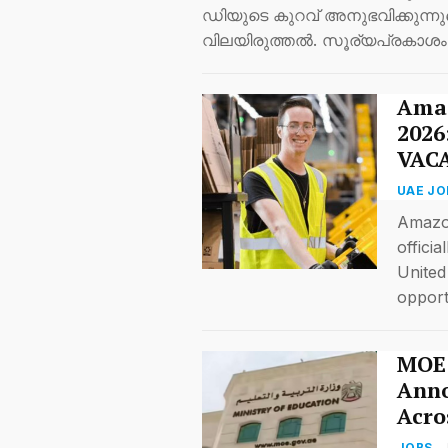
ഡിയുടെ കുറവ് അനുഭവിക്കുന്ന
വിലയിരുത്തൽ. സൂര്യപ്രകാശം
Amaz
2026
VAC
UAE JO
Amazo
offici
United
opport
MOE:
Anno
Acro
JOBS