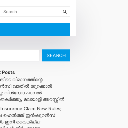
h
SEARCH
 Posts
്കിടെ വിമാനത്തിന്റെ
സി വാതിൽ തുറക്കാൻ
ച്ചു; വിൻഡോ പാനൽ
ുതകർത്തു, മലയാളി അറസ്റ്റിൽ
 Insurance Claim New Rules;
ിലെ ഹെൽത്ത് ഇൻഷുറൻസ്
ിം ഇനി വൈകില്ല;