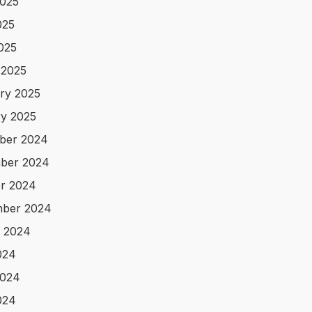
025
025
2025
 2025
ry 2025
y 2025
ber 2024
ber 2024
r 2024
mber 2024
 2024
024
2024
024