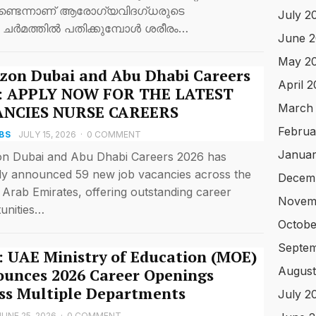
ുണ്ടെന്നാണ് ആരോഗ്യവിദഗ്ധരുടെ
July 2
 ചർമത്തിൽ പതിക്കുമ്പോൾ ശരീരം…
June 
May 2
on Dubai and Abu Dhabi Careers
April 
: APPLY NOW FOR THE LATEST
March
ANCIES NURSE CAREERS
Februa
BS
JULY 15, 2026
·
0 COMMENT
Januar
n Dubai and Abu Dhabi Careers 2026 has
ally announced 59 new job vacancies across the
Decem
 Arab Emirates, offering outstanding career
Novem
unities…
Octobe
Septem
 UAE Ministry of Education (MOE)
August
unces 2026 Career Openings
ss Multiple Departments
July 2
JUNE 25, 2026
·
0 COMMENT