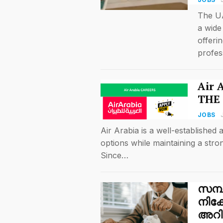
The UA
a wide
offeri
profes
Air 
THE
JOBS
Air Arabia is a well-established 
options while maintaining a stro
Since…
സമ്
നിക്
അറിഞ