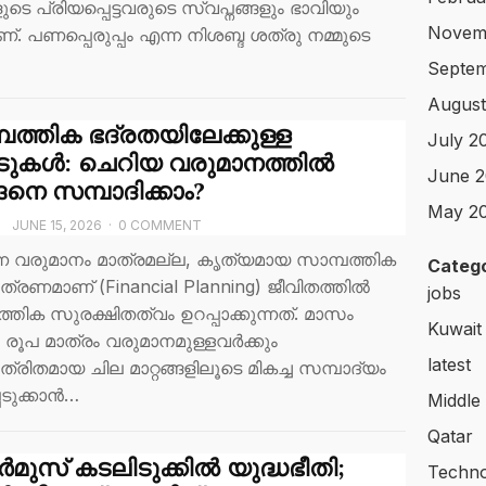
ങളുടെ പ്രിയപ്പെട്ടവരുടെ സ്വപ്നങ്ങളും ഭാവിയും
Novem
. പണപ്പെരുപ്പം എന്ന നിശബ്ദ ശത്രു നമ്മുടെ
Septem
August
പത്തിക ഭദ്രതയിലേക്കുള്ള
July 2
ടുകൾ: ചെറിയ വരുമാനത്തിൽ
June 2
നെ സമ്പാദിക്കാം?
May 2
T
JUNE 15, 2026
·
0 COMMENT
ന വരുമാനം മാത്രമല്ല, കൃത്യമായ സാമ്പത്തിക
Catego
രണമാണ് (Financial Planning) ജീവിതത്തിൽ
jobs
്തിക സുരക്ഷിതത്വം ഉറപ്പാക്കുന്നത്. മാസം
Kuwait
0 രൂപ മാത്രം വരുമാനമുള്ളവർക്കും
latest
രിതമായ ചില മാറ്റങ്ങളിലൂടെ മികച്ച സമ്പാദ്യം
പ്പടുക്കാൻ…
Middle
Qatar
ുസ് കടലിടുക്കിൽ യുദ്ധഭീതി;
Techno