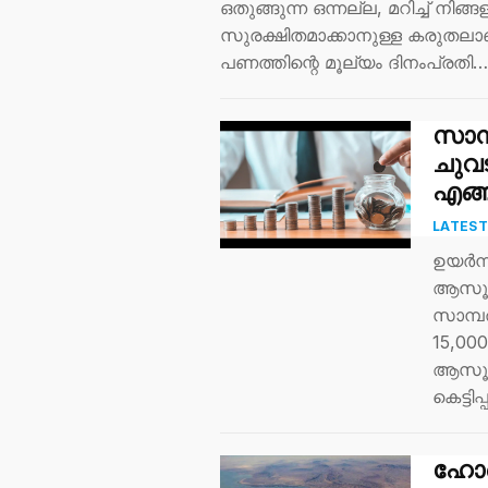
ഒതുങ്ങുന്ന ഒന്നല്ല, മറിച്ച് നിങ്
സുരക്ഷിതമാക്കാനുള്ള കരുതലാണ്
പണത്തിന്റെ മൂല്യം ദിനംപ്രതി…
സാമ്
ചുവ
എങ്ങ
LATES
ഉയർന്
ആസൂത്
സാമ്പത
15,00
ആസൂത്
കെട്ടി
ഹോർമ