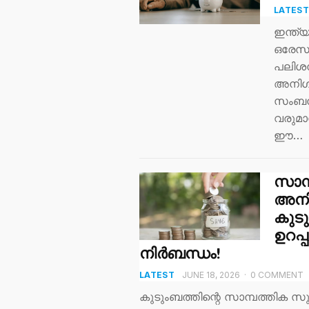
LATES
ഇന്ത്
ഒരേസമയ
പലിശന
അനിശ്
സംബന്
വരുമാന
ഈ…
സാമ
അനി
കുടു
ഉറപ
നിർബന്ധം!
LATEST
JUNE 18, 2026
·
0 COMMENT
കുടുംബത്തിന്റെ സാമ്പത്തിക സ