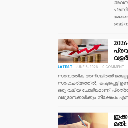
അവസാന
പ്രസി
മേഖലയ
വെടിന
202
പ്രവ
വളർത
LATEST
JUNE 6, 2026
·
0 COMMENT
സാമ്പത്തിക അനിശ്ചിതത്വങ്ങളും
സാഹചര്യത്തിൽ, കഷ്ടപ്പെട്ട് ഉണ
ഒരു വലിയ ചോദ്യമാണ്. പ്രത്യേ
വരുമാനക്കാർക്കും നിക്ഷേപം എന
ഇക്
മതി: