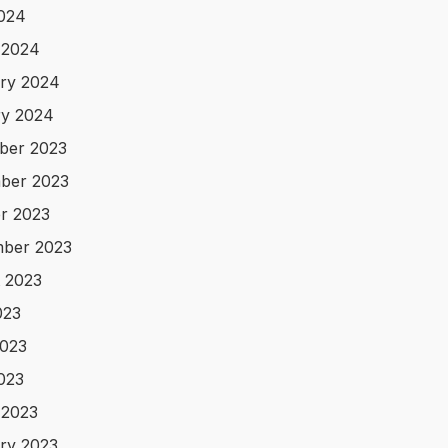
2024
 2024
ry 2024
y 2024
ber 2023
ber 2023
r 2023
ber 2023
 2023
023
023
2023
 2023
ry 2023