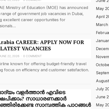
June 2
E Ministry of Education (MOE) has announced
May 2
 range of government job vacancies in Dubai,
April 
ng excellent career opportunities for
March
sionals…
Februa
Januar
Arabia CAREER: APPLY NOW FOR
 LATEST VACANCIES
Decem
JUNE 22, 2026
·
0 COMMENT
Novem
airline known for offering budget-friendly travel
Octobe
ng focus on efficiency and customer satisfaction.
Septe
August
July 2
പാദ്യം വളർത്താൻ എവിടെ
June 
ഷേപിക്കാം? സാധാരണക്കാർ
്ഞിരിക്കേണ്ട സാമ്പത്തിക പാഠങ്ങൾ
May 2