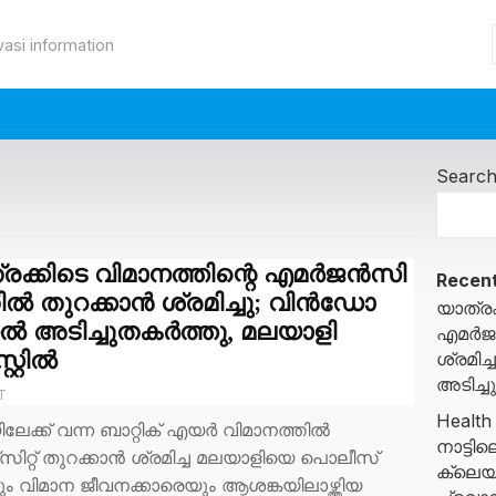
vasi information
Searc
രക്കിടെ വിമാനത്തിന്റെ എമർജൻസി
Recent
ൽ തുറക്കാൻ ശ്രമിച്ചു; വിൻഡോ
യാത്രക
ൽ അടിച്ചുതകർത്തു, മലയാളി
എമർജൻ
റ്റിൽ
ശ്രമി
അടിച്ച
T
Health
ിലേക്ക് വന്ന ബാറ്റിക് എയർ വിമാനത്തിൽ
നാട്ട
റ്റ് തുറക്കാൻ ശ്രമിച്ച മലയാളിയെ പൊലീസ്
ക്ലെയ
ും വിമാന ജീവനക്കാരെയും ആശങ്കയിലാഴ്ത്തിയ