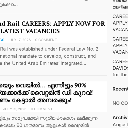
പ്രവാ
ുരക്ഷാ…
അറിഞ്ഞ
CAREE
ad Rail CAREERS: APPLY NOW FOR
APPLY
VACAN
 LATEST VACANCIES
CAREE
BS
JULY 17, 2026
·
0 COMMENT
APPLY
 Rail was established under Federal Law No. 2
VACAN
 national mandate to develop, construct, and
CAREE
e the United Arab Emirates’ integrated…
DAVID
for the
യും വെയിൽ… എന്നിട്ടും 90%
Recen
്യക്കാർക്ക് വൈറ്റമിൻ ഡി കുറവ്!
ം കേട്ടാൽ അമ്പരക്കും!
NO C
T
JULY 15, 2026
·
0 COMMENT
Archiv
ലും സമൃദ്ധമായി സൂര്യപ്രകാശം ലഭിക്കുന്ന
August
ും ഏകദേശം 90 ശതമാനം ആളുകൾ വൈറ്റമിൻ