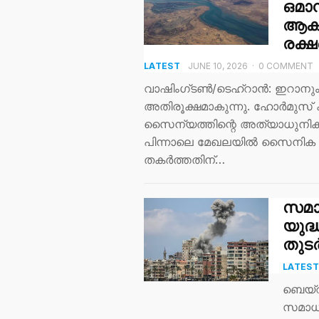
ഒമാൻ
ആക്ര
രക്ഷ
LATEST
JUNE 10, 2026
·
0 COMMENT
വാഷിംഗ്ടൺ/ടെഹ്‌റാൻ: ഇറാനും
അതിരൂക്ഷമാകുന്നു. ഹോർമുസ് 
സൈന്യത്തിന്റെ അത്യാധുനിക അപ്
പിന്നാലെ മേഖലയിൽ സൈനിക ന
തകർത്തതിന്…
സമാധ
യുദ്
തുടർ
LATES
ബെയ്റ
സമാധാ