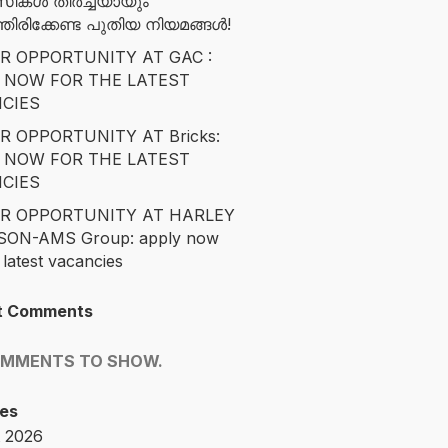
സികൾ തീർച്ചയായും
ിരിക്കേണ്ട പുതിയ നിയമങ്ങൾ!
R OPPORTUNITY AT GAC :
 NOW FOR THE LATEST
CIES
R OPPORTUNITY AT Bricks:
 NOW FOR THE LATEST
CIES
R OPPORTUNITY AT HARLEY
SON-AMS Group: apply now
 latest vacancies
t Comments
OMMENTS TO SHOW.
es
 2026