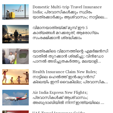
Domestic Multi-trip Travel Insurance
India; പ്രവാസികൾക്കും സ്ഥിരം
യാത്രക്കാർക്കും ആശ്വാസം; നാട്ടിലെ
യാത്രകൾക്ക് ഇനി ഒരൊറ്റ ഇൻഷുറൻസ്
മതി! കൂട്ടിന് വീടിനും കാവൽ
വിമാനയാത്രയ്ക്ക് മുമ്പ് ഈ 5
കാര്യങ്ങൾ മറക്കരുത്; ആരോഗ്യം
സംരക്ഷിക്കാൻ ശ്രദ്ധിക്കാം
യാത്രക്കിടെ വിമാനത്തിന്റെ എമർജൻസി
വാതിൽ തുറക്കാൻ ശ്രമിച്ചു; വിൻഡോ
പാനൽ അടിച്ചുതകർത്തു, മലയാളി
അറസ്റ്റിൽ
Health Insurance Claim New Rules;
നാട്ടിലെ ഹെൽത്ത് ഇൻഷുറൻസ്
ക്ലെയിം ഇനി വൈകില്ല; പ്രവാസികൾ
തീർച്ചയായും അറിഞ്ഞിരിക്കേണ്ട പുതിയ
നിയമങ്ങൾ!
Air India Express New Flights;
പ്രവാസികൾക്ക് ആശ്വാസം;
അബുദാബിയിൽ നിന്ന് ഇന്ത്യയിലെ ഈ
നഗരങ്ങളിലേക്ക് കൂടി പുതിയ വിമാന
സർവീസുകൾ
UAE Travel Insurance Guide;