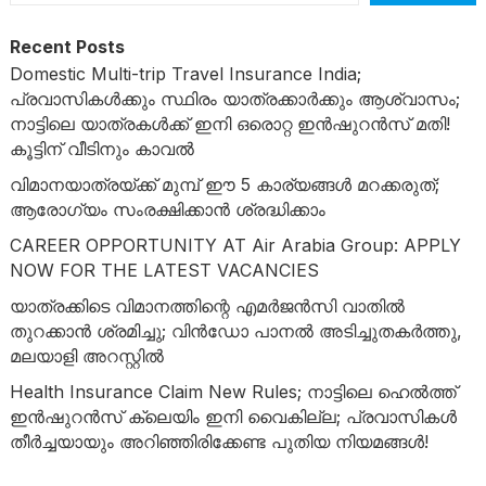
Recent Posts
Domestic Multi-trip Travel Insurance India;
പ്രവാസികൾക്കും സ്ഥിരം യാത്രക്കാർക്കും ആശ്വാസം;
നാട്ടിലെ യാത്രകൾക്ക് ഇനി ഒരൊറ്റ ഇൻഷുറൻസ് മതി!
കൂട്ടിന് വീടിനും കാവൽ
വിമാനയാത്രയ്ക്ക് മുമ്പ് ഈ 5 കാര്യങ്ങൾ മറക്കരുത്;
ആരോഗ്യം സംരക്ഷിക്കാൻ ശ്രദ്ധിക്കാം
CAREER OPPORTUNITY AT Air Arabia Group: APPLY
NOW FOR THE LATEST VACANCIES
യാത്രക്കിടെ വിമാനത്തിന്റെ എമർജൻസി വാതിൽ
തുറക്കാൻ ശ്രമിച്ചു; വിൻഡോ പാനൽ അടിച്ചുതകർത്തു,
മലയാളി അറസ്റ്റിൽ
Health Insurance Claim New Rules; നാട്ടിലെ ഹെൽത്ത്
ഇൻഷുറൻസ് ക്ലെയിം ഇനി വൈകില്ല; പ്രവാസികൾ
തീർച്ചയായും അറിഞ്ഞിരിക്കേണ്ട പുതിയ നിയമങ്ങൾ!