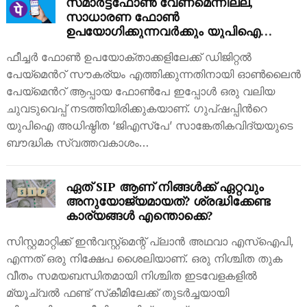
സ്‌മാർട്ട്‌ഫോൺ വേണമെന്നില്ല,
സാധാരണ ഫോൺ
ഉപയോഗിക്കുന്നവർക്കും യുപിഐ
പേയ്‌മെൻറുകൾ നടത്താം, പുതിയ ആപ്പ്
ഫീച്ചർ ഫോൺ ഉപയോക്താക്കളിലേക്ക് ഡിജിറ്റൽ
പുറത്തിറക്കാൻ ഫോൺപേ
പേയ്‌മെൻറ് സൗകര്യം എത്തിക്കുന്നതിനായി ഓൺലൈൻ
പേയ്‌മെൻറ് ആപ്പായ ഫോൺപേ ഇപ്പോൾ ഒരു വലിയ
ചുവടുവെപ്പ് നടത്തിയിരിക്കുകയാണ്. ഗുപ്ഷപ്പിൻറെ
യുപിഐ അധിഷ്ഠിത ‘ജിഎസ്പേ’ സാങ്കേതികവിദ്യയുടെ
ബൗദ്ധിക സ്വത്തവകാശം…
ഏത് SIP ആണ് നിങ്ങൾക്ക് ഏറ്റവും
അനുയോജ്യമായത്? ശ്രദ്ധിക്കേണ്ട
കാര്യങ്ങൾ എന്തൊക്കെ?
സിസ്റ്റമാറ്റിക്ക് ഇൻവസ്റ്റ്‌മെന്റ് പ്ലാൻ അഥവാ എസ്‌ഐപി,
എന്നത് ഒരു നിക്ഷേപ ശൈലിയാണ്. ഒരു നിശ്ചിത തുക
വീതം സമയബന്ധിതമായി നിശ്ചിത ഇടവേളകളിൽ
മ്യൂച്വൽ ഫണ്ട് സ്‌കീമിലേക്ക് തുടർച്ചയായി