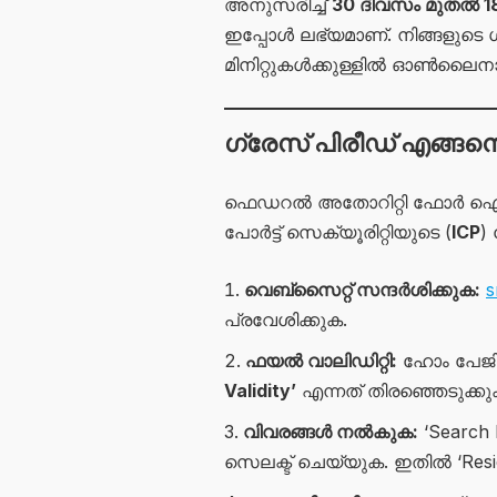
അനുസരിച്ച്
30 ദിവസം മുതൽ 1
ഇപ്പോൾ ലഭ്യമാണ്. നിങ്ങളുടെ 
മിനിറ്റുകൾക്കുള്ളിൽ ഓൺലൈനാ
ഗ്രേസ് പിരീഡ് എങ്
ഫെഡറൽ അതോറിറ്റി ഫോർ ഐഡിന്റി
പോർട്ട് സെക്യൂരിറ്റിയുടെ (
ICP
)
വെബ്സൈറ്റ് സന്ദർശിക്കുക:
s
പ്രവേശിക്കുക.
ഫയൽ വാലിഡിറ്റി:
ഹോം പേജിലെ
Validity’
എന്നത് തിരഞ്ഞെടുക്കു
വിവരങ്ങൾ നൽകുക:
‘Search 
സെലക്ട് ചെയ്യുക. ഇതിൽ ‘Resi