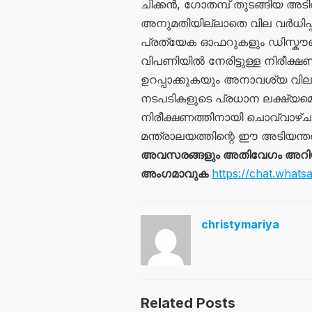
ചിക്കൻ, ഗോതമ്പ് തുടങ്ങിയ അ
അനുമതിയില്ലാതെ വില വർധിപ്പിക്
പ്രത്യേക ഓഫറുകളും ഡിസ്കൗണ്
വിപണിയിൽ നേരിട്ടുള്ള നിരീക
ഉറപ്പാക്കുകയും അനാവശ്യ വി
നടപടികളുടെ പ്രധാന ലക്ഷ്യമെന്
നിരീക്ഷണത്തിനായി ചൊവ്വാഴ്ച 
മന്ത്രാലയത്തിന്റെ ഈ അടിയന്
അവസരങ്ങളും അതിവേഗം അറിയാൻ
അംഗമാവുക
https://chat.wh
christymariya
Related Posts