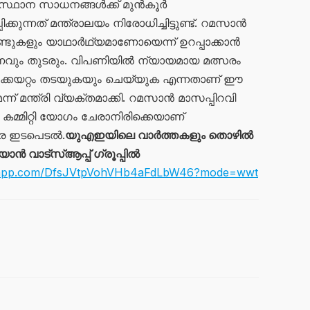
ടിസ്ഥാന സാധനങ്ങൾക്ക് മുൻകൂർ
കുന്നത് മന്ത്രാലയം നിരോധിച്ചിട്ടുണ്ട്. റമസാൻ
ടുകളും യാഥാർഥ്യമാണോയെന്ന് ഉറപ്പാക്കാൻ
്ഷണവും തുടരും. വിപണിയിൽ ന്യായമായ മത്സരം
ലക്കയറ്റം തടയുകയും ചെയ്യുക എന്നതാണ് ഈ
ന് മന്ത്രി വ്യക്തമാക്കി. റമസാൻ മാസപ്പിറവി
കമ്മിറ്റി യോഗം ചേരാനിരിക്കെയാണ്
തര ഇടപെടൽ.
യുഎഇയിലെ വാർത്തകളും തൊഴിൽ
 വാട്സ്ആപ്പ് ഗ്രൂപ്പിൽ
atsapp.com/DfsJVtpVohVHb4aFdLbW46?mode=wwt