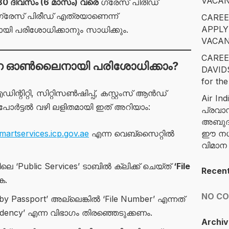
VACAN
80 ദിവസം (6 മാസം) വരെ
ഗ്രേസ് പിരീഡ്
ഗ്രേസ് പിരീഡ് എത്രയാണെന്ന്
CAREE
APPLY
യി പരിശോധിക്കാനും സാധിക്കും.
VACAN
CAREE
ങനെ ഓൺലൈനായി പരിശോധിക്കാം?
DAVID
for the
റ്റി, സിറ്റിസൺഷിപ്പ്, കസ്റ്റംസ് ആൻഡ്
Air Ind
 പോർട്ടൽ വഴി ലളിതമായി ഇത് അറിയാം:
പ്രവാ
അബുദാ
martservices.icp.gov.ae
എന്ന വെബ്സൈറ്റിൽ
ഈ നഗര
വിമാ
 ‘Public Services’ ടാബിൽ ക്ലിക്ക് ചെയ്ത്
‘File
Recen
ക.
NO C
by Passport’ അല്ലെങ്കിൽ ‘File Number’ എന്നത്
dency’ എന്ന വിഭാഗം തിരഞ്ഞെടുക്കണം.
Archiv