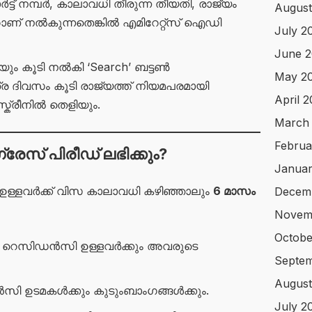
്ട് നമ്പർ, കാലാവധി തീരുന്ന തീയതി, രാജ്യം
August
ണ് നൽകുന്നതെങ്കിൽ എമിറേറ്റ്‌സ് ഐഡി
July 2
June 
ം കൂടി നൽകി ‘Search’ ബട്ടൺ
May 2
 ദിവസം കൂടി രാജ്യത്ത് നിയമപരമായി
April 
്ക്രീനിൽ തെളിയും.
March
Februa
രേസ് പിരീഡ് ലഭിക്കും?
Januar
 ഉള്ളവർക്ക് വിസ കാലാവധി കഴിഞ്ഞാലും
6 മാസം
Decem
Novem
Octobe
സിഡൻസി ഉള്ളവർക്കും അവരുടെ
Septem
August
ി ഉടമകൾക്കും കുടുംബാംഗങ്ങൾക്കും.
July 2