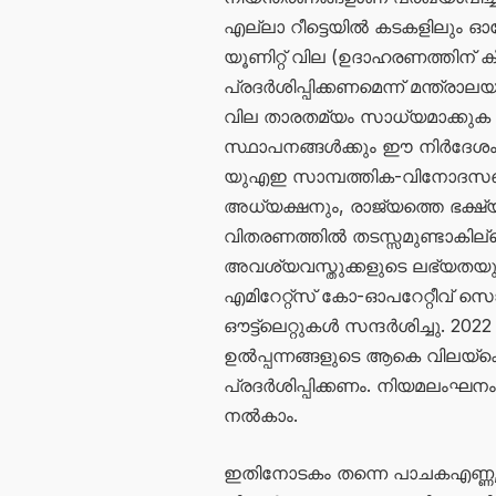
എല്ലാ റീട്ടെയിൽ കടകളിലും ഓര
യൂണിറ്റ് വില (ഉദാഹരണത്തിന് ക
പ്രദർശിപ്പിക്കണമെന്ന് മന്ത്രാ
വില താരതമ്യം സാധ്യമാക്കു
സ്ഥാപനങ്ങൾക്കും ഈ നിർദേശ
യുഎഇ സാമ്പത്തിക-വിനോദസഞ്
അധ്യക്ഷനും, രാജ്യത്തെ ഭക്
വിതരണത്തിൽ തടസ്സമുണ്ടാകില്ല
അവശ്യവസ്തുക്കളുടെ ലഭ്യതയു
എമിറേറ്റ്‌സ് കോ-ഓപറേറ്റീവ് സ
ഔട്ട്‌ലെറ്റുകൾ സന്ദർശിച്ചു. 20
ഉൽപ്പന്നങ്ങളുടെ ആകെ വിലയ്ക്ക
പ്രദർശിപ്പിക്കണം. നിയമലംഘന
നൽകാം.
ഇതിനോടകം തന്നെ പാചകഎണ്ണ, മ