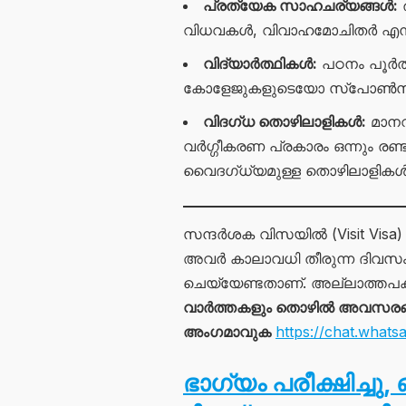
പ്രത്യേക സാഹചര്യങ്ങൾ:
ര
വിധവകൾ, വിവാഹമോചിതർ എന്നി
വിദ്യാർത്ഥികൾ:
പഠനം പൂർത്
കോളേജുകളുടെയോ സ്പോൺസർഷിപ്
വിദഗ്ധ തൊഴിലാളികൾ:
മാനവ
വർഗ്ഗീകരണ പ്രകാരം ഒന്നും രണ
വൈദഗ്ധ്യമുള്ള തൊഴിലാളികൾക്
സന്ദർശക വിസയിൽ (Visit Visa)
അവർ കാലാവധി തീരുന്ന ദിവസം
ചെയ്യേണ്ടതാണ്. അല്ലാത്തപക്ഷ
വാർത്തകളും തൊഴിൽ അവസരങ്ങള
അംഗമാവുക
https://chat.wh
ഭാഗ്യം പരീക്ഷിച്ചു