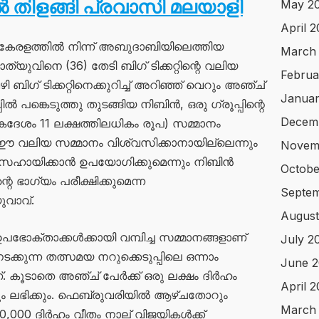
പ്പിൽ തിളങ്ങി പ്രവാസി മലയാളി
May 2
April 
കേരളത്തിൽ നിന്ന് അബുദാബിയിലെത്തിയ
March
ുവിനെ (36) തേടി ബിഗ് ടിക്കറ്റിന്റെ വലിയ
Februa
ബിഗ് ടിക്കറ്റിനെക്കുറിച്ച് അറിഞ്ഞ് വെറും അഞ്ച്
Januar
ിൽ പങ്കെടുത്തു തുടങ്ങിയ നിബിൻ, ഒരു ഗ്രൂപ്പിന്റെ
Decem
കദേശം 11 ലക്ഷത്തിലധികം രൂപ) സമ്മാനം
ച്ച ഈ വലിയ സമ്മാനം വിശ്വസിക്കാനായില്ലെന്നും
Novem
 സഹായിക്കാൻ ഉപയോഗിക്കുമെന്നും നിബിൻ
Octobe
െ ഭാഗ്യം പരീക്ഷിക്കുമെന്ന
Septem
വാവ്.
August
 ഉപഭോക്താക്കൾക്കായി വമ്പിച്ച സമ്മാനങ്ങളാണ്
July 2
ന് നടക്കുന്ന തത്സമയ നറുക്കെടുപ്പിലെ ഒന്നാം
June 2
്. കൂടാതെ അഞ്ച് പേർക്ക് ഒരു ലക്ഷം ദിർഹം
April 
ം ലഭിക്കും. ഫെബ്രുവരിയിൽ ആഴ്ചതോറും
March
 50,000 ദിർഹം വീതം നാല് വിജയികൾക്ക്