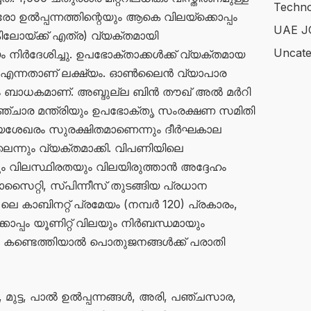
Techno
ോ ഉൽപ്പന്നത്തിന്റെയും ആകെ വിലയ്ക്കൊപ്പം
UAE J
ിലോയ്ക്ക് എത്ര) വ്യക്തമായി
Uncate
ലയം നിർദേശിച്ചു. ഉപഭോക്താക്കൾക്ക് വ്യക്തമായ
ക എന്നതാണ് ലക്ഷ്യം. ഓൺലൈൻ വ്യാപാര
ം ബാധകമാണ്. അബ്ദുല്ല ബിൻ തൗഖ് അൽ മർറി
ചാര മന്ത്രിയും ഉപഭോക്തൃ സംരക്ഷണ സമിതി
ഷ്യശേഖരം സുരക്ഷിതമാണെന്നും ദീർഘകാല
െന്നും വ്യക്തമാക്കി. വിപണിയിലെ
ം വിലസ്ഥിരതയും വിലയിരുത്താൻ അദ്ദേഹം
ൊസൈറ്റി, സ്പിന്നീസ് തുടങ്ങിയ പ്രധാന
22 ലെ കാബിനറ്റ് പ്രമേയം (നമ്പർ 120) പ്രകാരം,
ൊപ്പം യൂണിറ്റ് വിലയും നിർബന്ധമായും
ം കണ്ടെത്തിയാൽ പൊതുജനങ്ങൾക്ക് പരാതി
ുട്ട, പാൽ ഉൽപ്പന്നങ്ങൾ, അരി, പഞ്ചസാര,