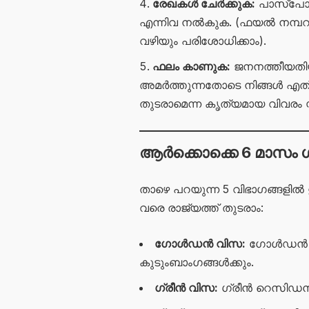
രേഖകൾ ചേർക്കുക:
പാസ്‌പോർട
എന്നിവ നൽകുക. (ഫയൽ നമ്പറാ
വഴിയും പരിശോധിക്കാം).
ഫലം കാണുക:
ജനനത്തീയതിയു
അമർത്തുന്നതോടെ നിങ്ങൾ എത്ര
തുടരാമെന്ന കൃത്യമായ വിവരം സ
ആർക്കൊക്കെ 6 മാസം ഗ്
താഴെ പറയുന്ന 5 വിഭാഗങ്ങളിൽ
വരെ രാജ്യത്ത് തുടരാം:
ഗോൾഡൻ വിസ:
ഗോൾഡൻ റെ
കുടുംബാംഗങ്ങൾക്കും.
ഗ്രീൻ വിസ:
ഗ്രീൻ റെസിഡൻസ