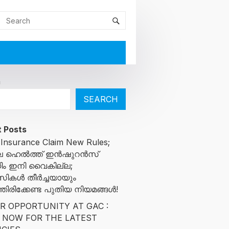
h
SEARCH
 Posts
 Insurance Claim New Rules;
ിലെ ഹെൽത്ത് ഇൻഷുറൻസ്
ിം ഇനി വൈകില്ല;
സികൾ തീർച്ചയായും
ിരിക്കേണ്ട പുതിയ നിയമങ്ങൾ!
R OPPORTUNITY AT GAC :
 NOW FOR THE LATEST