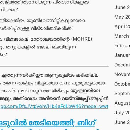
ാജ്യത്ത് താമസിക്കുന്ന പ്രവാസികളുടെ
June 2
വർക്ക്.
May 2
തിയാക്കിയ, യൂണിവേഴ്‌സിറ്റികളുടെയോ
April 
പിലുള്ള വിദ്യാർത്ഥികൾക്ക്.
March
 വിഭവശേഷി മന്ത്രാലയത്തിന്റെ (MOHRE)
Februa
്ടും തസ്തികകളിൽ ജോലി ചെയ്യുന്ന
ക്.
Januar
Decem
Novem
 എത്തുന്നവർക്ക് ഈ ആനുകൂല്യം ലഭിക്കില്ല.
 തന്നെ രാജ്യം വിടുകയോ വിസ പുതുക്കുകയോ
Octobe
ം പിഴ ഈടാക്കുന്നതായിരിക്കും.
യുഎഇയിലെ
Septe
ും അതിവേഗം അറിയാൻ വാട്സ്ആപ്പ് ഗ്രൂപ്പിൽ
August
atsapp.com/DfsJVtpVohVHb4aFdLbW46?mode=wwt
July 2
, ഒടുവിൽ തേടിയെത്തി; ബിഗ്
June 