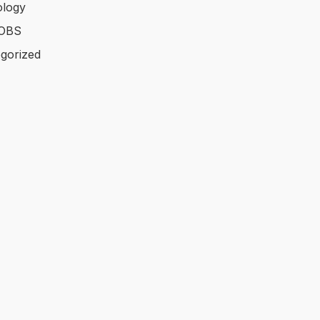
logy
OBS
gorized