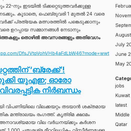
ം 22-നും ഇടയിൽ ടിക്കറ്റെടുത്തവർക്കുള്ള
Februa
് നടക്കും. കൂടാതെ, ഫെബ്രുവരി 1 മുതൽ 24 വരെ
Novem
ങുന്നവർക്ക് പ്രത്യേക മത്സരത്തിൽ പങ്കെടുക്കാനും
Septem
 വരെ ഉറപ്പായ സമ്മാനങ്ങൾ നേടാനും
August
ത്തകളും തൊഴിൽ അവസരങ്ങളും അതിവേഗം
July 2
atsapp.com/DfsJVtpVohVHb4aFdLbW46?mode=wwt
June 2
May 2
ത്തിന് ‘ബ്രേക്ക്’!
റുക്കി യുഎഇ; ഓരോ
Catego
jobs
ിവരപ്പട്ടിക നിർബന്ധം
Kuwait
latest
ി വിപണിയിലെ വിലക്കയറ്റം തടയാൻ ശക്തമായ
 മന്ത്രാലയം രംഗത്ത്. കൃത്രിമ ക്ഷാമം
Middle
ും അനാവശ്യമായ വില വർധനയ്ക്കും കർശന
Qatar
ത്. 1,000 ചതുരശ്ര മീറ്ററിലധികം വിസ്തീർണമുള്ള