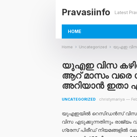
Pravasiinfo
Latest Pra
HOME
Home
Uncategorized
യുഎഇ വിസ കഴിഞ്ഞോ
യുഎഇ വിസ കഴിഞ
ആറ് മാസം വരെ ഗ
അറിയാൻ ഇതാ എള
christymariya
—
Fe
UNCATEGORIZED
യുഎഇയിൽ റെസിഡൻസ് വിസ റദ
വിസ എടുക്കുന്നതിനും രാജ്യം വി
ഗ്രേസ് പിരീഡ് നിയമങ്ങളിൽ വലിയ