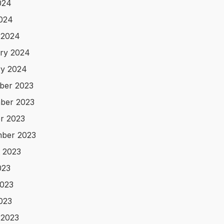
024
2024
 2024
ry 2024
y 2024
ber 2023
ber 2023
r 2023
ber 2023
 2023
023
023
2023
 2023