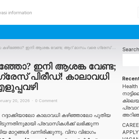
vasi information
? ഇനി ആശങ്ക വേണ്ട; ആറ് മാസം വരെ ഗ്രേസ് പിരീഡ്! കാലാവധി അറിയാൻ ഇതാ എളുപ്പവഴി
Searc
്ഞോ? ഇനി ആശങ്ക വേണ്ട;
്രേസ് പിരീഡ്! കാലാവധി
Recent
ുപ്പവഴി
Health
നാട്ട
ക്ലെയ
bruary 20, 2026
·
0 Comment
പ്രവാ
അറിഞ്ഞ
്ദാക്കിയാലോ കാലാവധി കഴിഞ്ഞാലോ പുതിയ
ടുന്നതിനുമായി പ്രവാസികൾക്ക് ലഭിക്കുന്ന
CAREE
 മാറ്റങ്ങൾ വന്നിരിക്കുന്നു. വിസ വിഭാഗം
APPLY