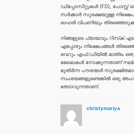
ഡിപ്പോസിറ്റുകൾ (FD), പോസ്റ്റ
സർക്കാർ സുരക്ഷയുള്ള നിക്ഷേ
ഓഹരി വിപണിയും തിരഞ്ഞെടുക്ക
നിങ്ങളുടെ പ്രായവും റിസ്‌ക് എ
എപ്പോഴും നിക്ഷേപങ്ങൾ തിരഞ്ഞെ
വെറും എഫ്.ഡിയിൽ മാത്രം ഒത
മേഖലകൾ നോക്കുന്നതാണ് നല്ലത
മുതിർന്ന പൗരന്മാർ സുരക്ഷിത
സംശയങ്ങളുണ്ടെങ്കിൽ ഒരു അം
തേടാവുന്നതാണ്.
christymariya