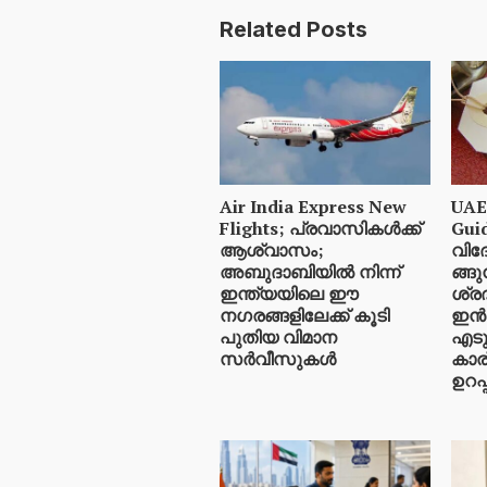
Related Posts
Air India Express New
UAE
Flights; പ്രവാസികൾക്ക്
Gui
ആശ്വാസം;
വിദ
അബുദാബിയിൽ നിന്ന്
ങ്ങ
ഇന്ത്യയിലെ ഈ
ശ്രദ
നഗരങ്ങളിലേക്ക് കൂടി
ഇൻ
പുതിയ വിമാന
എടു
സർവീസുകൾ
കാര
ഉറപ