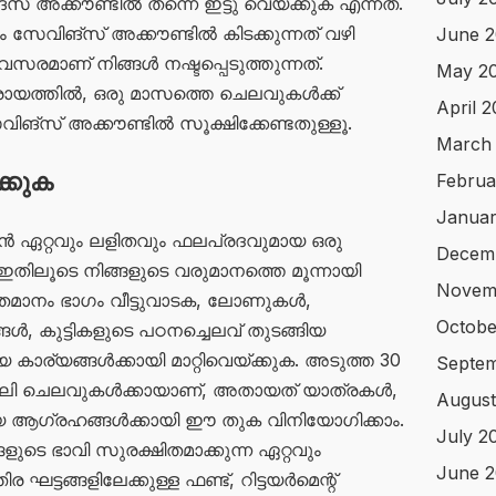
 അക്കൗണ്ടിൽ തന്നെ ഇട്ടു വെയ്ക്കുക എന്നത്.
സേവിങ്‌സ് അക്കൗണ്ടിൽ കിടക്കുന്നത് വഴി
June 
രമാണ് നിങ്ങൾ നഷ്ടപ്പെടുത്തുന്നത്.
May 2
പ്രായത്തിൽ, ഒരു മാസത്തെ ചെലവുകൾക്ക്
April 
‌സ് അക്കൗണ്ടിൽ സൂക്ഷിക്കേണ്ടതുള്ളൂ.
March
്കുക
Februa
Januar
ാൻ ഏറ്റവും ലളിതവും ഫലപ്രദവുമായ ഒരു
Decem
തിലൂടെ നിങ്ങളുടെ വരുമാനത്തെ മൂന്നായി
Novem
 ശതമാനം ഭാഗം വീട്ടുവാടക, ലോണുകൾ,
Octobe
, കുട്ടികളുടെ പഠനച്ചെലവ് തുടങ്ങിയ
കാര്യങ്ങൾക്കായി മാറ്റിവെയ്ക്കുക. അടുത്ത 30
Septem
ൈലി ചെലവുകൾക്കായാണ്, അതായത് യാത്രകൾ,
August
ിയ ആഗ്രഹങ്ങൾക്കായി ഈ തുക വിനിയോഗിക്കാം.
July 2
ളുടെ ഭാവി സുരക്ഷിതമാക്കുന്ന ഏറ്റവും
June 2
 ഘട്ടങ്ങളിലേക്കുള്ള ഫണ്ട്, റിട്ടയർമെന്റ്