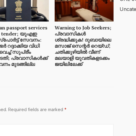
Uncate
an passport services
Warning to Job Seekers;
 tender; യുഎഇ
പ്രവാസികൾ
്‌പോർട്ട് സേവനം:
ശ്രദ്ധിക്കുക! ദുബായിലെ
ടർ റദ്ദാക്കിയ വിധി
മസാജ് സെന്റർ റെയ്ഡ്;
െച്ച് സുപ്രീം
ചതിക്കുഴിയിൽ വീണ്
തി; പ്രവാസികൾക്ക്
മലയാളി യുവതികളടക്കം
നം മുടങ്ങില്ല
ജയിലിലേക്ക്
hed.
Required fields are marked
*