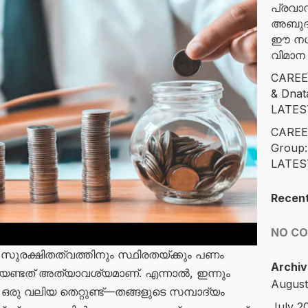
പ്രവാ
അബുദാ
ഈ നഗര
വിമാ
CAREE
& Dna
LATES
CAREE
Group
LATES
Recen
NO C
സുരക്ഷിതത്വത്തിനും സ്ഥിരതയ്ക്കും പണം
Archiv
ണ്ടത് അത്യാവശ്യമാണ്. എന്നാൽ, ഇന്നും
August
ഒരു വലിയ തെറ്റുണ്ട്—തങ്ങളുടെ സമ്പാദ്യം
July 2