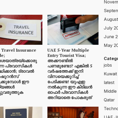
Novem
Septem
August
July 2
June 2
May 2
 Travel Insurance
UAE 5-Year Multiple
de;
Entry Tourist Visa;
Catego
േശയാത്രയ്ക്കൊരു
അക്കൗണ്ടിൽ
jobs
ുന്ന പ്രവാസികൾ
പണമുണ്ടോ? എങ്കിൽ 5
്ധിക്കാൻ; ട്രാവൽ
വർഷത്തേക്ക് ഇനി
Kuwait
ഷുറൻസ്
വിസയെക്കുറിച്ച്
ക്കുമ്പോൾ ഈ
പേടിക്കണ്ട! യുഎഇ
latest
്യങ്ങൾ
നൽകുന്ന ഈ കിടിലൻ
Middle
്പുവരുത്തുക
ഓഫർ പ്രവാസികൾ
അറിയാതെ പോകരുത്
Qatar
Techno
UAE J