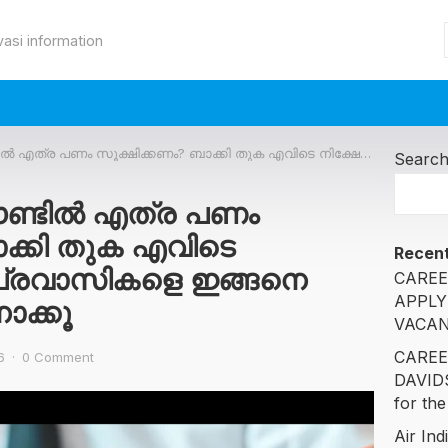
vasi information
സൂക്ഷിക്കണം? ബാക്കി തുക എവിടെ നിക്ഷേപിക്കണം? പ്രവാസികളെ ഇങ്ങനെ പ്ലാൻ ചെയ്ത് നോക്കൂ
Searc
ൗണ്ടിൽ എത്ര പണം
ാക്കി തുക എവിടെ
Recent
 പ്രവാസികളെ ഇങ്ങനെ
CAREE
APPLY
ോക്കൂ
VACAN
CAREE
6
·
0 Comment
DAVID
for the
Air Ind