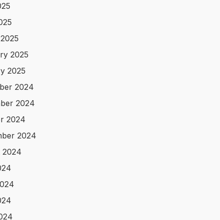
025
2025
 2025
ry 2025
y 2025
ber 2024
ber 2024
r 2024
mber 2024
 2024
024
2024
024
2024