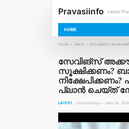
Pravasiinfo
Latest Pra
HOME
Home
latest
സേവിങ്‌സ് അക്കൗണ്ടിൽ എത്ര പണം 
സേവിങ്‌സ് അക്ക
സൂക്ഷിക്കണം? ബ
നിക്ഷേപിക്കണം?
പ്ലാൻ ചെയ്ത് ന
christymariya
—
May 24, 202
LATEST