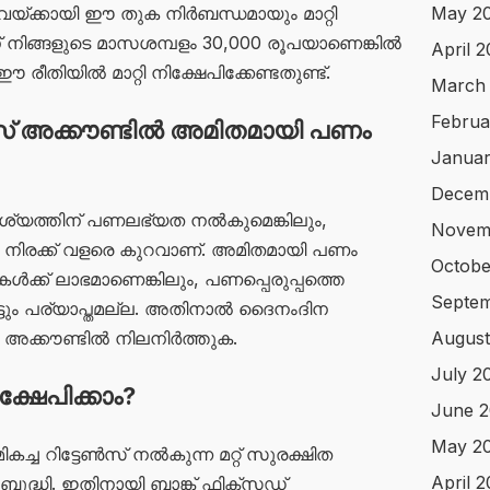
ിവയ്ക്കായി ഈ തുക നിർബന്ധമായും മാറ്റി
May 2
് നിങ്ങളുടെ മാസശമ്പളം 30,000 രൂപയാണെങ്കിൽ
April 
രീതിയിൽ മാറ്റി നിക്ഷേപിക്കേണ്ടതുണ്ട്.
March
Februa
‌സ് അക്കൗണ്ടിൽ അമിതമായി പണം
Januar
Decem
്യത്തിന് പണലഭ്യത നൽകുമെങ്കിലും,
Novem
ശ നിരക്ക് വളരെ കുറവാണ്. അമിതമായി പണം
Octobe
ുകൾക്ക് ലാഭമാണെങ്കിലും, പണപ്പെരുപ്പത്തെ
Septe
ട്ടും പര്യാപ്തമല്ല. അതിനാൽ ദൈനംദിന
അക്കൗണ്ടിൽ നിലനിർത്തുക.
August
July 2
്ഷേപിക്കാം?
June 
May 2
ച്ച റിട്ടേൺസ് നൽകുന്ന മറ്റ് സുരക്ഷിത
April 
് ബുദ്ധി. ഇതിനായി ബാങ്ക് ഫിക്സഡ്