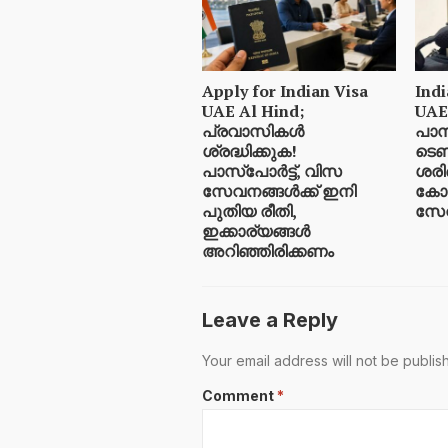
Apply for Indian Visa
Indi
UAE Al Hind;
UAE
പ്രവാസികൾ
പാസ
ശ്രദ്ധിക്കുക!
ടെണ്
പാസ്‌പോർട്ട്, വിസ
ശരിവ
സേവനങ്ങൾക്ക് ഇനി
കോട
പുതിയ രീതി,
സേവ
ഇക്കാര്യങ്ങൾ
അറിഞ്ഞിരിക്കണം
Leave a Reply
Your email address will not be publis
Comment
*