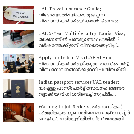
നഗരങ്ങളിലേക്ക് കൂടി പുതിയ വിമാന
സർവീസുകൾ
UAE Travel Insurance Guide;
വിദേശയാത്രയ്ക്കൊരുങ്ങുന്ന
പ്രവാസികൾ ശ്രദ്ധിക്കാൻ; ട്രാവൽ
ഇൻഷുറൻസ് എടുക്കുമ്പോൾ ഈ
കാര്യങ്ങൾ ഉറപ്പുവരുത്തുക
UAE 5-Year Multiple Entry Tourist Visa;
അക്കൗണ്ടിൽ പണമുണ്ടോ? എങ്കിൽ 5
വർഷത്തേക്ക് ഇനി വിസയെക്കുറിച്ച്
പേടിക്കണ്ട! യുഎഇ നൽകുന്ന ഈ
കിടിലൻ ഓഫർ പ്രവാസികൾ അറിയാതെ
Apply for Indian Visa UAE Al Hind;
പോകരുത്
പ്രവാസികൾ ശ്രദ്ധിക്കുക! പാസ്‌പോർട്ട്,
വിസ സേവനങ്ങൾക്ക് ഇനി പുതിയ രീതി,
ഇക്കാര്യങ്ങൾ അറിഞ്ഞിരിക്കണം
Indian passport services UAE tender;
യുഎഇ പാസ്‌പോർട്ട് സേവനം: ടെണ്ടർ
റദ്ദാക്കിയ വിധി ശരിവെച്ച് സുപ്രീം
കോടതി; പ്രവാസികൾക്ക് സേവനം
മുടങ്ങില്ല
Warning to Job Seekers; പ്രവാസികൾ
ശ്രദ്ധിക്കുക! ദുബായിലെ മസാജ് സെന്റർ
റെയ്ഡ്; ചതിക്കുഴിയിൽ വീണ് മലയാളി
യുവതികളടക്കം ജയിലിലേക്ക്