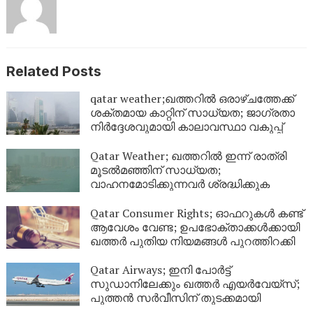
Related Posts
qatar weather;ഖത്തറിൽ ഒരാഴ്ചത്തേക്ക്
ശക്തമായ കാറ്റിന് സാധ്യത; ജാഗ്രതാ
നിർദ്ദേശവുമായി കാലാവസ്ഥാ വകുപ്പ്
Qatar Weather; ഖത്തറിൽ ഇന്ന് രാത്രി
മൂടൽമഞ്ഞിന് സാധ്യത;
വാഹനമോടിക്കുന്നവർ ശ്രദ്ധിക്കുക
Qatar Consumer Rights; ഓഫറുകൾ കണ്ട്
ആവേശം വേണ്ട; ഉപഭോക്താക്കൾക്കായി
ഖത്തർ പുതിയ നിയമങ്ങൾ പുറത്തിറക്കി
Qatar Airways; ഇനി പോർട്ട്
സുഡാനിലേക്കും ഖത്തർ എയർവേയ്‌സ്;
പുത്തൻ സർവീസിന് തുടക്കമായി