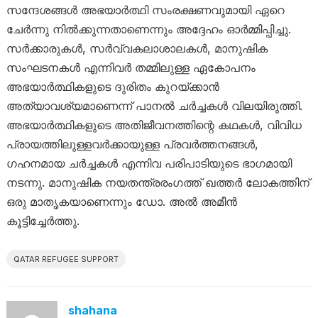
സന്ദേശങ്ങൾ അഭയാർത്ഥി സംരക്ഷണവുമായി ഏറെ
ചേർന്നു നിൽക്കുന്നതാണെന്നും അദ്ദേഹം ഓർമ്മിപ്പിച്ചു.
സർക്കാരുകൾ, സർവ്വകലാശാലകൾ, മാനുഷിക
സംഘടനകൾ എന്നിവർ തമ്മിലുള്ള ഏകോപനം
അഭയാർത്ഥികളുടെ ദുരിതം കുറയ്ക്കാൻ
അത്യാവശ്യമാണെന്ന് പാനൽ ചർച്ചകൾ വിലയിരുത്തി.
അഭയാർത്ഥികളുടെ അതിജീവനത്തിന്റെ കഥകൾ, വിവിധ
പ്രായത്തിലുള്ളവർക്കായുള്ള പ്രവർത്തനങ്ങൾ,
ഗഹനമായ ചർച്ചകൾ എന്നിവ പരിപാടിയുടെ ഭാഗമായി
നടന്നു. മാനുഷിക നയതന്ത്രരംഗത്ത് ഖത്തർ ലോകത്തിന്
ഒരു മാതൃകയാണെന്നും ഡോ. അൽ അമീൻ
കൂട്ടിച്ചേർത്തു.
QATAR REFUGEE SUPPORT
shahana