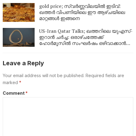
gold price; സ്വർണ്ണവിലയിൽ ഇടിവ്:
ഖത്തർ വിപണിയിലെ ഈ ആഴ്ചയിലെ
മാറ്റങ്ങൾ ഇങ്ങനെ
US-Iran Qatar Talks; ഖത്തറിലെ യുഎസ്-
ഇറാൻ ചർച്ച: ഒരാഴ്ചത്തേക്ക്
ഹോർമൂസിൽ സംഘർഷം ഒഴിവാക്കാൻ
ഇരുപക്ഷവും തമ്മിൽ ധാരണ
Leave a Reply
Your email address will not be published.
Required fields are
marked
*
Comment
*