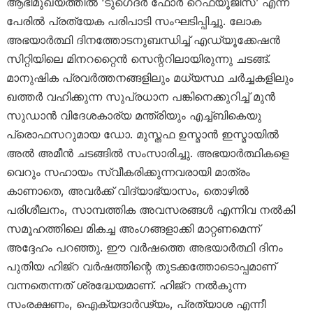
ആഭിമുഖ്യത്തിൽ ‘ടുഗെദർ ഫോർ റെഫ്യൂജീസ്’ എന്ന
പേരിൽ പ്രത്യേക പരിപാടി സംഘടിപ്പിച്ചു. ലോക
അഭയാർത്ഥി ദിനത്തോടനുബന്ധിച്ച് എഡ്യൂക്കേഷൻ
സിറ്റിയിലെ മിനററ്റൈൻ സെന്ററിലായിരുന്നു ചടങ്ങ്.
മാനുഷിക പ്രവർത്തനങ്ങളിലും മധ്യസ്ഥ ചർച്ചകളിലും
ഖത്തർ വഹിക്കുന്ന സുപ്രധാന പങ്കിനെക്കുറിച്ച് മുൻ
സുഡാൻ വിദേശകാര്യ മന്ത്രിയും എച്ച്ബികെയു
പ്രൊഫസറുമായ ഡോ. മുസ്തഫ ഉസ്മാൻ ഇസ്മായിൽ
അൽ അമീൻ ചടങ്ങിൽ സംസാരിച്ചു. അഭയാർത്ഥികളെ
വെറും സഹായം സ്വീകരിക്കുന്നവരായി മാത്രം
കാണാതെ, അവർക്ക് വിദ്യാഭ്യാസം, തൊഴിൽ
പരിശീലനം, സാമ്പത്തിക അവസരങ്ങൾ എന്നിവ നൽകി
സമൂഹത്തിലെ മികച്ച അംഗങ്ങളാക്കി മാറ്റണമെന്ന്
അദ്ദേഹം പറഞ്ഞു. ഈ വർഷത്തെ അഭയാർത്ഥി ദിനം
പുതിയ ഹിജ്‌റ വർഷത്തിന്റെ തുടക്കത്തോടൊപ്പമാണ്
വന്നതെന്നത് ശ്രദ്ധേയമാണ്. ഹിജ്‌റ നൽകുന്ന
സംരക്ഷണം, ഐക്യദാർഢ്യം, പ്രത്യാശ എന്നീ