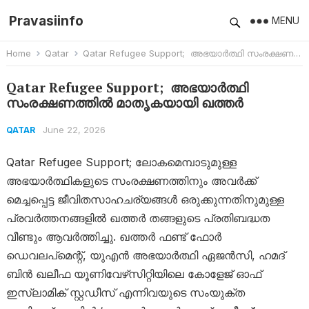
Pravasiinfo
MENU
Home
Qatar
Qatar Refugee Support; അഭയാർത്ഥി സംരക്ഷണത്തിൽ മാതൃകയായി ഖത്തർ
Qatar Refugee Support; അഭയാർത്ഥി
സംരക്ഷണത്തിൽ മാതൃകയായി ഖത്തർ
June 22, 2026
QATAR
Qatar Refugee Support; ലോകമെമ്പാടുമുള്ള
അഭയാർത്ഥികളുടെ സംരക്ഷണത്തിനും അവർക്ക്
മെച്ചപ്പെട്ട ജീവിതസാഹചര്യങ്ങൾ ഒരുക്കുന്നതിനുമുള്ള
പ്രവർത്തനങ്ങളിൽ ഖത്തർ തങ്ങളുടെ പ്രതിബദ്ധത
വീണ്ടും ആവർത്തിച്ചു. ഖത്തർ ഫണ്ട് ഫോർ
ഡെവലപ്‌മെന്റ്, യുഎൻ അഭയാർത്ഥി ഏജൻസി, ഹമദ്
ബിൻ ഖലീഫ യൂണിവേഴ്‌സിറ്റിയിലെ കോളേജ് ഓഫ്
ഇസ്‌ലാമിക് സ്റ്റഡീസ് എന്നിവയുടെ സംയുക്ത