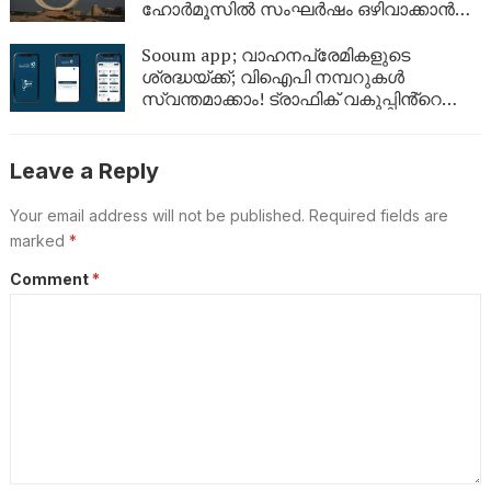
ഹോർമൂസിൽ സംഘർഷം ഒഴിവാക്കാൻ
ഇരുപക്ഷവും തമ്മിൽ ധാരണ
Sooum app; വാഹനപ്രേമികളുടെ
ശ്രദ്ധയ്ക്ക്; വിഐപി നമ്പറുകൾ
സ്വന്തമാക്കാം! ട്രാഫിക് വകുപ്പിൻ്റെ
‘മെഗാ ലേലം’ ജൂലൈ 5 മുതൽ
Leave a Reply
Your email address will not be published.
Required fields are
marked
*
Comment
*