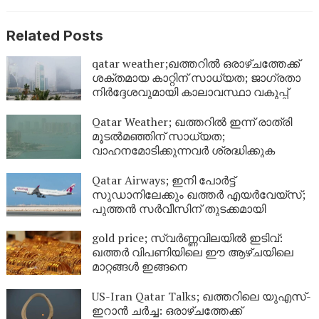
Related Posts
qatar weather;ഖത്തറിൽ ഒരാഴ്ചത്തേക്ക്
ശക്തമായ കാറ്റിന് സാധ്യത; ജാഗ്രതാ
നിർദ്ദേശവുമായി കാലാവസ്ഥാ വകുപ്പ്
Qatar Weather; ഖത്തറിൽ ഇന്ന് രാത്രി
മൂടൽമഞ്ഞിന് സാധ്യത;
വാഹനമോടിക്കുന്നവർ ശ്രദ്ധിക്കുക
Qatar Airways; ഇനി പോർട്ട്
സുഡാനിലേക്കും ഖത്തർ എയർവേയ്‌സ്;
പുത്തൻ സർവീസിന് തുടക്കമായി
gold price; സ്വർണ്ണവിലയിൽ ഇടിവ്:
ഖത്തർ വിപണിയിലെ ഈ ആഴ്ചയിലെ
മാറ്റങ്ങൾ ഇങ്ങനെ
US-Iran Qatar Talks; ഖത്തറിലെ യുഎസ്-
ഇറാൻ ചർച്ച: ഒരാഴ്ചത്തേക്ക്