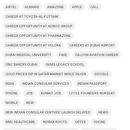
AIRTEL
ALMARAI
AMAZONE
APPLE
CALL
CAREER AT TOYOTA-AL-FUTTAIM
CAREER OPPORTUNITY AT ADNOC GROUP
CAREER OPPORTUNITY AT PHARMAZONE
CAREER OPPORTUNITY AT VELORA
CAREERS AT DUBAI AIRPORT
DUBAI MEDICAL UNIVERSITY
FAKE
FALCON AVIATION CAREER
GBC BAKERY DUBAI
GEMS LEGACY SCHOOL
GOLD PRICES DIP IN QATAR MARKET WHILE SILVER
GOOGLE
INDIA
INDIAN CONSULAR SERVICES
INDIAN PASSPORT
IPHONE
JOB
KUWAIT JOB
LITTLE FOUNDERS NURSERY
MOBILE
NEW
NEW INDIAN CONSULAR CENTERS' LAUNCH DELAYED
NEWS
NMC HEALTHCARE
NORKA ROOTS
OFFER
PHONE