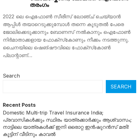
തരംഗം
2022 ലെ ഐഫോൺ സീരീസ് ലോഞ്ച് ചെയ്യാൻ
ആപ്പിൾ തയാറെടുക്കുമ്പോൾ തന്നെ കൂടുതൽ പേരെ
ജോലിക്കെടുക്കാനും ബോണസ് നൽകാനും ഐഫോൺ
നിർമാതാക്കളായ ഫോക്‌സ്‌കോണും നീക്കം നടത്തുന്നു.
ചൈനയിലെ ഷെങ്‌ഷൗവിലെ ഫോക്‌സ്‌കോൺ
പ്ലാന്റാണ്…
Search
SEARCH
Recent Posts
Domestic Multi-trip Travel Insurance India;
പ്രവാസികൾക്കും സ്ഥിരം യാത്രക്കാർക്കും ആശ്വാസം;
നാട്ടിലെ യാത്രകൾക്ക് ഇനി ഒരൊറ്റ ഇൻഷുറൻസ് മതി!
കൂട്ടിന് വീടിനും കാവൽ