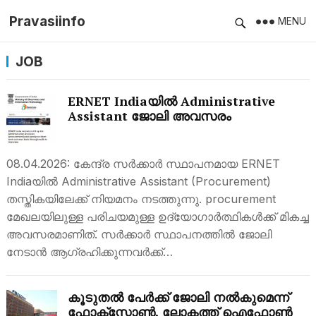
Pravasiinfo
MENU
JOB
ERNET Indiaയിൽ Administrative
Assistant ജോലി അവസരം
08.04.2026: കേന്ദ്ര സർക്കാർ സ്ഥാപനമായ ERNET
Indiaയിൽ Administrative Assistant (Procurement)
തസ്തികയിലേക്ക് നിയമനം നടത്തുന്നു. procurement
മേഖലയിലുള്ള പരിചയമുള്ള ഉദ്യോഗാർത്ഥികൾക്ക് മികച്ച
അവസരമാണിത്. സർക്കാർ സ്ഥാപനത്തിൽ ജോലി
നേടാൻ ആഗ്രഹിക്കുന്നവർക്ക്…
കൂടുതൽ പേർക്ക് ജോലി നൽകുമെന്ന്
ഫോക്സ്കോൺ, ലോകത്ത് ഐഫോൺ