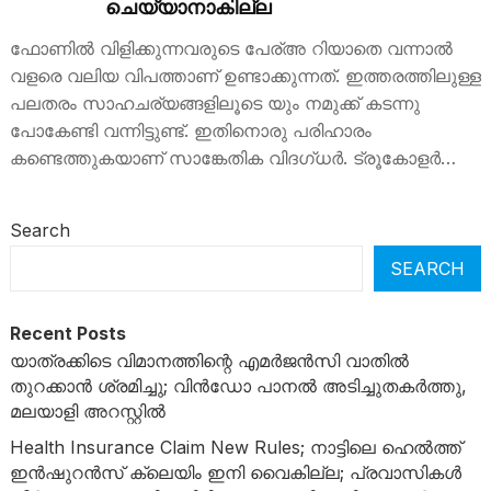
ചെയ്യാനാകില്ല
ഫോണിൽ വിളിക്കുന്നവരുടെ പേര്അ റിയാതെ വന്നാൽ
വളരെ വലിയ വിപത്താണ് ഉണ്ടാക്കുന്നത്. ഇത്തരത്തിലുള്ള
പലതരം സാഹചര്യങ്ങളിലൂടെ യും നമുക്ക് കടന്നു
പോകേണ്ടി വന്നിട്ടുണ്ട്. ഇതിനൊരു പരിഹാരം
കണ്ടെത്തുകയാണ് സാങ്കേതിക വിദഗ്ധർ. ട്രൂകോളർ…
Search
SEARCH
Recent Posts
യാത്രക്കിടെ വിമാനത്തിന്റെ എമർജൻസി വാതിൽ
തുറക്കാൻ ശ്രമിച്ചു; വിൻഡോ പാനൽ അടിച്ചുതകർത്തു,
മലയാളി അറസ്റ്റിൽ
Health Insurance Claim New Rules; നാട്ടിലെ ഹെൽത്ത്
ഇൻഷുറൻസ് ക്ലെയിം ഇനി വൈകില്ല; പ്രവാസികൾ