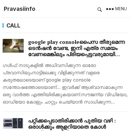
Pravasiinfo
MENU
CALL
google play consoleപൈസ തീരുമെന്ന
ടെൻഷൻ വേണ്ട, ഇനി എത്ര സമയം
വേണമെങ്കിലും പ്രിയപ്പെട്ടവരുമായി
സൗജന്യമായി സംസാരിക്കാം; ഇതാ
ഗൾഫ് നാടുകളിൽ അധിവസിക്കുന്ന ഓരോ
ഒരു കിടിലൻ ആപ്പ്
പ്രവാസിയുംനാട്ടിലേക്കു വിളിക്കുന്നത് വളരെ
കരുതലോടെയാണ് google play console
സന്തോഷത്തോടെയാണ്… ഇവർക്ക് ആശ്വാസമാകുന്ന
ഒരു വാർത്ത എത്തിയിരിക്കുകയാണ്.സൗജന്യ വിഡിയോ,
ഓഡിയോ കോളും ചാറ്റും ചെയ്യാന്‍ സാധിക്കുന്ന…
പറ്റിക്കപ്പെടാതിരിക്കാൻ പുതിയ വഴി :
ഒരാൾക്കും ആളറിയാതെ കോൾ