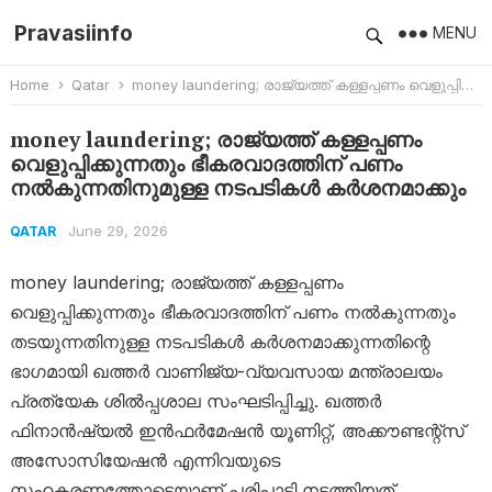
Pravasiinfo
MENU
Home
Qatar
money laundering; രാജ്യത്ത് കള്ളപ്പണം വെളുപ്പിക്കുന്നതും ഭീകരവാദത്തിന് പണം നൽകുന്നതിനുമുള്ള നടപടികൾ കർശനമാക്കും
money laundering; രാജ്യത്ത് കള്ളപ്പണം
വെളുപ്പിക്കുന്നതും ഭീകരവാദത്തിന് പണം
നൽകുന്നതിനുമുള്ള നടപടികൾ കർശനമാക്കും
June 29, 2026
QATAR
money laundering; രാജ്യത്ത് കള്ളപ്പണം
വെളുപ്പിക്കുന്നതും ഭീകരവാദത്തിന് പണം നൽകുന്നതും
തടയുന്നതിനുള്ള നടപടികൾ കർശനമാക്കുന്നതിന്റെ
ഭാഗമായി ഖത്തർ വാണിജ്യ-വ്യവസായ മന്ത്രാലയം
പ്രത്യേക ശിൽപ്പശാല സംഘടിപ്പിച്ചു. ഖത്തർ
ഫിനാൻഷ്യൽ ഇൻഫർമേഷൻ യൂണിറ്റ്, അക്കൗണ്ടന്റ്‌സ്
അസോസിയേഷൻ എന്നിവയുടെ
സഹകരണത്തോടെയാണ് പരിപാടി നടത്തിയത്.