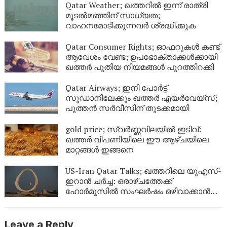
Qatar Weather; ഖത്തറിൽ ഇന്ന് രാത്രി
മൂടൽമഞ്ഞിന് സാധ്യത;
വാഹനമോടിക്കുന്നവർ ശ്രദ്ധിക്കുക
Qatar Consumer Rights; ഓഫറുകൾ കണ്ട്
ആവേശം വേണ്ട; ഉപഭോക്താക്കൾക്കായി
ഖത്തർ പുതിയ നിയമങ്ങൾ പുറത്തിറക്കി
Qatar Airways; ഇനി പോർട്ട്
സുഡാനിലേക്കും ഖത്തർ എയർവേയ്‌സ്;
പുത്തൻ സർവീസിന് തുടക്കമായി
gold price; സ്വർണ്ണവിലയിൽ ഇടിവ്:
ഖത്തർ വിപണിയിലെ ഈ ആഴ്ചയിലെ
മാറ്റങ്ങൾ ഇങ്ങനെ
US-Iran Qatar Talks; ഖത്തറിലെ യുഎസ്-
ഇറാൻ ചർച്ച: ഒരാഴ്ചത്തേക്ക്
ഹോർമൂസിൽ സംഘർഷം ഒഴിവാക്കാൻ
ഇരുപക്ഷവും തമ്മിൽ ധാരണ
Leave a Reply