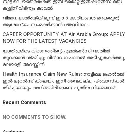
നാട്ടിലെ യാത്രകൾക്ക് ഇനി ഒരൊറ്റ ഇൻഷുറൻസ് മതി!
കൂട്ടിന് വീടിനും കാവൽ
വിമാനയാത്രയ്ക്ക് മുമ്പ് ഈ 5 കാര്യങ്ങൾ മറക്കരുത്;
ആരോഗ്യം സംരക്ഷിക്കാൻ ശ്രദ്ധിക്കാം
CAREER OPPORTUNITY AT Air Arabia Group: APPLY
NOW FOR THE LATEST VACANCIES
യാത്രക്കിടെ വിമാനത്തിന്റെ എമർജൻസി വാതിൽ
തുറക്കാൻ ശ്രമിച്ചു; വിൻഡോ പാനൽ അടിച്ചുതകർത്തു,
മലയാളി അറസ്റ്റിൽ
Health Insurance Claim New Rules; നാട്ടിലെ ഹെൽത്ത്
ഇൻഷുറൻസ് ക്ലെയിം ഇനി വൈകില്ല; പ്രവാസികൾ
തീർച്ചയായും അറിഞ്ഞിരിക്കേണ്ട പുതിയ നിയമങ്ങൾ!
Recent Comments
NO COMMENTS TO SHOW.
Archives