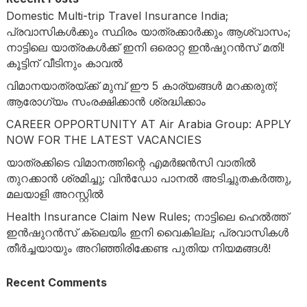
Domestic Multi-trip Travel Insurance India;
പ്രവാസികൾക്കും സ്ഥിരം യാത്രക്കാർക്കും ആശ്വാസം;
നാട്ടിലെ യാത്രകൾക്ക് ഇനി ഒരൊറ്റ ഇൻഷുറൻസ് മതി!
കൂട്ടിന് വീടിനും കാവൽ
വിമാനയാത്രയ്ക്ക് മുമ്പ് ഈ 5 കാര്യങ്ങൾ മറക്കരുത്;
ആരോഗ്യം സംരക്ഷിക്കാൻ ശ്രദ്ധിക്കാം
CAREER OPPORTUNITY AT Air Arabia Group: APPLY
NOW FOR THE LATEST VACANCIES
യാത്രക്കിടെ വിമാനത്തിന്റെ എമർജൻസി വാതിൽ
തുറക്കാൻ ശ്രമിച്ചു; വിൻഡോ പാനൽ അടിച്ചുതകർത്തു,
മലയാളി അറസ്റ്റിൽ
Health Insurance Claim New Rules; നാട്ടിലെ ഹെൽത്ത്
ഇൻഷുറൻസ് ക്ലെയിം ഇനി വൈകില്ല; പ്രവാസികൾ
തീർച്ചയായും അറിഞ്ഞിരിക്കേണ്ട പുതിയ നിയമങ്ങൾ!
Recent Comments