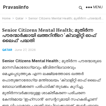
Pravasiinfo
MENU
Home
Qatar
Senior Citizens Mental Health; മുതിർന്ന പൗരന്മാർക്കായി ഖത്തറിൻ്റെ ‘ക്വാളിറ്റി ഓഫ് ലൈഫ്’ പദ്ധതി
Senior Citizens Mental Health; മുതിർന്ന
പൗരന്മാർക്കായി ഖത്തറിൻ്റെ ‘ക്വാളിറ്റി ഓഫ്
ലൈഫ്’ പദ്ധതി
June 27, 2026
QATAR
Senior Citizens Mental Health
; മുതിർന്ന പൗരന്മാരുടെ
മാനസികാരോഗ്യവും ജീവിതനിലവാരവും
മെച്ചപ്പെടുത്തുക എന്ന ലക്ഷ്യത്തോടെ ഖത്തർ
പൊതുജനാരോഗ്യ മന്ത്രാലയം ‘ക്വാളിറ്റി ഓഫ് ലൈഫ്’
ബോധവൽക്കരണ പരിപാടിക്ക് തുടക്കം കുറിച്ചു.
മുതിർന്നവർക്കായുള്ള ശാക്തീകരണ-പരിചരണ
കേന്ദ്രമായ ‘ഇഹ്‌സാൻ’ സെന്ററുമായി സഹകരിച്ചാണ്
ഈ വിപുലമായ പദ്ധതി നടപ്പിലാക്കുന്നത്. തുടർച്ചയായ