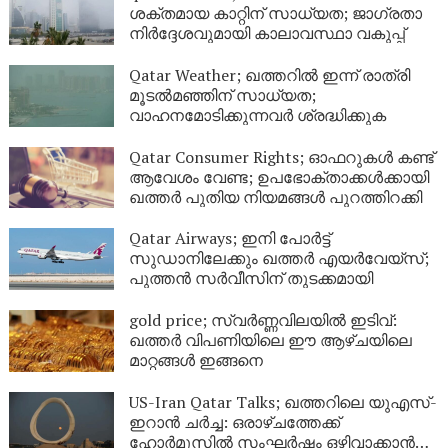
ശക്തമായ കാറ്റിന് സാധ്യത; ജാഗ്രതാ
നിർദ്ദേശവുമായി കാലാവസ്ഥാ വകുപ്പ്
Qatar Weather; ഖത്തറിൽ ഇന്ന് രാത്രി
മൂടൽമഞ്ഞിന് സാധ്യത;
വാഹനമോടിക്കുന്നവർ ശ്രദ്ധിക്കുക
Qatar Consumer Rights; ഓഫറുകൾ കണ്ട്
ആവേശം വേണ്ട; ഉപഭോക്താക്കൾക്കായി
ഖത്തർ പുതിയ നിയമങ്ങൾ പുറത്തിറക്കി
Qatar Airways; ഇനി പോർട്ട്
സുഡാനിലേക്കും ഖത്തർ എയർവേയ്‌സ്;
പുത്തൻ സർവീസിന് തുടക്കമായി
gold price; സ്വർണ്ണവിലയിൽ ഇടിവ്:
ഖത്തർ വിപണിയിലെ ഈ ആഴ്ചയിലെ
മാറ്റങ്ങൾ ഇങ്ങനെ
US-Iran Qatar Talks; ഖത്തറിലെ യുഎസ്-
ഇറാൻ ചർച്ച: ഒരാഴ്ചത്തേക്ക്
ഹോർമൂസിൽ സംഘർഷം ഒഴിവാക്കാൻ