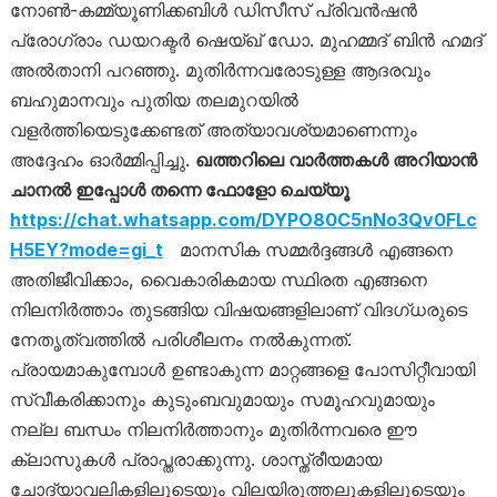
നോൺ-കമ്മ്യൂണിക്കബിൾ ഡിസീസ് പ്രിവൻഷൻ
പ്രോഗ്രാം ഡയറക്ടർ ഷെയ്ഖ് ഡോ. മുഹമ്മദ് ബിൻ ഹമദ്
അൽതാനി പറഞ്ഞു. മുതിർന്നവരോടുള്ള ആദരവും
ബഹുമാനവും പുതിയ തലമുറയിൽ
വളർത്തിയെടുക്കേണ്ടത് അത്യാവശ്യമാണെന്നും
അദ്ദേഹം ഓർമ്മിപ്പിച്ചു.
ഖത്തറിലെ വാർത്തകൾ അറിയാൻ
ചാനൽ ഇപ്പോൾ തന്നെ ഫോളോ ചെയ്യൂ
https://chat.whatsapp.com/DYPO80C5nNo3Qv0FLc
H5EY?mode=gi_t
മാനസിക സമ്മർദ്ദങ്ങൾ എങ്ങനെ
അതിജീവിക്കാം, വൈകാരികമായ സ്ഥിരത എങ്ങനെ
നിലനിർത്താം തുടങ്ങിയ വിഷയങ്ങളിലാണ് വിദഗ്ധരുടെ
നേതൃത്വത്തിൽ പരിശീലനം നൽകുന്നത്.
പ്രായമാകുമ്പോൾ ഉണ്ടാകുന്ന മാറ്റങ്ങളെ പോസിറ്റീവായി
സ്വീകരിക്കാനും കുടുംബവുമായും സമൂഹവുമായും
നല്ല ബന്ധം നിലനിർത്താനും മുതിർന്നവരെ ഈ
ക്ലാസുകൾ പ്രാപ്തരാക്കുന്നു. ശാസ്ത്രീയമായ
ചോദ്യാവലികളിലൂടെയും വിലയിരുത്തലുകളിലൂടെയും