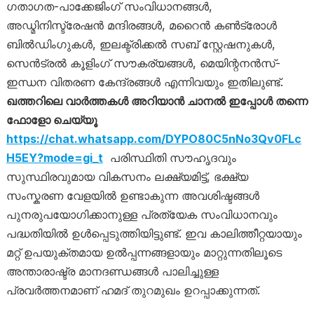
ഗതാഗത-പാക്കേജിംഗ് സംവിധാനങ്ങൾ,
അഡ്മിനിസ്ട്രേഷൻ മന്ദിരങ്ങൾ, മറൈൻ കൺട്രോൾ
ബിൽഡിംഗുകൾ, ഇലക്ട്രിക്കൽ സബ് സ്റ്റേഷനുകൾ,
സെൻട്രൽ കൂളിംഗ് സൗകര്യങ്ങൾ, മെയിന്റനൻസ്-
ഇന്ധന വിതരണ കേന്ദ്രങ്ങൾ എന്നിവയും ഇതിലുണ്ട്.
ഖത്തറിലെ വാർത്തകൾ അറിയാൻ ചാനൽ ഇപ്പോൾ തന്നെ
ഫോളോ ചെയ്യൂ
https://chat.whatsapp.com/DYPO80C5nNo3Qv0FLc
H5EY?mode=gi_t
പരിസ്ഥിതി സൗഹൃദവും
സുസ്ഥിരവുമായ വികസനം ലക്ഷ്യമിട്ട്, ഭക്ഷ്യ
സംസ്കരണ വേളയിൽ ഉണ്ടാകുന്ന അവശിഷ്ടങ്ങൾ
പുനരുപയോഗിക്കാനുള്ള പ്രത്യേക സംവിധാനവും
പദ്ധതിയിൽ ഉൾപ്പെടുത്തിയിട്ടുണ്ട്. ഇവ കാലിത്തീറ്റയായും
മറ്റ് ഉപയുക്തമായ ഉൽപ്പന്നങ്ങളായും മാറ്റുന്നതിലൂടെ
അന്താരാഷ്ട്ര മാനദണ്ഡങ്ങൾ പാലിച്ചുള്ള
പ്രവർത്തനമാണ് ഹമദ് തുറമുഖം ഉറപ്പാക്കുന്നത്.