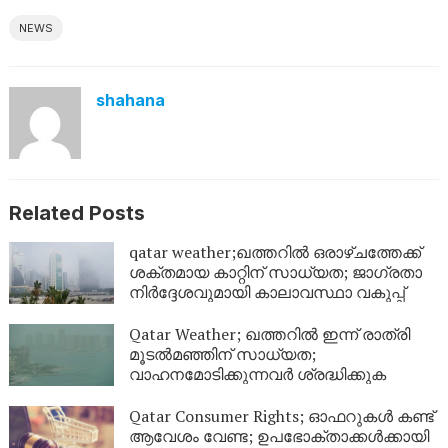
NEWS
shahana
Related Posts
qatar weather;ഖത്തറിൽ ഒരാഴ്ചത്തേക്ക്
ശക്തമായ കാറ്റിന് സാധ്യത; ജാഗ്രതാ
നിർദ്ദേശവുമായി കാലാവസ്ഥാ വകുപ്പ്
Qatar Weather; ഖത്തറിൽ ഇന്ന് രാത്രി
മൂടൽമഞ്ഞിന് സാധ്യത;
വാഹനമോടിക്കുന്നവർ ശ്രദ്ധിക്കുക
Qatar Consumer Rights; ഓഫറുകൾ കണ്ട്
ആവേശം വേണ്ട; ഉപഭോക്താക്കൾക്കായി