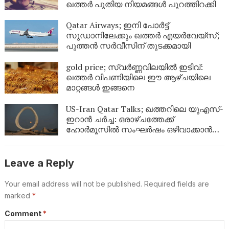
ഖത്തർ പുതിയ നിയമങ്ങൾ പുറത്തിറക്കി
Qatar Airways; ഇനി പോർട്ട്
സുഡാനിലേക്കും ഖത്തർ എയർവേയ്‌സ്;
പുത്തൻ സർവീസിന് തുടക്കമായി
gold price; സ്വർണ്ണവിലയിൽ ഇടിവ്:
ഖത്തർ വിപണിയിലെ ഈ ആഴ്ചയിലെ
മാറ്റങ്ങൾ ഇങ്ങനെ
US-Iran Qatar Talks; ഖത്തറിലെ യുഎസ്-
ഇറാൻ ചർച്ച: ഒരാഴ്ചത്തേക്ക്
ഹോർമൂസിൽ സംഘർഷം ഒഴിവാക്കാൻ
ഇരുപക്ഷവും തമ്മിൽ ധാരണ
Leave a Reply
Your email address will not be published.
Required fields are
marked
*
Comment
*