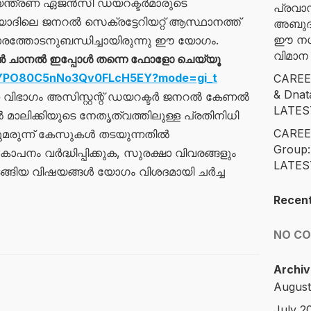
 നിയന്ത്രണ ഏജൻസി ഡയറക്ടർമാരുടെ
പ്രവാ
ിയാദിലെ ജനറൽ സെക്രട്ടേറിയറ്റ് ആസ്ഥാനത്ത്
അബുദാ
ഈ നഗര
വാരത്തോടനുബന്ധിച്ചായിരുന്നു ഈ യോഗം.
വിമാ
ൻ ചാനൽ ഇപ്പോൾ തന്നെ ഫോളോ ചെയ്യൂ
/DYPO80C5nNo3Qv0FLcH5EY?mode=gi_t
CAREE
& Dna
രണ വിഭാഗം അസിസ്റ്റന്റ് ഡയറക്ടർ ജനറൽ കേണൽ
LATES
ലിക്കിയുടെ നേതൃത്വത്തിലുള്ള പ്രതിനിധി
CAREE
കുമരുന്ന് കേസുകൾ തടയുന്നതിൽ
Group
പനം വർദ്ധിപ്പിക്കുക, സുരക്ഷാ വിവരങ്ങളും
LATES
്ങിയ വിഷയങ്ങൾ യോഗം വിശദമായി ചർച്ച
Recen
NO C
Archiv
August
July 2