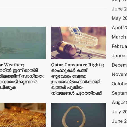
June 
May 2
April 
March
Februa
Januar
ar Weather;
Qatar Consumer Rights;
Decem
റിൽ ഇന്ന് രാത്രി
ഓഫറുകൾ കണ്ട്
Novem
ൽമഞ്ഞിന് സാധ്യത;
ആവേശം വേണ്ട;
നമോടിക്കുന്നവർ
ഉപഭോക്താക്കൾക്കായി
Octobe
്ധിക്കുക
ഖത്തർ പുതിയ
നിയമങ്ങൾ പുറത്തിറക്കി
Septem
August
July 2
June 2