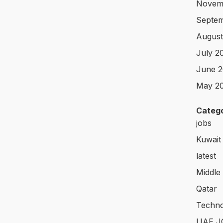
Novem
Septem
August
July 2
June 2
May 2
Catego
jobs
Kuwait
latest
Middle
Qatar
Techno
UAE J