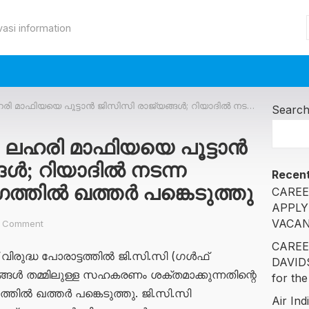
vasi information
 പൂട്ടാൻ ജിസിസി രാജ്യങ്ങൾ; റിയാദിൽ നടന്ന നിർണായക യോഗത്തിൽ ഖത്തർ പങ്കെടുത്തു
Searc
 ലഹരി മാഫിയയെ പൂട്ടാൻ
ങൾ; റിയാദിൽ നടന്ന
Recent
തിൽ ഖത്തർ പങ്കെടുത്തു
CAREE
APPLY
VACAN
 Comment
CAREE
 വിരുദ്ധ പോരാട്ടത്തിൽ ജി.സി.സി (ഗൾഫ്
DAVID
തമ്മിലുള്ള സഹകരണം ശക്തമാക്കുന്നതിന്റെ
for the
തിൽ ഖത്തർ പങ്കെടുത്തു. ജി.സി.സി
Air Ind