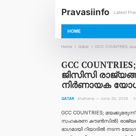
Pravasiinfo
Latest Pra
HOME
Home
Qatar
GCC COUNTRIES; ലഹരി മാഫിയയെ
GCC COUNTRIES;
ജിസിസി രാജ്യങ്
നിർണായക യോഗത്
shahana
—
June 26, 2026
·
0
QATAR
GCC COUNTRIES; മയക്കുമരുന്ന്
സഹകരണ കൗൺസിൽ) രാജ്യങ്ങൾ 
ഭാഗമായി റിയാദിൽ നടന്ന യോഗത്