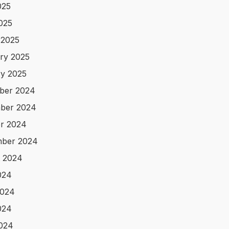
025
2025
 2025
ry 2025
y 2025
ber 2024
ber 2024
r 2024
mber 2024
 2024
024
2024
024
2024