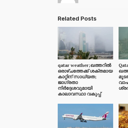
Related Posts
qatar weather;ഖത്തറിൽ
Qat
ഒരാഴ്ചത്തേക്ക് ശക്തമായ
ഖത്ത
കാറ്റിന് സാധ്യത;
മൂട
ജാഗ്രതാ
വാഹ
നിർദ്ദേശവുമായി
ശ്രദ
കാലാവസ്ഥാ വകുപ്പ്