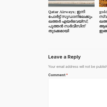
Qatar Airways; ഇനി
gold
പോർട്ട് സുഡാനിലേക്കും
സ്വ
ഖത്തർ എയർവേയ്‌സ്;
ഖത്
പുത്തൻ സർവീസിന്
ആഴ്
തുടക്കമായി
ഇങ്
Leave a Reply
Your email address will not be publis
Comment
*