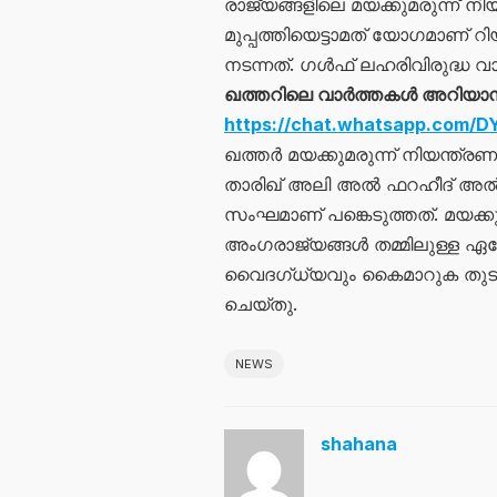
രാജ്യങ്ങളിലെ മയക്കുമരുന്ന്
മുപ്പത്തിയെട്ടാമത് യോഗമാണ് റ
നടന്നത്. ഗൾഫ് ലഹരിവിരുദ്ധ 
ഖത്തറിലെ വാർത്തകൾ അറിയാ
https://chat.whatsapp.com
ഖത്തർ മയക്കുമരുന്ന് നിയന്ത്
താരിഖ് അലി അൽ ഫറഹീദ് അൽ മാ
സംഘമാണ് പങ്കെടുത്തത്. മയക്
അംഗരാജ്യങ്ങൾ തമ്മിലുള്ള ഏകോ
വൈദഗ്ധ്യവും കൈമാറുക തുടങ
ചെയ്തു.
NEWS
shahana