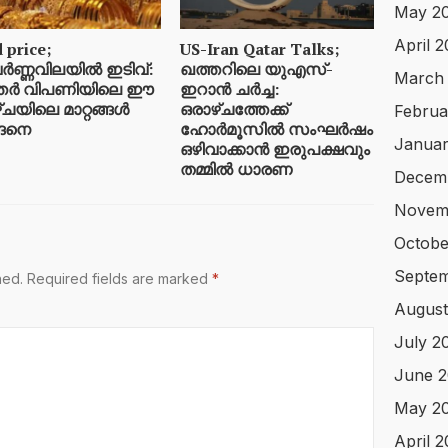
May 2
April 
 price;
US-Iran Qatar Talks;
ർണ്ണവിലയിൽ ഇടിവ്:
ഖത്തറിലെ യുഎസ്-
March
തർ വിപണിയിലെ ഈ
ഇറാൻ ചർച്ച:
ചയിലെ മാറ്റങ്ങൾ
ഒരാഴ്ചത്തേക്ക്
Februa
ങനെ
ഹോർമൂസിൽ സംഘർഷം
Januar
ഒഴിവാക്കാൻ ഇരുപക്ഷവും
തമ്മിൽ ധാരണ
Decem
Novem
Octobe
Septe
hed.
Required fields are marked
*
August
July 2
June 
May 2
April 