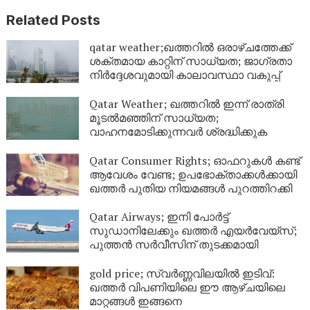
Related Posts
qatar weather;ഖത്തറിൽ ഒരാഴ്ചത്തേക്ക്
ശക്തമായ കാറ്റിന് സാധ്യത; ജാഗ്രതാ
നിർദ്ദേശവുമായി കാലാവസ്ഥാ വകുപ്പ്
Qatar Weather; ഖത്തറിൽ ഇന്ന് രാത്രി
മൂടൽമഞ്ഞിന് സാധ്യത;
വാഹനമോടിക്കുന്നവർ ശ്രദ്ധിക്കുക
Qatar Consumer Rights; ഓഫറുകൾ കണ്ട്
ആവേശം വേണ്ട; ഉപഭോക്താക്കൾക്കായി
ഖത്തർ പുതിയ നിയമങ്ങൾ പുറത്തിറക്കി
Qatar Airways; ഇനി പോർട്ട്
സുഡാനിലേക്കും ഖത്തർ എയർവേയ്‌സ്;
പുത്തൻ സർവീസിന് തുടക്കമായി
gold price; സ്വർണ്ണവിലയിൽ ഇടിവ്:
ഖത്തർ വിപണിയിലെ ഈ ആഴ്ചയിലെ
മാറ്റങ്ങൾ ഇങ്ങനെ