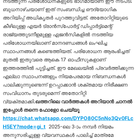
നടത്തുന്ന പരിശോധനകളുടെ ഭാഗമായാണ് ഈ നടപടി.
ബുധനാഴ്ചയാണ് ഇത് സംബന്ധിച്ച ഔദ്യോഗിക
അറിയിപ്പ് അധികൃതർ പുറത്തുവിട്ടത്. അതോറിറ്റിയുടെ
കീഴിലുള്ള എയർ ട്രാൻസ്‌പോർട്ട് ഡിപ്പാർട്ട്‌മെന്റ്
രാജ്യത്തുടനീളമുള്ള ഏജൻസികളിൽ നടത്തിയ
പരിശോധനയിലാണ് മാനദണ്ഡങ്ങൾ ലംഘിച്ച
സ്ഥാപനങ്ങൾ കണ്ടെത്തിയത്. പരിശോധന ആരംഭിച്ചത്
മുതൽ ഇതുവരെ ആകെ 17 ഓഫീസുകളാണ്
ഇത്തരത്തിൽ പൂട്ടിച്ചത്. ഈ മേഖലയിൽ പ്രവർത്തിക്കുന്ന
എല്ലാ സ്ഥാപനങ്ങളും നിയമപരമായ നിബന്ധനകൾ
പാലിക്കുന്നുണ്ടെന്ന് ഉറപ്പാക്കാൻ ശക്തമായ നിരീക്ഷണ
സംവിധാനം തുടരുമെന്ന് അതോറിറ്റി
വ്യക്തമാക്കി.
ഖത്തറിലെ വാർത്തകൾ അറിയാൻ ചാനൽ
ഇപ്പോൾ തന്നെ ഫോളോ ചെയ്യൂ
https://chat.whatsapp.com/DYPO80C5nNo3Qv0FLc
H5EY?mode=gi_t
2025-ലെ 3-ാം നമ്പർ നിയമം
അനുസരിച്ചുള്ള വ്യവസ്ഥകൾ പാലിച്ച് മാത്രമേ