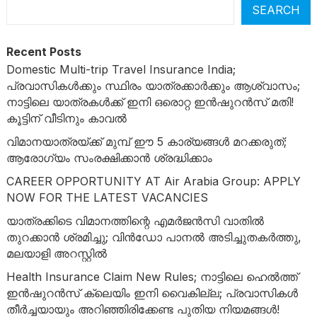
SEARCH
Recent Posts
Domestic Multi-trip Travel Insurance India;
പ്രവാസികൾക്കും സ്ഥിരം യാത്രക്കാർക്കും ആശ്വാസം;
നാട്ടിലെ യാത്രകൾക്ക് ഇനി ഒരൊറ്റ ഇൻഷുറൻസ് മതി!
കൂട്ടിന് വീടിനും കാവൽ
വിമാനയാത്രയ്ക്ക് മുമ്പ് ഈ 5 കാര്യങ്ങൾ മറക്കരുത്;
ആരോഗ്യം സംരക്ഷിക്കാൻ ശ്രദ്ധിക്കാം
CAREER OPPORTUNITY AT Air Arabia Group: APPLY
NOW FOR THE LATEST VACANCIES
യാത്രക്കിടെ വിമാനത്തിന്റെ എമർജൻസി വാതിൽ
തുറക്കാൻ ശ്രമിച്ചു; വിൻഡോ പാനൽ അടിച്ചുതകർത്തു,
മലയാളി അറസ്റ്റിൽ
Health Insurance Claim New Rules; നാട്ടിലെ ഹെൽത്ത്
ഇൻഷുറൻസ് ക്ലെയിം ഇനി വൈകില്ല; പ്രവാസികൾ
തീർച്ചയായും അറിഞ്ഞിരിക്കേണ്ട പുതിയ നിയമങ്ങൾ!