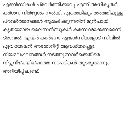
ഏജൻസികൾ പ്രവർത്തിക്കാവൂ എന്ന് അധികൃതർ
കർശന നിർദ്ദേശം നൽകി. ഏതെങ്കിലും തരത്തിലുള്ള
പ്രവർത്തനങ്ങൾ ആരംഭിക്കുന്നതിന് മുൻപായി
കൃത്യമായ ലൈസൻസുകൾ കരസ്ഥമാക്കണമെന്ന്
ട്രാവൽ, എയർ കാർഗോ ഏജൻസികളോട് സിവിൽ
ഏവിയേഷൻ അതോറിറ്റി ആവശ്യപ്പെട്ടു.
നിയമലംഘനങ്ങൾ നടത്തുന്നവർക്കെതിരെ
വിട്ടുവീഴ്ചയില്ലാത്ത നടപടികൾ തുടരുമെന്നും
അറിയിപ്പിലുണ്ട്.