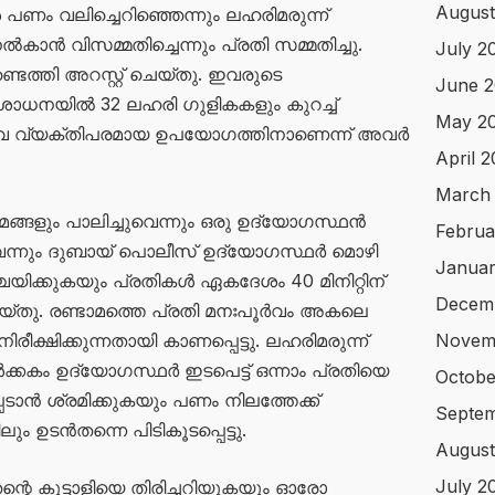
August
ോൾ പണം വലിച്ചെറിഞ്ഞെന്നും ലഹരിമരുന്ന്
ാൻ വിസമ്മതിച്ചെന്നും പ്രതി സമ്മതിച്ചു.
July 2
ണ്ടെത്തി അറസ്റ്റ് ചെയ്തു. ഇവരുടെ
June 
ോധനയിൽ 32 ലഹരി ഗുളികകളും കുറച്ച്
May 2
തി. ഇവ വ്യക്തിപരമായ ഉപയോഗത്തിനാണെന്ന് അവർ
April 
March
്ങളും പാലിച്ചുവെന്നും ഒരു ഉദ്യോഗസ്ഥൻ
Februa
വെന്നും ദുബായ് പൊലീസ് ഉദ്യോഗസ്ഥർ മൊഴി
Januar
്ചയിക്കുകയും പ്രതികൾ ഏകദേശം 40 മിനിറ്റിന്
Decem
തു. രണ്ടാമത്തെ പ്രതി മനഃപൂർവം അകലെ
ിരീക്ഷിക്കുന്നതായി കാണപ്പെട്ടു. ലഹരിമരുന്ന്
Novem
കൾക്കകം ഉദ്യോഗസ്ഥർ ഇടപെട്ട് ഒന്നാം പ്രതിയെ
Octobe
പെടാൻ ശ്രമിക്കുകയും പണം നിലത്തേക്ക്
Septem
ും ഉടൻതന്നെ പിടികൂടപ്പെട്ടു.
August
July 2
 തന്റെ കൂട്ടാളിയെ തിരിച്ചറിയുകയും ഓരോ