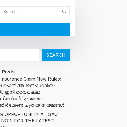
h
SEARCH
 Posts
 Insurance Claim New Rules;
ിലെ ഹെൽത്ത് ഇൻഷുറൻസ്
ിം ഇനി വൈകില്ല;
സികൾ തീർച്ചയായും
ിരിക്കേണ്ട പുതിയ നിയമങ്ങൾ!
R OPPORTUNITY AT GAC :
 NOW FOR THE LATEST