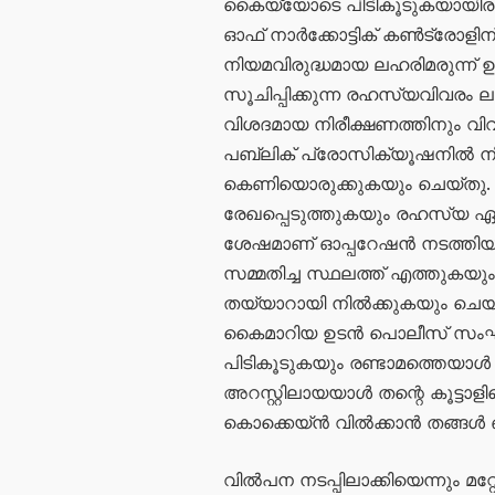
കൈയ്യോടെ പിടികൂടുകയായിരുന്ന
ഓഫ് നാർക്കോട്ടിക് കൺട്രോള
നിയമവിരുദ്ധമായ ലഹരിമരുന്ന് ഉണ
സൂചിപ്പിക്കുന്ന രഹസ്യവിവരം 
വിശദമായ നിരീക്ഷണത്തിനും വി
പബ്ലിക് പ്രോസിക്യൂഷനിൽ നിന്
കെണിയൊരുക്കുകയും ചെയ്തു
രേഖപ്പെടുത്തുകയും രഹസ്യ ഏജ
ശേഷമാണ് ഓപ്പറേഷൻ നടത്തിയത
സമ്മതിച്ച സ്ഥലത്ത് എത്തുകയും അ
തയ്യാറായി നിൽക്കുകയും ചെയ്
കൈമാറിയ ഉടൻ പൊലീസ് സംഘം
പിടികൂടുകയും രണ്ടാമത്തെയാൾ ര
അറസ്റ്റിലായയാൾ തന്റെ കൂട്ടാളി
കൊക്കെയ്ൻ വിൽക്കാൻ തങ്ങൾ ഒരു
വിൽപന നടപ്പിലാക്കിയെന്നും മറ