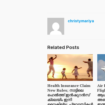
christymariya
Related Posts
Health Insurance Claim
Air 
New Rules; നാട്ടിലെ
Fli
ഹെൽത്ത് ഇൻഷുറൻസ്
ആശ
ക്ലെയിം ഇനി
അബു
വൈകില്ല; പ്രവാസികൾ
ഇന്