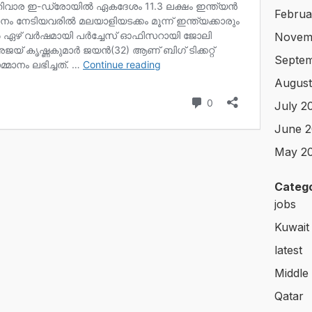
Februa
Novem
Septem
August
July 2
June 2
May 2
Catego
jobs
Kuwait
latest
Middle
Qatar