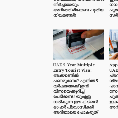
തീർച്ചയായും
നഗരങ
അറിഞ്ഞിരിക്കേണ്ട പുതിയ
പുത
നിയമങ്ങൾ!
സർ
UAE 5-Year Multiple
Appl
Entry Tourist Visa;
UAE
അക്കൗണ്ടിൽ
പ്
പണമുണ്ടോ? എങ്കിൽ 5
ശ്രദ
വർഷത്തേക്ക് ഇനി
പാസ്
വിസയെക്കുറിച്ച്
സേവ
പേടിക്കണ്ട! യുഎഇ
പുത
നൽകുന്ന ഈ കിടിലൻ
ഇക്
ഓഫർ പ്രവാസികൾ
അറി
അറിയാതെ പോകരുത്