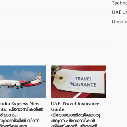
Techno
UAE J
Uncate
India Express New
UAE Travel Insurance
ghts; പ്രവാസികൾക്ക്
Guide;
്വാസം;
വിദേശയാത്രയ്ക്കൊരു
ദാബിയിൽ നിന്ന്
ങ്ങുന്ന പ്രവാസികൾ
ത്യയിലെ ഈ
ശ്രദ്ധിക്കാൻ; ട്രാവൽ