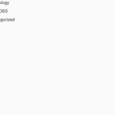
logy
OBS
gorized