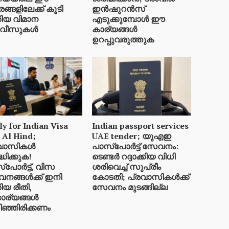
്ങളിലേക്ക് കൂടി
ഇൻഷുറൻസ്
ിയ വിമാന
എടുക്കുമ്പോൾ ഈ
വീസുകൾ
കാര്യങ്ങൾ
ഉറപ്പുവരുത്തുക
y for Indian Visa
Indian passport services
 Al Hind;
UAE tender; യുഎഇ
രവാസികൾ
പാസ്‌പോർട്ട് സേവനം:
്ധിക്കുക!
ടെണ്ടർ റദ്ദാക്കിയ വിധി
‌പോർട്ട്, വിസ
ശരിവെച്ച് സുപ്രീം
നങ്ങൾക്ക് ഇനി
കോടതി; പ്രവാസികൾക്ക്
ിയ രീതി,
സേവനം മുടങ്ങില്ല
കാര്യങ്ങൾ
ഞ്ഞിരിക്കണം