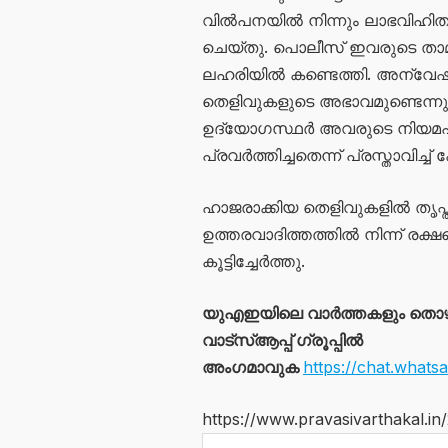
വിൽപനയിൽ നിന്നും ലാഭവിഹിതം ലഭ
ചെയ്തു. പൊലീസ് ഇവരുടെ താമസ
ലഹരിയിൽ കണ്ടെത്തി. അന്വേഷ
തെളിവുകളുടെ അഭാവമുണ്ടെന്നും 
ഉദ്യോഗസ്ഥർ അവരുടെ നിയമപര
പ്രവർത്തിച്ചതെന്ന് പ്രസ്താവിച
ഹാജരാക്കിയ തെളിവുകളിൽ തൃപ്ത
ഉത്തരവാദിത്തത്തിൽ നിന്ന് രക്
കൂട്ടിച്ചേർത്തു.
യുഎഇയിലെ വാർത്തകളും തൊ
വാട്സ്ആപ്പ് ഗ്രൂപ്പിൽ
അംഗമാവുക
https://chat.wha
https://www.pravasivarthakal.in