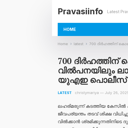
Pravasiinfo
Latest Pra
HOME
Home
latest
700 ദിർഹത്തിന് കൊക്ക
700 ദിർഹത്തിന്
വിൽപനയിലും ലാഭ
യുഎഇ പൊലീസ്
christymariya
—
July 26, 202
LATEST
ലഹരിമരുന്ന് കടത്തിയ കേസിൽ ക
ജീവപര്യന്തം തടവ് ശിക്ഷ വിധി
വിൽക്കാൻ ശ്രമിക്കുന്നതിനിട