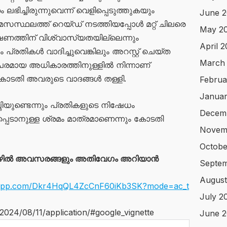
ിച്ചിരുന്നുവെന്ന് വെളിപ്പെടുത്തുകയും
June 2
സ്ഥലത്ത് റെയ്ഡ് നടത്തിയപ്പോൾ മറ്റ് ചിലരെ
May 2
ണത്തിന് വിശ്വാസ്യതയില്ലെന്നും
April 
പ്രതികൾ വാദിച്ചുവെങ്കിലും അറസ്റ്റ് ചെയ്ത
March
മായ അധികാരത്തിനുള്ളിൽ നിന്നാണ്
്ച് കോടതി അവരുടെ വാദങ്ങൾ തള്ളി.
Februa
Januar
ിയുണ്ടെന്നും പ്രതികളുടെ നിഷേധം
Decem
ഷപ്പെടാനുള്ള ശ്രമം മാത്രമാണെന്നും കോടതി
Novem
Octobe
ഴിൽ അവസരങ്ങളും അതിവേഗം അറിയാൻ
Septe
August
tsapp.com/Dkr4HqQL4ZcCnF60iKb3SK?mode=ac_t
July 2
/2024/08/11/application/#google_vignette
June 