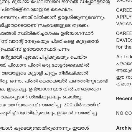
VACAN
ു. ദുബായ് പൊലീസിലെ ജനറൽ ഡിപ്പാർട്ട്‌മെന്റ്
ിന് പ്രതികളിലൊരാളുടെ കൈവശം
CAREE
APPLY
്ടെന്നും അത് വിൽക്കാൻ ഉദ്ദേശിക്കുന്നുവെന്നും
VACAN
ലഭിച്ചതോടെയാണ് സംഭവങ്ങളുടെ തുടക്കം.
വരങ്ങൾ സ്ഥിരീകരിച്ചശേഷം ഉദ്യോഗസ്ഥർ
CAREE
DAVID
ന് വാറന്റ് നേടുകയും പ്രതികളെ കുടുക്കാൻ
for the
. പൊലീസ് ഉദ്യോഗസ്ഥർ പണം
Air Ind
ന്റുമായി ഏകോപിപ്പിക്കുകയും ചെയ്ത
പ്രവാ
്. പ്രധാന പ്രതി ഒരു മോട്ടർബൈക്കിൽ
അബുദാ
യാളുടെ കൂട്ടാളി ചുറ്റും നിരീക്ഷിക്കാൻ
ഈ നഗര
തു. ഒന്നാം പ്രതി കൊക്കെയ്ൻ പണത്തിനുവേണ്ടി
വിമാ
 ഇടപെട്ടു. ഉദ്യോഗസ്ഥർ വിൽപനക്കാരനെ
ക്ഷപ്പെടാൻ ശ്രമിക്കുകയും ചെയ്തു.
Recen
യെ അറിയാമെന്ന് സമ്മതിച്ചു. 700 ദിർഹത്തിന്
മിച്ച് പദ്ധതിയിട്ടതായും ഇയാൾ സമ്മതിച്ചു.
NO C
്റേയാൾ കൂടെയുണ്ടായിരുന്നെന്നും ഇയാൾ
Archiv