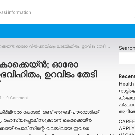
vasi information
െയ്ൻ; ഓരോ വിൽപനയിലും ലാഭവിഹിതം, ഉറവിടം തേടി യുഎഇ പൊലീസ്
Searc
 കൊക്കെയ്ൻ; ഓരോ
വിഹിതം, ഉറവിടം തേടി
Recent
Health
നാട്ട
ക്ലെയ
5
·
0 Comment
പ്രവാ
അറിഞ്ഞ
്രിമിനൽ കോടതി രണ്ട് അറബ് പൗരന്മാർക്ക്
ച്ചു. രഹസ്യപ്പൊലീസുകാരന് കൊക്കെയ്ൻ
CAREE
െ ദുബായ് പൊലീസിന്റെ വലയിലായ ഇവരെ
APPLY