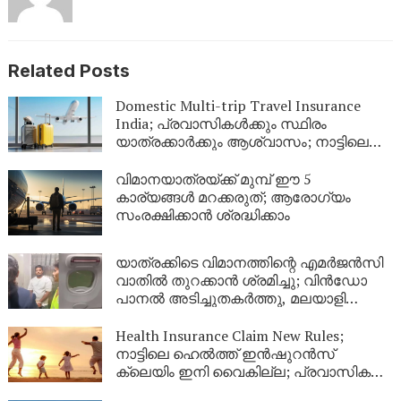
Related Posts
Domestic Multi-trip Travel Insurance
India; പ്രവാസികൾക്കും സ്ഥിരം
യാത്രക്കാർക്കും ആശ്വാസം; നാട്ടിലെ
യാത്രകൾക്ക് ഇനി ഒരൊറ്റ ഇൻഷുറൻസ്
മതി! കൂട്ടിന് വീടിനും കാവൽ
വിമാനയാത്രയ്ക്ക് മുമ്പ് ഈ 5
കാര്യങ്ങൾ മറക്കരുത്; ആരോഗ്യം
സംരക്ഷിക്കാൻ ശ്രദ്ധിക്കാം
യാത്രക്കിടെ വിമാനത്തിന്റെ എമർജൻസി
വാതിൽ തുറക്കാൻ ശ്രമിച്ചു; വിൻഡോ
പാനൽ അടിച്ചുതകർത്തു, മലയാളി
അറസ്റ്റിൽ
Health Insurance Claim New Rules;
നാട്ടിലെ ഹെൽത്ത് ഇൻഷുറൻസ്
ക്ലെയിം ഇനി വൈകില്ല; പ്രവാസികൾ
തീർച്ചയായും അറിഞ്ഞിരിക്കേണ്ട പുതിയ