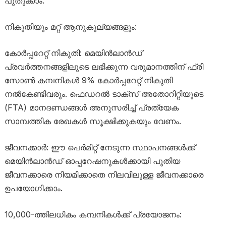
പുതുക്കാം.
നികുതിയും മറ്റ് ആനുകൂല്യങ്ങളും:
കോർപ്പറേറ്റ് നികുതി: മെയിൻലാൻഡ്
പ്രവർത്തനങ്ങളിലൂടെ ലഭിക്കുന്ന വരുമാനത്തിന് ഫ്രീ
സോൺ കമ്പനികൾ 9% കോർപ്പറേറ്റ് നികുതി
നൽകേണ്ടിവരും. ഫെഡറൽ ടാക്സ് അതോറിറ്റിയുടെ
(FTA) മാനദണ്ഡങ്ങൾ അനുസരിച്ച് പ്രത്യേക
സാമ്പത്തിക രേഖകൾ സൂക്ഷിക്കുകയും വേണം.
ജീവനക്കാർ: ഈ പെർമിറ്റ് നേടുന്ന സ്ഥാപനങ്ങൾക്ക്
മെയിൻലാൻഡ് ഓപ്പറേഷനുകൾക്കായി പുതിയ
ജീവനക്കാരെ നിയമിക്കാതെ നിലവിലുള്ള ജീവനക്കാരെ
ഉപയോഗിക്കാം.
10,000-ത്തിലധികം കമ്പനികൾക്ക് പ്രയോജനം: