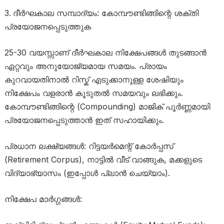
ദീർഘകാല സമ്പാദ്യം: കോമ്പൗണ്ടിങ്ങിന്റെ ശക്തി
പ്രയോജനപ്പെടുത്തുക
25-30 വയസ്സാണ് ദീർഘകാല നിക്ഷേപങ്ങൾ തുടങ്ങാൻ
ഏറ്റവും അനുയോജ്യമായ സമയം. പ്രായം
കുറവായതിനാൽ റിസ്ക് എടുക്കാനുള്ള ശേഷിയും
നിക്ഷേപം വളരാൻ കൂടുതൽ സമയവും ലഭിക്കും.
കോമ്പൗണ്ടിങ്ങിന്റെ (Compounding) മാജിക് പൂർണ്ണമായി
പ്രയോജനപ്പെടുത്താൻ ഇത് സഹായിക്കും.
പ്രധാന ലക്ഷ്യങ്ങൾ: റിട്ടയർമെന്റ് കോർപ്പസ്
(Retirement Corpus), നാട്ടിൽ വീട് വാങ്ങുക, മക്കളുടെ
വിദ്യാഭ്യാസം (ഇപ്പോൾ പ്ലാൻ ചെയ്യാം).
നിക്ഷേപ മാർഗ്ഗങ്ങൾ: