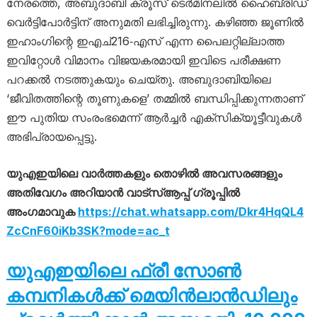
നേരത്തെ, അബുദാബി ക്രൂസ് ടെർമിനലിൽ ഹൈബ്രിഡ്
വെർട്ടിപോർട്ടിന് അനുമതി ലഭിച്ചിരുന്നു. കഴിഞ്ഞ ജൂണിൽ
ഇഹാംഗിന്റെ ഇഎച്216‑എസ് എന്ന പൈലറ്റില്ലാത്ത
ഇവിറ്റോൾ വിമാനം വിജയകരമായി ഇവിടെ പരീക്ഷണ
പറക്കൽ നടത്തുകയും ചെയ്തു. അബുദാബിയിലെ
‘ജീവിതത്തിന്റെ തൂണുകളെ’ തമ്മിൽ ബന്ധിപ്പിക്കുന്നതാണ്
ഈ പുതിയ സംരംഭമെന്ന് ആർച്ചർ എക്‌സിക്യൂട്ടീവുകൾ
അഭിപ്രായപ്പെട്ടു.
യുഎഇയിലെ വാർത്തകളും തൊഴിൽ അവസരങ്ങളും
അതിവേഗം അറിയാൻ വാട്സ്ആപ്പ് ഗ്രൂപ്പിൽ
അംഗമാവുക
https://chat.whatsapp.com/Dkr4HqQL4
ZcCnF60iKb3SK?mode=ac_t
യുഎഇയിലെ ഫ്രീ സോൺ
കമ്പനികൾക്ക് മെയിൻലാൻഡിലും