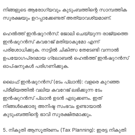
നിങ്ങളുടെ ആരോഗ്യവും കുടുംബത്തിന്റെ സാമ്പത്തിക
സുരക്ഷയും ഉറപ്പാക്കേണ്ടത് അത്യാവശ്യമാണ്.
ഹെൽത്ത് ഇൻഷുറൻസ്: ജോലി ചെയ്യുന്ന രാജ്യത്തെ
ഇൻഷുറൻസ് കവറേജ് മതിയാകുമോ എന്ന്
പരിശോധിക്കുക. നാട്ടിൽ ചികിത്സ തേടേണ്ടി വന്നാൽ
ഉപയോഗപ്രദമായ ഗ്ലോബൽ ഹെൽത്ത് ഇൻഷുറൻസ്
ഓപ്ഷനുകൾ പരിഗണിക്കുക.
ലൈഫ് ഇൻഷുറൻസ് (ടേം പ്ലാൻ): വളരെ കുറഞ്ഞ
പ്രീമിയത്തിൽ വലിയ കവറേജ് ലഭിക്കുന്ന ടേം
ഇൻഷുറൻസ് പ്ലാൻ ഉടൻ എടുക്കണം. ഇത്
നിങ്ങൾക്കൊരു അനിഷ്ട സംഭവം ഉണ്ടായാൽ
കുടുംബത്തിന്റെ ഭാവി സുരക്ഷിതമാക്കും.
നികുതി ആസൂത്രണം (Tax Planning): ഇരട്ട നികുതി