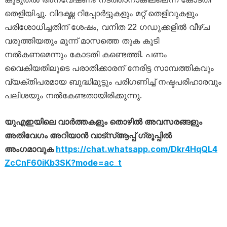
തെളിയിച്ചു. വിദഗ്ദ്ധ റിപ്പോർട്ടുകളും മറ്റ് തെളിവുകളും
പരിശോധിച്ചതിന് ശേഷം, വനിത 22 ഗഡുക്കളിൽ വീഴ്ച
വരുത്തിയതും മൂന്ന് മാസത്തെ തുക കൂടി
നൽകണമെന്നും കോടതി കണ്ടെത്തി. പണം
വൈകിയതിലൂടെ പരാതിക്കാരന് നേരിട്ട സാമ്പത്തികവും
വ്യക്തിപരമായ ബുദ്ധിമുട്ടും പരിഗണിച്ച് നഷ്ടപരിഹാരവും
പലിശയും നൽകേണ്ടതായിരിക്കുന്നു.
യുഎഇയിലെ വാർത്തകളും തൊഴിൽ അവസരങ്ങളും
അതിവേഗം അറിയാൻ വാട്സ്ആപ്പ് ഗ്രൂപ്പിൽ
അംഗമാവുക
https://chat.whatsapp.com/Dkr4HqQL4
ZcCnF60iKb3SK?mode=ac_t