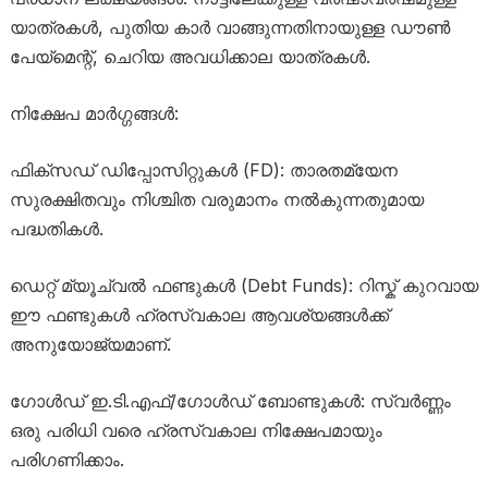
യാത്രകൾ, പുതിയ കാർ വാങ്ങുന്നതിനായുള്ള ഡൗൺ
പേയ്മെന്റ്, ചെറിയ അവധിക്കാല യാത്രകൾ.
നിക്ഷേപ മാർഗ്ഗങ്ങൾ:
ഫിക്സഡ് ഡിപ്പോസിറ്റുകൾ (FD): താരതമ്യേന
സുരക്ഷിതവും നിശ്ചിത വരുമാനം നൽകുന്നതുമായ
പദ്ധതികൾ.
ഡെറ്റ് മ്യൂച്വൽ ഫണ്ടുകൾ (Debt Funds): റിസ്ക് കുറവായ
ഈ ഫണ്ടുകൾ ഹ്രസ്വകാല ആവശ്യങ്ങൾക്ക്
അനുയോജ്യമാണ്.
ഗോൾഡ് ഇ.ടി.എഫ്/ഗോൾഡ് ബോണ്ടുകൾ: സ്വർണ്ണം
ഒരു പരിധി വരെ ഹ്രസ്വകാല നിക്ഷേപമായും
പരിഗണിക്കാം.