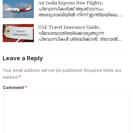
നിയമങ്ങൾ!
Air India Express New Flights;
പ്രവാസികൾക്ക് ആശ്വാസം;
അബുദാബിയിൽ നിന്ന് ഇന്ത്യയിലെ ഈ
നഗരങ്ങളിലേക്ക് കൂടി പുതിയ വിമാന
സർവീസുകൾ
UAE Travel Insurance Guide;
വിദേശയാത്രയ്ക്കൊരുങ്ങുന്ന
പ്രവാസികൾ ശ്രദ്ധിക്കാൻ; ട്രാവൽ
ഇൻഷുറൻസ് എടുക്കുമ്പോൾ ഈ
കാര്യങ്ങൾ ഉറപ്പുവരുത്തുക
Leave a Reply
Your email address will not be published.
Required fields are
marked
*
Comment
*