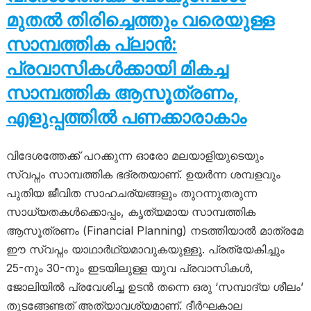
മുതൽ തിരിച്ചെത്തും വരെയുള്ള
സാമ്പത്തിക പ്ലാൻ:
പ്രവാസികൾക്കായി മികച്ച
സാമ്പത്തിക ആസൂത്രണം,
എളുപ്പത്തിൽ പണക്കാരാകാം
വിദേശത്തേക്ക് പറക്കുന്ന ഓരോ മലയാളിയുടെയും
സ്വപ്നം സാമ്പത്തിക ഭദ്രതയാണ്. ഉയർന്ന ശമ്പളവും
പുതിയ ജീവിത സാഹചര്യങ്ങളും തുറന്നുതരുന്ന
സാധ്യതകൾക്കൊപ്പം, കൃത്യമായ സാമ്പത്തിക
ആസൂത്രണം (Financial Planning) നടത്തിയാൽ മാത്രമേ
ഈ സ്വപ്നം യാഥാർഥ്യമാവുകയുള്ളൂ. പ്രത്യേകിച്ചും
25-നും 30-നും ഇടയിലുള്ള യുവ പ്രവാസികൾ,
ജോലിയിൽ പ്രവേശിച്ച ഉടൻ തന്നെ ഒരു ‘സമ്പാദ്യ ശീലം’
തുടങ്ങേണ്ടത് അത്യാവശ്യമാണ്. ദീർഘകാല