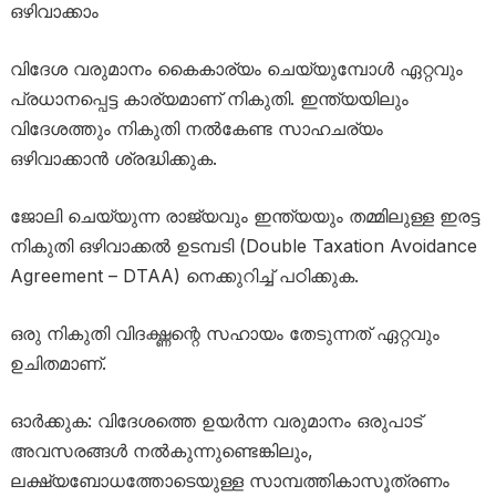
ഒഴിവാക്കാം
വിദേശ വരുമാനം കൈകാര്യം ചെയ്യുമ്പോൾ ഏറ്റവും
പ്രധാനപ്പെട്ട കാര്യമാണ് നികുതി. ഇന്ത്യയിലും
വിദേശത്തും നികുതി നൽകേണ്ട സാഹചര്യം
ഒഴിവാക്കാൻ ശ്രദ്ധിക്കുക.
ജോലി ചെയ്യുന്ന രാജ്യവും ഇന്ത്യയും തമ്മിലുള്ള ഇരട്ട
നികുതി ഒഴിവാക്കൽ ഉടമ്പടി (Double Taxation Avoidance
Agreement – DTAA) നെക്കുറിച്ച് പഠിക്കുക.
ഒരു നികുതി വിദഗ്ദ്ധന്റെ സഹായം തേടുന്നത് ഏറ്റവും
ഉചിതമാണ്.
ഓർക്കുക: വിദേശത്തെ ഉയർന്ന വരുമാനം ഒരുപാട്
അവസരങ്ങൾ നൽകുന്നുണ്ടെങ്കിലും,
ലക്ഷ്യബോധത്തോടെയുള്ള സാമ്പത്തികാസൂത്രണം