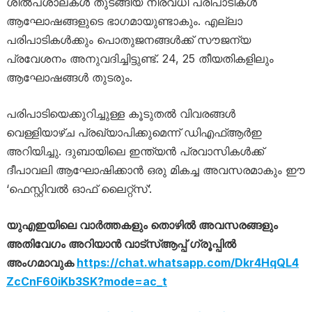
ശിൽപശാലകൾ തുടങ്ങിയ നിരവധി പരിപാടികൾ
ആഘോഷങ്ങളുടെ ഭാഗമായുണ്ടാകും. എല്ലാ
പരിപാടികൾക്കും പൊതുജനങ്ങൾക്ക് സൗജന്യ
പ്രവേശനം അനുവദിച്ചിട്ടുണ്ട്. 24, 25 തീയതികളിലും
ആഘോഷങ്ങൾ തുടരും.
പരിപാടിയെക്കുറിച്ചുള്ള കൂടുതൽ വിവരങ്ങൾ
വെള്ളിയാഴ്ച പ്രഖ്യാപിക്കുമെന്ന് ഡിഎഫ്ആർഇ
അറിയിച്ചു. ദുബായിലെ ഇന്ത്യൻ പ്രവാസികൾക്ക്
ദീപാവലി ആഘോഷിക്കാൻ ഒരു മികച്ച അവസരമാകും ഈ
‘ഫെസ്റ്റിവൽ ഓഫ് ലൈറ്റ്സ്’.
യുഎഇയിലെ വാർത്തകളും തൊഴിൽ അവസരങ്ങളും
അതിവേഗം അറിയാൻ വാട്സ്ആപ്പ് ഗ്രൂപ്പിൽ
അംഗമാവുക
https://chat.whatsapp.com/Dkr4HqQL4
ZcCnF60iKb3SK?mode=ac_t