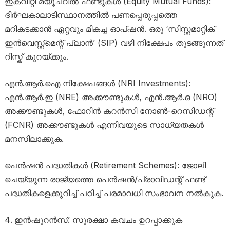
ഇക്വിറ്റി മ്യൂച്വൽ ഫണ്ടുകൾ (Equity Mutual Funds):
ദീർഘകാലാടിസ്ഥാനത്തിൽ പണപ്പെരുപ്പത്തെ
മറികടക്കാൻ ഏറ്റവും മികച്ച ഓപ്ഷൻ. ഒരു ‘സിസ്റ്റമാറ്റിക്
ഇൻവെസ്റ്റ്‌മെന്റ് പ്ലാൻ’ (SIP) വഴി നിക്ഷേപം തുടങ്ങുന്നത്
റിസ്ക് കുറയ്ക്കും.
എൻ.ആർ.ഐ നിക്ഷേപങ്ങൾ (NRI Investments):
എൻ.ആർ.ഇ (NRE) അക്കൗണ്ടുകൾ, എൻ.ആർ.ഒ (NRO)
അക്കൗണ്ടുകൾ, ഫോറിൻ കറൻസി നോൺ-റെസിഡന്റ്
(FCNR) അക്കൗണ്ടുകൾ എന്നിവയുടെ സാധ്യതകൾ
മനസിലാക്കുക.
പെൻഷൻ പദ്ധതികൾ (Retirement Schemes): ജോലി
ചെയ്യുന്ന രാജ്യത്തെ പെൻഷൻ/പ്രാവിഡന്റ് ഫണ്ട്
പദ്ധതികളെക്കുറിച്ച് പഠിച്ച് പരമാവധി സംഭാവന നൽകുക.
ഇൻഷുറൻസ്: സുരക്ഷാ കവചം ഉറപ്പാക്കുക