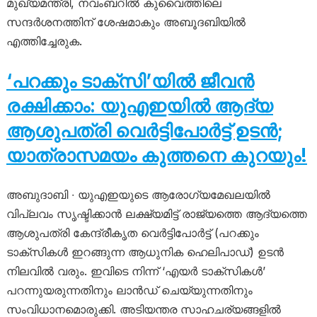
മുഖ്യമന്ത്രി, നവംബറിൽ കുവൈത്തിലെ
സന്ദർശനത്തിന് ശേഷമാകും അബൂദബിയിൽ
എത്തിച്ചേരുക.
‘പറക്കും ടാക്സി’യിൽ ജീവൻ
രക്ഷിക്കാം: യുഎഇയിൽ ആദ്യ
ആശുപത്രി വെർട്ടിപോർട്ട് ഉടൻ;
യാത്രാസമയം കുത്തനെ കുറയും!
അബുദാബി ∙ യുഎഇയുടെ ആരോഗ്യമേഖലയിൽ
വിപ്ലവം സൃഷ്ടിക്കാൻ ലക്ഷ്യമിട്ട് രാജ്യത്തെ ആദ്യത്തെ
ആശുപത്രി കേന്ദ്രീകൃത വെർട്ടിപോർട്ട് (പറക്കും
ടാക്സികൾ ഇറങ്ങുന്ന ആധുനിക ഹെലിപാഡ്) ഉടൻ
നിലവിൽ വരും. ഇവിടെ നിന്ന് ‘എയർ ടാക്സികൾ’
പറന്നുയരുന്നതിനും ലാൻഡ് ചെയ്യുന്നതിനും
സംവിധാനമൊരുക്കി. അടിയന്തര സാഹചര്യങ്ങളിൽ