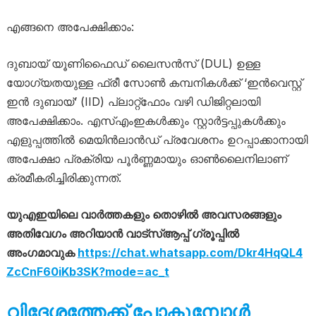
എങ്ങനെ അപേക്ഷിക്കാം:
ദുബായ് യൂണിഫൈഡ് ലൈസൻസ് (DUL) ഉള്ള
യോഗ്യതയുള്ള ഫ്രീ സോൺ കമ്പനികൾക്ക് ‘ഇൻവെസ്റ്റ്
ഇൻ ദുബായ്’ (IID) പ്ലാറ്റ്ഫോം വഴി ഡിജിറ്റലായി
അപേക്ഷിക്കാം. എസ്എംഇകൾക്കും സ്റ്റാർട്ടപ്പുകൾക്കും
എളുപ്പത്തിൽ മെയിൻലാൻഡ് പ്രവേശനം ഉറപ്പാക്കാനായി
അപേക്ഷാ പ്രക്രിയ പൂർണ്ണമായും ഓൺലൈനിലാണ്
ക്രമീകരിച്ചിരിക്കുന്നത്.
യുഎഇയിലെ വാർത്തകളും തൊഴിൽ അവസരങ്ങളും
അതിവേഗം അറിയാൻ വാട്സ്ആപ്പ് ഗ്രൂപ്പിൽ
അംഗമാവുക
https://chat.whatsapp.com/Dkr4HqQL4
ZcCnF60iKb3SK?mode=ac_t
വിദേശത്തേക്ക് പോകുമ്പോൾ