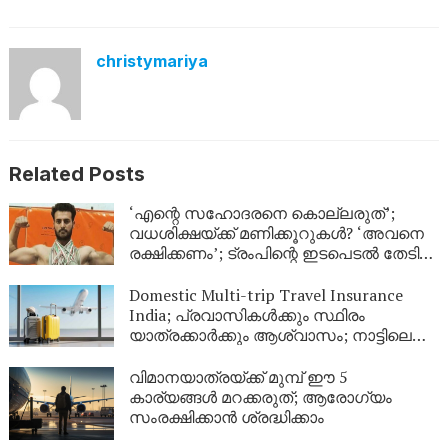
christymariya
Related Posts
‘എന്റെ സഹോദരനെ കൊല്ലരുത്’;
വധശിക്ഷയ്ക്ക് മണിക്കൂറുകൾ? ‘അവനെ
രക്ഷിക്കണം’; ട്രംപിന്റെ ഇടപെടൽ തേടി
സഹോദരൻ
Domestic Multi-trip Travel Insurance
India; പ്രവാസികൾക്കും സ്ഥിരം
യാത്രക്കാർക്കും ആശ്വാസം; നാട്ടിലെ
യാത്രകൾക്ക് ഇനി ഒരൊറ്റ ഇൻഷുറൻസ്
മതി! കൂട്ടിന് വീടിനും കാവൽ
വിമാനയാത്രയ്ക്ക് മുമ്പ് ഈ 5
കാര്യങ്ങൾ മറക്കരുത്; ആരോഗ്യം
സംരക്ഷിക്കാൻ ശ്രദ്ധിക്കാം