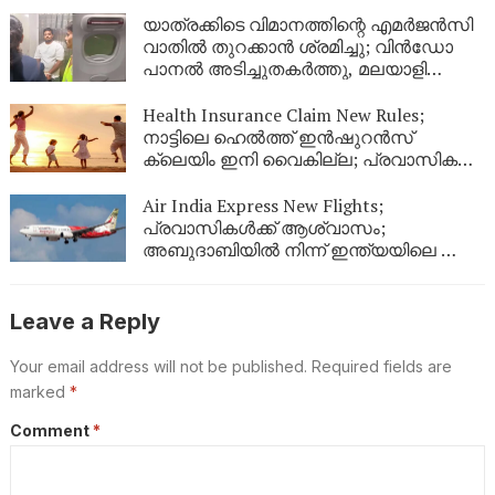
യാത്രക്കിടെ വിമാനത്തിന്റെ എമർജൻസി
വാതിൽ തുറക്കാൻ ശ്രമിച്ചു; വിൻഡോ
പാനൽ അടിച്ചുതകർത്തു, മലയാളി
അറസ്റ്റിൽ
Health Insurance Claim New Rules;
നാട്ടിലെ ഹെൽത്ത് ഇൻഷുറൻസ്
ക്ലെയിം ഇനി വൈകില്ല; പ്രവാസികൾ
തീർച്ചയായും അറിഞ്ഞിരിക്കേണ്ട പുതിയ
നിയമങ്ങൾ!
Air India Express New Flights;
പ്രവാസികൾക്ക് ആശ്വാസം;
അബുദാബിയിൽ നിന്ന് ഇന്ത്യയിലെ ഈ
നഗരങ്ങളിലേക്ക് കൂടി പുതിയ വിമാന
സർവീസുകൾ
Leave a Reply
Your email address will not be published.
Required fields are
marked
*
Comment
*