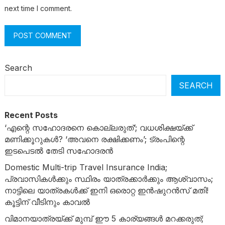
next time I comment.
Search
SEARCH
Recent Posts
‘എന്റെ സഹോദരനെ കൊല്ലരുത്’; വധശിക്ഷയ്ക്ക്
മണിക്കൂറുകൾ? ‘അവനെ രക്ഷിക്കണം’; ട്രംപിന്റെ
ഇടപെടൽ തേടി സഹോദരൻ
Domestic Multi-trip Travel Insurance India;
പ്രവാസികൾക്കും സ്ഥിരം യാത്രക്കാർക്കും ആശ്വാസം;
നാട്ടിലെ യാത്രകൾക്ക് ഇനി ഒരൊറ്റ ഇൻഷുറൻസ് മതി!
കൂട്ടിന് വീടിനും കാവൽ
വിമാനയാത്രയ്ക്ക് മുമ്പ് ഈ 5 കാര്യങ്ങൾ മറക്കരുത്;