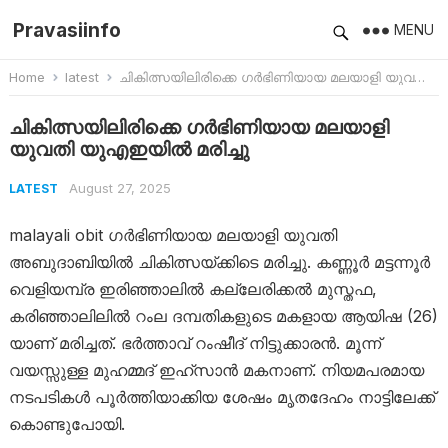
Pravasiinfo
MENU
Home
latest
ചികിത്സയിലിരിക്കെ ഗർഭിണിയായ മലയാളി യുവതി യുഎഇയിൽ മരിച്ചു
ചികിത്സയിലിരിക്കെ ഗർഭിണിയായ മലയാളി
യുവതി യുഎഇയിൽ മരിച്ചു
August 27, 2025
LATEST
malayali obit ഗർഭിണിയായ മലയാളി യുവതി
അബുദാബിയിൽ ചികിത്സയ്ക്കിടെ മരിച്ചു. കണ്ണൂർ മട്ടന്നൂർ
വെളിയമ്പ്ര ഇരിഞ്ഞാലിൽ കല്ലേരിക്കൽ മുസ്തഫ,
കരിഞ്ഞാലിലിൽ റംല ദമ്പതികളുടെ മകളായ ആയിഷ (26)
യാണ് മരിച്ചത്. ഭർത്താവ് റംഷീദ് നിട്ടുക്കാരൻ. മൂന്ന്
വയസ്സുള്ള മുഹമ്മദ് ഇഹ്സാൻ മകനാണ്. നിയമപരമായ
നടപടികൾ പൂർത്തിയാക്കിയ ശേഷം മൃതദേഹം നാട്ടിലേക്ക്
കൊണ്ടുപോയി.