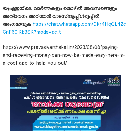
യുഎഇയിലെ വാർത്തകളും തൊഴിൽ അവസരങ്ങളും
അതിവേഗം അറിയാൻ വാട്സ്ആപ്പ് ഗ്രൂപ്പിൽ
അംഗമാവുക
https://chat.whatsapp.com/Dkr4HqQL4Zc
CnF60iKb3SK?mode=ac_t
https://www.pravasivarthakal.in/2023/08/08/paying-
and-receiving-money-can-now-be-made-easy-here-is-
a-cool-app-to-help-you-out/