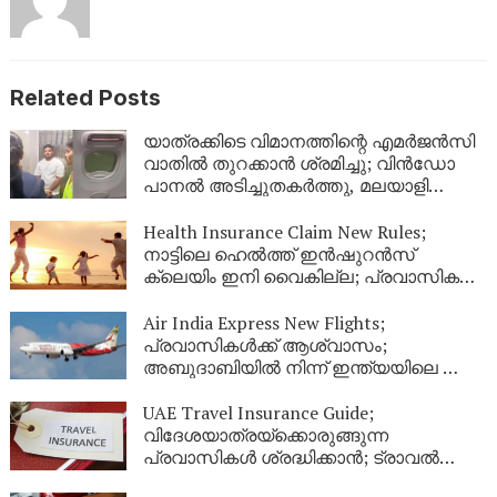
Related Posts
യാത്രക്കിടെ വിമാനത്തിന്റെ എമർജൻസി
വാതിൽ തുറക്കാൻ ശ്രമിച്ചു; വിൻഡോ
പാനൽ അടിച്ചുതകർത്തു, മലയാളി
അറസ്റ്റിൽ
Health Insurance Claim New Rules;
നാട്ടിലെ ഹെൽത്ത് ഇൻഷുറൻസ്
ക്ലെയിം ഇനി വൈകില്ല; പ്രവാസികൾ
തീർച്ചയായും അറിഞ്ഞിരിക്കേണ്ട പുതിയ
നിയമങ്ങൾ!
Air India Express New Flights;
പ്രവാസികൾക്ക് ആശ്വാസം;
അബുദാബിയിൽ നിന്ന് ഇന്ത്യയിലെ ഈ
നഗരങ്ങളിലേക്ക് കൂടി പുതിയ വിമാന
സർവീസുകൾ
UAE Travel Insurance Guide;
വിദേശയാത്രയ്ക്കൊരുങ്ങുന്ന
പ്രവാസികൾ ശ്രദ്ധിക്കാൻ; ട്രാവൽ
ഇൻഷുറൻസ് എടുക്കുമ്പോൾ ഈ