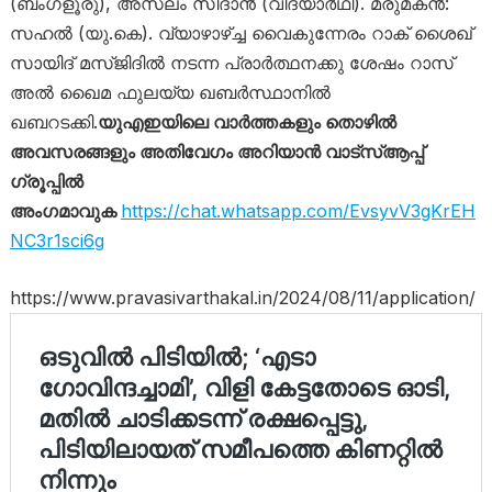
(ബംഗളൂരു), അസ്‌ലം സിദാൻ (വിദ്യാർഥി). മരുമകൻ:
സഹൽ (യു.കെ). വ്യാഴാഴ്‌ച്ച വൈകുന്നേരം റാക് ശൈഖ്
സായിദ് മസ്ജിദിൽ നടന്ന പ്രാർത്ഥനക്കു ശേഷം റാസ്
അൽ ഖൈമ ഫുലയ്യ ഖബർസ്ഥാനിൽ
ഖബറടക്കി.
യുഎഇയിലെ വാർത്തകളും തൊഴിൽ
അവസരങ്ങളും അതിവേഗം അറിയാൻ വാട്സ്ആപ്പ്
ഗ്രൂപ്പിൽ
അംഗമാവുക
https://chat.whatsapp.com/EvsyvV3gKrEH
NC3r1sci6g
https://www.pravasivarthakal.in/2024/08/11/application/