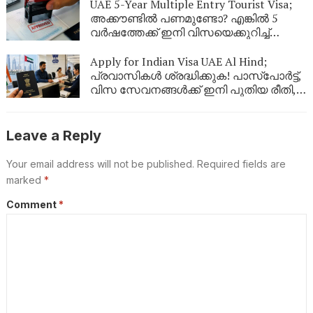
കാര്യങ്ങൾ ഉറപ്പുവരുത്തുക
UAE 5-Year Multiple Entry Tourist Visa;
അക്കൗണ്ടിൽ പണമുണ്ടോ? എങ്കിൽ 5
വർഷത്തേക്ക് ഇനി വിസയെക്കുറിച്ച്
പേടിക്കണ്ട! യുഎഇ നൽകുന്ന ഈ
കിടിലൻ ഓഫർ പ്രവാസികൾ അറിയാതെ
Apply for Indian Visa UAE Al Hind;
പോകരുത്
പ്രവാസികൾ ശ്രദ്ധിക്കുക! പാസ്‌പോർട്ട്,
വിസ സേവനങ്ങൾക്ക് ഇനി പുതിയ രീതി,
ഇക്കാര്യങ്ങൾ അറിഞ്ഞിരിക്കണം
Leave a Reply
Your email address will not be published.
Required fields are
marked
*
Comment
*