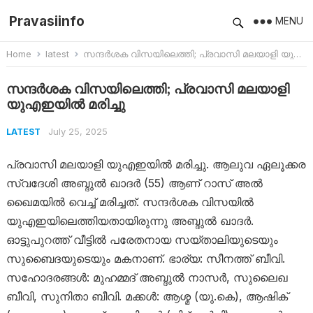
Pravasiinfo
MENU
Home
latest
സന്ദര്‍ശക വിസയിലെത്തി; പ്രവാസി മലയാളി യുഎഇയില്‍ മരിച്ചു
സന്ദര്‍ശക വിസയിലെത്തി; പ്രവാസി മലയാളി
യുഎഇയില്‍ മരിച്ചു
July 25, 2025
LATEST
പ്രവാസി മലയാളി യുഎഇയില്‍ മരിച്ചു. ആലുവ ഏലൂക്കര
സ്വദേശി അബ്ദുൽ ഖാദർ (55) ആണ് റാസ് അൽ
ഖൈമയിൽ വെച്ച് മരിച്ചത്. സന്ദർശക വിസയിൽ
യുഎഇയിലെത്തിയതായിരുന്നു അബ്ദുൽ ഖാദർ.
ഓട്ടുപുറത്ത് വീട്ടിൽ പരേതനായ സയ്താലിയുടെയും
സുബൈദയുടെയും മകനാണ്. ഭാര്യ: സീനത്ത് ബീവി.
സഹോദരങ്ങൾ: മുഹമ്മദ് അബ്ദുൽ നാസർ, സുലൈഖ
ബീവി, സുനിതാ ബീവി. മക്കൾ: ആശ്മ (യു.കെ), ആഷിക്