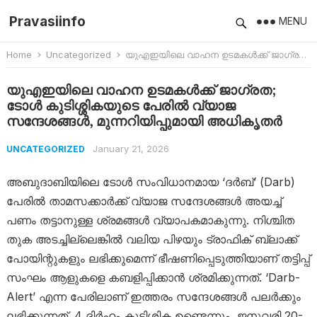
Pravasiinfo
MENU
Home
Uncategorized
യുഎഇയിലെ വാഹന ഉടമകൾക്ക് ജാഗ്രത; ടോൾ കുടിശ്ശികയുടെ പേരിൽ വ്യാജ സന്ദേശങ്ങൾ, മുന്നറിയിപ്പുമായി അധികൃതർ
യുഎഇയിലെ വാഹന ഉടമകൾക്ക് ജാഗ്രത;
ടോൾ കുടിശ്ശികയുടെ പേരിൽ വ്യാജ
സന്ദേശങ്ങൾ, മുന്നറിയിപ്പുമായി അധികൃതർ
January 21, 2026
UNCATEGORIZED
അബുദാബിയിലെ ടോൾ സംവിധാനമായ ‘ദർബ്’ (Darb)
പേരിൽ താമസക്കാർക്ക് വ്യാജ സന്ദേശങ്ങൾ അയച്ച്
പണം തട്ടാനുള്ള ശ്രമങ്ങൾ വ്യാപകമാകുന്നു. നിശ്ചിത
തുക അടച്ചില്ലെങ്കിൽ വലിയ പിഴയും ട്രാഫിക് ബ്ലാക്ക്
പോയിന്റുകളും ലഭിക്കുമെന്ന് ഭീഷണിപ്പെടുത്തിയാണ് തട്ടിപ്പ്
സംഘം ആളുകളെ കബളിപ്പിക്കാൻ ശ്രമിക്കുന്നത്. ‘Darb-
Alert’ എന്ന പേരിലാണ് ഇത്തരം സന്ദേശങ്ങൾ പലർക്കും
ലഭിക്കുന്നത്. 4 ദിർഹം കുടിശ്ശിക ഉണ്ടെന്നും, ജനുവരി 20-