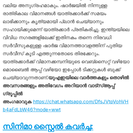
വലിയ അനുഗ്രഹമാകും. ഷാർജയിൽ നിന്നുള്ള
രാത്രികാല വിമാനങ്ങൾ യാത്രക്കാർക്ക് സമയം
ലാഭിക്കാനും കൃത്യമായി പ്ലാൻ ചെയ്യാനും
സഹായിക്കുമെന്ന് യാത്രക്കാർ പ്രതികരിച്ചു. ഇന്ത്യയിലെ
വിവിധ നഗരങ്ങളിലേക്ക് ഇതിനകം തന്നെ നിരവധി
സർവീസുകളുള്ള ഷാർജ വിമാനത്താവളത്തിന് പുതിയ
സർവീസ് കൂടി എത്തുന്നതോടെ തിരക്കേറും.
യാത്രക്കാർക്ക് വിമാനക്കമ്പനിയുടെ വെബ്‌സൈറ്റ് വഴിയോ
മൊബൈൽ ആപ്പ് വഴിയോ ഇപ്പോൾ ടിക്കറ്റുകൾ ബുക്ക്
ചെയ്യാവുന്നതാണ്.
യുഎഇയിലെ വാർത്തകളും തൊഴിൽ
അവസരങ്ങളും അതിവേഗം അറിയാൻ വാട്സ്ആപ്പ്
ഗ്രൂപ്പിൽ
അംഗമാവുക
https://chat.whatsapp.com/DfsJVtpVohVH
b4aFdLbW46?mode=wwt
സിനിമാ സ്റ്റൈൽ കവർച്ച: