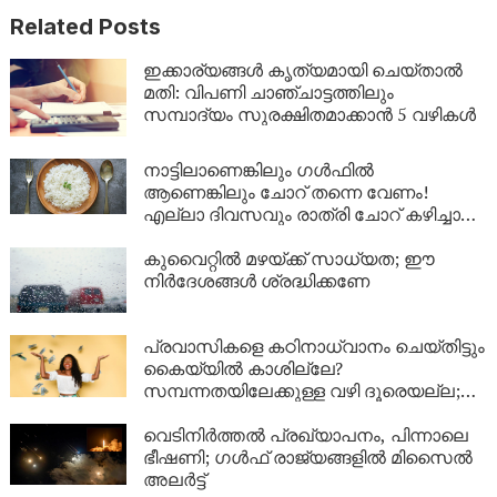
Related Posts
ഇക്കാര്യങ്ങൾ കൃത്യമായി ചെയ്താൽ
മതി: വിപണി ചാഞ്ചാട്ടത്തിലും
സമ്പാദ്യം സുരക്ഷിതമാക്കാൻ 5 വഴികൾ
നാട്ടിലാണെങ്കിലും ​ഗൾഫിൽ
ആണെങ്കിലും ചോറ് തന്നെ വേണം!
എല്ലാ ദിവസവും രാത്രി ചോറ് കഴിച്ചാൽ
ശരീരത്തിൽ എന്ത് സംഭവിക്കും?
കുവൈറ്റിൽ മഴയ്ക്ക് സാധ്യത; ഈ
നിർദേശങ്ങൾ ശ്രദ്ധിക്കണേ
പ്രവാസികളെ കഠിനാധ്വാനം ചെയ്തിട്ടും
കൈയ്യിൽ കാശില്ലേ?
സമ്പന്നതയിലേക്കുള്ള വഴി ദൂരെയല്ല;
ഈ 5 കാര്യങ്ങൾ ശ്രദ്ധിച്ചാൽ നിങ്ങളുടെ
ബാങ്ക് ബാലൻസും കുതിച്ചുയരും!
വെടിനിർത്തൽ പ്രഖ്യാപനം, പിന്നാലെ
ഭീഷണി; ഗൾഫ് രാജ്യങ്ങളിൽ മിസൈൽ
അലർട്ട്