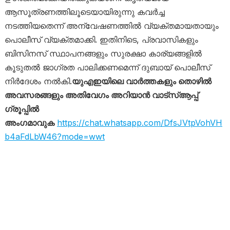
ആസൂത്രണത്തിലൂടെയായിരുന്നു കവർച്ച
നടത്തിയതെന്ന് അന്വേഷണത്തിൽ വ്യക്തമായതായും
പൊലീസ് വ്യക്തമാക്കി. ഇതിനിടെ, പ്രവാസികളും
ബിസിനസ് സ്ഥാപനങ്ങളും സുരക്ഷാ കാര്യങ്ങളിൽ
കൂടുതൽ ജാഗ്രത പാലിക്കണമെന്ന് ദുബായ് പൊലീസ്
നിർദേശം നൽകി.
യുഎഇയിലെ വാർത്തകളും തൊഴിൽ
അവസരങ്ങളും അതിവേഗം അറിയാൻ വാട്സ്ആപ്പ്
ഗ്രൂപ്പിൽ
അംഗമാവുക
https://chat.whatsapp.com/DfsJVtpVohVH
b4aFdLbW46?mode=wwt