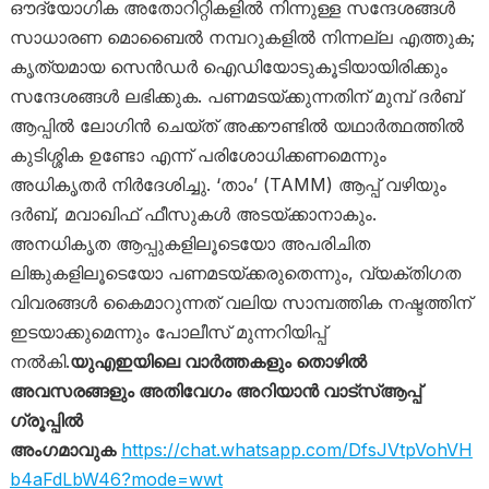
ഔദ്യോഗിക അതോറിറ്റികളിൽ നിന്നുള്ള സന്ദേശങ്ങൾ
സാധാരണ മൊബൈൽ നമ്പറുകളിൽ നിന്നല്ല എത്തുക;
കൃത്യമായ സെൻഡർ ഐഡിയോടുകൂടിയായിരിക്കും
സന്ദേശങ്ങൾ ലഭിക്കുക. പണമടയ്ക്കുന്നതിന് മുമ്പ് ദർബ്
ആപ്പിൽ ലോഗിൻ ചെയ്ത് അക്കൗണ്ടിൽ യഥാർത്ഥത്തിൽ
കുടിശ്ശിക ഉണ്ടോ എന്ന് പരിശോധിക്കണമെന്നും
അധികൃതർ നിർദേശിച്ചു. ‘താം’ (TAMM) ആപ്പ് വഴിയും
ദർബ്, മവാഖിഫ് ഫീസുകൾ അടയ്ക്കാനാകും.
അനധികൃത ആപ്പുകളിലൂടെയോ അപരിചിത
ലിങ്കുകളിലൂടെയോ പണമടയ്ക്കരുതെന്നും, വ്യക്തിഗത
വിവരങ്ങൾ കൈമാറുന്നത് വലിയ സാമ്പത്തിക നഷ്ടത്തിന്
ഇടയാക്കുമെന്നും പോലീസ് മുന്നറിയിപ്പ്
നൽകി.
യുഎഇയിലെ വാർത്തകളും തൊഴിൽ
അവസരങ്ങളും അതിവേഗം അറിയാൻ വാട്സ്ആപ്പ്
ഗ്രൂപ്പിൽ
അംഗമാവുക
https://chat.whatsapp.com/DfsJVtpVohVH
b4aFdLbW46?mode=wwt