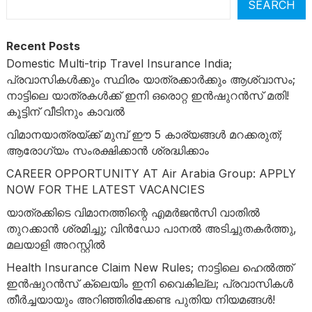
SEARCH
Recent Posts
Domestic Multi-trip Travel Insurance India;
പ്രവാസികൾക്കും സ്ഥിരം യാത്രക്കാർക്കും ആശ്വാസം;
നാട്ടിലെ യാത്രകൾക്ക് ഇനി ഒരൊറ്റ ഇൻഷുറൻസ് മതി!
കൂട്ടിന് വീടിനും കാവൽ
വിമാനയാത്രയ്ക്ക് മുമ്പ് ഈ 5 കാര്യങ്ങൾ മറക്കരുത്;
ആരോഗ്യം സംരക്ഷിക്കാൻ ശ്രദ്ധിക്കാം
CAREER OPPORTUNITY AT Air Arabia Group: APPLY
NOW FOR THE LATEST VACANCIES
യാത്രക്കിടെ വിമാനത്തിന്റെ എമർജൻസി വാതിൽ
തുറക്കാൻ ശ്രമിച്ചു; വിൻഡോ പാനൽ അടിച്ചുതകർത്തു,
മലയാളി അറസ്റ്റിൽ
Health Insurance Claim New Rules; നാട്ടിലെ ഹെൽത്ത്
ഇൻഷുറൻസ് ക്ലെയിം ഇനി വൈകില്ല; പ്രവാസികൾ
തീർച്ചയായും അറിഞ്ഞിരിക്കേണ്ട പുതിയ നിയമങ്ങൾ!