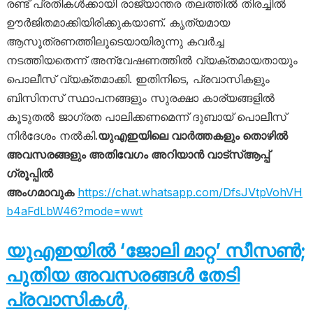
രണ്ട് പ്രതികൾക്കായി രാജ്യാന്തര തലത്തിൽ തിരച്ചിൽ
ഊർജിതമാക്കിയിരിക്കുകയാണ്. കൃത്യമായ
ആസൂത്രണത്തിലൂടെയായിരുന്നു കവർച്ച
നടത്തിയതെന്ന് അന്വേഷണത്തിൽ വ്യക്തമായതായും
പൊലീസ് വ്യക്തമാക്കി. ഇതിനിടെ, പ്രവാസികളും
ബിസിനസ് സ്ഥാപനങ്ങളും സുരക്ഷാ കാര്യങ്ങളിൽ
കൂടുതൽ ജാഗ്രത പാലിക്കണമെന്ന് ദുബായ് പൊലീസ്
നിർദേശം നൽകി.
യുഎഇയിലെ വാർത്തകളും തൊഴിൽ
അവസരങ്ങളും അതിവേഗം അറിയാൻ വാട്സ്ആപ്പ്
ഗ്രൂപ്പിൽ
അംഗമാവുക
https://chat.whatsapp.com/DfsJVtpVohVH
b4aFdLbW46?mode=wwt
യുഎഇയിൽ ‘ജോലി മാറ്റ’ സീസൺ;
പുതിയ അവസരങ്ങൾ തേടി
പ്രവാസികൾ,