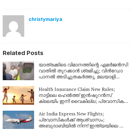
christymariya
Related Posts
യാത്രക്കിടെ വിമാനത്തിന്റെ എമർജൻസി
വാതിൽ തുറക്കാൻ ശ്രമിച്ചു; വിൻഡോ
പാനൽ അടിച്ചുതകർത്തു, മലയാളി
അറസ്റ്റിൽ
Health Insurance Claim New Rules;
നാട്ടിലെ ഹെൽത്ത് ഇൻഷുറൻസ്
ക്ലെയിം ഇനി വൈകില്ല; പ്രവാസികൾ
തീർച്ചയായും അറിഞ്ഞിരിക്കേണ്ട പുതിയ
നിയമങ്ങൾ!
Air India Express New Flights;
പ്രവാസികൾക്ക് ആശ്വാസം;
അബുദാബിയിൽ നിന്ന് ഇന്ത്യയിലെ ഈ
നഗരങ്ങളിലേക്ക് കൂടി പുതിയ വിമാന