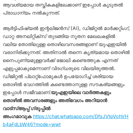
ആവശ്യമായ തസ്തികകളിലേക്കാണ് ഇപ്പോൾ കൂടുതൽ
പ്രാധാന്യം നൽകുന്നത്.
ആർട്ടിഫിഷ്യൽ ഇന്റലിജൻസ് (AI), ഡിജിറ്റൽ മാർക്കറ്റിംഗ്,
ഡാറ്റ അനലിറ്റിക്‌സ് തുടങ്ങിയ നൂതന മേഖലകളിൽ
വലിയ തോതിലുള്ള തൊഴിലവസരങ്ങളാണ് യുഎഇയിൽ
വരാനിരിക്കുന്നത്. അതിനാൽ തന്നെ കൃത്യമായ തൊഴിൽ
നൈപുണ്യമുള്ളവർക്ക് ജോലി കണ്ടെത്തുക എന്നത്
എളുപ്പമാകുമെന്നാണ് വിദഗ്ധരുടെ വിലയിരുത്തൽ.
ഡിജിറ്റൽ പ്ലാറ്റ്‌ഫോമുകൾ ഉപയോഗിച്ച് ശരിയായ
തൊഴിൽ വേഗത്തിൽ കണ്ടെത്താനുള്ള സൗകര്യങ്ങളും
ഇപ്പോൾ സജീവമാണ്.
യുഎഇയിലെ വാർത്തകളും
തൊഴിൽ അവസരങ്ങളും അതിവേഗം അറിയാൻ
വാട്സ്ആപ്പ് ഗ്രൂപ്പിൽ
അംഗമാവുക
https://chat.whatsapp.com/DfsJVtpVohVH
b4aFdLbW46?mode=wwt