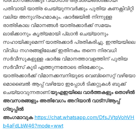
പ്രവാസികൾക്കും വ്യാപാര ആവശ്യങ്ങൾക്കായി
പതിവായി യാത്ര ചെയ്യുന്നവർക്കും പുതിയ കണക്റ്റിവിറ്റി
വലിയ അനുഗ്രഹമാകും. ഷാർജയിൽ നിന്നുള്ള
രാത്രികാല വിമാനങ്ങൾ യാത്രക്കാർക്ക് സമയം
ലാഭിക്കാനും കൃത്യമായി പ്ലാൻ ചെയ്യാനും
സഹായിക്കുമെന്ന് യാത്രക്കാർ പ്രതികരിച്ചു. ഇന്ത്യയിലെ
വിവിധ നഗരങ്ങളിലേക്ക് ഇതിനകം തന്നെ നിരവധി
സർവീസുകളുള്ള ഷാർജ വിമാനത്താവളത്തിന് പുതിയ
സർവീസ് കൂടി എത്തുന്നതോടെ തിരക്കേറും.
യാത്രക്കാർക്ക് വിമാനക്കമ്പനിയുടെ വെബ്‌സൈറ്റ് വഴിയോ
മൊബൈൽ ആപ്പ് വഴിയോ ഇപ്പോൾ ടിക്കറ്റുകൾ ബുക്ക്
ചെയ്യാവുന്നതാണ്.
യുഎഇയിലെ വാർത്തകളും തൊഴിൽ
അവസരങ്ങളും അതിവേഗം അറിയാൻ വാട്സ്ആപ്പ്
ഗ്രൂപ്പിൽ
അംഗമാവുക
https://chat.whatsapp.com/DfsJVtpVohVH
b4aFdLbW46?mode=wwt