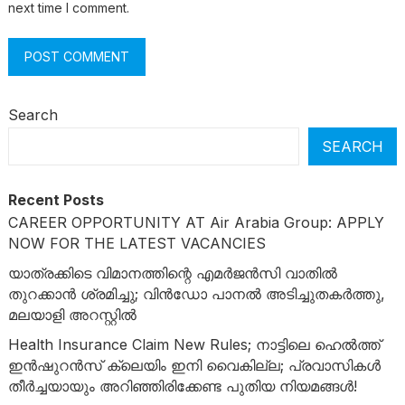
next time I comment.
Search
SEARCH
Recent Posts
CAREER OPPORTUNITY AT Air Arabia Group: APPLY
NOW FOR THE LATEST VACANCIES
യാത്രക്കിടെ വിമാനത്തിന്റെ എമർജൻസി വാതിൽ
തുറക്കാൻ ശ്രമിച്ചു; വിൻഡോ പാനൽ അടിച്ചുതകർത്തു,
മലയാളി അറസ്റ്റിൽ
Health Insurance Claim New Rules; നാട്ടിലെ ഹെൽത്ത്
ഇൻഷുറൻസ് ക്ലെയിം ഇനി വൈകില്ല; പ്രവാസികൾ
തീർച്ചയായും അറിഞ്ഞിരിക്കേണ്ട പുതിയ നിയമങ്ങൾ!