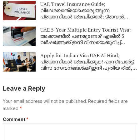
സർവീസുകൾ
UAE Travel Insurance Guide;
വിദേശയാത്രയ്ക്കൊരുങ്ങുന്ന
പ്രവാസികൾ ശ്രദ്ധിക്കാൻ; ട്രാവൽ
ഇൻഷുറൻസ് എടുക്കുമ്പോൾ ഈ
കാര്യങ്ങൾ ഉറപ്പുവരുത്തുക
UAE 5-Year Multiple Entry Tourist Visa;
അക്കൗണ്ടിൽ പണമുണ്ടോ? എങ്കിൽ 5
വർഷത്തേക്ക് ഇനി വിസയെക്കുറിച്ച്
പേടിക്കണ്ട! യുഎഇ നൽകുന്ന ഈ
കിടിലൻ ഓഫർ പ്രവാസികൾ അറിയാതെ
Apply for Indian Visa UAE Al Hind;
പോകരുത്
പ്രവാസികൾ ശ്രദ്ധിക്കുക! പാസ്‌പോർട്ട്,
വിസ സേവനങ്ങൾക്ക് ഇനി പുതിയ രീതി,
ഇക്കാര്യങ്ങൾ അറിഞ്ഞിരിക്കണം
Leave a Reply
Your email address will not be published.
Required fields are
marked
*
Comment
*