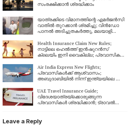
സംരക്ഷിക്കാൻ ശ്രദ്ധിക്കാം
യാത്രക്കിടെ വിമാനത്തിന്റെ എമർജൻസി
വാതിൽ തുറക്കാൻ ശ്രമിച്ചു; വിൻഡോ
പാനൽ അടിച്ചുതകർത്തു, മലയാളി
അറസ്റ്റിൽ
Health Insurance Claim New Rules;
നാട്ടിലെ ഹെൽത്ത് ഇൻഷുറൻസ്
ക്ലെയിം ഇനി വൈകില്ല; പ്രവാസികൾ
തീർച്ചയായും അറിഞ്ഞിരിക്കേണ്ട പുതിയ
നിയമങ്ങൾ!
Air India Express New Flights;
പ്രവാസികൾക്ക് ആശ്വാസം;
അബുദാബിയിൽ നിന്ന് ഇന്ത്യയിലെ ഈ
നഗരങ്ങളിലേക്ക് കൂടി പുതിയ വിമാന
സർവീസുകൾ
UAE Travel Insurance Guide;
വിദേശയാത്രയ്ക്കൊരുങ്ങുന്ന
പ്രവാസികൾ ശ്രദ്ധിക്കാൻ; ട്രാവൽ
ഇൻഷുറൻസ് എടുക്കുമ്പോൾ ഈ
കാര്യങ്ങൾ ഉറപ്പുവരുത്തുക
Leave a Reply