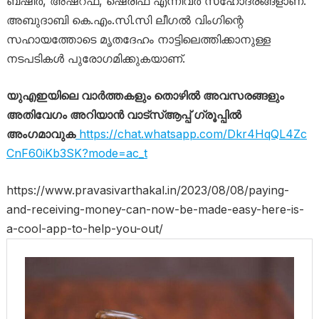
ബഷീർ, അഷ്‌റഫ്, ഷെരീഫ എന്നിവർ സഹോദരങ്ങളാണ്.
അബുദാബി കെ.എം.സി.സി ലീഗൽ വിംഗിന്റെ
സഹായത്തോടെ മൃതദേഹം നാട്ടിലെത്തിക്കാനുള്ള
നടപടികൾ പുരോഗമിക്കുകയാണ്.
യുഎഇയിലെ വാർത്തകളും തൊഴിൽ അവസരങ്ങളും
അതിവേഗം അറിയാൻ വാട്സ്ആപ്പ് ഗ്രൂപ്പിൽ
അംഗമാവുക
https://chat.whatsapp.com/Dkr4HqQL4Zc
CnF60iKb3SK?mode=ac_t
https://www.pravasivarthakal.in/2023/08/08/paying-
and-receiving-money-can-now-be-made-easy-here-is-
a-cool-app-to-help-you-out/