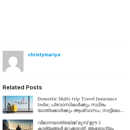
christymariya
Related Posts
Domestic Multi-trip Travel Insurance
India; പ്രവാസികൾക്കും സ്ഥിരം
യാത്രക്കാർക്കും ആശ്വാസം; നാട്ടിലെ
യാത്രകൾക്ക് ഇനി ഒരൊറ്റ ഇൻഷുറൻസ്
മതി! കൂട്ടിന് വീടിനും കാവൽ
വിമാനയാത്രയ്ക്ക് മുമ്പ് ഈ 5
കാര്യങ്ങൾ മറക്കരുത്; ആരോഗ്യം