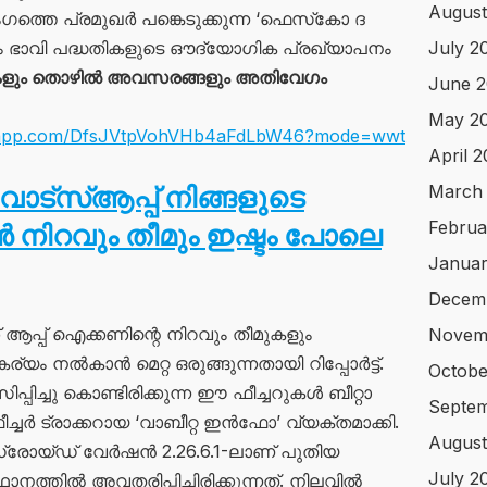
August
ംഗത്തെ പ്രമുഖർ പങ്കെടുക്കുന്ന ‘ഫെസ്‌കോ ദ
ും ഭാവി പദ്ധതികളുടെ ഔദ്യോഗിക പ്രഖ്യാപനം
July 2
ളും തൊഴിൽ അവസരങ്ങളും അതിവേഗം
June 
May 2
atsapp.com/DfsJVtpVohVHb4aFdLbW46?mode=wwt
April 
 വാട്‌സ്ആപ്പ് നിങ്ങളുടെ
March
Februa
 നിറവും തീമും ഇഷ്ടം പോലെ
Januar
Decem
 ആപ്പ് ഐക്കണിന്റെ നിറവും തീമുകളും
Novem
യം നൽകാൻ മെറ്റ ഒരുങ്ങുന്നതായി റിപ്പോർട്ട്.
Octobe
ിച്ചു കൊണ്ടിരിക്കുന്ന ഈ ഫീച്ചറുകൾ ബീറ്റാ
Septem
ീച്ചർ ട്രാക്കറായ ‘വാബീറ്റ ഇൻഫോ’ വ്യക്തമാക്കി.
August
്രോയ്ഡ് വേർഷൻ 2.26.6.1-ലാണ് പുതിയ
July 2
്തിൽ അവതരിപ്പിച്ചിരിക്കുന്നത്. നിലവിൽ