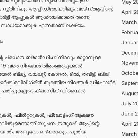
് പുതുമയാർന്ന ലുക്ക് നൽകും. ഈ
May 2
്രീനിലും ആപ്പ് ഡ്രോയറിലും വാട്സ്ആപ്പിന്റെ
April 
പാർട്ടി ആപ്പുകൾ ആശ്രയിക്കാതെ തന്നെ
March
ാധ്യമാക്കുക എന്നതാണ് ലക്ഷ്യം.
Februa
ാം
Januar
Decem
െ പ്രധാന ബ്രാൻഡിംഗ് നിറവും മാറ്റാനുള്ള
Novem
 19 വരെ നിറങ്ങൾ തിരഞ്ഞെടുക്കാൻ
Octobe
റോയൽ ബ്ലൂ, വയലറ്റ്, കോറൽ, ടീൽ, തവിട്ട്, ബീജ്,
 ഡാർക്ക് ഒലീവ് ഗ്രീൻ തുടങ്ങിയ നിറങ്ങൾ ഡിഫോൾട്ട്
Septem
പഴയ പതിപ്പുകളുടെ ക്ലാസിക് ഡിസൈൻ
August
.
July 2
June 2
ബുകൾ, ഫിൽറ്ററുകൾ, ഫ്ലോട്ടിംഗ് ആക്ഷൻ
ിക്കുമെന്നാണ് സൂചന. ഇതുവഴി ആപ്പിന്റെ
April 
യ തീം അനുഭവം ലഭ്യമാകും. പുതിയ
March