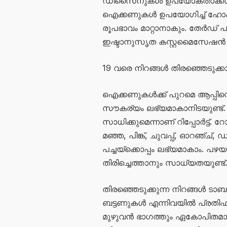
ഡിസൈനുകൾ ഉപയോക്താക്കൾക്ക
ഐക്കണുകൾ ഉപയോഗിച്ച് ഹോം സ്ക
രൂപഭാവം മാറ്റാനാകും. തേർഡ് 
ഇഷ്ടാനുസൃത കസ്റ്റമൈസേഷൻ സ
19 വരെ നിറങ്ങൾ തിരഞ്ഞെടുക്ക
ഐക്കണുകൾക്ക് പുറമെ ആപ്പിന്റ
സൗകര്യം ലഭ്യമാകാനിടയുണ്ട്.
സാധിക്കുമെന്നാണ് റിപ്പോർട്ട്. 
മഞ്ഞ, പിങ്ക്, ചുവപ്പ്, ഓറഞ്ച്,
പച്ചയ്ക്കൊപ്പം ലഭ്യമാകാം. 
തിരിച്ചെത്താനും സാധ്യതയുണ്ട്
തിരഞ്ഞെടുക്കുന്ന നിറങ്ങൾ ടാ
ബട്ടണുകൾ എന്നിവയിൽ പ്രതിഫല
മുഴുവൻ ഭാഗത്തും ഏകോപിതമാ