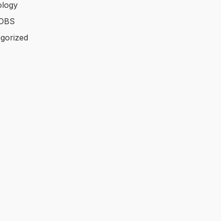
logy
OBS
gorized