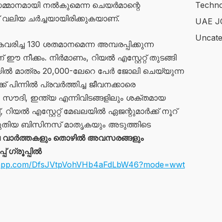
മ്മാനമായി നൽകുമെന്ന ചെയർമാന്റെ
Techno
വലിയ ചർച്ചയായിരിക്കുകയാണ്.
UAE J
Uncate
ിച്ച 130 ശതമാനമെന്ന അമ്പരപ്പിക്കുന്ന
ഈ നീക്കം. നിർമാണം, റിയൽ എസ്റ്റേറ്റ് തുടങ്ങി
 മാത്രം 20,000-ലേറെ പേർ ജോലി ചെയ്യുന്ന
ക് പിന്നിൽ പ്രവർത്തിച്ച ജീവനക്കാരെ
, സൗദി, ഇന്ത്യ എന്നിവിടങ്ങളിലും ശക്തമായ
, റിയൽ എസ്റ്റേറ്റ് മേഖലയിൽ ഏജന്റുമാർക്ക് നൂറ്
ുതിയ ബിസിനസ് മാതൃകയും അടുത്തിടെ
വാർത്തകളും തൊഴിൽ അവസരങ്ങളും
 ഗ്രൂപ്പിൽ
atsapp.com/DfsJVtpVohVHb4aFdLbW46?mode=wwt