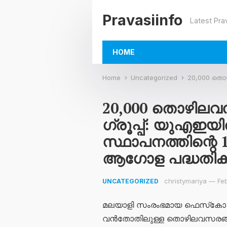
Pravasiinfo
Latest Pra
HOME
Home
Uncategorized
20,000 തൊഴിലവസരങ്ങളു
20,000 തൊഴിലവ
ഗ്രൂപ്പ്: യുഎഇ
സ്ഥാപനത്തിന്റെ 
ആഗോള പദ്ധതികൾക
christymariya
—
Fe
UNCATEGORIZED
മലയാളി സംരംഭമായ ഫെസ്‌കോ ഗ്ര
വൻതോതിലുള്ള തൊഴിലവസരങ്ങൾ സ