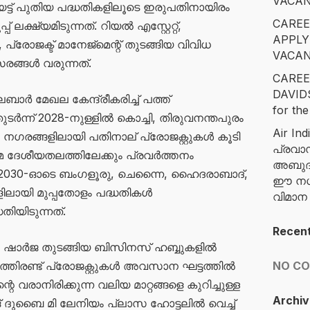
VACAN
െട്ട് പുതിയ പദ്ധതികളിലൂടെ ഇരുപതിനായിരം
CAREE
ലക്ഷ്യമിടുന്നത്. റിയൽ എസ്റ്റേറ്റ്,
APPLY
 പ്രോജക്ട് മാനേജ്‌മെന്റ് തുടങ്ങിയ വിവിധ
VACAN
്ങൾ വരുന്നത്.
CAREE
DAVID
ാർ മേഖല കേന്ദ്രീകരിച്ച് പത്ത്
for the
 തുടർന്ന് 2028-നുള്ളിൽ കൊച്ചി, തിരുവനന്തപുരം
Air Ind
നഗരങ്ങളിലായി പതിനാല് പ്രോജക്റ്റുകൾ കൂടി
പ്രവാ
റമെ ദേശീയതലത്തിലേക്കും പ്രവർത്തനം
അബുദാ
മായി 2030-ഓടെ ബംഗളൂരു, ചെന്നൈ, ഹൈദരാബാദ്,
ഈ നഗര
ിലായി മുപ്പതോളം പദ്ധതികൾ
വിമാ
തിയിടുന്നത്.
Recen
, ഷാർജ തുടങ്ങിയ ബിസിനസ് ഹബ്ബുകളിൽ
്തിരണ്ട് പ്രോജക്റ്റുകൾ അവസാന ഘട്ടത്തിൽ
NO C
്റെ വരാനിരിക്കുന്ന വലിയ മാറ്റങ്ങളെ കുറിച്ചുള്ള
Archiv
ങ് ദുബൈ മി ലേനിയം പ്ലാസ ഹോട്ടലിൽ വെച്ച്