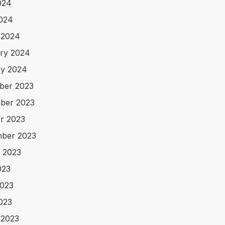
024
2024
 2024
ry 2024
y 2024
ber 2023
ber 2023
r 2023
ber 2023
 2023
023
023
2023
 2023