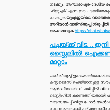
നടക്കും. അന്താരാഷ്ട്ര-ദേശീയ ര
ഫ്യൂച്ചർ’ എന്ന ഈ ചടങ്ങിലാക
നടക്കുക.
യുഎഇയിലെ വാർത്തക
അറിയാൻ വാട്സ്ആപ്പ് ഗ്രൂപ്പിൽ
അംഗമാവുക
https://chat.wh
പച്ചയ്ക്ക് വിട… ഇനി
സ്റ്റൈലിൽ! ഐക്കൺ
മാറ്റാം
വാട്സ്ആപ്പ് ഉപയോക്താക്കൾക്ക്
കസ്റ്റമൈസ് ചെയ്യാനുള്ള സൗകര്
ആൻഡ്രോയിഡ് പതിപ്പിൽ വികസിപ്പ
ടെസ്റ്റിംഗിൽ കണ്ടെത്തിയതായി ഫ
വാട്സ്ആപ്പ് ബീറ്റാ ഫോർ ആൻഡ
സവിശേഷതകൾ പരീക്ഷണാടിസ്ഥാനത