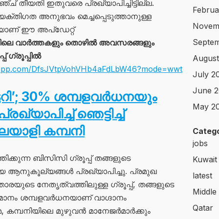
് തീയതി ഇതുവരെ പ്രഖ്യാപിച്ചിട്ടില്ല.
Februa
യക്തിഗത അനുഭവം മെച്ചപ്പെടുത്താനുള്ള
Novem
മായാണ് ഈ അപ്ഡേറ്റ്
Septem
ലെ വാർത്തകളും തൊഴിൽ അവസരങ്ങളും
 ഗ്രൂപ്പിൽ
August
atsapp.com/DfsJVtpVohVHb4aFdLbW46?mode=wwt
July 2
June 2
ട്ടറി’; 30% ശമ്പളവർധനയും
May 2
ഖ്യാപിച്ച് ഞെട്ടിച്ച്
ാളി കമ്പനി
Catego
jobs
്കുന്ന ബിസിസി ഗ്രൂപ്പ് തങ്ങളുടെ
Kuwait
ആനുകൂല്യങ്ങൾ പ്രഖ്യാപിച്ചു. പ്രമുഖ
latest
യുടെ നേതൃത്വത്തിലുള്ള ഗ്രൂപ്പ്, തങ്ങളുടെ
Middle
തമാനം ശമ്പളവർധനയാണ് വാഗ്ദാനം
Qatar
മെ, കമ്പനിയിലെ മുഴുവൻ മാനേജർമാർക്കും