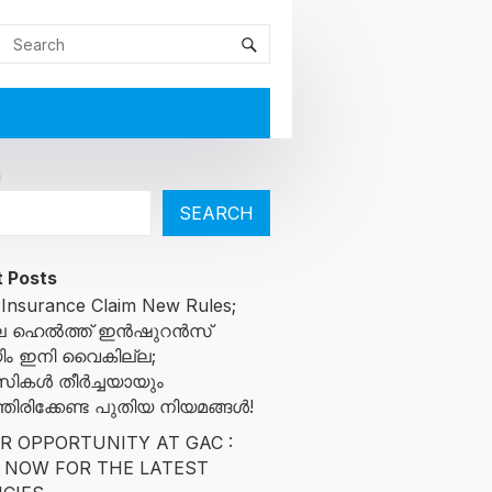
h
SEARCH
 Posts
 Insurance Claim New Rules;
ിലെ ഹെൽത്ത് ഇൻഷുറൻസ്
ിം ഇനി വൈകില്ല;
സികൾ തീർച്ചയായും
ിരിക്കേണ്ട പുതിയ നിയമങ്ങൾ!
R OPPORTUNITY AT GAC :
 NOW FOR THE LATEST