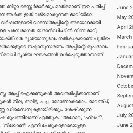
 ബീറ്റാ ടെസ്റ്റർമാർക്കും മാത്രമാണ് ഈ പതിപ്പ്
June 2
ുജനങ്ങൾക്ക് ഇത് ലഭ്യമാകുന്നത് ഭാവിയിലെ
May 2
. വർഷങ്ങളായി വാട്സ്ആപ്പിന്റെ അടയാളമായി
April 
ുള്ള പരമ്പരാഗത ബ്രാൻഡിംഗിൽ നിന്ന് മാറി,
March
വ്യക്തിഗത ദൃശ്യാനുഭവം നൽകുകയാണ് പുതിയ
ക്താക്കളുടെ ഇഷ്ടാനുസരണം ആപ്പിന്റെ രൂപഭാവം
Februa
ൽ നിരവധി ദൃശ്യ ഘടകങ്ങൾ ഉൾപ്പെടുത്താനാണ്
Januar
Decem
Novem
Octobe
സ്ത ആപ്പ് ഐക്കണുകൾ അവതരിപ്പിക്കാനാണ്
Septe
 നീല, തവിട്ട്, പച്ച, മോണോക്രോം, ഓറഞ്ച്,
August
ർണ്ണ ഡിസൈനുകളായിരിക്കും. ശേഷിക്കുന്ന
July 2
 രൂപത്തിലാണ് എത്തുക. ‘അറോറ’, ‘ഫ്ലഫി’,
June 
ിൾ’, ‘നിയോൺ’ എന്നീ പേരുകളോടെയുള്ള