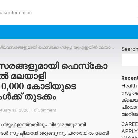
vasi information
മായി ഫെസ്‌കോ ഗ്രൂപ്പ്: യുഎഇയിൽ മലയാളി സ്ഥാപനത്തിന്റെ 10,000 കോടിയുടെ ആഗോള പദ്ധതികൾക്ക് തുടക്കം
Searc
സരങ്ങളുമായി ഫെസ്‌കോ
യിൽ മലയാളി
Recent
10,000 കോടിയുടെ
Health
നാട്ട
്ക് തുടക്കം
ക്ലെയ
പ്രവാ
bruary 13, 2026
·
0 Comment
അറിഞ്ഞ
CAREE
ൂപ്പ് ഇന്ത്യയിലും വിദേശത്തുമായി
APPLY
ൃഷ്ടിക്കാൻ ഒരുങ്ങുന്നു. പത്തായിരം കോടി