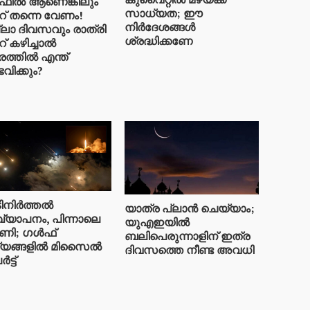
ിൽ ആണെങ്കിലും
സാധ്യത; ഈ
് തന്നെ വേണം!
നിർദേശങ്ങൾ
ലാ ദിവസവും രാത്രി
ശ്രദ്ധിക്കണേ
് കഴിച്ചാൽ
രത്തിൽ എന്ത്
വിക്കും?
ിനിർത്തൽ
യാത്ര പ്ലാൻ ചെയ്യാം;
ഖ്യാപനം, പിന്നാലെ
യുഎഇയിൽ
ണി; ഗൾഫ്
ബലിപെരുന്നാളിന് ഇത്ര
്യങ്ങളിൽ മിസൈൽ
ദിവസത്തെ നീണ്ട അവധി
്ട്