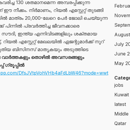
ിച്ച 130 ശതമാനമെന്ന അമ്പരപ്പിക്കുന്ന
Februa
ഈ നീക്കം. നിർമാണം, റിയൽ എസ്റ്റേറ്റ് തുടങ്ങി
Novem
 മാത്രം 20,000-ലേറെ പേർ ജോലി ചെയ്യുന്ന
Septem
ക് പിന്നിൽ പ്രവർത്തിച്ച ജീവനക്കാരെ
, സൗദി, ഇന്ത്യ എന്നിവിടങ്ങളിലും ശക്തമായ
August
, റിയൽ എസ്റ്റേറ്റ് മേഖലയിൽ ഏജന്റുമാർക്ക് നൂറ്
July 2
ുതിയ ബിസിനസ് മാതൃകയും അടുത്തിടെ
June 2
വാർത്തകളും തൊഴിൽ അവസരങ്ങളും
May 2
 ഗ്രൂപ്പിൽ
atsapp.com/DfsJVtpVohVHb4aFdLbW46?mode=wwt
Catego
jobs
Kuwait
latest
Middle
Qatar