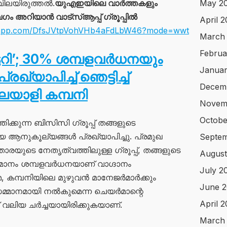
 വിലയിരുത്തൽ.
യുഎഇയിലെ വാർത്തകളും
May 2
അറിയാൻ വാട്സ്ആപ്പ് ഗ്രൂപ്പിൽ
April 
atsapp.com/DfsJVtpVohVHb4aFdLbW46?mode=wwt
March
Februa
ട്ടറി’; 30% ശമ്പളവർധനയും
Januar
ഖ്യാപിച്ച് ഞെട്ടിച്ച്
Decem
ാളി കമ്പനി
Novem
Octobe
്കുന്ന ബിസിസി ഗ്രൂപ്പ് തങ്ങളുടെ
ആനുകൂല്യങ്ങൾ പ്രഖ്യാപിച്ചു. പ്രമുഖ
Septem
യുടെ നേതൃത്വത്തിലുള്ള ഗ്രൂപ്പ്, തങ്ങളുടെ
August
തമാനം ശമ്പളവർധനയാണ് വാഗ്ദാനം
July 2
മെ, കമ്പനിയിലെ മുഴുവൻ മാനേജർമാർക്കും
June 2
മ്മാനമായി നൽകുമെന്ന ചെയർമാന്റെ
April 
വലിയ ചർച്ചയായിരിക്കുകയാണ്.
March