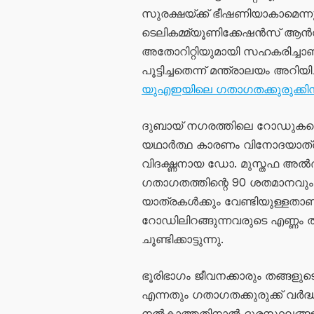
സുരക്ഷയ്ക്ക് ഭീഷണിയാകാമെന്നും
ടെലികമ്മ്യൂണിക്കേഷൻസ് ആൻഡ്
അതോറിറ്റിയുമായി സഹകരിച്ച
പൂട്ടിച്ചതെന്ന് മന്ത്രാലയം അറിയിച്
യുഎഇയിലെ ഗതാഗതക്കുരുക്കിന് 
ദുബായ് നഗരത്തിലെ റോഡുകളെ നി
യഥാർത്ഥ കാരണം വിനോദയാത്
വിദഗ്ദ്ധനായ ഡോ. മുസ്തഫ അൽദ
ഗതാഗതത്തിന്റെ 90 ശതമാനവു
യാത്രകൾക്കും വേണ്ടിയുള്ളതാ
റോഡിലിറങ്ങുന്നവരുടെ എണ്ണം
ചൂണ്ടിക്കാട്ടുന്നു.
ഭൂരിഭാഗം ജീവനക്കാരും തങ്ങളു
എന്നതും ഗതാഗതക്കുരുക്ക് വർദ്
നൽകാത്തതിനാൽ ദൂരസ്ഥലങ്ങളി