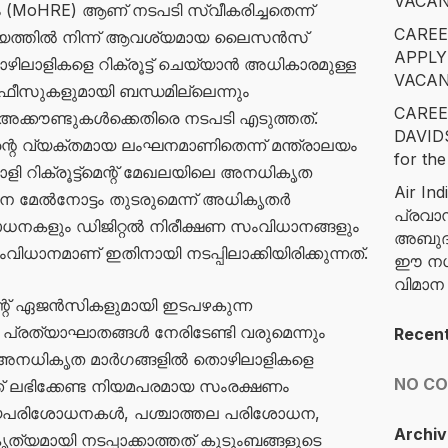
VACAN
(MoHRE) ആണ് നടപടി സ്വീകരിച്ചതെന്ന്
CAREE
രാലയത്തിൽ നിന്ന് ആവശ്യമായ ലൈസൻസ്
APPLY
ൊഴിലാളികളെ റിക്രൂട്ട് ചെയ്യാൻ അധികാരമുള്ള
VACAN
ഓഫീസുകളുമായി ബന്ധമില്ലെന്നും
CAREE
അക്കൗണ്ടുകൾക്കെതിരെ നടപടി എടുത്തത്.
DAVID
റെ വ്യക്തമായ ലംഘനമാണിതെന്ന് മന്ത്രാലയം
for the
ളി റിക്രൂട്ട്മെന്റ് മേഖലയിലെ അനധികൃത
Air Ind
 മേൽനോട്ടം തുടരുമെന്ന് അധികൃതർ
പ്രവാ
ിശോധനകളും ഡിജിറ്റൽ നിരീക്ഷണ സംവിധാനങ്ങളും
അബുദാ
വിധാനമാണ് ഇതിനായി നടപ്പിലാക്കിയിരിക്കുന്നത്.
ഈ നഗര
വിമാ
ന്റ് ഏജൻസികളുമായി ഇടപഴകുന്ന
്രത്യാഘാതങ്ങൾ നേരിടേണ്ടി വരുമെന്നും
Recen
ൽകി. അനധികൃത മാർഗങ്ങളിൽ തൊഴിലാളികളെ
NO C
ക് ലഭിക്കേണ്ട നിയമപരമായ സംരക്ഷണം
ൈദ്യപരിശോധനകൾ, പശ്ചാത്തല പരിശോധന,
Archiv
 കൃത്യമായി നടപ്പാക്കാത്തത് കുടുംബങ്ങളുടെ