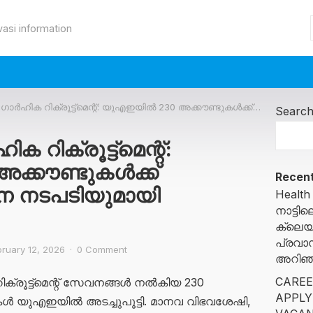
vasi information
ക്രൂട്ട്മെന്റ്: യുഎഇയിൽ 230 അക്കൗണ്ടുകൾക്ക് പൂട്ടുവീണു; കർശന നടപടിയുമായി അധികൃതർ
Searc
ിക്രൂട്ട്മെന്റ്:
്കൗണ്ടുകൾക്ക്
Recent
ശന നടപടിയുമായി
Health
നാട്ട
ക്ലെയ
പ്രവാ
bruary 12, 2026
·
0 Comment
അറിഞ്ഞ
CAREE
ൂട്ട്മെന്റ് സേവനങ്ങൾ നൽകിയ 230
APPLY
 യുഎഇയിൽ അടച്ചുപൂട്ടി. മാനവ വിഭവശേഷി,