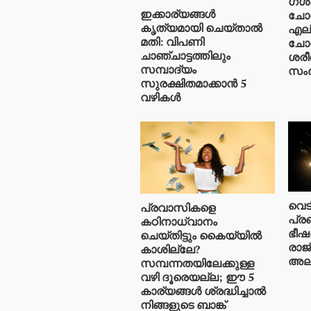
ഗൾഫ
ഇക്കാര്യങ്ങൾ
ചോറ
കൃത്യമായി ചെയ്താൽ
എല്
മതി: വിപണി
ചോറ
ചാഞ്ചാട്ടത്തിലും
ശരീ
സമ്പാദ്യം
സംഭ
സുരക്ഷിതമാക്കാൻ 5
വഴികൾ
വെട
പ്രവാസികളെ
പ്ര
കഠിനാധ്വാനം
ഭീഷ
ചെയ്തിട്ടും കൈയ്യിൽ
രാജ
കാശില്ലേ?
അലർട
സമ്പന്നതയിലേക്കുള്ള
വഴി ദൂരെയല്ല; ഈ 5
കാര്യങ്ങൾ ശ്രദ്ധിച്ചാൽ
നിങ്ങളുടെ ബാങ്ക്