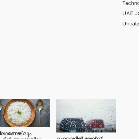
Techno
UAE J
Uncate
ടിലാണെങ്കിലും ​
കുവൈറ്റിൽ മഴയ്ക്ക്