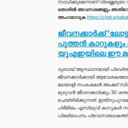
സാധിക്കുമെന്നാണ് വിദഗ്ദ്ധരുടെ
തൊഴിൽ അവസരങ്ങളും അതിവേഗം 
അംഗമാവുക
https://chat.wh
ജീവനക്കാർക്ക് ‘ലോ
പുത്തൻ കാറുകളും പ്ര
യുഎഇയിലെ ഈ മലയ
ദുബായ് ആസ്ഥാനമായി പ്രവർത്തിക
ജീവനക്കാർക്കായി ആവേശകരമായ 
മലയാളി സംരംഭകൻ അംജദ് സിതാര
മുഴുവൻ ജീവനക്കാർക്കും 30 ശ
ചെയ്തിരിക്കുന്നത്. ഇതിനുപുറ
പ്രീമിയം എസ്‌യുവി കാറുകൾ സ
പ്രഖ്യാപനം പ്രവാസലോകത്ത് 