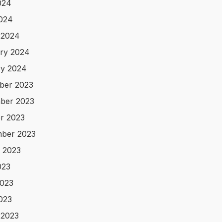
024
2024
 2024
ry 2024
y 2024
ber 2023
ber 2023
r 2023
ber 2023
 2023
023
023
2023
 2023