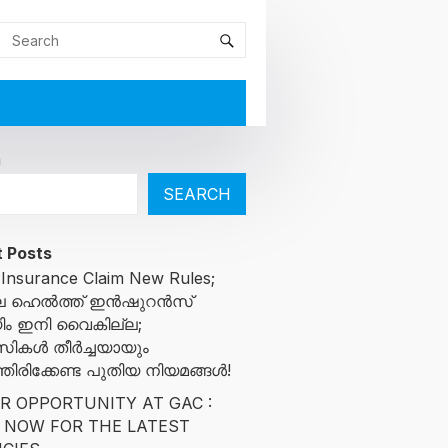
h
SEARCH
 Posts
 Insurance Claim New Rules;
ിലെ ഹെൽത്ത് ഇൻഷുറൻസ്
ിം ഇനി വൈകില്ല;
സികൾ തീർച്ചയായും
ിരിക്കേണ്ട പുതിയ നിയമങ്ങൾ!
R OPPORTUNITY AT GAC :
 NOW FOR THE LATEST