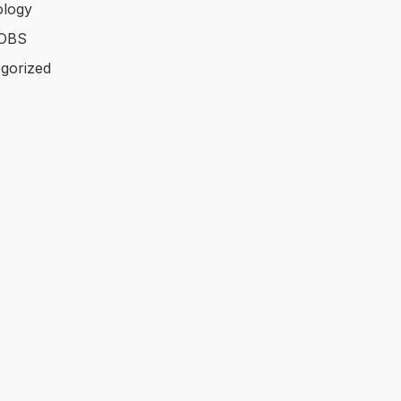
logy
OBS
gorized