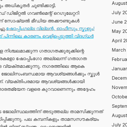
August
 അധികൃതർ ചൂണ്ടിക്കാട്ടി.
July 2
 ഡിജിറ്റൽ ഗവൺമെന്റ് റെഗുലേറ്ററി
ാണ് സോഷ്യൽ മീഡിയ അക്കൗണ്ടുകൾ
June 
ചു.
ഷോപ്പിംഗല്ല വില്ലൻ, ഓഫീസും സ്കൂളും!
May 2
പിന്നിലെ കാരണം വെളിപ്പെടുത്തി വിദഗ്ധർ
April 
March
ശ്ചലമാക്കുന്ന ഗതാഗതക്കുരുക്കിന്റെ
രകളോ ഷോപ്പിംഗോ അല്ലെന്ന് ഗതാഗത
Februa
 വ്യക്തമാക്കുന്നു. നഗരത്തിലെ ആകെ
Januar
ം ജോലിസംബന്ധമായ ആവശ്യങ്ങൾക്കും സ്കൂൾ
Decem
ണ്. വ്യക്തിപരമായ ആവശ്യങ്ങൾക്കായി
Novem
 താരതമ്യേന വളരെ കുറവാണെന്നും അദ്ദേഹം
Octobe
Septem
ടെ ജോലിസ്ഥലത്തിന് അടുത്തല്ല താമസിക്കുന്നത്
August
ധിപ്പിക്കുന്നു. പല കമ്പനികളും താമസസൗകര്യം
July 2
ൽ നിന്ന് സ്വന്തം വാഹനങ്ങളിൽ