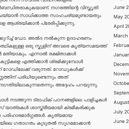
June 2
്ധിതരാകുകയാണ്. നഗരത്തിന്റെ വിസ്തൃതി
 ചെയ്യാൻ സാധിക്കാത്ത സാഹചര്യമുണ്ടായതും
May 2
ശ്രയിക്കാൻ പ്രേരിപ്പിക്കുന്നു.
April 
March
ക്കുറിച്ച് ഡോ. അൽദ നൽകുന്ന ഉദാഹരണം
Februa
ത്ഥികളുള്ള ഒരു സ്കൂളിന് അവരെ കൃത്യസമയത്ത്
മതിയാകും. എന്നാൽ രക്ഷിതാക്കൾ
Januar
ട്ടികളെ എത്തിക്കാൻ ശ്രമിക്കുമ്പോൾ
Decem
ോഡിലേക്ക് വരുന്നത്. റോഡുകൾക്ക്
Novem
ത്തിന് പരിധിയുണ്ടെന്നും അത്
Octobe
്ദഗതിയിലാകുന്നതെന്നും അദ്ദേഹം പറയുന്നു.
Septe
മ്പോൾ നടത്തുന്ന ട്രാഫിക് പഠനങ്ങളിലെ പാളിച്ചകൾ
August
് യാത്രകൾ ശാസ്ത്രീയമായി ക്രമീകരിക്കുക
July 2
 പരിഹാരമാർഗ്ഗങ്ങൾ. കൃത്യമായ
June 
ബായിലെ ഗതാഗതം കൂടുതൽ സുഗമമാക്കാൻ