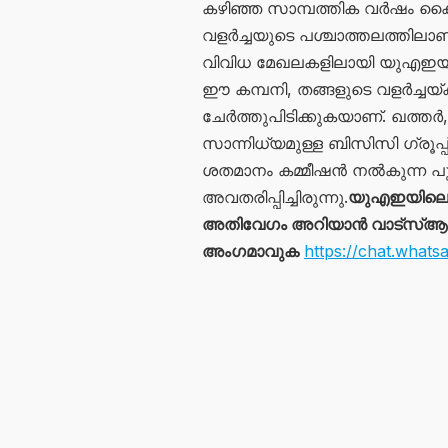
കഴിഞ്ഞ സാമ്പത്തിക വർഷം കൈവര
വളർച്ചയുടെ പശ്ചാത്തലത്തിലാണ് 
വിവിധ മേഖലകളിലായി യുഎഇയിൽ
ഈ കമ്പനി, തങ്ങളുടെ വളർച്ചയ്ക്
ചേർത്തുപിടിക്കുകയാണ്. ഖത്തർ
സാന്നിധ്യമുള്ള ബിസിസി ഗ്രൂപ്പ്
ശതമാനം കമ്മീഷൻ നൽകുന്ന പ
അവതരിപ്പിച്ചിരുന്നു.
യുഎഇയിലെ 
അതിവേഗം അറിയാൻ വാട്സ്ആപ്പ്
അംഗമാവുക
https://chat.wh