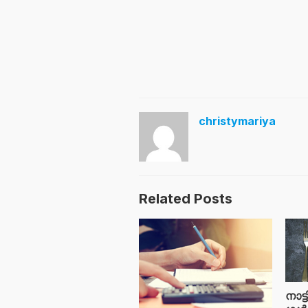
christymariya
Related Posts
നാട്