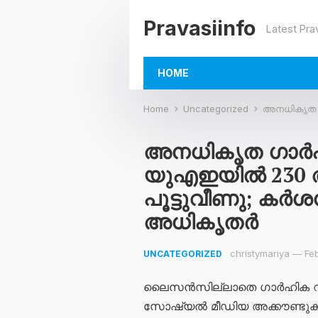
Pravasiinfo
Latest Pra
HOME
Home
Uncategorized
അനധികൃത ഗാർഹിക റി
അനധികൃത ഗാർഹിക റ
യുഎഇയിൽ 230 അക
പൂട്ടുവീണു; കർ
അധികൃതർ
christymariya
—
Fe
UNCATEGORIZED
ലൈസൻസില്ലാതെ ഗാർഹിക റിക്ര
സോഷ്യൽ മീഡിയ അക്കൗണ്ടുകൾ