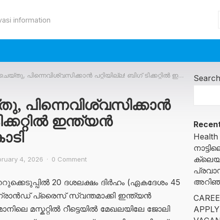
vasi information
, പിന്നെവിശ്വസിക്കാൻ പറ്റിയില്ല! ബിഗ് ടിക്കറ്റിൽ ഇന്ത്യൻ പ്രവാസിക്ക് 45 കോടി
Searc
തു, പിന്നെവിശ്വസിക്കാൻ
ിക്കറ്റിൽ ഇന്ത്യൻ
Recent
കോടി
Health
നാട്ട
ക്ലെയ
bruary 4, 2026
·
0 Comment
പ്രവാ
അറിഞ്ഞ
സ് നറുക്കെടുപ്പിൽ 20 ദശലക്ഷം ദിർഹം (ഏകദേശം 45
്രാൻഡ് പ്രൈസ് സ്വന്തമാക്കി ഇന്ത്യൻ
CAREE
മാനിലെ മസ്കറ്റിൽ റീട്ടെയിൽ മേഖലയിലേ ജോലി
APPLY