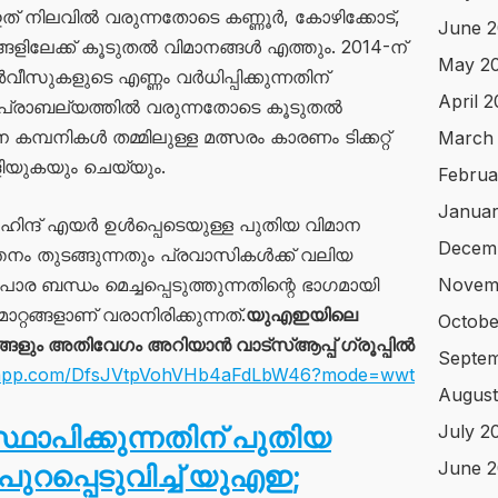
 ഇത് നിലവിൽ വരുന്നതോടെ കണ്ണൂർ, കോഴിക്കോട്,
June 2
ങളിലേക്ക് കൂടുതൽ വിമാനങ്ങൾ എത്തും. 2014-ന്
May 2
ീസുകളുടെ എണ്ണം വർധിപ്പിക്കുന്നതിന്
April 
ർ പ്രാബല്യത്തിൽ വരുന്നതോടെ കൂടുതൽ
കമ്പനികൾ തമ്മിലുള്ള മത്സരം കാരണം ടിക്കറ്റ്
March
ിയുകയും ചെയ്യും.
Februa
Januar
ിന്ദ് എയർ ഉൾപ്പെടെയുള്ള പുതിയ വിമാന
Decem
ം തുടങ്ങുന്നതും പ്രവാസികൾക്ക് വലിയ
 ബന്ധം മെച്ചപ്പെടുത്തുന്നതിന്റെ ഭാഗമായി
Novem
ങ്ങളാണ് വരാനിരിക്കുന്നത്.
യുഎഇയിലെ
Octobe
ും അതിവേഗം അറിയാൻ വാട്സ്ആപ്പ് ഗ്രൂപ്പിൽ
Septe
atsapp.com/DfsJVtpVohVHb4aFdLbW46?mode=wwt
August
ഥാപിക്കുന്നതിന് പുതിയ
July 2
June 
റപ്പെടുവിച്ച് യുഎഇ;