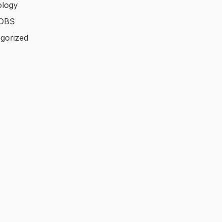
logy
OBS
gorized