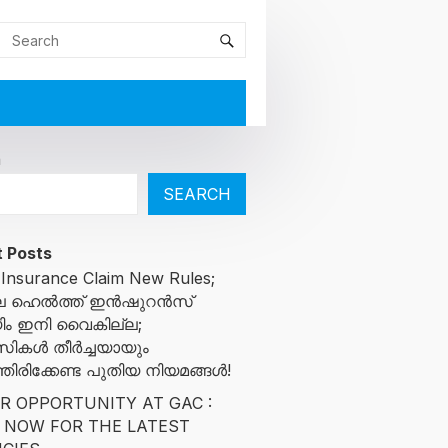
h
SEARCH
 Posts
 Insurance Claim New Rules;
ിലെ ഹെൽത്ത് ഇൻഷുറൻസ്
ിം ഇനി വൈകില്ല;
സികൾ തീർച്ചയായും
ിരിക്കേണ്ട പുതിയ നിയമങ്ങൾ!
R OPPORTUNITY AT GAC :
 NOW FOR THE LATEST