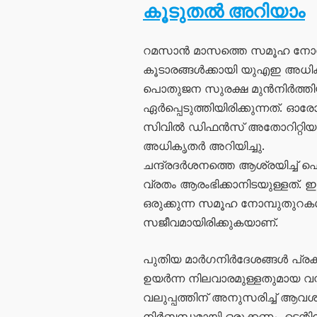
കൂടുതൽ അറിയാം
റമസാൻ മാസത്തെ സമൂഹ നോമ്പു
കൂടാരങ്ങൾക്കായി യുഎഇ അധിക
പൊതുജന സുരക്ഷ മുൻനിർത്
ഏർപ്പെടുത്തിയിരിക്കുന്നത്. ഓരോ
സിവിൽ ഡിഫൻസ് അതോറിറ്റിയു
അധികൃതർ അറിയിച്ചു.
ചന്ദ്രദർശനത്തെ ആശ്രയിച്ച് 
വ്രതം ആരംഭിക്കാനിടയുള്ളത്
ഒരുക്കുന്ന സമൂഹ നോമ്പുതുറകൾക
സജീവമായിരിക്കുകയാണ്.
പുതിയ മാർഗനിർദേശങ്ങൾ പ്രകാര
ഉയർന്ന നിലവാരമുള്ളതുമായ വസ്
വലുപ്പത്തിന് അനുസരിച്ച് 
നിർബന്ധമായി ഒരുക്കണം. ടെന്റ