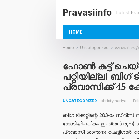
Pravasiinfo
Latest Pra
HOME
Home
Uncategorized
ഫോൺ കട്ട് ചെയ്തു
ഫോൺ കട്ട് ചെയ്
പറ്റിയില്ല! ബിഗ് ട
പ്രവാസിക്ക് 45 
christymariya
—
Fe
UNCATEGORIZED
ബിഗ് ടിക്കറ്റിന്റെ 283-ാം സീരീ
കോടിയിലധികം ഇന്ത്യൻ രൂപ) ഗ
പ്രവാസി ശാന്തനു ഷെട്ടിഗാർ. ഒ