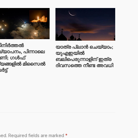
ിനിർത്തൽ
യാത്ര പ്ലാൻ ചെയ്യാം;
ഖ്യാപനം, പിന്നാലെ
യുഎഇയിൽ
ണി; ഗൾഫ്
ബലിപെരുന്നാളിന് ഇത്ര
്യങ്ങളിൽ മിസൈൽ
ദിവസത്തെ നീണ്ട അവധി
്ട്
hed.
Required fields are marked
*