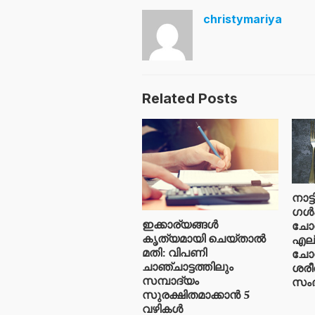
christymariya
Related Posts
നാട്
ഗൾഫ
ഇക്കാര്യങ്ങൾ
ചോറ
കൃത്യമായി ചെയ്താൽ
എല്
മതി: വിപണി
ചോറ
ചാഞ്ചാട്ടത്തിലും
ശരീ
സമ്പാദ്യം
സംഭ
സുരക്ഷിതമാക്കാൻ 5
വഴികൾ