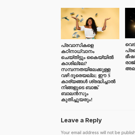
വെട
പ്രവാസികളെ
പ്ര
കഠിനാധ്വാനം
ഭീഷ
ചെയ്തിട്ടും കൈയ്യിൽ
രാജ
കാശില്ലേ?
അലർട
സമ്പന്നതയിലേക്കുള്ള
വഴി ദൂരെയല്ല; ഈ 5
കാര്യങ്ങൾ ശ്രദ്ധിച്ചാൽ
നിങ്ങളുടെ ബാങ്ക്
ബാലൻസും
കുതിച്ചുയരും!
Leave a Reply
Your email address will not be publis