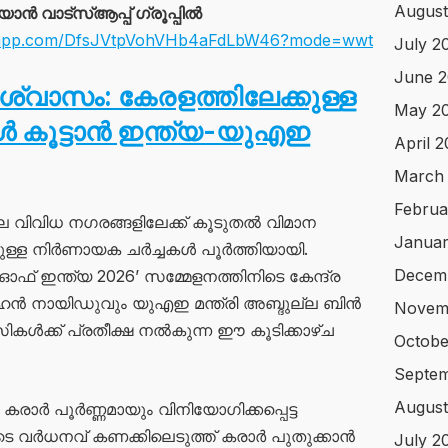
August
 വാട്സ്ആപ്പ് ഗ്രൂപ്പിൽ
atsapp.com/DfsJVtpVohVHb4aFdLbW46?mode=wwt
July 2
June 
്വാസം: കേരളത്തിലേക്കുള്ള
May 2
കൂട്ടാൻ ഇന്ത്യ-യുഎഇ
April 
March
Februa
 വിവിധ നഗരങ്ങളിലേക്ക് കൂടുതൽ വിമാന
Januar
ള്ള നിർണായക ചർച്ചകൾ പൂർത്തിയായി.
Decem
് ഇന്ത്യ 2026’ സമ്മേളനത്തിനിടെ കേന്ദ്ര
ോഹൻ നായിഡുവും യുഎഇ മന്ത്രി അബ്ദുല്ല ബിൻ
Novem
കൾക്ക് പ്രതീക്ഷ നൽകുന്ന ഈ കൂടിക്കാഴ്ച
Octobe
Septem
August
ട കരാർ പൂർണ്ണമായും വിനിയോഗിക്കപ്പെട്ട
െ വർധനവ് കണക്കിലെടുത്ത് കരാർ പുതുക്കാൻ
July 2