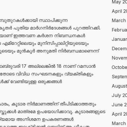
May 2
April 
തുറകൾക്കായി സ്ഥാപിക്കുന്ന
March
ൃതർ പുതിയ മാർഗനിർദേശങ്ങൾ പുറത്തിറക്കി.
Februa
തിയാണ് ഇത്തവണ കർശന നിബന്ധനകൾ
Januar
 എമിറേറ്റിലെയും മുനിസിപ്പാലിറ്റിയുടെയും
Decem
ടെയും മുൻകൂർ അനുമതി നിർബന്ധമാണെന്ന്
Novem
ഫെബ്രുവരി 17 അല്ലെങ്കിൽ 18 നാണ് റമസാൻ
Octobe
. ഇതോടെ വിവിധ സംഘടനകളും വ്യക്തികളും
Septem
്ക് വേണ്ടിയുള്ള ഒരുക്കങ്ങൾ
August
July 2
ം, കൂടാര നിർമാണത്തിന് തീപിടിക്കാത്തതും
June 2
തുക്കൾ മാത്രമേ ഉപയോഗിക്കാവൂ. കൂടാരങ്ങളുടെ
April 
ആവശ്യമായ അഗ്നിശമന ഉപകരണങ്ങൾ
March
ിനകത്തെ ഇലക്ട്രിക്കൽ വയറിങ് അംഗീകൃത