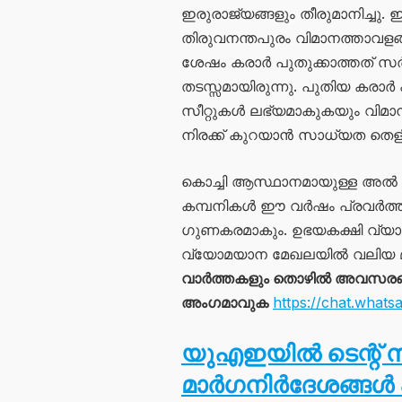
ഇരുരാജ്യങ്ങളും തീരുമാനിച്ചു.
തിരുവനന്തപുരം വിമാനത്താവളങ്
ശേഷം കരാർ പുതുക്കാത്തത് സർവ
തടസ്സമായിരുന്നു. പുതിയ കരാ
സീറ്റുകൾ ലഭ്യമാകുകയും വിമാന 
നിരക്ക് കുറയാൻ സാധ്യത തെള
കൊച്ചി ആസ്ഥാനമായുള്ള അൽ ഹ
കമ്പനികൾ ഈ വർഷം പ്രവർത്തന
ഗുണകരമാകും. ഉഭയകക്ഷി വ്യാപാര
വ്യോമയാന മേഖലയിൽ വലിയ മാറ്റ
വാർത്തകളും തൊഴിൽ അവസരങ്ങള
അംഗമാവുക
https://chat.wh
യുഎഇയിൽ ടെന്റ് സ്
മാർഗനിർദേശങ്ങൾ പു