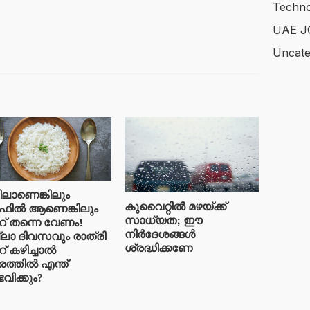
Techno
UAE J
Uncate
ടിലാണെങ്കിലും ​
കുവൈറ്റിൽ മഴയ്ക്ക്
ിൽ ആണെങ്കിലും
സാധ്യത; ഈ
് തന്നെ വേണം!
നിർദേശങ്ങൾ
ലാ ദിവസവും രാത്രി
ശ്രദ്ധിക്കണേ
് കഴിച്ചാൽ
രത്തിൽ എന്ത്
വിക്കും?