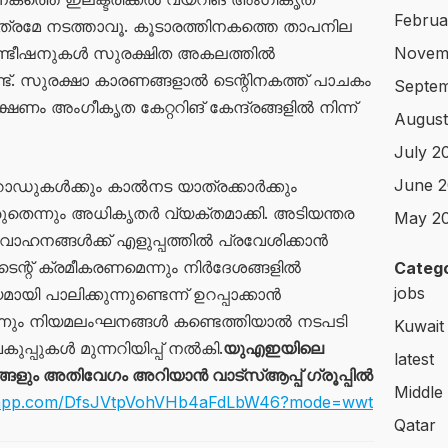
Februa
ത്രമേ നടത്താവൂ. കൂടാരത്തിനകത്തെ താപനില
ർകണ്ടീഷനുകൾ സുരക്ഷിത അകലത്തിൽ
Novem
്ട്. സുരക്ഷാ കാരണങ്ങളാൽ ടെന്റിനകത്ത് പാചകം
Septem
ഭക്ഷണം അംഗീകൃത കേറ്ററിങ് കേന്ദ്രങ്ങളിൽ നിന്ന്
August
July 2
June 2
റോഡുകൾക്കും കാൽനട യാത്രക്കാർക്കും
ുതെന്നും അധികൃതർ വ്യക്തമാക്കി. അടിയന്തര
May 2
നങ്ങൾക്ക് എളുപ്പത്തിൽ പ്രവേശിക്കാൻ
ടെന്റ് ക്രമീകരണമെന്നും നിർദേശങ്ങളിൽ
Catego
jobs
ി പാലിക്കുന്നുണ്ടെന്ന് ഉറപ്പാക്കാൻ
നും നിയമലംഘനങ്ങൾ കണ്ടെത്തിയാൽ നടപടി
Kuwait
വകുപ്പുകൾ മുന്നറിയിപ്പ് നൽകി.
യുഎഇയിലെ
latest
ും അതിവേഗം അറിയാൻ വാട്സ്ആപ്പ് ഗ്രൂപ്പിൽ
Middle
atsapp.com/DfsJVtpVohVHb4aFdLbW46?mode=wwt
Qatar