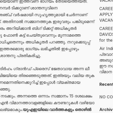
VACAN
യെയാണ് ഇത്തവണ ഭാഗ്യം തേടിയെത്തിയത്.
മ്പർ ടിക്കറ്റാണ് ശാന്തനുവിനെ
CAREE
APPLY
 അഞ്ച് വർഷമായി സുഹൃത്തുമായി ചേർന്നാണ്
VACAN
ന്നത്. അതിനാൽ സമ്മാനത്തുക ഇരുവരും പങ്കിടുമെന്ന്
രം അറിയിക്കാൻ ബിഗ് ടിക്കറ്റ് അധികൃതർ
CAREE
DAVID
ു ഫോൺ കട്ട് ചെയ്തുവെന്നും മൂന്നാമത്തെ
for the
ിച്ചതെന്നും അധികൃതർ പറഞ്ഞു. നറുക്കെടുപ്പ്
Air Ind
, ഇത്തരമൊരു ഭാഗ്യം ലഭിച്ചതിൽ ഇപ്പോഴും
പ്രവാ
ാന്തനു പ്രതികരിച്ചു.
അബുദാ
ഈ നഗര
 ദിർഹം ഗ്രാൻഡ് പ്രൈസ് ജേതാവായ അന്ന ലീ
വിമാ
യിയെ തിരഞ്ഞെടുത്തത്. ഇത്രയും വലിയ തുക
മെന്നതിനെക്കുറിച്ച് ഇപ്പോൾ വ്യക്തമായ
Recen
ഞ്ഞു.
-ന് നടക്കും. അന്നത്തെ ഒന്നാം സമ്മാനം 15 ദശലക്ഷം
NO C
ൻ വിമാനത്താവളങ്ങളിലെ കൗണ്ടറുകൾ വഴിയോ
ലഭ്യമാകും.
യുഎഇയിലെ വാർത്തകളും തൊഴിൽ
Archiv