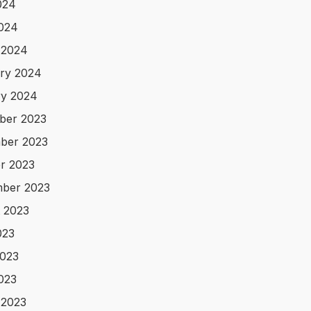
024
2024
 2024
ry 2024
y 2024
ber 2023
ber 2023
r 2023
ber 2023
 2023
023
023
2023
 2023