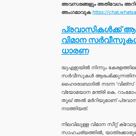
അവസരങ്ങളും അതിവേഗം അറിയാൻ
അംഗമാവുക
https://chat.wh
പ്രവാസികൾക്ക് ആശ
വിമാന സർവീസുകൾ 
ധാരണ
യുഎഇയിൽ നിന്നും കേരളത്തിലെ
സർവീസുകൾ ആരംഭിക്കുന്നതിനു
ഹൈദരാബാദിൽ നടന്ന ‘വിങ്സ് ഓഫ
വ്യോമയാന മന്ത്രി കെ. റാംമ
തൂഖ് അൽ മർറിയുമാണ് പ്രവാസി
നടത്തിയത്.
നിലവിലുള്ള വിമാന സീറ്റ് ക്വോട്
സാഹചര്യത്തിൽ, യാത്രക്കാരുട