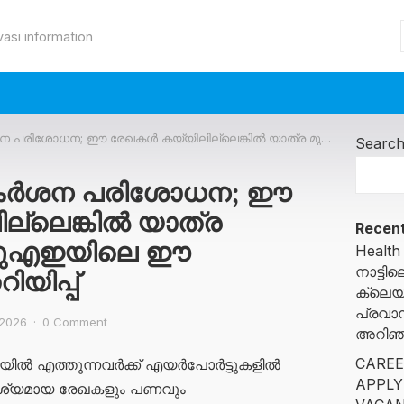
vasi information
ഖകൾ കയ്യിലില്ലെങ്കിൽ യാത്ര മുടങ്ങിയേക്കും, യുഎഇയിലെ ഈ വിസക്കാർക്ക് മുന്നറിയിപ്പ്
Searc
 കർശന പരിശോധന; ഈ
്ലെങ്കിൽ യാത്ര
Recent
ം, യുഎഇയിലെ ഈ
Health
നാട്ട
ിയിപ്പ്
ക്ലെയ
പ്രവാ
 2026
·
0 Comment
അറിഞ്ഞ
CAREE
ിൽ എത്തുന്നവർക്ക് എയർപോർട്ടുകളിൽ
APPLY
ശ്യമായ രേഖകളും പണവും