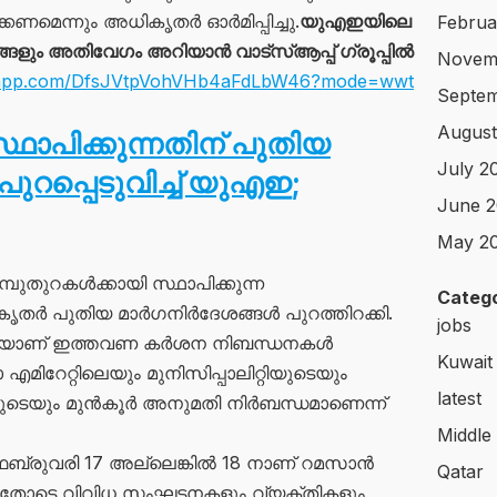
്കണമെന്നും അധികൃതർ ഓർമിപ്പിച്ചു.
യുഎഇയിലെ
Februa
ും അതിവേഗം അറിയാൻ വാട്സ്ആപ്പ് ഗ്രൂപ്പിൽ
Novem
atsapp.com/DfsJVtpVohVHb4aFdLbW46?mode=wwt
Septem
August
ഥാപിക്കുന്നതിന് പുതിയ
July 2
റപ്പെടുവിച്ച് യുഎഇ;
June 2
May 2
തുറകൾക്കായി സ്ഥാപിക്കുന്ന
Catego
ൃതർ പുതിയ മാർഗനിർദേശങ്ങൾ പുറത്തിറക്കി.
jobs
തിയാണ് ഇത്തവണ കർശന നിബന്ധനകൾ
Kuwait
 എമിറേറ്റിലെയും മുനിസിപ്പാലിറ്റിയുടെയും
latest
ടെയും മുൻകൂർ അനുമതി നിർബന്ധമാണെന്ന്
Middle
ഫെബ്രുവരി 17 അല്ലെങ്കിൽ 18 നാണ് റമസാൻ
Qatar
. ഇതോടെ വിവിധ സംഘടനകളും വ്യക്തികളും