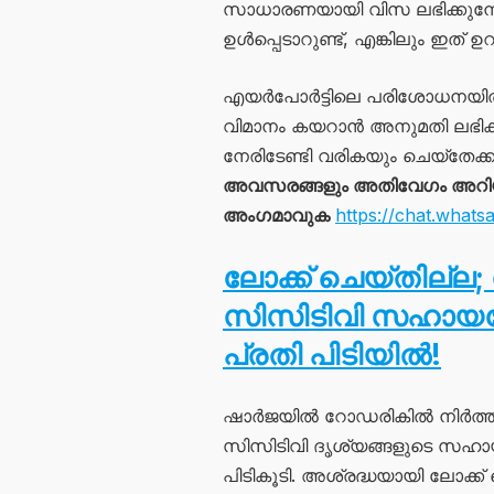
സാധാരണയായി വിസ ലഭിക്കുമ
ഉൾപ്പെടാറുണ്ട്, എങ്കിലും ഇത് 
എയർപോർട്ടിലെ പരിശോധനയിൽ 
വിമാനം കയറാൻ അനുമതി ലഭിക്ക
നേരിടേണ്ടി വരികയും ചെയ്തേക്ക
അവസരങ്ങളും അതിവേഗം അറിയാൻ
അംഗമാവുക
https://chat.wh
ലോക്ക് ചെയ്തില്ല; 
സിസിടിവി സഹായത്
പ്രതി പിടിയിൽ!
ഷാർജയിൽ റോഡരികിൽ നിർത്തിയിട
സിസിടിവി ദൃശ്യങ്ങളുടെ സഹ
പിടികൂടി. അശ്രദ്ധയായി ലോക്ക