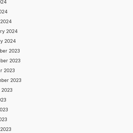
024
2024
 2024
ry 2024
y 2024
ber 2023
ber 2023
r 2023
ber 2023
 2023
023
023
2023
 2023