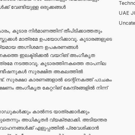
Techno
്ക് വേണ്ടിയുള്ള ഒരുക്കങ്ങൾ
UAE J
Uncate
ം, കൂടാര നിർമാണത്തിന് തീപിടിക്കാത്തതും
തുക്കൾ മാത്രമേ ഉപയോഗിക്കാവൂ. കൂടാരങ്ങളുടെ
ആവശ്യമായ അഗ്നിശമന ഉപകരണങ്ങൾ
ിനകത്തെ ഇലക്ട്രിക്കൽ വയറിങ് അംഗീകൃത
ത്രമേ നടത്താവൂ. കൂടാരത്തിനകത്തെ താപനില
ർകണ്ടീഷനുകൾ സുരക്ഷിത അകലത്തിൽ
്ട്. സുരക്ഷാ കാരണങ്ങളാൽ ടെന്റിനകത്ത് പാചകം
ഭക്ഷണം അംഗീകൃത കേറ്ററിങ് കേന്ദ്രങ്ങളിൽ നിന്ന്
റോഡുകൾക്കും കാൽനട യാത്രക്കാർക്കും
ുതെന്നും അധികൃതർ വ്യക്തമാക്കി. അടിയന്തര
നങ്ങൾക്ക് എളുപ്പത്തിൽ പ്രവേശിക്കാൻ