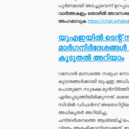
പൂർണമായി അടച്ചുവെന്ന് ഉറപ്പാക
വാർത്തകളും തൊഴിൽ അവസരങ്ങള
അംഗമാവുക
https://chat.wh
യുഎഇയിൽ ടെന്റ് സ്
മാർഗനിർദേശങ്ങൾ പു
കൂടുതൽ അറിയാം
റമസാൻ മാസത്തെ സമൂഹ നോമ്പു
കൂടാരങ്ങൾക്കായി യുഎഇ അധിക
പൊതുജന സുരക്ഷ മുൻനിർത്
ഏർപ്പെടുത്തിയിരിക്കുന്നത്. ഓരോ
സിവിൽ ഡിഫൻസ് അതോറിറ്റിയു
അധികൃതർ അറിയിച്ചു.
ചന്ദ്രദർശനത്തെ ആശ്രയിച്ച് 
വ്രതം ആരംഭിക്കാനിടയുള്ളത്