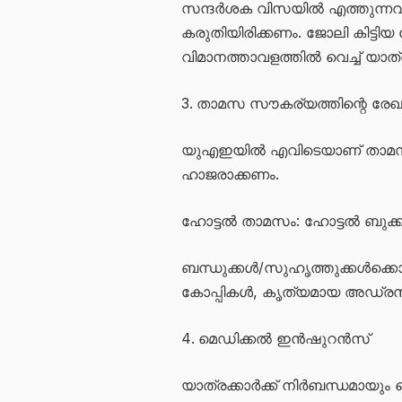
സന്ദർശക വിസയിൽ എത്തുന്നവർ മട
കരുതിയിരിക്കണം. ജോലി കിട്ടിയ ശ
വിമാനത്താവളത്തിൽ വെച്ച് യാത
താമസ സൗകര്യത്തിന്റെ ര
യുഎഇയിൽ എവിടെയാണ് താമസിക
ഹാജരാക്കണം.
ഹോട്ടൽ താമസം: ഹോട്ടൽ ബുക്ക
ബന്ധുക്കൾ/സുഹൃത്തുക്കൾക്കൊപ്
കോപ്പികൾ, കൃത്യമായ അഡ്രസ
മെഡിക്കൽ ഇൻഷുറൻസ്
യാത്രക്കാർക്ക് നിർബന്ധമായു