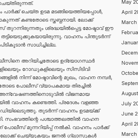
May 2
െയ്തിരുന്നത്.
പാർക്ക് ചെയ്ത ഉടമ മടങ്ങിയെത്തിയപ്പോൾ,
April 
ോകുന്നത് കണ്ടതോടെ സ്തബ്ധനായി. ലോക്ക്
March
തുറന്നിരുന്നതും ശ്രദ്ധയിൽപ്പെട്ട മോഷ്ടാവ് ഈ
Februa
ടിയെടുക്കുകയായിരുന്നു. വാഹനം പിന്തുടർന്ന്
Januar
പിടികൂടാൻ സാധിച്ചില്ല.
Decem
ലീസിനെ അറിയിച്ചതോടെ ഉദ്യോഗസ്ഥർ
Novem
കളിലെയും റോഡുകളിലെയും സിസിടിവി
Octobe
ങ്ങളിൽ നിന്ന് മോഷ്ടാവിന്റെ മുഖം, വാഹന നമ്പർ,
Septem
തോടെ പോലീസ് വ്യാപകമായ തിരച്ചിൽ
August
ണ്ട അന്വേഷണത്തിനൊടുവിൽ വിജനമായ
ിലയിൽ വാഹനം കണ്ടെത്തി. പ്രദേശം വളഞ്ഞ
July 2
ിയിലെടുത്തു. തുടർന്ന് വാഹനം ഉടമയ്ക്ക്
June 2
. സംഭവത്തിന്റെ പശ്ചാത്തലത്തിൽ വാഹന
April 
 പോലീസ് മുന്നറിയിപ്പ് നൽകി. വാഹനം പാർക്ക്
March
 ലോക്ക് ചെയ്യുകയും ജനൽ ഗ്ലാസുകൾ