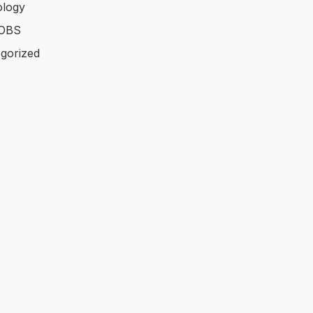
logy
OBS
gorized