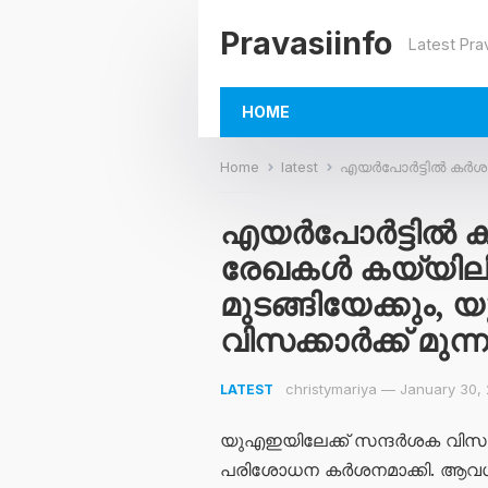
Pravasiinfo
Latest Pra
HOME
Home
latest
എയർപോർട്ടിൽ കർശന പരിശോധന; ഈ രേ
എയർപോർട്ടിൽ
രേഖകൾ കയ്യിലില
മുടങ്ങിയേക്കു
വിസക്കാർക്ക് മുന്നറ
christymariya
—
January 30,
LATEST
യുഎഇയിലേക്ക് സന്ദർശക വിസയ
പരിശോധന കർശനമാക്കി. ആവ