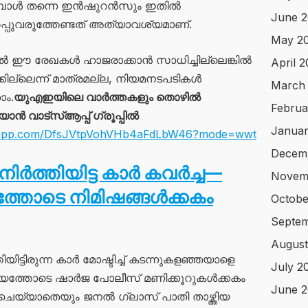
്പോൾ തന്നെ ഇൻഷുറൻസും ഇതിൽ
June 2
ഉറപ്പുവരുത്തേണ്ടത് അത്യാവശ്യമാണ്.
May 2
ഈ രേഖകൾ ഹാജരാക്കാൻ സാധിച്ചില്ലെങ്കിൽ
April 
ില്ലെന്ന് മാത്രമല്ല, നിയമനടപടികൾ
March
ാം.
യുഎഇയിലെ വാർത്തകളും തൊഴിൽ
Februa
 വാട്സ്ആപ്പ് ഗ്രൂപ്പിൽ
Januar
atsapp.com/DfsJVtpVohVHb4aFdLbW46?mode=wwt
Decem
നിർത്തിയിട്ട കാർ കവർച്ച—
Novem
തോടെ നിമിഷങ്ങൾക്കകം
Octobe
Septe
August
്ടിരുന്ന കാർ മോഷ്ടിച്ച് കടന്നുകളഞ്ഞയാളെ
July 2
ായത്തോടെ ഷാർജ പോലീസ് മണിക്കൂറുകൾക്കകം
June 
് ചെയ്യാതെയും ജനൽ ഗ്ലാസ് പാതി താഴ്ത്തിയ