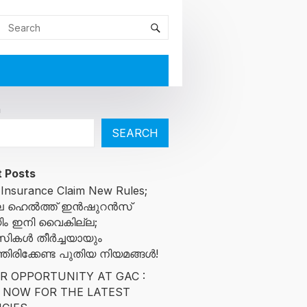
h
SEARCH
 Posts
 Insurance Claim New Rules;
ിലെ ഹെൽത്ത് ഇൻഷുറൻസ്
ിം ഇനി വൈകില്ല;
സികൾ തീർച്ചയായും
ിരിക്കേണ്ട പുതിയ നിയമങ്ങൾ!
R OPPORTUNITY AT GAC :
 NOW FOR THE LATEST