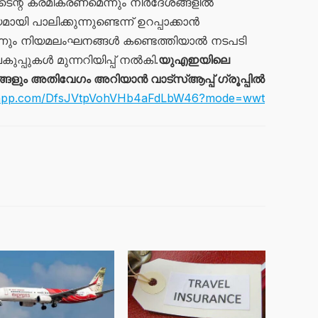
ടെന്റ് ക്രമീകരണമെന്നും നിർദേശങ്ങളിൽ
ി പാലിക്കുന്നുണ്ടെന്ന് ഉറപ്പാക്കാൻ
നും നിയമലംഘനങ്ങൾ കണ്ടെത്തിയാൽ നടപടി
വകുപ്പുകൾ മുന്നറിയിപ്പ് നൽകി.
യുഎഇയിലെ
ും അതിവേഗം അറിയാൻ വാട്സ്ആപ്പ് ഗ്രൂപ്പിൽ
atsapp.com/DfsJVtpVohVHb4aFdLbW46?mode=wwt