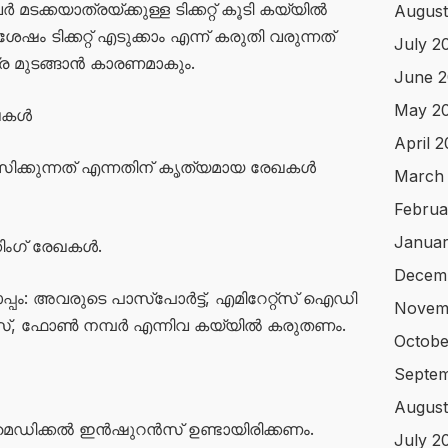
ക്കയാത്രയ്ക്കുള്ള ടിക്കറ്റ് കൂടി കയ്യിൽ
August
േഷം ടിക്കറ്റ് എടുക്കാം എന്ന് കരുതി വരുന്നത്
July 2
്ര മുടങ്ങാൻ കാരണമാകും.
June 
May 2
േഖകൾ
April 
്കുന്നത് എന്നതിന് കൃത്യമായ രേഖകൾ
March
Februa
Januar
ിംഗ് രേഖകൾ.
Decem
പം: അവരുടെ പാസ്‌പോർട്ട്, എമിറേറ്റ്‌സ് ഐഡി
Novem
്, ഫോൺ നമ്പർ എന്നിവ കയ്യിൽ കരുതണം.
Octobe
Septem
August
ം മെഡിക്കൽ ഇൻഷുറൻസ് ഉണ്ടായിരിക്കണം.
July 2