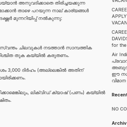
VACAN
്യാൻ അനുവദിക്കാതെ തിരിച്ചയക്കുന്ന
CAREE
ാക്കാൻ താഴെ പറയുന്ന നാല് കാര്യങ്ങൾ
APPLY
്ദ്ധർ മുന്നറിയിപ്പ് നൽകുന്നു:
VACAN
CAREE
DAVID
for the
 സ്വന്തം ചിലവുകൾ നടത്താൻ സാമ്പത്തിക
Air Ind
 നിശ്ചിത തുക കയ്യിൽ കരുതണം.
പ്രവാ
അബുദാ
ശം 3,000 ദിർഹം (അല്ലെങ്കിൽ അതിന്
ഈ നഗര
യിരിക്കണം.
വിമാ
കാമെങ്കിലും, ലിക്വിഡ് ക്യാഷ് (പണം) കയ്യിൽ
Recen
ഷിതം.
NO C
Archiv