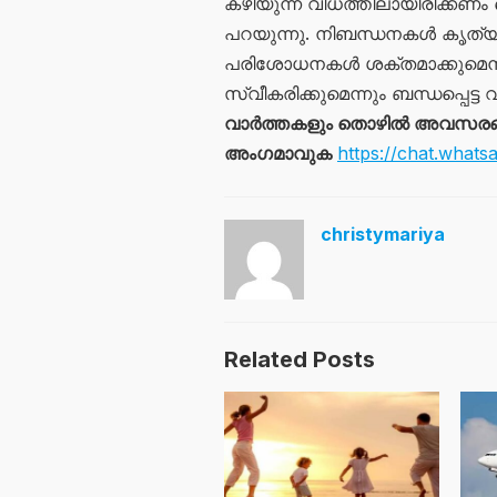
കഴിയുന്ന വിധത്തിലായിരിക്കണം 
പറയുന്നു. നിബന്ധനകൾ കൃത്യമായ
പരിശോധനകൾ ശക്തമാക്കുമെന്
സ്വീകരിക്കുമെന്നും ബന്ധപ്പെട്ട 
വാർത്തകളും തൊഴിൽ അവസരങ്ങള
അംഗമാവുക
https://chat.wh
christymariya
Related Posts