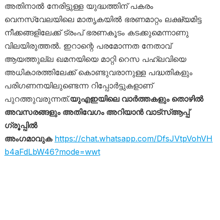
അതിനാൽ നേരിട്ടുള്ള യുദ്ധത്തിന് പകരം
വെനസ്വേലയിലെ മാതൃകയിൽ ഭരണമാറ്റം ലക്ഷ്യമിട്ട
നീക്കങ്ങളിലേക്ക് ട്രംപ് ഭരണകൂടം കടക്കുമെന്നാണു
വിലയിരുത്തൽ. ഇറാന്റെ പരമോന്നത നേതാവ്
ആയത്തുല്ല ഖമനയിയെ മാറ്റി റെസ പഹ്‌ലവിയെ
അധികാരത്തിലേക്ക് കൊണ്ടുവരാനുള്ള പദ്ധതികളും
പരിഗണനയിലുണ്ടെന്ന റിപ്പോർട്ടുകളാണ്
പുറത്തുവരുന്നത്.
യുഎഇയിലെ വാർത്തകളും തൊഴിൽ
അവസരങ്ങളും അതിവേഗം അറിയാൻ വാട്സ്ആപ്പ്
ഗ്രൂപ്പിൽ
അംഗമാവുക
https://chat.whatsapp.com/DfsJVtpVohVH
b4aFdLbW46?mode=wwt