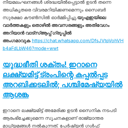
നിയമലംഘനങ്ങൾ ശ്രദ്ധയിൽപ്പെട്ടാൽ ഉടൻ തന്നെ
അധികൃതരെ വിവരമറിയിക്കണമെന്നും സൈബർ
സുരക്ഷാ കൗൺസിൽ ഓർമ്മിപ്പിച്ചു.
യുഎഇയിലെ
വാർത്തകളും തൊഴിൽ അവസരങ്ങളും അതിവേഗം
അറിയാൻ വാട്സ്ആപ്പ് ഗ്രൂപ്പിൽ
അംഗമാവുക
https://chat.whatsapp.com/DfsJVtpVohVH
b4aFdLbW46?mode=wwt
യുദ്ധഭീതി ശക്തം! ഇറാനെ
ലക്ഷ്യമിട്ട് ട്രംപിന്റെ കപ്പൽപ്പട
അറബിക്കടലിൽ; പശ്ചിമേഷ്യയിൽ
ആശങ്ക
ഇറാനെ ലക്ഷ്യമിട്ട് അമേരിക്ക ഉടൻ സൈനിക നടപടി
ആരംഭിച്ചേക്കുമെന്ന സൂചനകളാണ് രാജ്യാന്തര
മാധ്യമങ്ങൾ നൽകുന്നത്. പേര്‍ഷ്യൻ ഗൾഫ്