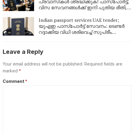
പോകരുത്
പ്രവാസികൾ ശ്രദ്ധിക്കുക! പാസ്‌പോർട്ട്,
വിസ സേവനങ്ങൾക്ക് ഇനി പുതിയ രീതി,
ഇക്കാര്യങ്ങൾ അറിഞ്ഞിരിക്കണം
Indian passport services UAE tender;
യുഎഇ പാസ്‌പോർട്ട് സേവനം: ടെണ്ടർ
റദ്ദാക്കിയ വിധി ശരിവെച്ച് സുപ്രീം
കോടതി; പ്രവാസികൾക്ക് സേവനം
മുടങ്ങില്ല
Leave a Reply
Your email address will not be published.
Required fields are
marked
*
Comment
*