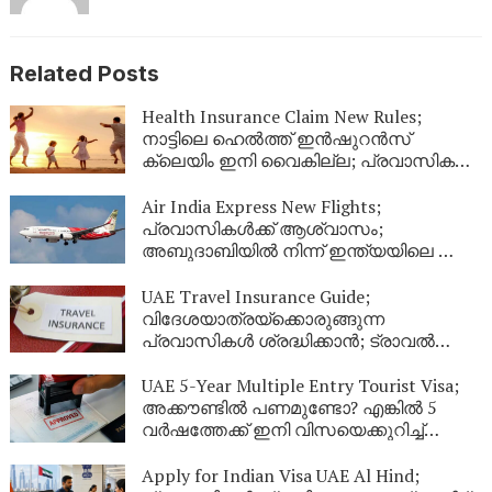
Related Posts
Health Insurance Claim New Rules;
നാട്ടിലെ ഹെൽത്ത് ഇൻഷുറൻസ്
ക്ലെയിം ഇനി വൈകില്ല; പ്രവാസികൾ
തീർച്ചയായും അറിഞ്ഞിരിക്കേണ്ട പുതിയ
നിയമങ്ങൾ!
Air India Express New Flights;
പ്രവാസികൾക്ക് ആശ്വാസം;
അബുദാബിയിൽ നിന്ന് ഇന്ത്യയിലെ ഈ
നഗരങ്ങളിലേക്ക് കൂടി പുതിയ വിമാന
സർവീസുകൾ
UAE Travel Insurance Guide;
വിദേശയാത്രയ്ക്കൊരുങ്ങുന്ന
പ്രവാസികൾ ശ്രദ്ധിക്കാൻ; ട്രാവൽ
ഇൻഷുറൻസ് എടുക്കുമ്പോൾ ഈ
കാര്യങ്ങൾ ഉറപ്പുവരുത്തുക
UAE 5-Year Multiple Entry Tourist Visa;
അക്കൗണ്ടിൽ പണമുണ്ടോ? എങ്കിൽ 5
വർഷത്തേക്ക് ഇനി വിസയെക്കുറിച്ച്
പേടിക്കണ്ട! യുഎഇ നൽകുന്ന ഈ
കിടിലൻ ഓഫർ പ്രവാസികൾ അറിയാതെ
Apply for Indian Visa UAE Al Hind;