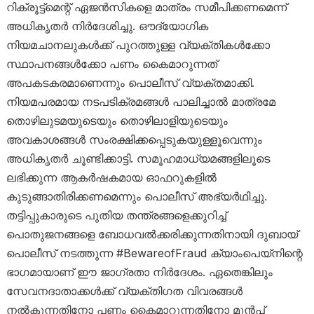
റിക്രൂട്ട്‌മെന്റ് ഏജൻസികളെ മാത്രം സമീപിക്കണമെന്ന്
അധികൃതർ നിർദേശിച്ചു. ഔദ്യോഗിക
നിയമചാനലുകൾക്ക് പുറത്തുള്ള വ്യക്തികൾക്കോ
സ്ഥാപനങ്ങൾക്കോ പണം കൈമാറുന്നത്
അപകടകരമാണെന്നും പൊലീസ് വ്യക്തമാക്കി.
നിയമപരമായ നടപടിക്രമങ്ങൾ പാലിച്ചാൽ മാത്രമേ
തൊഴിലുടമയുടെയും തൊഴിലാളിയുടെയും
അവകാശങ്ങൾ സംരക്ഷിക്കപ്പെടുകയുള്ളൂവെന്നും
അധികൃതർ ചൂണ്ടിക്കാട്ടി. സമൂഹമാധ്യമങ്ങളിലൂടെ
ലഭിക്കുന്ന ആകർഷകമായ ഓഫറുകളിൽ
കുടുങ്ങാതിരിക്കണമെന്നും പൊലീസ് അഭ്യർഥിച്ചു.
തട്ടിപ്പുകാരുടെ പുതിയ തന്ത്രങ്ങളെക്കുറിച്ച്
പൊതുജനങ്ങളെ ബോധവൽക്കരിക്കുന്നതിനായി ദുബായ്
പൊലീസ് നടത്തുന്ന #BewareofFraud ക്യാംപെയ്നിന്റെ
ഭാഗമായാണ് ഈ ജാഗ്രതാ നിർദേശം. ഏതെങ്കിലും
സേവനദാതാക്കൾക്ക് വ്യക്തിഗത വിവരങ്ങൾ
നൽകുന്നതിനോ പണം കൈമാറുന്നതിനോ മുൻപ്