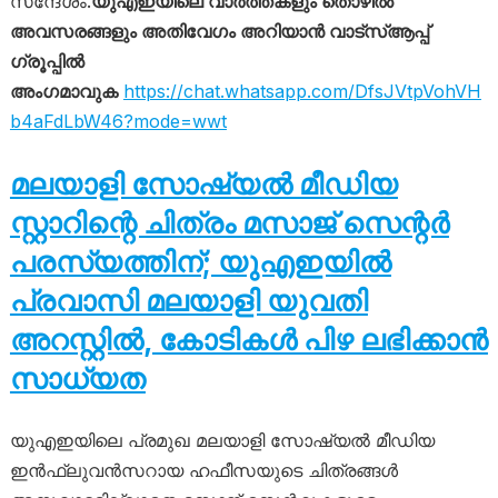
സന്ദേശം.
യുഎഇയിലെ വാർത്തകളും തൊഴിൽ
അവസരങ്ങളും അതിവേഗം അറിയാൻ വാട്സ്ആപ്പ്
ഗ്രൂപ്പിൽ
അംഗമാവുക
https://chat.whatsapp.com/DfsJVtpVohVH
b4aFdLbW46?mode=wwt
മലയാളി സോഷ്യൽ മീഡിയ
സ്റ്റാറിന്റെ ചിത്രം മസാജ് സെന്റർ
പരസ്യത്തിന്; യുഎഇയിൽ
പ്രവാസി മലയാളി യുവതി
അറസ്റ്റിൽ, കോടികൾ പിഴ ലഭിക്കാൻ
സാധ്യത
യുഎഇയിലെ പ്രമുഖ മലയാളി സോഷ്യൽ മീഡിയ
ഇൻഫ്ലുവൻസറായ ഹഫീസയുടെ ചിത്രങ്ങൾ