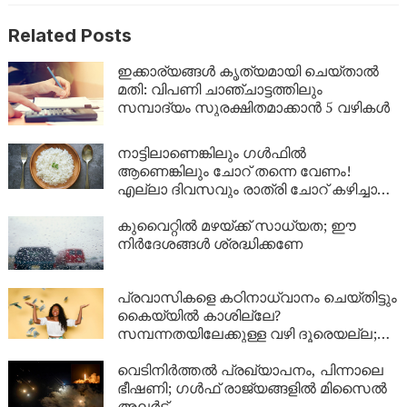
Related Posts
ഇക്കാര്യങ്ങൾ കൃത്യമായി ചെയ്താൽ
മതി: വിപണി ചാഞ്ചാട്ടത്തിലും
സമ്പാദ്യം സുരക്ഷിതമാക്കാൻ 5 വഴികൾ
നാട്ടിലാണെങ്കിലും ​ഗൾഫിൽ
ആണെങ്കിലും ചോറ് തന്നെ വേണം!
എല്ലാ ദിവസവും രാത്രി ചോറ് കഴിച്ചാൽ
ശരീരത്തിൽ എന്ത് സംഭവിക്കും?
കുവൈറ്റിൽ മഴയ്ക്ക് സാധ്യത; ഈ
നിർദേശങ്ങൾ ശ്രദ്ധിക്കണേ
പ്രവാസികളെ കഠിനാധ്വാനം ചെയ്തിട്ടും
കൈയ്യിൽ കാശില്ലേ?
സമ്പന്നതയിലേക്കുള്ള വഴി ദൂരെയല്ല;
ഈ 5 കാര്യങ്ങൾ ശ്രദ്ധിച്ചാൽ നിങ്ങളുടെ
ബാങ്ക് ബാലൻസും കുതിച്ചുയരും!
വെടിനിർത്തൽ പ്രഖ്യാപനം, പിന്നാലെ
ഭീഷണി; ഗൾഫ് രാജ്യങ്ങളിൽ മിസൈൽ
അലർട്ട്