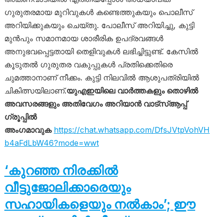
ഗുരുതരമായ മുറിവുകൾ കണ്ടെത്തുകയും പൊലീസ്
അറിയിക്കുകയും ചെയ്തു. പോലീസ് അറിയിച്ചു, കുട്ടി
മുൻപും സമാനമായ ശാരീരിക ഉപദ്രവങ്ങൾ
അനുഭവപ്പെട്ടതായി തെളിവുകൾ ലഭിച്ചിട്ടുണ്ട്. കേസിൽ
കൂടുതൽ ഗുരുതര വകുപ്പുകൾ പ്രതിക്കെതിരെ
ചുമത്താനാണ് നീക്കം. കുട്ടി നിലവിൽ ആശുപത്രിയിൽ
ചികിത്സയിലാണ്.
യുഎഇയിലെ വാർത്തകളും തൊഴിൽ
അവസരങ്ങളും അതിവേഗം അറിയാൻ വാട്സ്ആപ്പ്
ഗ്രൂപ്പിൽ
അംഗമാവുക
https://chat.whatsapp.com/DfsJVtpVohVH
b4aFdLbW46?mode=wwt
‘കുറഞ്ഞ നിരക്കിൽ
വീട്ടുജോലിക്കാരെയും
സഹായികളെയും നൽകാം’; ഈ