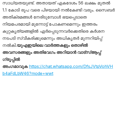
സാധ്യതയുണ്ട്. അതായത് ഏകദേശം 56 ലക്ഷം മുതൽ
1.1 കോടി രൂപ വരെ പിഴയായി നൽകേണ്ടി വരും. സൈബർ
അതിക്രമങ്ങൾ നേരിടുമ്പോൾ ഭയപ്പെടാതെ
നിയമപരമായി മുന്നോട്ട് പോകണമെന്നും ഇത്തരം
കുറ്റകൃത്യങ്ങളിൽ ഏർപ്പെടുന്നവർക്കെതിരെ കർശന
നടപടി സ്വീകരിക്കുമെന്നും അധികൃതർ മുന്നറിയിപ്പ്
നൽകി.
യുഎഇയിലെ വാർത്തകളും തൊഴിൽ
അവസരങ്ങളും അതിവേഗം അറിയാൻ വാട്സ്ആപ്പ്
ഗ്രൂപ്പിൽ
അംഗമാവുക
https://chat.whatsapp.com/DfsJVtpVohVH
b4aFdLbW46?mode=wwt