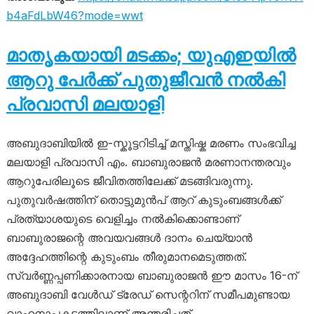
b4aFdLbW46?mode=wwt
മാതൃകയായി മടക്കം; യുഎഇയിൽ
ആറു പേർക്ക് പുതുജീവൻ നൽകി
പ്രവാസി മലയാളി
അബുദാബിയിൽ ഇ-സ്കൂട്ടറിടിച്ച് മസ്തിഷ്ക മരണം സംഭവിച്ച
മലയാളി പ്രവാസി എം. ബാബുരാജൻ മരണാനന്തരവും
ആറുപേരിലൂടെ ജീവിതത്തിലേക്ക് മടങ്ങിവരുന്നു.
പുതുവർഷത്തിന് തൊട്ടുമുൻപ് ആറ് കുടുംബങ്ങൾക്ക്
പ്രത്യാശയുടെ വെളിച്ചം നൽകിക്കൊണ്ടാണ്
ബാബുരാജന്റെ അവയവങ്ങൾ ദാനം ചെയ്യാൻ
അദ്ദേഹത്തിന്റെ കുടുംബം തീരുമാനമെടുത്തത്.
സ്വർണ്ണപ്പണിക്കാരനായ ബാബുരാജൻ ഈ മാസം 16-ന്
അബുദാബി വേൾഡ് ട്രേഡ് സെന്ററിന് സമീപമുണ്ടായ
വാഹനാപകടത്തിലാണ് അന്തരിച്ചത്.