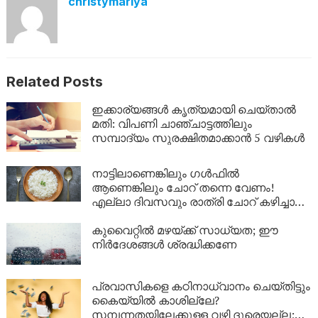
christymariya
Related Posts
ഇക്കാര്യങ്ങൾ കൃത്യമായി ചെയ്താൽ
മതി: വിപണി ചാഞ്ചാട്ടത്തിലും
സമ്പാദ്യം സുരക്ഷിതമാക്കാൻ 5 വഴികൾ
നാട്ടിലാണെങ്കിലും ​ഗൾഫിൽ
ആണെങ്കിലും ചോറ് തന്നെ വേണം!
എല്ലാ ദിവസവും രാത്രി ചോറ് കഴിച്ചാൽ
ശരീരത്തിൽ എന്ത് സംഭവിക്കും?
കുവൈറ്റിൽ മഴയ്ക്ക് സാധ്യത; ഈ
നിർദേശങ്ങൾ ശ്രദ്ധിക്കണേ
പ്രവാസികളെ കഠിനാധ്വാനം ചെയ്തിട്ടും
കൈയ്യിൽ കാശില്ലേ?
സമ്പന്നതയിലേക്കുള്ള വഴി ദൂരെയല്ല;