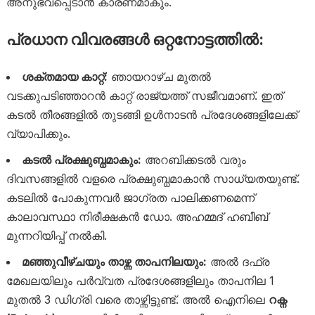
അനുഭവപ്പെടാൻ കാരണമാകും.
പ്രധാന വിവരങ്ങൾ ഒറ്റനോട്ടത്തിൽ:
ശക്തമായ കാറ്റ്:
ഞായറാഴ്ച മുതൽ
വടക്കുപടിഞ്ഞാറൻ കാറ്റ് രാജ്യത്ത് സജീവമാണ്. ഇത്
കടൽ തീരങ്ങളിൽ തുടങ്ങി ഉൾനാടൻ പ്രദേശങ്ങളിലേക്ക്
വ്യാപിക്കും.
കടൽ പ്രക്ഷുബ്ധമാകും:
അറബിക്കടൽ വരും
ദിവസങ്ങളിൽ വളരെ പ്രക്ഷുബ്ധമാകാൻ സാധ്യതയുണ്ട്.
കടലിൽ പോകുന്നവർ ജാഗ്രത പാലിക്കണമെന്ന്
കാലാവസ്ഥാ നിരീക്ഷകൻ ഡോ. അഹമ്മദ് ഹബീബ്
മുന്നറിയിപ്പ് നൽകി.
മഞ്ഞുവീഴ്ചയും താഴ്ന്ന താപനിലയും:
അൽ ദഫ്ര
മേഖലയിലും പർവ്വത പ്രദേശങ്ങളിലും താപനില 1
മുതൽ 3 ഡിഗ്രി വരെ താഴ്ന്നിട്ടുണ്ട്. അൽ ഐനിലെ
റക്ന