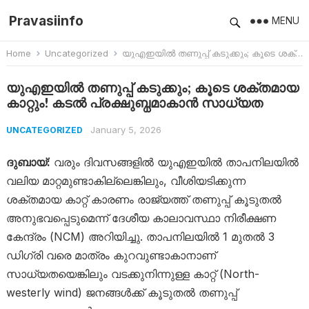
Pravasiinfo
MENU
Home
Uncategorized
യുഎഇയിൽ തണുപ്പ് കടുക്കും; കൂടെ ശക്തമായ കാറ്റും! കടൽ പ്രക്ഷുബ്ധമാകാൻ സാധ്യത
യുഎഇയിൽ തണുപ്പ് കടുക്കും; കൂടെ ശക്തമായ
കാറ്റും! കടൽ പ്രക്ഷുബ്ധമാകാൻ സാധ്യത
January 5, 2026
UNCATEGORIZED
ദുബായ്:
വരും ദിവസങ്ങളിൽ യുഎഇയിൽ താപനിലയിൽ
വലിയ മാറ്റമുണ്ടാകില്ലെങ്കിലും, വീശിയടിക്കുന്ന
ശക്തമായ കാറ്റ് കാരണം രാജ്യത്ത് തണുപ്പ് കൂടുതൽ
അനുഭവപ്പെടുമെന്ന് ദേശീയ കാലാവസ്ഥാ നിരീക്ഷണ
കേന്ദ്രം (NCM) അറിയിച്ചു. താപനിലയിൽ 1 മുതൽ 3
ഡിഗ്രി വരെ മാത്രം കുറവുണ്ടാകാനാണ്
സാധ്യതയെങ്കിലും വടക്കുനിന്നുള്ള കാറ്റ് (North-
westerly wind) ജനങ്ങൾക്ക് കൂടുതൽ തണുപ്പ്