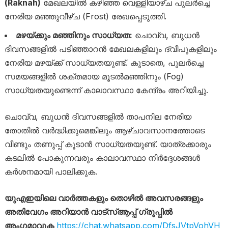
(Raknah)
മേഖലയിൽ കഴിഞ്ഞ വെള്ളിയാഴ്ച പുലർച്ചെ
നേരിയ മഞ്ഞുവീഴ്ച (Frost) രേഖപ്പെടുത്തി.
മഴയ്ക്കും മഞ്ഞിനും സാധ്യത:
ചൊവ്വ, ബുധൻ
ദിവസങ്ങളിൽ പടിഞ്ഞാറൻ മേഖലകളിലും ദ്വീപുകളിലും
നേരിയ മഴയ്ക്ക് സാധ്യതയുണ്ട്. കൂടാതെ, പുലർച്ചെ
സമയങ്ങളിൽ ശക്തമായ മൂടൽമഞ്ഞിനും (Fog)
സാധ്യതയുണ്ടെന്ന് കാലാവസ്ഥാ കേന്ദ്രം അറിയിച്ചു.
ചൊവ്വ, ബുധൻ ദിവസങ്ങളിൽ താപനില നേരിയ
തോതിൽ വർദ്ധിക്കുമെങ്കിലും ആഴ്ചാവസാനത്തോടെ
വീണ്ടും തണുപ്പ് കൂടാൻ സാധ്യതയുണ്ട്. യാത്രക്കാരും
കടലിൽ പോകുന്നവരും കാലാവസ്ഥാ നിർദ്ദേശങ്ങൾ
കർശനമായി പാലിക്കുക.
യുഎഇയിലെ വാർത്തകളും തൊഴിൽ അവസരങ്ങളും
അതിവേഗം അറിയാൻ വാട്സ്ആപ്പ് ഗ്രൂപ്പിൽ
അംഗമാവുക
https://chat.whatsapp.com/DfsJVtpVohVH