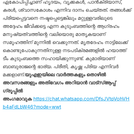
ഏകോപിപ്പിച്ചാണ് ഹൃദയം, വൃക്കകൾ, പാൻക്രിയാസ്,
കരൾ, ശ്വാസകോശം എന്നിവ ദാനം ചെയ്തത്. തങ്ങൾക്ക്
പ്രിയപ്പെട്ടവനെ നഷ്ടപ്പെട്ടെങ്കിലും മറ്റുള്ളവരിലൂടെ
അദ്ദേഹം ജീവിക്കട്ടെ എന്ന കുടുംബത്തിന്റെ ആഗ്രഹം
മനുഷ്യത്വത്തിന്റെ വലിയൊരു മാതൃകയാണ്
സമൂഹത്തിന് മുന്നിൽ വെക്കുന്നത്. മൃതദേഹം നാട്ടിലേക്ക്
കൊണ്ടുപോകുന്നതിനുള്ള നടപടിക്രമങ്ങളിൽ ഹയാത്ത്
ടീം കുടുംബത്തെ സഹായിക്കുന്നുണ്ട്. കുമാരിയാണ്
ബാബുരാജന്റെ ഭാര്യ. പ്രീതി, കൃഷ്ണ പ്രിയ എന്നിവർ
മക്കളാണ്.
യുഎഇയിലെ വാർത്തകളും തൊഴിൽ
അവസരങ്ങളും അതിവേഗം അറിയാൻ വാട്സ്ആപ്പ്
ഗ്രൂപ്പിൽ
അംഗമാവുക
https://chat.whatsapp.com/DfsJVtpVohVH
b4aFdLbW46?mode=wwt