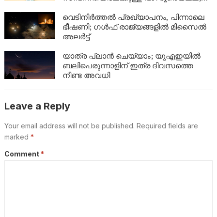
ഈ 5 കാര്യങ്ങൾ ശ്രദ്ധിച്ചാൽ നിങ്ങളുടെ
ബാങ്ക് ബാലൻസും കുതിച്ചുയരും!
വെടിനിർത്തൽ പ്രഖ്യാപനം, പിന്നാലെ
ഭീഷണി; ഗൾഫ് രാജ്യങ്ങളിൽ മിസൈൽ
അലർട്ട്
യാത്ര പ്ലാൻ ചെയ്യാം; യുഎഇയിൽ
ബലിപെരുന്നാളിന് ഇത്ര ദിവസത്തെ
നീണ്ട അവധി
Leave a Reply
Your email address will not be published.
Required fields are
marked
*
Comment
*