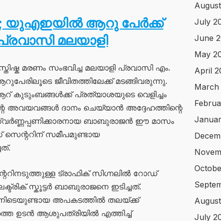
August
ം; യുഎഇയിൽ ആറു പേർക്ക്
July 2
പ്രവാസി മലയാളി
June 
May 2
മസ്തിഷ്ക മരണം സംഭവിച്ച മലയാളി പ്രവാസി എം.
April 
േരിലൂടെ ജീവിതത്തിലേക്ക് മടങ്ങിവരുന്നു.
March
റ് കുടുംബങ്ങൾക്ക് പ്രത്യാശയുടെ വെളിച്ചം
Februa
െ അവയവങ്ങൾ ദാനം ചെയ്യാൻ അദ്ദേഹത്തിന്റെ
Januar
 സ്വർണ്ണപ്പണിക്കാരനായ ബാബുരാജൻ ഈ മാസം
 സെന്ററിന് സമീപമുണ്ടായ
Decem
ത്.
Novem
Octobe
റിനടുത്തുള്ള ട്രാഫിക് സിഗ്നലിൽ റോഡ്
Septem
ക്ട്രിക് സ്കൂട്ടർ ബാബുരാജനെ ഇടിച്ചത്.
നിടെയുണ്ടായ അപകടത്തിൽ തലയ്ക്ക്
August
ഹത്തെ ഉടൻ ആശുപത്രിയിൽ എത്തിച്ച്
July 2