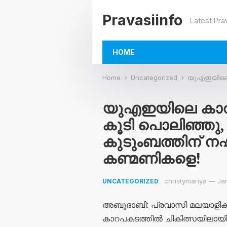
Pravasiinfo
Latest Pra
HOME
Home
Uncategorized
യുഎഇയിലെ കാറപകടം; 
യുഎഇയിലെ കാറപ
കൂടി പൊലിഞ്ഞു,
കുടുംബത്തിന് നഷ
കണ്മണികളെ!
christymariya
—
Ja
UNCATEGORIZED
അബുദാബി: പ്രവാസി മലയാളികളെ
കാറപകടത്തിൽ ചികിത്സയിലായിരുന