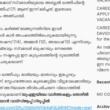
VACAN
്കോട് സ്വദേശിയുമായ അബ്ദുൽ ലത്തീഫിന്റെ
CAREE
് (7) ആണ് ഇന്ന് മരിച്ചത്. ഇതോടെ
APPLY
ണം അഞ്ചായി.
VACAN
CAREE
 കഴിഞ്ഞ് മടങ്ങുന്നതിനിടെ ഇവർ
DAVID
രോൾ കാർ അപകടത്തിൽപെടുകയായിരുന്നു.
for the
അഷസ് (14), അമ്മാർ (12), അയാഷ് (5) എന്നിവരും
Air Ind
 ചമ്രവട്ടം സ്വദേശി ബുഷറയും നേരത്തെ
പ്രവാ
ും നഷ്ടപ്പെട്ട ഈ കുടുംബത്തിന്റെ ദുഃഖത്തിൽ
അബുദാ
ുചേരുകയാണ്.
ഈ നഗര
വിമാ
 ലത്തീഫും ഭാര്യയും മാതാവും ഇപ്പോഴും
്നേഹത്തോടെ കൂടെക്കൂട്ടിയ വീട്ടുവേലക്കാരിയും
Recen
രിഞ്ഞത് അറിയാതെ തീവ്രപരിചരണ വിഭാഗത്തിൽ
ാവുകയാണ്.
യുഎഇയിലെ വാർത്തകളും തൊഴിൽ
NO C
 വാട്സ്ആപ്പ് ഗ്രൂപ്പിൽ
Archiv
atsapp.com/DfsJVtpVohVHb4aFdLbW46?mode=wwt