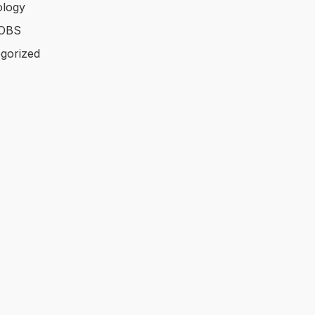
logy
OBS
gorized