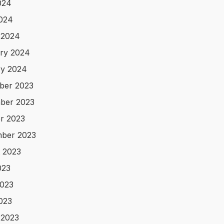
024
2024
 2024
ry 2024
y 2024
ber 2023
ber 2023
r 2023
ber 2023
 2023
023
023
2023
 2023