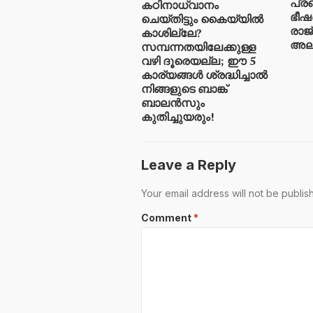
പ്ര
കഠിനാധ്വാനം
ഭീഷ
ചെയ്തിട്ടും കൈയ്യിൽ
രാജ
കാശില്ലേ?
അലർട
സമ്പന്നതയിലേക്കുള്ള
വഴി ദൂരെയല്ല; ഈ 5
കാര്യങ്ങൾ ശ്രദ്ധിച്ചാൽ
നിങ്ങളുടെ ബാങ്ക്
ബാലൻസും
കുതിച്ചുയരും!
Leave a Reply
Your email address will not be publis
Comment
*