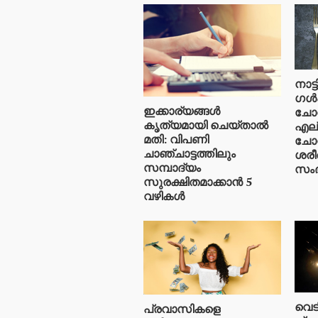
നാട്
ഗൾഫ
ഇക്കാര്യങ്ങൾ
ചോറ
കൃത്യമായി ചെയ്താൽ
എല്
മതി: വിപണി
ചോറ
ചാഞ്ചാട്ടത്തിലും
ശരീ
സമ്പാദ്യം
സംഭ
സുരക്ഷിതമാക്കാൻ 5
വഴികൾ
വെട
പ്രവാസികളെ