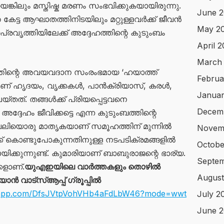
യെങ്കിലും മസ്തിഷ്ക മരണം സംഭവിക്കുകയായിരുന്നു.
June 2
 കേട്ട ആഘാതത്തിനിടയിലും മറ്റുള്ളവർക്ക് ജീവൻ
May 2
വൃത്തിയിലേക്ക് അദ്ദേഹത്തിന്റെ കുടുംബം
April 
March
ിന്റെ അവയവദാന സംരംഭമായ ‘ഹയാത്ത്
Februa
ചാണ് ഹൃദയം, വൃക്കകൾ, പാൻക്രിയാസ്, കരൾ,
Januar
ത്. തങ്ങൾക്ക് പ്രിയപ്പെട്ടവനെ
Decem
ടെ അദ്ദേഹം ജീവിക്കട്ടെ എന്ന കുടുംബത്തിന്റെ
വലിയൊരു മാതൃകയാണ് സമൂഹത്തിന് മുന്നിൽ
Novem
േക്ക് കൊണ്ടുപോകുന്നതിനുള്ള നടപടിക്രമങ്ങളിൽ
Octobe
ക്കുന്നുണ്ട്. കുമാരിയാണ് ബാബുരാജന്റെ ഭാര്യ.
Septe
്കളാണ്.
യുഎഇയിലെ വാർത്തകളും തൊഴിൽ
August
 വാട്സ്ആപ്പ് ഗ്രൂപ്പിൽ
atsapp.com/DfsJVtpVohVHb4aFdLbW46?mode=wwt
July 2
June 