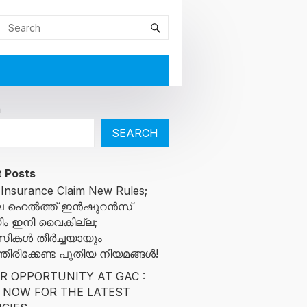
h
SEARCH
 Posts
 Insurance Claim New Rules;
ിലെ ഹെൽത്ത് ഇൻഷുറൻസ്
ിം ഇനി വൈകില്ല;
സികൾ തീർച്ചയായും
ിരിക്കേണ്ട പുതിയ നിയമങ്ങൾ!
R OPPORTUNITY AT GAC :
 NOW FOR THE LATEST