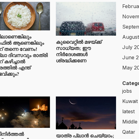
Februa
Novem
Septem
ടിലാണെങ്കിലും ​
August
കുവൈറ്റിൽ മഴയ്ക്ക്
ിൽ ആണെങ്കിലും
July 2
സാധ്യത; ഈ
് തന്നെ വേണം!
നിർദേശങ്ങൾ
ലാ ദിവസവും രാത്രി
June 2
ശ്രദ്ധിക്കണേ
് കഴിച്ചാൽ
രത്തിൽ എന്ത്
May 2
വിക്കും?
Catego
jobs
Kuwait
latest
Middle
Qatar
ിനിർത്തൽ
യാത്ര പ്ലാൻ ചെയ്യാം;