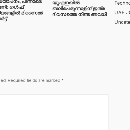
ഖ്യാപനം, പിന്നാലെ
യുഎഇയിൽ
Techno
ണി; ഗൾഫ്
ബലിപെരുന്നാളിന് ഇത്ര
UAE J
്യങ്ങളിൽ മിസൈൽ
ദിവസത്തെ നീണ്ട അവധി
്ട്
Uncate
hed.
Required fields are marked
*