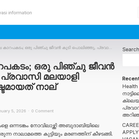
vasi information
ഒരു പിഞ്ചു ജീവൻ കൂടി പൊലിഞ്ഞു, പ്രവാസി മലയാളി കുടുംബത്തിന് നഷ്ടമായത് നാല് കണ്മണികളെ!
Searc
കടം; ഒരു പിഞ്ചു ജീവൻ
 പ്രവാസി മലയാളി
Recent
്ടമായത് നാല്
Health
നാട്ട
ക്ലെയ
പ്രവാ
nuary 5, 2026
·
0 Comment
അറിഞ്ഞ
CAREE
 ഒന്നടങ്കം നോവിലാഴ്ത്തി അബുദാബിയിലെ
APPLY
്ന നാലാമത്തെ കുട്ടിയും മരണത്തിന് കീഴടങ്ങി.