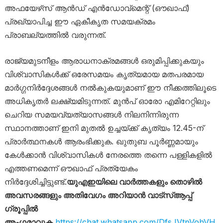
അഫയേഴ്‌സ് ആൻഡ് എൻഡോവ്‌മെന്റ് (ഔഖാഫ്)
പ്രഖ്യാപിച്ച ഈ ഏകീകൃത സമയക്രമം
പ്രാബല്യത്തിൽ വരുന്നത്.
രാജ്യമുടനീളം ആരാധനാക്രമങ്ങൾ ഒരുമിപ്പിക്കുകയും
വിശ്വാസികൾക്ക് ഒരേസമയം കൃത്യമായ മതപരമായ
മാർഗ്ഗനിർദ്ദേശങ്ങൾ നൽകുകയുമാണ് ഈ നീക്കത്തിലൂടെ
അധികൃതർ ലക്ഷ്യമിടുന്നത്. മുൻപ് ഓരോ എമിറേറ്റിലും
ചെറിയ സമയവ്യത്യാസങ്ങൾ നിലനിന്നിരുന്ന
സ്ഥാനത്താണ് ഇനി മുതൽ ഉച്ചയ്ക്ക് കൃത്യം 12.45-ന്
പ്രാർത്ഥനകൾ ആരംഭിക്കുക. ഖുതുബ പൂർണ്ണമായും
കേൾക്കാൻ വിശ്വാസികൾ നേരത്തെ തന്നെ പള്ളികളിൽ
എത്തണമെന്ന് ഔഖാഫ് പ്രത്യേകം
നിർദ്ദേശിച്ചിട്ടുണ്ട്.
യുഎഇയിലെ വാർത്തകളും തൊഴിൽ
അവസരങ്ങളും അതിവേഗം അറിയാൻ വാട്സ്ആപ്പ്
ഗ്രൂപ്പിൽ
അംഗമാവുക
https://chat.whatsapp.com/DfsJVtpVohVH