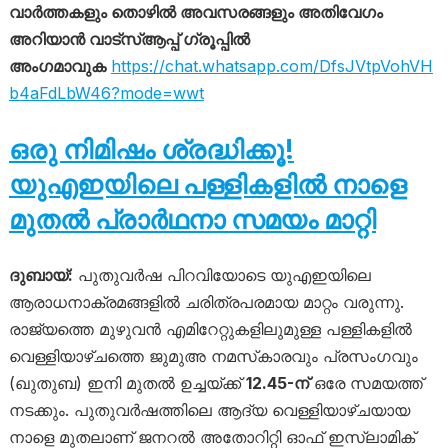
വാർത്തകളും തൊഴിൽ അവസരങ്ങളും അതിവേഗം
അറിയാൻ വാട്സ്ആപ്പ് ഗ്രൂപ്പിൽ
അംഗമാവുക
https://chat.whatsapp.com/DfsJVtpVohVH
b4aFdLbW46?mode=wwt
ഒരു നിമിഷം ശ്രദ്ധിക്കൂ!
യുഎഇയിലെ പള്ളികളിൽ നാളെ
മുതൽ പ്രാർഥനാ സമയം മാറ്റി
ദുബായ്:
പുതുവർഷ പിറവിയോടെ യുഎഇയിലെ
ആരാധനാക്രമങ്ങളിൽ ചരിത്രപരമായ മാറ്റം വരുന്നു.
രാജ്യത്തെ മുഴുവൻ എമിറേറ്റുകളിലുമുള്ള പള്ളികളിൽ
വെള്ളിയാഴ്ചത്തെ ജുമുഅ നമസ്‌കാരവും പ്രസംഗവും
(ഖുതുബ) ഇനി മുതൽ ഉച്ചയ്ക്ക്
12.45-ന്
ഒരേ സമയത്ത്
നടക്കും. പുതുവർഷത്തിലെ ആദ്യ വെള്ളിയാഴ്ചയായ
നാളെ മുതലാണ് ജനറൽ അതോറിറ്റി ഓഫ് ഇസ്‌ലാമിക്