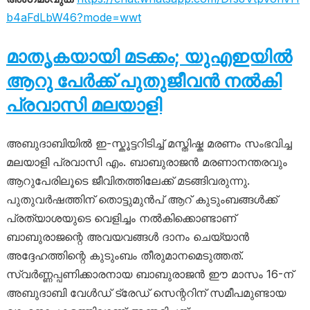
b4aFdLbW46?mode=wwt
മാതൃകയായി മടക്കം; യുഎഇയിൽ
ആറു പേർക്ക് പുതുജീവൻ നൽകി
പ്രവാസി മലയാളി
അബുദാബിയിൽ ഇ-സ്കൂട്ടറിടിച്ച് മസ്തിഷ്ക മരണം സംഭവിച്ച
മലയാളി പ്രവാസി എം. ബാബുരാജൻ മരണാനന്തരവും
ആറുപേരിലൂടെ ജീവിതത്തിലേക്ക് മടങ്ങിവരുന്നു.
പുതുവർഷത്തിന് തൊട്ടുമുൻപ് ആറ് കുടുംബങ്ങൾക്ക്
പ്രത്യാശയുടെ വെളിച്ചം നൽകിക്കൊണ്ടാണ്
ബാബുരാജന്റെ അവയവങ്ങൾ ദാനം ചെയ്യാൻ
അദ്ദേഹത്തിന്റെ കുടുംബം തീരുമാനമെടുത്തത്.
സ്വർണ്ണപ്പണിക്കാരനായ ബാബുരാജൻ ഈ മാസം 16-ന്
അബുദാബി വേൾഡ് ട്രേഡ് സെന്ററിന് സമീപമുണ്ടായ