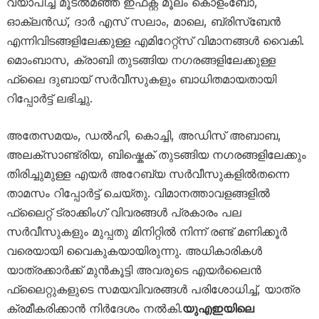
വ്യാപിച്ച മൂടൽമഞ്ഞ് ഇഫക്റ്റ് മൂലം കൊളംബോ,
ഓക്‌ലൻഡ്, ദാർ എസ് സലാം, മാലെ, ബ്രിസ്‌ബേൻ
എന്നിവിടങ്ങളിലേക്കുള്ള എമിറേറ്റ്സ് വിമാനങ്ങൾ വൈകി.
മൊംബാസ, ക്രാബി തുടങ്ങിയ നഗരങ്ങളിലേക്കുള്ള
ഫ്ലൈ ദുബായ് സർവീസുകളും ബാധിതമായതായി
റിപ്പോർട്ട് ലഭിച്ചു.
അതേസമയം, ഡൽഹി, കൊച്ചി, അഡിസ് അബാബ,
അലക്സാണ്ട്രിയ, ബിഷ്കെക് തുടങ്ങിയ നഗരങ്ങളിലേക്കും
തിരിച്ചുമുള്ള എയർ അറേബ്യ സർവീസുകളിൽതന്നെ
താമസം റിപ്പോർട്ട് ചെയ്തു. വിമാനത്താവളങ്ങളിൽ
ഫ്ലൈറ്റ് ട്രാക്കിംഗ് വിവരങ്ങൾ പ്രകാരം പല
സർവീസുകളും മുപ്പതു മിനിറ്റിൽ നിന്ന് രണ്ട് മണിക്കൂർ
വരെയായി വൈകുകയായിരുന്നു. അധികാരികൾ
യാത്രക്കാർക്ക് മുൻകൂട്ടി അവരുടെ എയർലൈൻ
ഫ്ലൈറ്റുകളുടെ സമയവിവരങ്ങൾ പരിശോധിച്ച്, യാത്ര
ക്രമീകരിക്കാൻ നിർദേശം നൽകി.
യുഎഇയിലെ