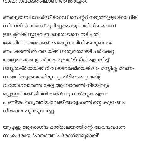
വാഹനാപകടത്തിലാണ് അന്തരിച്ചത്.
അബുദാബി വേൾഡ് ട്രേഡ് സെന്ററിനടുത്തുള്ള ട്രാഫിക്
സിഗ്നലിൽ റോഡ് മുറിച്ചുകടക്കുന്നതിനിടെയാണ്
ഇലക്ട്രിക് സ്കൂട്ടർ ബാബുരാജനെ ഇടിച്ചത്.
ജോലിസ്ഥലത്തേക്ക് പോകുന്നതിനിടെയുണ്ടായ
അപകടത്തിൽ തലയ്ക്ക് ഗുരുതരമായി പരിക്കേറ്റ
അദ്ദേഹത്തെ ഉടൻ ആശുപത്രിയിൽ എത്തിച്ച്
ശസ്ത്രക്രിയയ്ക്ക് വിധേയനാക്കിയെങ്കിലും മസ്തിഷ്ക മരണം
സംഭവിക്കുകയായിരുന്നു. പ്രിയപ്പെട്ടവന്റെ
വിയോഗവാർത്ത കേട്ട ആഘാതത്തിനിടയിലും
മറ്റുള്ളവർക്ക് ജീവൻ പകർന്നു നൽകുക എന്ന
പുണ്യപ്രവൃത്തിയിലേക്ക് അദ്ദേഹത്തിന്റെ കുടുംബം
ധീരമായ ചുവടുവെച്ചു.
യുഎഇ ആരോഗ്യ മന്ത്രാലയത്തിന്റെ അവയവദാന
സംരംഭമായ ‘ഹയാത്ത് പ്രോഗ്രാമുമായി’