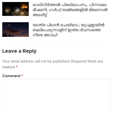
ബാങ്ക് ബാലൻസും കുതിച്ചുയരും!
വെടിനിർത്തൽ പ്രഖ്യാപനം, പിന്നാലെ
ഭീഷണി; ഗൾഫ് രാജ്യങ്ങളിൽ മിസൈൽ
അലർട്ട്
യാത്ര പ്ലാൻ ചെയ്യാം; യുഎഇയിൽ
ബലിപെരുന്നാളിന് ഇത്ര ദിവസത്തെ
നീണ്ട അവധി
Leave a Reply
Your email address will not be published.
Required fields are
marked
*
Comment
*