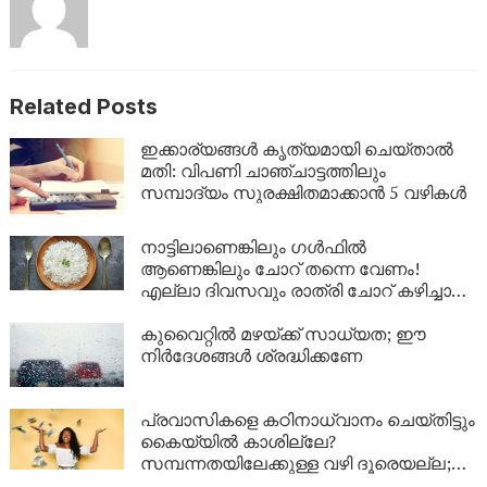
Related Posts
ഇക്കാര്യങ്ങൾ കൃത്യമായി ചെയ്താൽ
മതി: വിപണി ചാഞ്ചാട്ടത്തിലും
സമ്പാദ്യം സുരക്ഷിതമാക്കാൻ 5 വഴികൾ
നാട്ടിലാണെങ്കിലും ​ഗൾഫിൽ
ആണെങ്കിലും ചോറ് തന്നെ വേണം!
എല്ലാ ദിവസവും രാത്രി ചോറ് കഴിച്ചാൽ
ശരീരത്തിൽ എന്ത് സംഭവിക്കും?
കുവൈറ്റിൽ മഴയ്ക്ക് സാധ്യത; ഈ
നിർദേശങ്ങൾ ശ്രദ്ധിക്കണേ
പ്രവാസികളെ കഠിനാധ്വാനം ചെയ്തിട്ടും
കൈയ്യിൽ കാശില്ലേ?
സമ്പന്നതയിലേക്കുള്ള വഴി ദൂരെയല്ല;
ഈ 5 കാര്യങ്ങൾ ശ്രദ്ധിച്ചാൽ നിങ്ങളുടെ