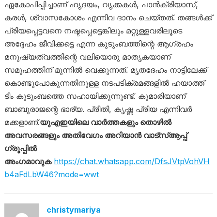
ഏകോപിപ്പിച്ചാണ് ഹൃദയം, വൃക്കകൾ, പാൻക്രിയാസ്,
കരൾ, ശ്വാസകോശം എന്നിവ ദാനം ചെയ്തത്. തങ്ങൾക്ക്
പ്രിയപ്പെട്ടവനെ നഷ്ടപ്പെട്ടെങ്കിലും മറ്റുള്ളവരിലൂടെ
അദ്ദേഹം ജീവിക്കട്ടെ എന്ന കുടുംബത്തിന്റെ ആഗ്രഹം
മനുഷ്യത്വത്തിന്റെ വലിയൊരു മാതൃകയാണ്
സമൂഹത്തിന് മുന്നിൽ വെക്കുന്നത്. മൃതദേഹം നാട്ടിലേക്ക്
കൊണ്ടുപോകുന്നതിനുള്ള നടപടിക്രമങ്ങളിൽ ഹയാത്ത്
ടീം കുടുംബത്തെ സഹായിക്കുന്നുണ്ട്. കുമാരിയാണ്
ബാബുരാജന്റെ ഭാര്യ. പ്രീതി, കൃഷ്ണ പ്രിയ എന്നിവർ
മക്കളാണ്.
യുഎഇയിലെ വാർത്തകളും തൊഴിൽ
അവസരങ്ങളും അതിവേഗം അറിയാൻ വാട്സ്ആപ്പ്
ഗ്രൂപ്പിൽ
അംഗമാവുക
https://chat.whatsapp.com/DfsJVtpVohVH
b4aFdLbW46?mode=wwt
christymariya