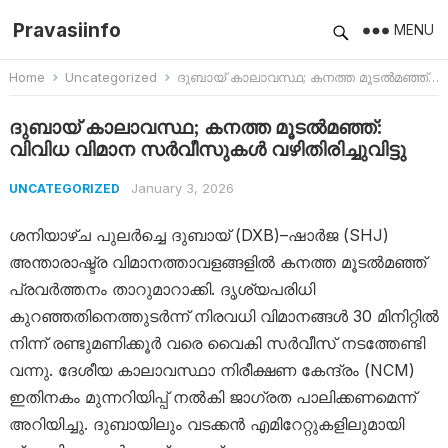
Pravasiinfo
MENU
Home
Uncategorized
ദുബായ് കാലാവസ്ഥ; കനത്ത മൂടൽമഞ്ഞ്: വിവിധ വിമാന സർവീസുകൾ വഴിതിരിച്ചുവിട്ടു
ദുബായ് കാലാവസ്ഥ; കനത്ത മൂടൽമഞ്ഞ്:
വിവിധ വിമാന സർവീസുകൾ വഴിതിരിച്ചുവിട്ടു
January 3, 2026
UNCATEGORIZED
ശനിയാഴ്ച പുലർച്ചെ ദുബായ് (DXB)–ഷാർജ (SHJ)
അന്താരാഷ്ട്ര വിമാനത്താവളങ്ങളിൽ കനത്ത മൂടൽമഞ്ഞ്
പ്രവർത്തനം താറുമാറാക്കി. ദൃശ്യപരിധി
കുറഞ്ഞതിനെത്തുടർന്ന് നിരവധി വിമാനങ്ങൾ 30 മിനിറ്റിൽ
നിന്ന് രണ്ടുമണിക്കൂർ വരെ വൈകി സർവീസ് നടത്തേണ്ടി
വന്നു. ദേശീയ കാലാവസ്ഥാ നിരീക്ഷണ കേന്ദ്രം (NCM)
ഇതിനകം മുന്നറിയിപ്പ് നൽകി ജാഗ്രത പാലിക്കണമെന്ന്
അറിയിച്ചു. ദുബായിലും വടക്കൻ എമിറേറ്റുകളിലുമായി