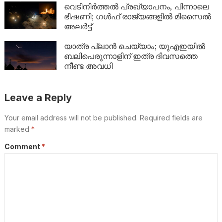
ബാങ്ക് ബാലൻസും കുതിച്ചുയരും!
വെടിനിർത്തൽ പ്രഖ്യാപനം, പിന്നാലെ
ഭീഷണി; ഗൾഫ് രാജ്യങ്ങളിൽ മിസൈൽ
അലർട്ട്
യാത്ര പ്ലാൻ ചെയ്യാം; യുഎഇയിൽ
ബലിപെരുന്നാളിന് ഇത്ര ദിവസത്തെ
നീണ്ട അവധി
Leave a Reply
Your email address will not be published.
Required fields are
marked
*
Comment
*