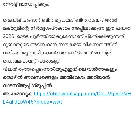
നേരിട്ട് ബന്ധിപ്പിക്കും.
ഷെയ്ഖ് ഹംദാൻ ബിൻ മുഹമ്മദ് ബിൻ റാഷിദ് അൽ
മക്തൂമിന്റെ നിർദ്ദേശപ്രകാരം നടപ്പിലാക്കുന്ന ഈ പദ്ധതി
2026-ഓടെ പൂർത്തിയാകുമെന്നാണ് പ്രതീക്ഷിക്കുന്നത്.
ദുബായുടെ അടിസ്ഥാന സൗകര്യ വികസനത്തിൽ
വലിയൊരു നാഴികക്കല്ലായാണ് ട്രേഡ് സെന്റർ
ഡെവലപ്‌മെന്റ് പ്രോജക്റ്റ്
വിലയിരുത്തപ്പെടുന്നത്.
യുഎഇയിലെ വാർത്തകളും
തൊഴിൽ അവസരങ്ങളും അതിവേഗം അറിയാൻ
വാട്സ്ആപ്പ് ഗ്രൂപ്പിൽ
അംഗമാവുക
https://chat.whatsapp.com/DfsJVtpVohVH
b4aFdLbW46?mode=wwt