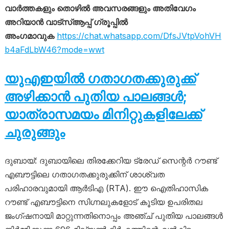
വാർത്തകളും തൊഴിൽ അവസരങ്ങളും അതിവേഗം
അറിയാൻ വാട്സ്ആപ്പ് ഗ്രൂപ്പിൽ
അംഗമാവുക
https://chat.whatsapp.com/DfsJVtpVohVH
b4aFdLbW46?mode=wwt
യുഎഇയിൽ ഗതാഗതക്കുരുക്ക്
അഴിക്കാൻ പുതിയ പാലങ്ങൾ;
യാത്രാസമയം മിനിറ്റുകളിലേക്ക്
ചുരുങ്ങും
ദുബായ്: ദുബായിലെ തിരക്കേറിയ ട്രേഡ് സെന്റർ റൗണ്ട്
എബൗട്ടിലെ ഗതാഗതക്കുരുക്കിന് ശാശ്വത
പരിഹാരവുമായി ആർടിഎ (RTA). ഈ ഐതിഹാസിക
റൗണ്ട് എബൗട്ടിനെ സിഗ്നലുകളോട് കൂടിയ ഉപരിതല
ജംഗ്ഷനായി മാറ്റുന്നതിനൊപ്പം അഞ്ച് പുതിയ പാലങ്ങൾ