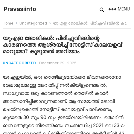
Pravasiinfo
MENU
Home
Uncategorized
യുഎഇ ജോലികൾ: പിരിച്ചുവിടലിന്റെ കാരണത്തെ ആശ്രയിച്ച് നോട്ടീസ് കാലയളവ് മാറുമോ? കൂടുതൽ അറിയാം
യുഎഇ ജോലികൾ: പിരിച്ചുവിടലിന്റെ
കാരണത്തെ ആശ്രയിച്ച് നോട്ടീസ് കാലയളവ്
മാറുമോ? കൂടുതൽ അറിയാം
December 29, 2025
UNCATEGORIZED
യുഎഇയിൽ, ഒരു തൊഴിലുടമയ്‌ക്കോ ജീവനക്കാരനോ
രേഖാമൂലമുള്ള അറിയിപ്പ് നൽകിയിട്ടുണ്ടെങ്കിൽ,
സാധുവായ ഒരു കാരണത്താൽ തൊഴിൽ കരാർ
അവസാനിപ്പിക്കാവുന്നതാണ്. ആ സമയത്ത് ജോലി
ചെയ്തുകൊണ്ട് നോട്ടീസ് കാലയളവ് പാലിക്കണം,
കൂടാതെ 30 നും 90 നും ഇടയിലായിരിക്കണം. തൊഴിൽ
ബന്ധങ്ങളുടെ നിയന്ത്രണം സംബന്ധിച്ച 2021 ലെ 33-ാം
നമ്പർ ഫെഡറൽ ഡിക്രി-നിയമത്തിലെ ആർട്ടിക്കിൾ 43