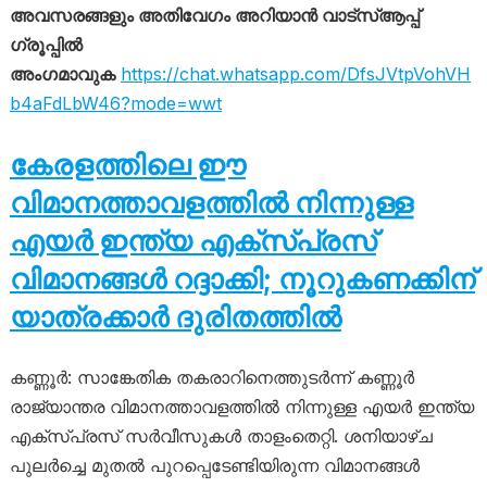
അവസരങ്ങളും അതിവേഗം അറിയാൻ വാട്സ്ആപ്പ്
ഗ്രൂപ്പിൽ
അംഗമാവുക
https://chat.whatsapp.com/DfsJVtpVohVH
b4aFdLbW46?mode=wwt
കേരളത്തിലെ ഈ
വിമാനത്താവളത്തിൽ നിന്നുള്ള
എയർ ഇന്ത്യ എക്സ്പ്രസ്
വിമാനങ്ങൾ റദ്ദാക്കി; നൂറുകണക്കിന്
യാത്രക്കാർ ദുരിതത്തിൽ
കണ്ണൂർ: സാങ്കേതിക തകരാറിനെത്തുടർന്ന് കണ്ണൂർ
രാജ്യാന്തര വിമാനത്താവളത്തിൽ നിന്നുള്ള എയർ ഇന്ത്യ
എക്സ്പ്രസ് സർവീസുകൾ താളംതെറ്റി. ശനിയാഴ്ച
പുലർച്ചെ മുതൽ പുറപ്പെടേണ്ടിയിരുന്ന വിമാനങ്ങൾ