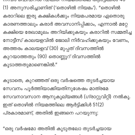
(1) അനുസരിച്ചാണിത് (‘തൊഴിൽ നിയമം’). “തൊഴിൽ
കരാറിലെ ഇരു കക്ഷികൾക്കും നിയമപരമായ ഏതൊരു
കാരണത്താലും കരാർ അവസാനിപ്പിക്കാം, എന്നാൽ മറ്റേ
കക്ഷിയെ രേഖാമൂലം അറിയിക്കുകയും കരാറിൽ സമ്മതിച്ച
നോട്ടീസ് കാലയളവിൽ ജോലി നിർവഹിക്കുകയും വേണം,
അത്തരം കാലയളവ് (30) മുപ്പത് ദിവസത്തിൽ
കുറയാത്തതും (90) തൊണ്ണൂറ് ദിവസത്തിൽ
കൂടാത്തതുമാണെങ്കിൽ.”
കൂടാതെ, കുറഞ്ഞത് ഒരു വർഷത്തെ തുടർച്ചയായ
സേവനം പൂർത്തിയാക്കിയതിനുശേഷം മാത്രമേ
സേവനാവസാന ആനുകൂല്യങ്ങൾ (ഗ്രാറ്റുവിറ്റി) നൽകൂ.
ഇത് തൊഴിൽ നിയമത്തിലെ ആർട്ടിക്കിൾ 51(2)
പ്രകാരമാണ്, അതിൽ ഇങ്ങനെ പറയുന്നു:
“ഒരു വർഷമോ അതിൽ കൂടുതലോ തുടർച്ചയായ