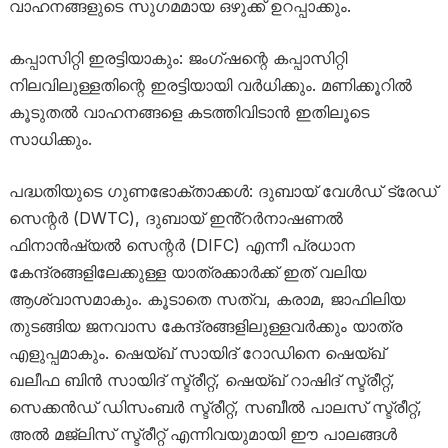
വാഹനങ്ങളുടെ സുഗമമായ ഒഴുക്ക് ഉറപ്പാക്കും.
കപ്പാസിറ്റി ഇരട്ടിയാകും: ജംഗ്ഷന്റെ കപ്പാസിറ്റി
നിലവിലുള്ളതിന്റെ ഇരട്ടിയായി വർധിക്കും. മണിക്കൂറിൽ
കൂടുതൽ വാഹനങ്ങളെ കടത്തിവിടാൻ ഇതിലൂടെ
സാധിക്കും.
പദ്ധതിയുടെ ഗുണഭോക്താക്കൾ: ദുബായ് വേൾഡ് ട്രേഡ്
സെന്റർ (DWTC), ദുബായ് ഇൻ്റർനാഷണൽ
ഫിനാൻഷ്യൽ സെന്റർ (DIFC) എന്നീ പ്രധാന
കേന്ദ്രങ്ങളിലേക്കുള്ള യാത്രക്കാർക്ക് ഇത് വലിയ
ആശ്വാസമാകും. കൂടാതെ സത്വ, കരാമ, ജാഫിലിയ
തുടങ്ങിയ ജനവാസ കേന്ദ്രങ്ങളിലുള്ളവർക്കും യാത്ര
എളുപ്പമാകും. ഷെയ്ഖ് സായിദ് റോഡിനെ ഷെയ്ഖ്
ഖലീഫ ബിൻ സായിദ് സ്ട്രീറ്റ്, ഷെയ്ഖ് റാഷിദ് സ്ട്രീറ്റ്,
സെക്കൻഡ് ഡിസംബർ സ്ട്രീറ്റ്, സബീൽ പാലസ് സ്ട്രീറ്റ്,
അൽ മജ്‌ലിസ് സ്ട്രീറ്റ് എന്നിവയുമായി ഈ പാലങ്ങൾ