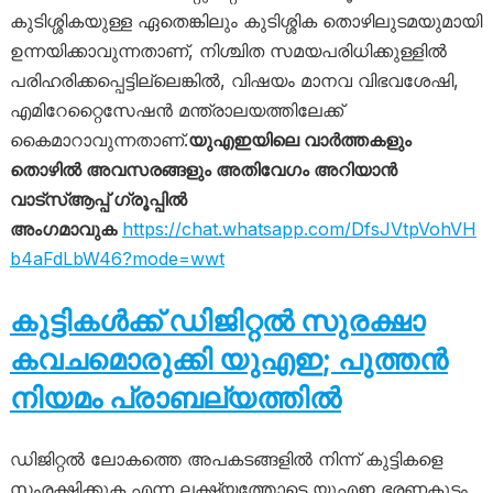
കുടിശ്ശികയുള്ള ഏതെങ്കിലും കുടിശ്ശിക തൊഴിലുടമയുമായി
ഉന്നയിക്കാവുന്നതാണ്, നിശ്ചിത സമയപരിധിക്കുള്ളിൽ
പരിഹരിക്കപ്പെട്ടില്ലെങ്കിൽ, വിഷയം മാനവ വിഭവശേഷി,
എമിറേറ്റൈസേഷൻ മന്ത്രാലയത്തിലേക്ക്
കൈമാറാവുന്നതാണ്.
യുഎഇയിലെ വാർത്തകളും
തൊഴിൽ അവസരങ്ങളും അതിവേഗം അറിയാൻ
വാട്സ്ആപ്പ് ഗ്രൂപ്പിൽ
അംഗമാവുക
https://chat.whatsapp.com/DfsJVtpVohVH
b4aFdLbW46?mode=wwt
കുട്ടികൾക്ക് ഡിജിറ്റൽ സുരക്ഷാ
കവചമൊരുക്കി യുഎഇ; പുത്തൻ
നിയമം പ്രാബല്യത്തിൽ
ഡിജിറ്റൽ ലോകത്തെ അപകടങ്ങളിൽ നിന്ന് കുട്ടികളെ
സംരക്ഷിക്കുക എന്ന ലക്ഷ്യത്തോടെ യുഎഇ ഭരണകൂടം