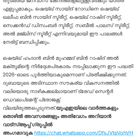
തുടങ്ങിയ ജനവാസ കേന്ദ്രങ്ങളിലുള്ളവർക്കും യാത്ര
എളുപ്പമാകും. ഷെയ്ഖ് സായിദ് റോഡിനെ ഷെയ്ഖ്
ഖലീഫ ബിൻ സായിദ് സ്ട്രീറ്റ്, ഷെയ്ഖ് റാഷിദ് സ്ട്രീറ്റ്,
സെക്കൻഡ് ഡിസംബർ സ്ട്രീറ്റ്, സബീൽ പാലസ് സ്ട്രീറ്റ്,
അൽ മജ്‌ലിസ് സ്ട്രീറ്റ് എന്നിവയുമായി ഈ പാലങ്ങൾ
നേരിട്ട് ബന്ധിപ്പിക്കും.
ഷെയ്ഖ് ഹംദാൻ ബിൻ മുഹമ്മദ് ബിൻ റാഷിദ് അൽ
മക്തൂമിന്റെ നിർദ്ദേശപ്രകാരം നടപ്പിലാക്കുന്ന ഈ പദ്ധതി
2026-ഓടെ പൂർത്തിയാകുമെന്നാണ് പ്രതീക്ഷിക്കുന്നത്.
ദുബായുടെ അടിസ്ഥാന സൗകര്യ വികസനത്തിൽ
വലിയൊരു നാഴികക്കല്ലായാണ് ട്രേഡ് സെന്റർ
ഡെവലപ്‌മെന്റ് പ്രോജക്റ്റ്
വിലയിരുത്തപ്പെടുന്നത്.
യുഎഇയിലെ വാർത്തകളും
തൊഴിൽ അവസരങ്ങളും അതിവേഗം അറിയാൻ
വാട്സ്ആപ്പ് ഗ്രൂപ്പിൽ
അംഗമാവുക
https://chat.whatsapp.com/DfsJVtpVohVH