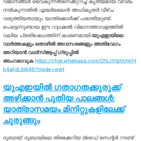
വിമാനങ്ങൾ വൈകുന്നതിനെക്കുറിച്ച് കൃത്യമായ വിവരം
നൽകുന്നതിൽ എയർലൈൻ അധികൃതർ വീഴ്ച
വരുത്തിയതായും യാത്രക്കാർക്ക് പരാതിയുണ്ട്.
പെട്ടെന്നുണ്ടായ ഈ റദ്ദാക്കൽ വിമാനത്താവളത്തിൽ
വലിയ പ്രതിഷേധത്തിന് കാരണമായി.
യുഎഇയിലെ
വാർത്തകളും തൊഴിൽ അവസരങ്ങളും അതിവേഗം
അറിയാൻ വാട്സ്ആപ്പ് ഗ്രൂപ്പിൽ
അംഗമാവുക
https://chat.whatsapp.com/DfsJVtpVohVH
b4aFdLbW46?mode=wwt
യുഎഇയിൽ ഗതാഗതക്കുരുക്ക്
അഴിക്കാൻ പുതിയ പാലങ്ങൾ;
യാത്രാസമയം മിനിറ്റുകളിലേക്ക്
ചുരുങ്ങും
ദുബായ്: ദുബായിലെ തിരക്കേറിയ ട്രേഡ് സെന്റർ റൗണ്ട്