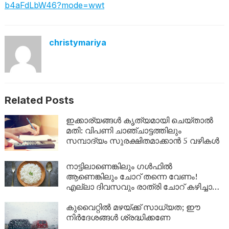
b4aFdLbW46?mode=wwt
christymariya
Related Posts
ഇക്കാര്യങ്ങൾ കൃത്യമായി ചെയ്താൽ
മതി: വിപണി ചാഞ്ചാട്ടത്തിലും
സമ്പാദ്യം സുരക്ഷിതമാക്കാൻ 5 വഴികൾ
നാട്ടിലാണെങ്കിലും ​ഗൾഫിൽ
ആണെങ്കിലും ചോറ് തന്നെ വേണം!
എല്ലാ ദിവസവും രാത്രി ചോറ് കഴിച്ചാൽ
ശരീരത്തിൽ എന്ത് സംഭവിക്കും?
കുവൈറ്റിൽ മഴയ്ക്ക് സാധ്യത; ഈ
നിർദേശങ്ങൾ ശ്രദ്ധിക്കണേ