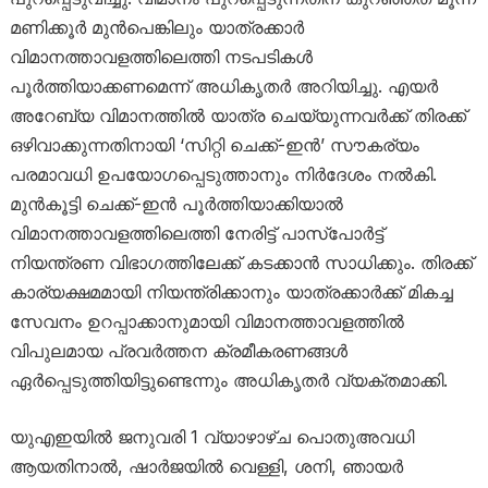
മണിക്കൂർ മുൻപെങ്കിലും യാത്രക്കാർ
വിമാനത്താവളത്തിലെത്തി നടപടികൾ
പൂർത്തിയാക്കണമെന്ന് അധികൃതർ അറിയിച്ചു. എയർ
അറേബ്യ വിമാനത്തിൽ യാത്ര ചെയ്യുന്നവർക്ക് തിരക്ക്
ഒഴിവാക്കുന്നതിനായി ‘സിറ്റി ചെക്ക്-ഇൻ’ സൗകര്യം
പരമാവധി ഉപയോഗപ്പെടുത്താനും നിർദേശം നൽകി.
മുൻകൂട്ടി ചെക്ക്-ഇൻ പൂർത്തിയാക്കിയാൽ
വിമാനത്താവളത്തിലെത്തി നേരിട്ട് പാസ്‌പോർട്ട്
നിയന്ത്രണ വിഭാഗത്തിലേക്ക് കടക്കാൻ സാധിക്കും. തിരക്ക്
കാര്യക്ഷമമായി നിയന്ത്രിക്കാനും യാത്രക്കാർക്ക് മികച്ച
സേവനം ഉറപ്പാക്കാനുമായി വിമാനത്താവളത്തിൽ
വിപുലമായ പ്രവർത്തന ക്രമീകരണങ്ങൾ
ഏർപ്പെടുത്തിയിട്ടുണ്ടെന്നും അധികൃതർ വ്യക്തമാക്കി.
യുഎഇയിൽ ജനുവരി 1 വ്യാഴാഴ്ച പൊതുഅവധി
ആയതിനാൽ, ഷാർജയിൽ വെള്ളി, ശനി, ഞായർ