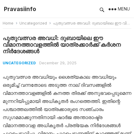
Pravasiinfo
MENU
Home
Uncategorized
പുതുവത്സര അവധി: ദുബായിലെ ഈ വിമാനത്താവളത്തിൽ യാത്രക്കാർക്ക് കർശന നിർദേശങ്ങൾ
പുതുവത്സര അവധി: ദുബായിലെ ഈ
വിമാനത്താവളത്തിൽ യാത്രക്കാർക്ക് കർശന
നിർദേശങ്ങൾ
December 29, 2025
UNCATEGORIZED
പുതുവത്സര അവധിയും ശൈത്യകാല അവധിയും
ഒരുമിച്ച് വന്നതോടെ അടുത്ത നാല് ദിവസങ്ങളിൽ
വിമാനത്താവളങ്ങളിൽ കനത്ത തിരക്ക് അനുഭവപ്പെടുമെന്ന
മുന്നറിയിപ്പുമായി അധികൃതർ രംഗത്തെത്തി. ഇതിന്റെ
പശ്ചാത്തലത്തിൽ യാത്രക്കാരുടെ സഞ്ചാരം
സുഗമമാക്കുന്നതിനായി ഷാർജ അന്താരാഷ്ട്ര
വിമാനത്താവള അധികൃതർ പ്രത്യേക നിർദേശങ്ങൾ
പുറപ്പെടുവിച്ചു. വിമാനം പുറപ്പെടുന്നതിന് കുറഞ്ഞത് മൂന്ന്