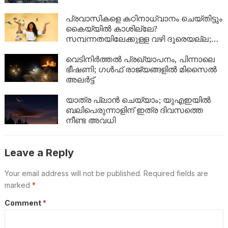
പ്രവാസികളെ കഠിനാധ്വാനം ചെയ്തിട്ടും
കൈയ്യിൽ കാശില്ലേ?
സമ്പന്നതയിലേക്കുള്ള വഴി ദൂരെയല്ല;
ഈ 5 കാര്യങ്ങൾ ശ്രദ്ധിച്ചാൽ നിങ്ങളുടെ
ബാങ്ക് ബാലൻസും കുതിച്ചുയരും!
വെടിനിർത്തൽ പ്രഖ്യാപനം, പിന്നാലെ
ഭീഷണി; ഗൾഫ് രാജ്യങ്ങളിൽ മിസൈൽ
അലർട്ട്
യാത്ര പ്ലാൻ ചെയ്യാം; യുഎഇയിൽ
ബലിപെരുന്നാളിന് ഇത്ര ദിവസത്തെ
നീണ്ട അവധി
Leave a Reply
Your email address will not be published.
Required fields are
marked
*
Comment
*