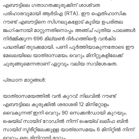
എബൗട്ടിലെ ഗതാഗതക്കുരുക്കിന് ശാശ്വത
പരിഹാരവുമായി ആർടിഎ (RTA). ഈ ഐതിഹാസിക
റൗണ്ട് എബൗട്ടിനെ സിഗ്നലുകളോട് കൂടിയ ഉപരിതല
ജംഗ്ഷനായി മാറ്റുന്നതിനൊപ്പം അഞ്ച് പുതിയ പാലങ്ങൾ
നിർമ്മിക്കുന്ന 696 മില്യൺ ദിർഹത്തിന്റെ വൻകിട
പദ്ധതിക്ക് തുടക്കമായി. പണി പൂർത്തിയാകുന്നതോടെ ഈ
മേഖലയിലെ യാത്രാസമയം വെറും മിനിറ്റുകളിലേക്ക്
ചുരുങ്ങുമെന്നതാണ് ഏറ്റവും വലിയ സവിശേഷത.
പ്രധാന മാറ്റങ്ങൾ:
യാത്രാസമയത്തിൽ വൻ കുറവ്: നിലവിൽ റൗണ്ട്
എബൗട്ടിലെ കുരുക്കിൽ ശരാശരി 12 മിനിറ്റോളം
വൈകുന്നത് ഇനി വെറും 90 സെക്കൻഡായി കുറയും.
ഷെയ്ഖ് സായിദ് റോഡിൽ നിന്ന് ഷെയ്ഖ് ഖലീഫ ബിൻ
സായിദ് സ്ട്രീറ്റിലേക്കുള്ള യാത്രാസമയം 6 മിനിറ്റിൽ നിന്ന്
വെറും ഒരു മിനിറ്റായി മാറും.