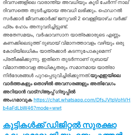
ദിവസങ്ങളിലെ വാരാന്ത്യ അവധിയും കൂടി ചേർന്ന് നാല്
ദിവസത്തെ തുടർച്ചയായ അവധി ലഭിക്കും. ഫെഡറൽ
സർക്കാർ ജീവനക്കാർക്ക് ജനുവരി 2 വെള്ളിയാഴ്ച വർക്ക്
ഫ്രം ഹോം അനുവദിച്ചിട്ടുണ്ട്.
അതേസമയം, വർഷാവസാന യാത്രക്കാരുടെ എണ്ണം
കണക്കിലെടുത്ത് ദുബായ് വിമാനത്താവളം വഴിയും ഒരു
കോടിയിലധികം യാത്രക്കാർ കടന്നുപോകുമെന്ന്
പ്രതീക്ഷിക്കുന്നു. ഇതിനെ തുടർന്നാണ് ദുബായ്
വിമാനത്താവള അധികൃതരും സമാനമായ യാത്രാ
നിർദേശങ്ങൾ പുറപ്പെടുവിച്ചിരിക്കുന്നത്.
യുഎഇയിലെ
വാർത്തകളും തൊഴിൽ അവസരങ്ങളും അതിവേഗം
അറിയാൻ വാട്സ്ആപ്പ് ഗ്രൂപ്പിൽ
അംഗമാവുക
https://chat.whatsapp.com/DfsJVtpVohVH
b4aFdLbW46?mode=wwt
കുട്ടികൾക്ക് ഡിജിറ്റൽ സുരക്ഷാ