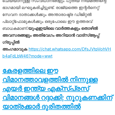
ചെയ്യാനുള്ള സംവിധാനങ്ങളും പുതിയ നിയമത്തിന്റെ
ഭാഗമായി ലഘൂകരിച്ചിട്ടുണ്ട്. രാജ്യത്തെ ഇന്റർനെറ്റ്
സേവന ദാതാക്കൾക്കും അന്താരാഷ്ട്ര ഡിജിറ്റൽ
പ്ലാറ്റ്‌ഫോമുകൾക്കും ഒരുപോലെ ഈ ഉത്തരവ്
ബാധകമാണ്.
യുഎഇയിലെ വാർത്തകളും തൊഴിൽ
അവസരങ്ങളും അതിവേഗം അറിയാൻ വാട്സ്ആപ്പ്
ഗ്രൂപ്പിൽ
അംഗമാവുക
https://chat.whatsapp.com/DfsJVtpVohVH
b4aFdLbW46?mode=wwt
കേരളത്തിലെ ഈ
വിമാനത്താവളത്തിൽ നിന്നുള്ള
എയർ ഇന്ത്യ എക്സ്പ്രസ്
വിമാനങ്ങൾ റദ്ദാക്കി; നൂറുകണക്കിന്
യാത്രക്കാർ ദുരിതത്തിൽ