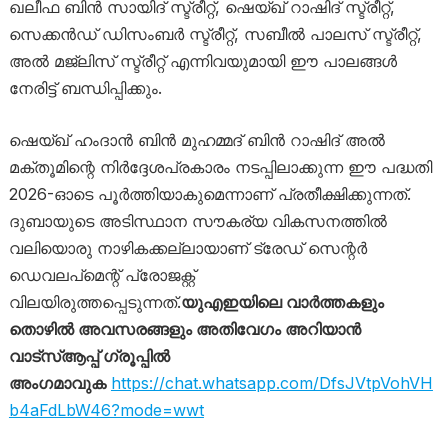
ഖലീഫ ബിൻ സായിദ് സ്ട്രീറ്റ്, ഷെയ്ഖ് റാഷിദ് സ്ട്രീറ്റ്,
സെക്കൻഡ് ഡിസംബർ സ്ട്രീറ്റ്, സബീൽ പാലസ് സ്ട്രീറ്റ്,
അൽ മജ്‌ലിസ് സ്ട്രീറ്റ് എന്നിവയുമായി ഈ പാലങ്ങൾ
നേരിട്ട് ബന്ധിപ്പിക്കും.
ഷെയ്ഖ് ഹംദാൻ ബിൻ മുഹമ്മദ് ബിൻ റാഷിദ് അൽ
മക്തൂമിന്റെ നിർദ്ദേശപ്രകാരം നടപ്പിലാക്കുന്ന ഈ പദ്ധതി
2026-ഓടെ പൂർത്തിയാകുമെന്നാണ് പ്രതീക്ഷിക്കുന്നത്.
ദുബായുടെ അടിസ്ഥാന സൗകര്യ വികസനത്തിൽ
വലിയൊരു നാഴികക്കല്ലായാണ് ട്രേഡ് സെന്റർ
ഡെവലപ്‌മെന്റ് പ്രോജക്റ്റ്
വിലയിരുത്തപ്പെടുന്നത്.
യുഎഇയിലെ വാർത്തകളും
തൊഴിൽ അവസരങ്ങളും അതിവേഗം അറിയാൻ
വാട്സ്ആപ്പ് ഗ്രൂപ്പിൽ
അംഗമാവുക
https://chat.whatsapp.com/DfsJVtpVohVH
b4aFdLbW46?mode=wwt