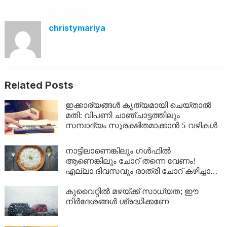
christymariya
Related Posts
ഇക്കാര്യങ്ങൾ കൃത്യമായി ചെയ്താൽ
മതി: വിപണി ചാഞ്ചാട്ടത്തിലും
സമ്പാദ്യം സുരക്ഷിതമാക്കാൻ 5 വഴികൾ
നാട്ടിലാണെങ്കിലും ​ഗൾഫിൽ
ആണെങ്കിലും ചോറ് തന്നെ വേണം!
എല്ലാ ദിവസവും രാത്രി ചോറ് കഴിച്ചാൽ
ശരീരത്തിൽ എന്ത് സംഭവിക്കും?
കുവൈറ്റിൽ മഴയ്ക്ക് സാധ്യത; ഈ
നിർദേശങ്ങൾ ശ്രദ്ധിക്കണേ