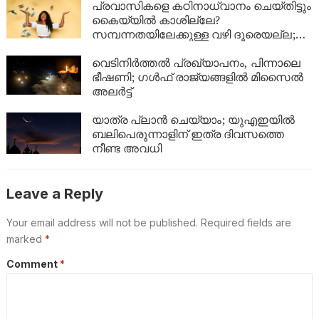
പ്രവാസികളെ കഠിനാധ്വാനം ചെയ്തിട്ടും
കൈയ്യിൽ കാശില്ലേ?
സമ്പന്നതയിലേക്കുള്ള വഴി ദൂരെയല്ല;
ഈ 5 കാര്യങ്ങൾ ശ്രദ്ധിച്ചാൽ നിങ്ങളുടെ
ബാങ്ക് ബാലൻസും കുതിച്ചുയരും!
വെടിനിർത്തൽ പ്രഖ്യാപനം, പിന്നാലെ
ഭീഷണി; ഗൾഫ് രാജ്യങ്ങളിൽ മിസൈൽ
അലർട്ട്
യാത്ര പ്ലാൻ ചെയ്യാം; യുഎഇയിൽ
ബലിപെരുന്നാളിന് ഇത്ര ദിവസത്തെ
നീണ്ട അവധി
Leave a Reply
Your email address will not be published.
Required fields are
marked
*
Comment
*