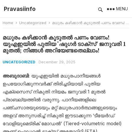
Pravasiinfo
MENU
Home
Uncategorized
മധുരം കഴിക്കാൻ കൂടുതൽ പണം വേണം! യുഎഇയിൽ പുതിയ ‘ഷുഗർ ടാക്സ്’ ജനുവരി 1 മുതൽ; നിങ്ങൾ അറിയേണ്ടതെല്ലാം!
മധുരം കഴിക്കാൻ കൂടുതൽ പണം വേണം!
യുഎഇയിൽ പുതിയ ‘ഷുഗർ ടാക്സ്’ ജനുവരി 1
മുതൽ; നിങ്ങൾ അറിയേണ്ടതെല്ലാം!
December 29, 2025
UNCATEGORIZED
അബുദാബി:
യുഎഇയിൽ മധുരപാനീയങ്ങൾ
ഉപയോഗിക്കുന്നവർക്ക് തിരിച്ചടിയായി പുതിയ
എക്സൈസ് നികുതി നിയമം ജനുവരി 1 മുതൽ
പ്രാബല്യത്തിൽ വരുന്നു. പാനീയങ്ങളിലെ
പഞ്ചസാരയുടെയും മറ്റ് മധുരപദാർത്ഥങ്ങളുടെയും
അളവ് അനുസരിച്ച് നികുതി ഈടാക്കുന്ന ‘ടീയേർഡ്
വോളിയുമെട്രിക് മോഡൽ’ (Tiered-volumetric model)
ആണ് ഫെഡറൽ ടാക്സ് അതോറിറ്റി (FTA)