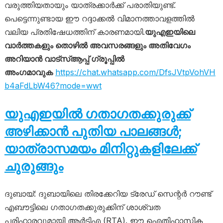
വരുത്തിയതായും യാത്രക്കാർക്ക് പരാതിയുണ്ട്.
പെട്ടെന്നുണ്ടായ ഈ റദ്ദാക്കൽ വിമാനത്താവളത്തിൽ
വലിയ പ്രതിഷേധത്തിന് കാരണമായി.
യുഎഇയിലെ
വാർത്തകളും തൊഴിൽ അവസരങ്ങളും അതിവേഗം
അറിയാൻ വാട്സ്ആപ്പ് ഗ്രൂപ്പിൽ
അംഗമാവുക
https://chat.whatsapp.com/DfsJVtpVohVH
b4aFdLbW46?mode=wwt
യുഎഇയിൽ ഗതാഗതക്കുരുക്ക്
അഴിക്കാൻ പുതിയ പാലങ്ങൾ;
യാത്രാസമയം മിനിറ്റുകളിലേക്ക്
ചുരുങ്ങും
ദുബായ്: ദുബായിലെ തിരക്കേറിയ ട്രേഡ് സെന്റർ റൗണ്ട്
എബൗട്ടിലെ ഗതാഗതക്കുരുക്കിന് ശാശ്വത
പരിഹാരവുമായി ആർടിഎ (RTA). ഈ ഐതിഹാസിക