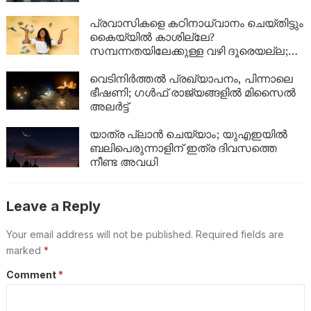
പ്രവാസികളെ കഠിനാധ്വാനം ചെയ്തിട്ടും
കൈയ്യിൽ കാശില്ലേ?
സമ്പന്നതയിലേക്കുള്ള വഴി ദൂരെയല്ല;
ഈ 5 കാര്യങ്ങൾ ശ്രദ്ധിച്ചാൽ നിങ്ങളുടെ
ബാങ്ക് ബാലൻസും കുതിച്ചുയരും!
വെടിനിർത്തൽ പ്രഖ്യാപനം, പിന്നാലെ
ഭീഷണി; ഗൾഫ് രാജ്യങ്ങളിൽ മിസൈൽ
അലർട്ട്
യാത്ര പ്ലാൻ ചെയ്യാം; യുഎഇയിൽ
ബലിപെരുന്നാളിന് ഇത്ര ദിവസത്തെ
നീണ്ട അവധി
Leave a Reply
Your email address will not be published.
Required fields are
marked
*
Comment
*