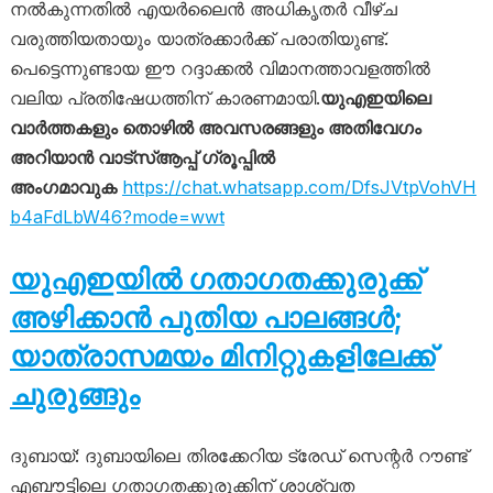
നൽകുന്നതിൽ എയർലൈൻ അധികൃതർ വീഴ്ച
വരുത്തിയതായും യാത്രക്കാർക്ക് പരാതിയുണ്ട്.
പെട്ടെന്നുണ്ടായ ഈ റദ്ദാക്കൽ വിമാനത്താവളത്തിൽ
വലിയ പ്രതിഷേധത്തിന് കാരണമായി.
യുഎഇയിലെ
വാർത്തകളും തൊഴിൽ അവസരങ്ങളും അതിവേഗം
അറിയാൻ വാട്സ്ആപ്പ് ഗ്രൂപ്പിൽ
അംഗമാവുക
https://chat.whatsapp.com/DfsJVtpVohVH
b4aFdLbW46?mode=wwt
യുഎഇയിൽ ഗതാഗതക്കുരുക്ക്
അഴിക്കാൻ പുതിയ പാലങ്ങൾ;
യാത്രാസമയം മിനിറ്റുകളിലേക്ക്
ചുരുങ്ങും
ദുബായ്: ദുബായിലെ തിരക്കേറിയ ട്രേഡ് സെന്റർ റൗണ്ട്
എബൗട്ടിലെ ഗതാഗതക്കുരുക്കിന് ശാശ്വത