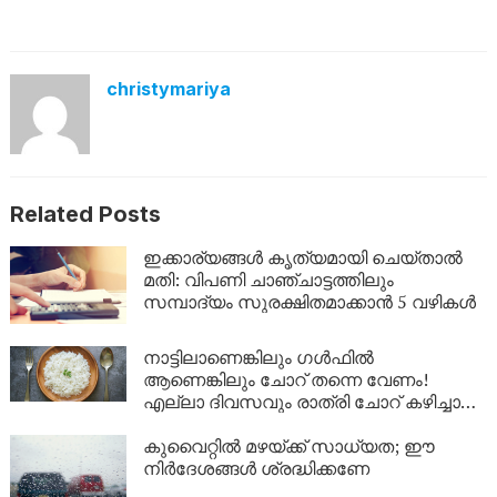
christymariya
Related Posts
ഇക്കാര്യങ്ങൾ കൃത്യമായി ചെയ്താൽ
മതി: വിപണി ചാഞ്ചാട്ടത്തിലും
സമ്പാദ്യം സുരക്ഷിതമാക്കാൻ 5 വഴികൾ
നാട്ടിലാണെങ്കിലും ​ഗൾഫിൽ
ആണെങ്കിലും ചോറ് തന്നെ വേണം!
എല്ലാ ദിവസവും രാത്രി ചോറ് കഴിച്ചാൽ
ശരീരത്തിൽ എന്ത് സംഭവിക്കും?
കുവൈറ്റിൽ മഴയ്ക്ക് സാധ്യത; ഈ
നിർദേശങ്ങൾ ശ്രദ്ധിക്കണേ