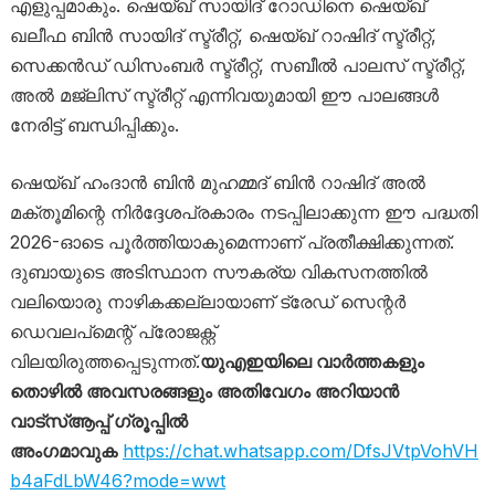
എളുപ്പമാകും. ഷെയ്ഖ് സായിദ് റോഡിനെ ഷെയ്ഖ്
ഖലീഫ ബിൻ സായിദ് സ്ട്രീറ്റ്, ഷെയ്ഖ് റാഷിദ് സ്ട്രീറ്റ്,
സെക്കൻഡ് ഡിസംബർ സ്ട്രീറ്റ്, സബീൽ പാലസ് സ്ട്രീറ്റ്,
അൽ മജ്‌ലിസ് സ്ട്രീറ്റ് എന്നിവയുമായി ഈ പാലങ്ങൾ
നേരിട്ട് ബന്ധിപ്പിക്കും.
ഷെയ്ഖ് ഹംദാൻ ബിൻ മുഹമ്മദ് ബിൻ റാഷിദ് അൽ
മക്തൂമിന്റെ നിർദ്ദേശപ്രകാരം നടപ്പിലാക്കുന്ന ഈ പദ്ധതി
2026-ഓടെ പൂർത്തിയാകുമെന്നാണ് പ്രതീക്ഷിക്കുന്നത്.
ദുബായുടെ അടിസ്ഥാന സൗകര്യ വികസനത്തിൽ
വലിയൊരു നാഴികക്കല്ലായാണ് ട്രേഡ് സെന്റർ
ഡെവലപ്‌മെന്റ് പ്രോജക്റ്റ്
വിലയിരുത്തപ്പെടുന്നത്.
യുഎഇയിലെ വാർത്തകളും
തൊഴിൽ അവസരങ്ങളും അതിവേഗം അറിയാൻ
വാട്സ്ആപ്പ് ഗ്രൂപ്പിൽ
അംഗമാവുക
https://chat.whatsapp.com/DfsJVtpVohVH
b4aFdLbW46?mode=wwt