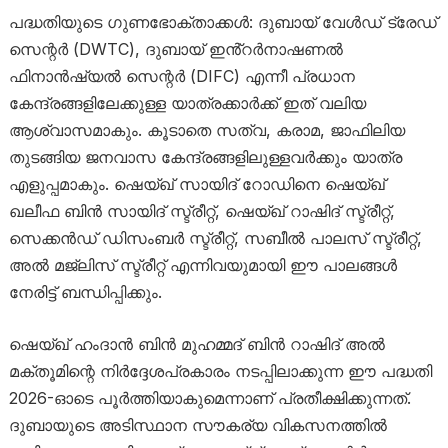
പദ്ധതിയുടെ ഗുണഭോക്താക്കൾ: ദുബായ് വേൾഡ് ട്രേഡ്
സെന്റർ (DWTC), ദുബായ് ഇൻ്റർനാഷണൽ
ഫിനാൻഷ്യൽ സെന്റർ (DIFC) എന്നീ പ്രധാന
കേന്ദ്രങ്ങളിലേക്കുള്ള യാത്രക്കാർക്ക് ഇത് വലിയ
ആശ്വാസമാകും. കൂടാതെ സത്വ, കരാമ, ജാഫിലിയ
തുടങ്ങിയ ജനവാസ കേന്ദ്രങ്ങളിലുള്ളവർക്കും യാത്ര
എളുപ്പമാകും. ഷെയ്ഖ് സായിദ് റോഡിനെ ഷെയ്ഖ്
ഖലീഫ ബിൻ സായിദ് സ്ട്രീറ്റ്, ഷെയ്ഖ് റാഷിദ് സ്ട്രീറ്റ്,
സെക്കൻഡ് ഡിസംബർ സ്ട്രീറ്റ്, സബീൽ പാലസ് സ്ട്രീറ്റ്,
അൽ മജ്‌ലിസ് സ്ട്രീറ്റ് എന്നിവയുമായി ഈ പാലങ്ങൾ
നേരിട്ട് ബന്ധിപ്പിക്കും.
ഷെയ്ഖ് ഹംദാൻ ബിൻ മുഹമ്മദ് ബിൻ റാഷിദ് അൽ
മക്തൂമിന്റെ നിർദ്ദേശപ്രകാരം നടപ്പിലാക്കുന്ന ഈ പദ്ധതി
2026-ഓടെ പൂർത്തിയാകുമെന്നാണ് പ്രതീക്ഷിക്കുന്നത്.
ദുബായുടെ അടിസ്ഥാന സൗകര്യ വികസനത്തിൽ