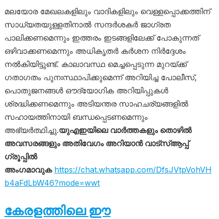
മലയോര മേഖലകളിലും വാദികളിലും വെള്ളപ്പൊക്കത്തിന്
സാധ്യതയുള്ളതിനാൽ സന്ദർശകർ ജാഗ്രത
പാലിക്കണമെന്നും ഇത്തരം ഇടങ്ങളിലേക്ക് പോകുന്നത്
ഒഴിവാക്കണമെന്നും അധികൃതർ കർശന നിർദ്ദേശം
നൽകിയിട്ടുണ്ട്. കാലാവസ്ഥ മെച്ചപ്പെടുന്ന മുറയ്ക്ക്
ഗതാഗതം പുനഃസ്ഥാപിക്കുമെന്ന് അറിയിച്ച പോലീസ്,
പൊതുജനങ്ങൾ ഔദ്യോഗിക അറിയിപ്പുകൾ
ശ്രദ്ധിക്കണമെന്നും അടിയന്തര സാഹചര്യങ്ങളിൽ
സഹായത്തിനായി ബന്ധപ്പെടണമെന്നും
അഭ്യർത്ഥിച്ചു.
യുഎഇയിലെ വാർത്തകളും തൊഴിൽ
അവസരങ്ങളും അതിവേഗം അറിയാൻ വാട്സ്ആപ്പ്
ഗ്രൂപ്പിൽ
അംഗമാവുക
https://chat.whatsapp.com/DfsJVtpVohVH
b4aFdLbW46?mode=wwt
കേരളത്തിലെ ഈ