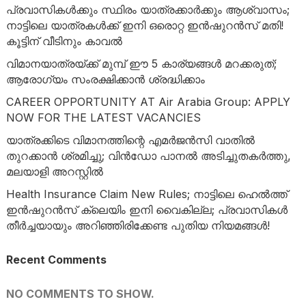
പ്രവാസികൾക്കും സ്ഥിരം യാത്രക്കാർക്കും ആശ്വാസം;
നാട്ടിലെ യാത്രകൾക്ക് ഇനി ഒരൊറ്റ ഇൻഷുറൻസ് മതി!
കൂട്ടിന് വീടിനും കാവൽ
വിമാനയാത്രയ്ക്ക് മുമ്പ് ഈ 5 കാര്യങ്ങൾ മറക്കരുത്;
ആരോഗ്യം സംരക്ഷിക്കാൻ ശ്രദ്ധിക്കാം
CAREER OPPORTUNITY AT Air Arabia Group: APPLY
NOW FOR THE LATEST VACANCIES
യാത്രക്കിടെ വിമാനത്തിന്റെ എമർജൻസി വാതിൽ
തുറക്കാൻ ശ്രമിച്ചു; വിൻഡോ പാനൽ അടിച്ചുതകർത്തു,
മലയാളി അറസ്റ്റിൽ
Health Insurance Claim New Rules; നാട്ടിലെ ഹെൽത്ത്
ഇൻഷുറൻസ് ക്ലെയിം ഇനി വൈകില്ല; പ്രവാസികൾ
തീർച്ചയായും അറിഞ്ഞിരിക്കേണ്ട പുതിയ നിയമങ്ങൾ!
Recent Comments
NO COMMENTS TO SHOW.