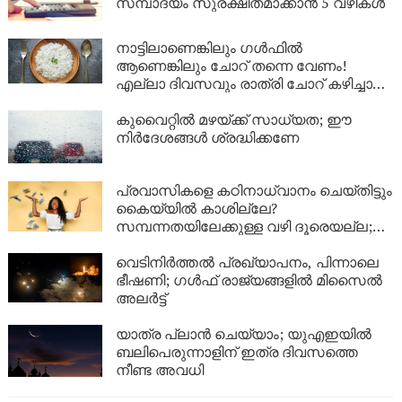
സമ്പാദ്യം സുരക്ഷിതമാക്കാൻ 5 വഴികൾ
നാട്ടിലാണെങ്കിലും ​ഗൾഫിൽ
ആണെങ്കിലും ചോറ് തന്നെ വേണം!
എല്ലാ ദിവസവും രാത്രി ചോറ് കഴിച്ചാൽ
ശരീരത്തിൽ എന്ത് സംഭവിക്കും?
കുവൈറ്റിൽ മഴയ്ക്ക് സാധ്യത; ഈ
നിർദേശങ്ങൾ ശ്രദ്ധിക്കണേ
പ്രവാസികളെ കഠിനാധ്വാനം ചെയ്തിട്ടും
കൈയ്യിൽ കാശില്ലേ?
സമ്പന്നതയിലേക്കുള്ള വഴി ദൂരെയല്ല;
ഈ 5 കാര്യങ്ങൾ ശ്രദ്ധിച്ചാൽ നിങ്ങളുടെ
ബാങ്ക് ബാലൻസും കുതിച്ചുയരും!
വെടിനിർത്തൽ പ്രഖ്യാപനം, പിന്നാലെ
ഭീഷണി; ഗൾഫ് രാജ്യങ്ങളിൽ മിസൈൽ
അലർട്ട്
യാത്ര പ്ലാൻ ചെയ്യാം; യുഎഇയിൽ
ബലിപെരുന്നാളിന് ഇത്ര ദിവസത്തെ
നീണ്ട അവധി