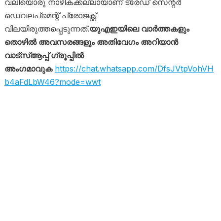
വലിയൊരു നാഴികക്കല്ലായാണ് ട്രേഡ് സെന്റർ
ഡെവലപ്‌മെന്റ് പ്രോജക്റ്റ്
വിലയിരുത്തപ്പെടുന്നത്.
യുഎഇയിലെ വാർത്തകളും
തൊഴിൽ അവസരങ്ങളും അതിവേഗം അറിയാൻ
വാട്സ്ആപ്പ് ഗ്രൂപ്പിൽ
അംഗമാവുക
https://chat.whatsapp.com/DfsJVtpVohVH
b4aFdLbW46?mode=wwt