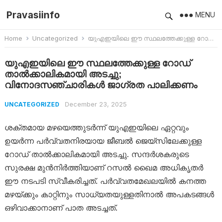
Pravasiinfo
MENU
Home
Uncategorized
യുഎഇയിലെ ഈ സ്ഥലത്തേക്കുള്ള റോഡ് താൽക്കാലികമായി അടച്ചു; വിനോദസഞ്ചാരികൾ ജാഗ്രത പാലിക്കണം
യുഎഇയിലെ ഈ സ്ഥലത്തേക്കുള്ള റോഡ്
താൽക്കാലികമായി അടച്ചു;
വിനോദസഞ്ചാരികൾ ജാഗ്രത പാലിക്കണം
December 23, 2025
UNCATEGORIZED
ശക്തമായ മഴയെത്തുടർന്ന് യുഎഇയിലെ ഏറ്റവും
ഉയർന്ന പർവ്വതനിരയായ ജീബൽ ജെയ്‌സിലേക്കുള്ള
റോഡ് താൽക്കാലികമായി അടച്ചു. സന്ദർശകരുടെ
സുരക്ഷ മുൻനിർത്തിയാണ് റസൽ ഖൈമ അധികൃതർ
ഈ നടപടി സ്വീകരിച്ചത്. പർവ്വതമേഖലയിൽ കനത്ത
മഴയ്ക്കും കാറ്റിനും സാധ്യതയുള്ളതിനാൽ അപകടങ്ങൾ
ഒഴിവാക്കാനാണ് പാത അടച്ചത്.