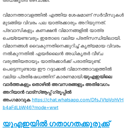
അധികൃതർ ഒഴിവാക്കി.
വിമാനത്താവളത്തിൽ എത്തിയ ശേഷമാണ് സർവീസുകൾ
മുടങ്ങിയ വിവരം പല യാത്രക്കാരും അറിയുന്നത്.
പ്രവാസികളും കണക്ഷൻ വിമാനങ്ങളിൽ യാത്ര
ചെയ്യേണ്ടവരും ഇതോടെ വലിയ പ്രതിസന്ധിയിലായി.
വിമാനങ്ങൾ വൈകുന്നതിനെക്കുറിച്ച് കൃത്യമായ വിവരം
നൽകുന്നതിൽ എയർലൈൻ അധികൃതർ വീഴ്ച
വരുത്തിയതായും യാത്രക്കാർക്ക് പരാതിയുണ്ട്.
പെട്ടെന്നുണ്ടായ ഈ റദ്ദാക്കൽ വിമാനത്താവളത്തിൽ
വലിയ പ്രതിഷേധത്തിന് കാരണമായി.
യുഎഇയിലെ
വാർത്തകളും തൊഴിൽ അവസരങ്ങളും അതിവേഗം
അറിയാൻ വാട്സ്ആപ്പ് ഗ്രൂപ്പിൽ
അംഗമാവുക
https://chat.whatsapp.com/DfsJVtpVohVH
b4aFdLbW46?mode=wwt
യുഎഇയിൽ ഗതാഗതക്കുരുക്ക്