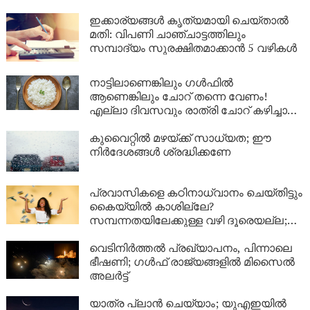
ഇക്കാര്യങ്ങൾ കൃത്യമായി ചെയ്താൽ
മതി: വിപണി ചാഞ്ചാട്ടത്തിലും
സമ്പാദ്യം സുരക്ഷിതമാക്കാൻ 5 വഴികൾ
നാട്ടിലാണെങ്കിലും ​ഗൾഫിൽ
ആണെങ്കിലും ചോറ് തന്നെ വേണം!
എല്ലാ ദിവസവും രാത്രി ചോറ് കഴിച്ചാൽ
ശരീരത്തിൽ എന്ത് സംഭവിക്കും?
കുവൈറ്റിൽ മഴയ്ക്ക് സാധ്യത; ഈ
നിർദേശങ്ങൾ ശ്രദ്ധിക്കണേ
പ്രവാസികളെ കഠിനാധ്വാനം ചെയ്തിട്ടും
കൈയ്യിൽ കാശില്ലേ?
സമ്പന്നതയിലേക്കുള്ള വഴി ദൂരെയല്ല;
ഈ 5 കാര്യങ്ങൾ ശ്രദ്ധിച്ചാൽ നിങ്ങളുടെ
ബാങ്ക് ബാലൻസും കുതിച്ചുയരും!
വെടിനിർത്തൽ പ്രഖ്യാപനം, പിന്നാലെ
ഭീഷണി; ഗൾഫ് രാജ്യങ്ങളിൽ മിസൈൽ
അലർട്ട്
യാത്ര പ്ലാൻ ചെയ്യാം; യുഎഇയിൽ