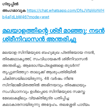
ഗ്രൂപ്പിൽ
അംഗമാവുക
https://chat.whatsapp.com/DfsJVtpVohVH
b4aFdLbW46?mode=wwt
മലയാളത്തിന്റെ ശ്രീ മാഞ്ഞു; നടന്‍
ശ്രീനിവാസന്‍ അന്തരിച്ചു
മലയാള സിനിമയുടെ ബഹുമുഖ പ്രതിഭയായ നടൻ,
തിരക്കഥാകൃത്ത്, സംവിധായകൻ ശ്രീനിവാസൻ
അന്തരിച്ചു. ആരോഗ്യപ്രശ്നങ്ങളെ തുടർന്ന്
തൃപ്പൂണിത്തുറ താലൂക്ക് ആശുപത്രിയിൽ
ചികിത്സയിലായിരുന്നു. 48 വർഷം നീണ്ട
സിനിമാജീവിതത്തിൽ അഭിനയവും തിരക്കഥയും
സംവിധാനവും ഉൾപ്പെടെ സിനിമയുടെ സമസ്ത
മേഖലകളിലും വ്യക്തിമുദ്ര പതിപ്പിച്ച
കലാകാരനായിരുന്നു അദ്ദേഹം. തലശ്ശേരി പാട്യം