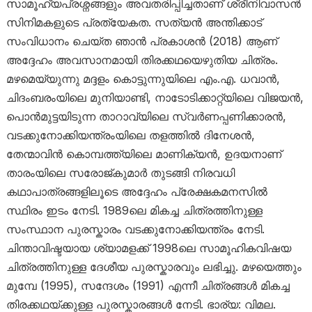
സാമൂഹ്യപ്രശ്നങ്ങളും അവതരിപ്പിച്ചതാണ് ശ്രീനിവാസൻ
സിനിമകളുടെ പ്രത്യേകത. സത്യൻ അന്തിക്കാട്
സംവിധാനം ചെയ്ത ഞാൻ പ്രകാശൻ (2018) ആണ്
അദ്ദേഹം അവസാനമായി തിരക്കഥയെഴുതിയ ചിത്രം.
മഴമെയ്യുന്നു മദ്ദളം കൊട്ടുന്നുയിലെ എം.എ. ധവാൻ,
ചിദംബരംയിലെ മുനിയാണ്ടി, നാടോടിക്കാറ്റ്യിലെ വിജയൻ,
പൊൻമുട്ടയിടുന്ന താറാവ്യിലെ സ്വർണപ്പണിക്കാരൻ,
വടക്കുനോക്കിയന്ത്രംയിലെ തളത്തിൽ ദിനേശൻ,
തേന്മാവിൻ കൊമ്പത്ത്യിലെ മാണിക്യൻ, ഉദയനാണ്
താരംയിലെ സരോജ്കുമാർ തുടങ്ങി നിരവധി
കഥാപാത്രങ്ങളിലൂടെ അദ്ദേഹം പ്രേക്ഷകമനസിൽ
സ്ഥിരം ഇടം നേടി. 1989ലെ മികച്ച ചിത്രത്തിനുള്ള
സംസ്ഥാന പുരസ്കാരം വടക്കുനോക്കിയന്ത്രം നേടി.
ചിന്താവിഷ്ടയായ ശ്യാമളക്ക് 1998ലെ സാമൂഹികവിഷയ
ചിത്രത്തിനുള്ള ദേശീയ പുരസ്കാരവും ലഭിച്ചു. മഴയെത്തും
മുമ്പേ (1995), സന്ദേശം (1991) എന്നീ ചിത്രങ്ങൾ മികച്ച
തിരക്കഥയ്ക്കുള്ള പുരസ്കാരങ്ങൾ നേടി. ഭാര്യ: വിമല.