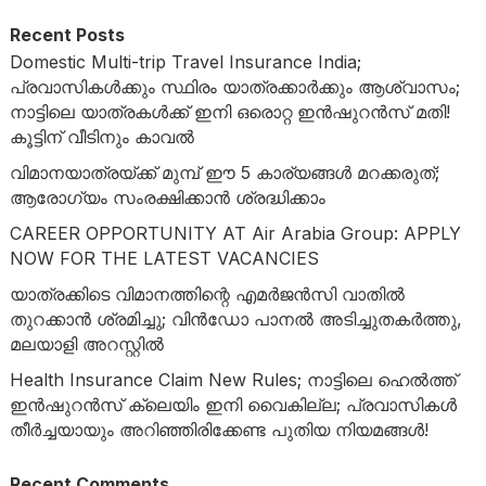
Recent Posts
Domestic Multi-trip Travel Insurance India;
പ്രവാസികൾക്കും സ്ഥിരം യാത്രക്കാർക്കും ആശ്വാസം;
നാട്ടിലെ യാത്രകൾക്ക് ഇനി ഒരൊറ്റ ഇൻഷുറൻസ് മതി!
കൂട്ടിന് വീടിനും കാവൽ
വിമാനയാത്രയ്ക്ക് മുമ്പ് ഈ 5 കാര്യങ്ങൾ മറക്കരുത്;
ആരോഗ്യം സംരക്ഷിക്കാൻ ശ്രദ്ധിക്കാം
CAREER OPPORTUNITY AT Air Arabia Group: APPLY
NOW FOR THE LATEST VACANCIES
യാത്രക്കിടെ വിമാനത്തിന്റെ എമർജൻസി വാതിൽ
തുറക്കാൻ ശ്രമിച്ചു; വിൻഡോ പാനൽ അടിച്ചുതകർത്തു,
മലയാളി അറസ്റ്റിൽ
Health Insurance Claim New Rules; നാട്ടിലെ ഹെൽത്ത്
ഇൻഷുറൻസ് ക്ലെയിം ഇനി വൈകില്ല; പ്രവാസികൾ
തീർച്ചയായും അറിഞ്ഞിരിക്കേണ്ട പുതിയ നിയമങ്ങൾ!
Recent Comments