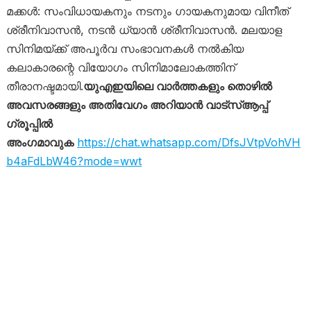
മക്കൾ: സംവിധായകനും നടനും ഗായകനുമായ വിനീത്
ശ്രീനിവാസൻ, നടൻ ധ്യാൻ ശ്രീനിവാസൻ. മലയാള
സിനിമയ്ക്ക് അപൂർവ സംഭാവനകൾ നൽകിയ
കലാകാരന്റെ വിയോഗം സിനിമാലോകത്തിന്
തീരാനഷ്ടമായി.
യുഎഇയിലെ വാർത്തകളും തൊഴിൽ
അവസരങ്ങളും അതിവേഗം അറിയാൻ വാട്സ്ആപ്പ്
ഗ്രൂപ്പിൽ
അംഗമാവുക
https://chat.whatsapp.com/DfsJVtpVohVH
b4aFdLbW46?mode=wwt