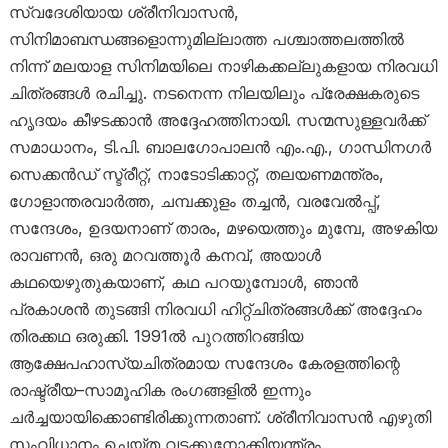
സ്വദേശിയായ ശ്രീനിവാസൻ,
സിനിമാബന്ധങ്ങളൊന്നുമില്ലാത്ത പശ്ചാത്തലത്തിൽ
നിന്ന് മലയാള സിനിമയിലെ നാഴികക്കല്ലുകളായ നിരവധി
ചിത്രങ്ങൾ രചിച്ചു. നടനെന്ന നിലയിലും പ്രേക്ഷകരുടെ
ഹൃദയം കീഴടക്കാൻ അദ്ദേഹത്തിനായി. സന്മസുള്ളവർക്ക്
സമാധാനം, ടി.പി. ബാലഗോപാലൻ എം.എ., ഗാന്ധിനഗർ
സെക്കൻഡ് സ്ട്രീറ്റ്, നാടോടിക്കാറ്റ്, തലയണമന്ത്രം,
ഗോളാന്തരവാർത്ത, ചമ്പക്കുളം തച്ചൻ, വരവേൽപ്പ്,
സന്ദേശം, ഉദയനാണ് താരം, മഴയെത്തും മുമ്പേ, അഴകിയ
രാവണൻ, ഒരു മറവത്തൂർ കനവ്, അയാൾ
കഥയെഴുതുകയാണ്, കഥ പറയുമ്പോൾ, ഞാൻ
പ്രകാശൻ തുടങ്ങി നിരവധി ഹിറ്റ്ചിത്രങ്ങൾക്ക് അദ്ദേഹം
തിരക്കഥ ഒരുക്കി. 1991ൽ പുറത്തിറങ്ങിയ
ആക്ഷേപഹാസ്യചിത്രമായ സന്ദേശം കേരളത്തിന്റെ
രാഷ്ട്രീയ–സാമൂഹിക രംഗങ്ങളിൽ ഇന്നും
ചർച്ചയായിക്കൊണ്ടിരിക്കുന്നതാണ്. ശ്രീനിവാസൻ എഴുതി
സംവിധാനം ചെയ്ത വടക്കുനോക്കിയന്ത്രം,