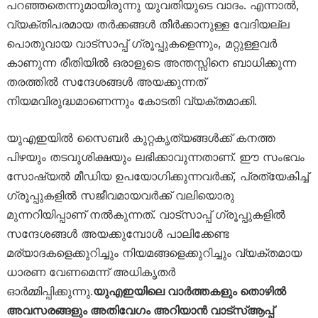
പറഞ്ഞതെന്നുമായിരുന്നു യുവതിയുടെ വാദം. എന്നാൽ,
വ്യക്തിപരമായ തർക്കങ്ങൾ തീർക്കാനുള്ള വേദിയല്ല
പൊതുവായ വാട്സാപ്പ് ഗ്രൂപ്പുകളെന്നും, മറ്റുള്ളവർ
കാണുന്ന രീതിയിൽ ഒരാളുടെ അന്തസ്സിനെ ബാധിക്കുന്ന
തരത്തിൽ സന്ദേശങ്ങൾ അയക്കുന്നത്
നിയമവിരുദ്ധമാണെന്നും കോടതി വ്യക്തമാക്കി.
യുഎഇയിൽ സൈബർ കുറ്റകൃത്യങ്ങൾക്ക് കനത്ത
പിഴയും തടവുശിക്ഷയും ലഭിക്കാവുന്നതാണ്. ഈ സംഭവം
സോഷ്യൽ മീഡിയ ഉപയോഗിക്കുന്നവർക്ക്, പ്രത്യേകിച്ച്
ഗ്രൂപ്പുകളിൽ സജീവമായവർക്ക് വലിയൊരു
മുന്നറിയിപ്പാണ് നൽകുന്നത്. വാട്സാപ്പ് ഗ്രൂപ്പുകളിൽ
സന്ദേശങ്ങൾ അയക്കുമ്പോൾ പാലിക്കേണ്ട
മര്യാദകളെക്കുറിച്ചും നിയമങ്ങളെക്കുറിച്ചും വ്യക്തമായ
ധാരണ വേണമെന്ന് അധികൃതർ
ഓർമ്മിപ്പിക്കുന്നു.
യുഎഇയിലെ വാർത്തകളും തൊഴിൽ
അവസരങ്ങളും അതിവേഗം അറിയാൻ വാട്സ്ആപ്പ്