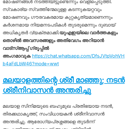
മോഷണങ്ങൾ നടത്തിയിട്ടുണ്ടെന്നും വെളിപ്പെടുത്തി.
സ്വകാര്യ സ്വത്തിന്മേലുള്ള കടന്നുകയറ്റവും
മോഷണവും ഗൗരവകരമായ കുറ്റകൃത്യമാണെന്നും
കർശനമായ നിയമനടപടികൾ തുടരുമെന്നും ദുബായ്
അധികൃതർ വ്യക്തമാക്കി.
യുഎഇയിലെ വാർത്തകളും
തൊഴിൽ അവസരങ്ങളും അതിവേഗം അറിയാൻ
വാട്സ്ആപ്പ് ഗ്രൂപ്പിൽ
അംഗമാവുക
https://chat.whatsapp.com/DfsJVtpVohVH
b4aFdLbW46?mode=wwt
മലയാളത്തിന്റെ ശ്രീ മാഞ്ഞു; നടന്‍
ശ്രീനിവാസന്‍ അന്തരിച്ചു
മലയാള സിനിമയുടെ ബഹുമുഖ പ്രതിഭയായ നടൻ,
തിരക്കഥാകൃത്ത്, സംവിധായകൻ ശ്രീനിവാസൻ
അന്തരിച്ചു. ആരോഗ്യപ്രശ്നങ്ങളെ തുടർന്ന്