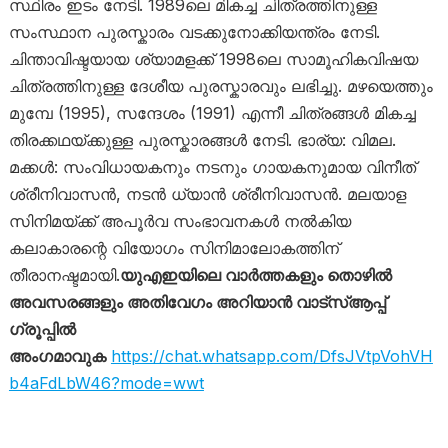
സ്ഥിരം ഇടം നേടി. 1989ലെ മികച്ച ചിത്രത്തിനുള്ള
സംസ്ഥാന പുരസ്കാരം വടക്കുനോക്കിയന്ത്രം നേടി.
ചിന്താവിഷ്ടയായ ശ്യാമളക്ക് 1998ലെ സാമൂഹികവിഷയ
ചിത്രത്തിനുള്ള ദേശീയ പുരസ്കാരവും ലഭിച്ചു. മഴയെത്തും
മുമ്പേ (1995), സന്ദേശം (1991) എന്നീ ചിത്രങ്ങൾ മികച്ച
തിരക്കഥയ്ക്കുള്ള പുരസ്കാരങ്ങൾ നേടി. ഭാര്യ: വിമല.
മക്കൾ: സംവിധായകനും നടനും ഗായകനുമായ വിനീത്
ശ്രീനിവാസൻ, നടൻ ധ്യാൻ ശ്രീനിവാസൻ. മലയാള
സിനിമയ്ക്ക് അപൂർവ സംഭാവനകൾ നൽകിയ
കലാകാരന്റെ വിയോഗം സിനിമാലോകത്തിന്
തീരാനഷ്ടമായി.
യുഎഇയിലെ വാർത്തകളും തൊഴിൽ
അവസരങ്ങളും അതിവേഗം അറിയാൻ വാട്സ്ആപ്പ്
ഗ്രൂപ്പിൽ
അംഗമാവുക
https://chat.whatsapp.com/DfsJVtpVohVH
b4aFdLbW46?mode=wwt