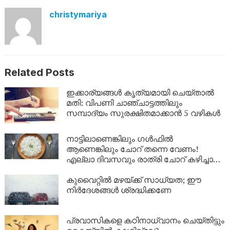
christymariya
Related Posts
ഇക്കാര്യങ്ങൾ കൃത്യമായി ചെയ്താൽ
മതി: വിപണി ചാഞ്ചാട്ടത്തിലും
സമ്പാദ്യം സുരക്ഷിതമാക്കാൻ 5 വഴികൾ
നാട്ടിലാണെങ്കിലും ​ഗൾഫിൽ
ആണെങ്കിലും ചോറ് തന്നെ വേണം!
എല്ലാ ദിവസവും രാത്രി ചോറ് കഴിച്ചാൽ
ശരീരത്തിൽ എന്ത് സംഭവിക്കും?
കുവൈറ്റിൽ മഴയ്ക്ക് സാധ്യത; ഈ
നിർദേശങ്ങൾ ശ്രദ്ധിക്കണേ
പ്രവാസികളെ കഠിനാധ്വാനം ചെയ്തിട്ടും