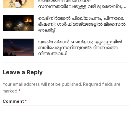
കൈയ്യിൽ കാശില്ലേ?
സമ്പന്നതയിലേക്കുള്ള വഴി ദൂരെയല്ല;
ഈ 5 കാര്യങ്ങൾ ശ്രദ്ധിച്ചാൽ നിങ്ങളുടെ
ബാങ്ക് ബാലൻസും കുതിച്ചുയരും!
വെടിനിർത്തൽ പ്രഖ്യാപനം, പിന്നാലെ
ഭീഷണി; ഗൾഫ് രാജ്യങ്ങളിൽ മിസൈൽ
അലർട്ട്
യാത്ര പ്ലാൻ ചെയ്യാം; യുഎഇയിൽ
ബലിപെരുന്നാളിന് ഇത്ര ദിവസത്തെ
നീണ്ട അവധി
Leave a Reply
Your email address will not be published.
Required fields are
marked
*
Comment
*