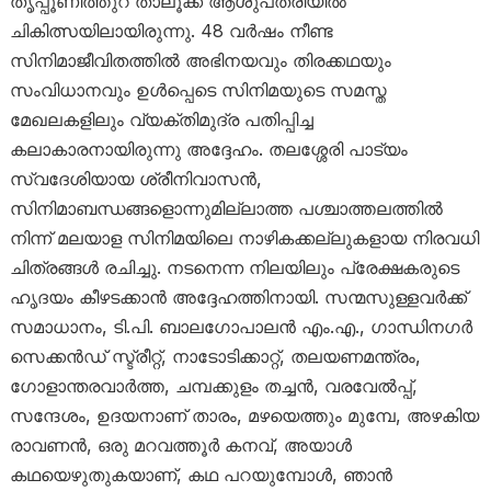
തൃപ്പൂണിത്തുറ താലൂക്ക് ആശുപത്രിയിൽ
ചികിത്സയിലായിരുന്നു. 48 വർഷം നീണ്ട
സിനിമാജീവിതത്തിൽ അഭിനയവും തിരക്കഥയും
സംവിധാനവും ഉൾപ്പെടെ സിനിമയുടെ സമസ്ത
മേഖലകളിലും വ്യക്തിമുദ്ര പതിപ്പിച്ച
കലാകാരനായിരുന്നു അദ്ദേഹം. തലശ്ശേരി പാട്യം
സ്വദേശിയായ ശ്രീനിവാസൻ,
സിനിമാബന്ധങ്ങളൊന്നുമില്ലാത്ത പശ്ചാത്തലത്തിൽ
നിന്ന് മലയാള സിനിമയിലെ നാഴികക്കല്ലുകളായ നിരവധി
ചിത്രങ്ങൾ രചിച്ചു. നടനെന്ന നിലയിലും പ്രേക്ഷകരുടെ
ഹൃദയം കീഴടക്കാൻ അദ്ദേഹത്തിനായി. സന്മസുള്ളവർക്ക്
സമാധാനം, ടി.പി. ബാലഗോപാലൻ എം.എ., ഗാന്ധിനഗർ
സെക്കൻഡ് സ്ട്രീറ്റ്, നാടോടിക്കാറ്റ്, തലയണമന്ത്രം,
ഗോളാന്തരവാർത്ത, ചമ്പക്കുളം തച്ചൻ, വരവേൽപ്പ്,
സന്ദേശം, ഉദയനാണ് താരം, മഴയെത്തും മുമ്പേ, അഴകിയ
രാവണൻ, ഒരു മറവത്തൂർ കനവ്, അയാൾ
കഥയെഴുതുകയാണ്, കഥ പറയുമ്പോൾ, ഞാൻ