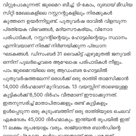
വിറ്റുപോകുന്നത്. ജുമൈറ ബീച്ച്, ടി-കോം, ദുബായ് മീഡിയ
സിറ്റി മേഖലകളിലെ റസ്റ്ററന്റുകളിലും നിരക്കുകൾ
കുത്തനെ ഉയർന്നിട്ടുണ്ട്. പുതുവർഷ രാവിൽ വിളമ്പുന്ന
പ്രത്യേക വിഭവങ്ങൾ, മദ്യസൗകര്യം, വിനോദ
പരിപാടികൾ, റസ്റ്ററന്റിന്റെയും ഹോട്ടലിന്റെയും സ്ഥാനം
എന്നിവയാണ് നിരക്ക് നിർണയിക്കുന്ന പ്രധാന
ഘടകങ്ങൾ. ഡിസംബർ 31 വൈകിട്ട് ഏഴുമുതൽ ജനുവരി
ഒന്നിന് പുലർച്ചെവരെ ആഘോഷ പരിപാടികൾ നീളും.
പാം ജുമൈറയിലെ ഒരു ആഡംബര ഹോട്ടലിൽ
പുതുവർഷത്തലേന്ന് ഒരാൾക്ക് ഒരു രാത്രി താമസിക്കാൻ
14,000 ദിർഹമാണ് മുറിവാടക. 13 വയസ്സിന് താഴെയുള്ള
കുട്ടികൾക്ക് 8,500 ദിർഹം വീതമാണ് ഈടാക്കുന്നത്.
ഇതനുസരിച്ച് മാതാപിതാക്കളും രണ്ട് കുട്ടികളും
ഉൾപ്പെടുന്ന ഒരു കുടുംബത്തിന് ഒരു രാത്രിയുടെ ചെലവ്
ഏകദേശം 45,000 ദിർഹമാകും. ഇന്ത്യൻ രൂപയിൽ ഇത്
11 ലക്ഷം രൂപയോളം വരും. രാജ്യാന്തര ബാൻഡിന്റെ
ലൈവ് പ്രകടനം ഉൾപ്പെടുന്നതാണ് ഈ പാക്കേജ്.