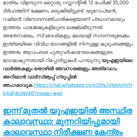
മാത്രം വിളമ്പുന്ന മറ്റൊരു റസ്റ്ററന്റിൽ 12 പേർക്ക് 35,000
ദിർഹത്തിന് ഭക്ഷണം ഒരുക്കിയിട്ടുണ്ട്. യൂറോപ്യൻ,
റഷ്യൻ വിനോദസഞ്ചാരികളെയാണ് പ്രധാനമായും
ഇത്തരം പാക്കേജുകളിലൂടെ ലക്ഷ്യമിടുന്നത്.
അതേസമയം, സ്വദേശികളും മലയാളി സമ്പന്നരുമടക്കം
ഇന്ത്യയിലെ വിവിധ ഭാഗങ്ങളിൽ നിന്നുള്ള കുടുംബങ്ങളും
ഇത്തരം ആഡംബര പുതുവർഷാഘോഷങ്ങളുടെ
ഭാഗമാകുന്നതായി റിപ്പോർട്ടുകൾ പറയുന്നു.
യുഎഇയിലെ
വാർത്തകളും തൊഴിൽ അവസരങ്ങളും അതിവേഗം
അറിയാൻ വാട്സ്ആപ്പ് ഗ്രൂപ്പിൽ
അംഗമാവുക
https://chat.whatsapp.com/DfsJVtpVohVH
b4aFdLbW46?mode=wwt
ഇന്ന് മുതൽ യുഎഇയിൽ അസ്ഥിര
കാലാവസ്ഥാ; മുന്നറിയിപ്പുമായി
കാലാവസ്ഥാ നിരീക്ഷണ കേന്ദ്രം