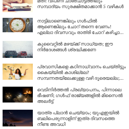
മതി: വിപണി ചാഞ്ചാട്ടത്തിലും
സമ്പാദ്യം സുരക്ഷിതമാക്കാൻ 5 വഴികൾ
നാട്ടിലാണെങ്കിലും ​ഗൾഫിൽ
ആണെങ്കിലും ചോറ് തന്നെ വേണം!
എല്ലാ ദിവസവും രാത്രി ചോറ് കഴിച്ചാൽ
ശരീരത്തിൽ എന്ത് സംഭവിക്കും?
കുവൈറ്റിൽ മഴയ്ക്ക് സാധ്യത; ഈ
നിർദേശങ്ങൾ ശ്രദ്ധിക്കണേ
പ്രവാസികളെ കഠിനാധ്വാനം ചെയ്തിട്ടും
കൈയ്യിൽ കാശില്ലേ?
സമ്പന്നതയിലേക്കുള്ള വഴി ദൂരെയല്ല;
ഈ 5 കാര്യങ്ങൾ ശ്രദ്ധിച്ചാൽ നിങ്ങളുടെ
ബാങ്ക് ബാലൻസും കുതിച്ചുയരും!
വെടിനിർത്തൽ പ്രഖ്യാപനം, പിന്നാലെ
ഭീഷണി; ഗൾഫ് രാജ്യങ്ങളിൽ മിസൈൽ
അലർട്ട്
യാത്ര പ്ലാൻ ചെയ്യാം; യുഎഇയിൽ
ബലിപെരുന്നാളിന് ഇത്ര ദിവസത്തെ
നീണ്ട അവധി