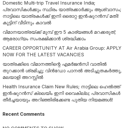
Domestic Multi-trip Travel Insurance India;
പ്രവാസികൾക്കും സ്ഥിരം യാത്രക്കാർക്കും ആശ്വാസം;
നാട്ടിലെ യാത്രകൾക്ക് ഇനി ഒരൊറ്റ ഇൻഷുറൻസ് മതി!
കൂട്ടിന് വീടിനും കാവൽ
വിമാനയാത്രയ്ക്ക് മുമ്പ് ഈ 5 കാര്യങ്ങൾ മറക്കരുത്;
ആരോഗ്യം സംരക്ഷിക്കാൻ ശ്രദ്ധിക്കാം
CAREER OPPORTUNITY AT Air Arabia Group: APPLY
NOW FOR THE LATEST VACANCIES
യാത്രക്കിടെ വിമാനത്തിന്റെ എമർജൻസി വാതിൽ
തുറക്കാൻ ശ്രമിച്ചു; വിൻഡോ പാനൽ അടിച്ചുതകർത്തു,
മലയാളി അറസ്റ്റിൽ
Health Insurance Claim New Rules; നാട്ടിലെ ഹെൽത്ത്
ഇൻഷുറൻസ് ക്ലെയിം ഇനി വൈകില്ല; പ്രവാസികൾ
തീർച്ചയായും അറിഞ്ഞിരിക്കേണ്ട പുതിയ നിയമങ്ങൾ!
Recent Comments