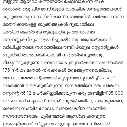
നീളുന്ന ആഘോഷത്തിനായി ചെലവാകുന്ന തുക,
ശരാശരി ഒരു പ്രവാസിയുടെ വാർഷിക ശമ്പളത്തേക്കാൾ
കൂടുതലാകുന്ന സ്ഥിതിയാണ് നഗരത്തിൽ. വർഷാവസാന
രാത്രിക്കായുള്ള ബുക്കിങ്ങുകൾ ദുബായിലെ
പഞ്ചനക്ഷത്ര ഹോട്ടലുകളിലും ആഡംബര
റസ്റ്ററന്റുകളിലും ആരംഭിച്ചുകഴിഞ്ഞു. ആവശ്യക്കാർ
വർധിച്ചതോടെ നഗരത്തിലെ രണ്ട് പ്രമുഖ റസ്റ്ററന്റുകൾ
ബുക്കിങ് താൽക്കാലികമായി നിർത്തിവെച്ചതായും
റിപ്പോർട്ടുകളുണ്ട്. ലഘുവായ പുതുവർഷാഘോഷങ്ങൾക്ക്
175 ദിർഹം മുതൽ നിരക്കുകൾ തുടങ്ങുന്നുവെങ്കിലും,
ആഡംബരത്തിന്റെ തോത് കൂടുന്നതനുസരിച്ച് ചെലവ്
ലക്ഷങ്ങൾ വരെ കുതിക്കുന്നു. നഗരത്തിലെ ഒരു പ്രമുഖ
റസ്റ്ററന്റിൽ 12 പേർക്ക് ഇരിക്കാവുന്ന ഒരു ടേബിളിന് 35,000
ദിർഹമാണ് ബുക്കിങ് നിരക്ക്. ബുർജ് ഖലീഫ, പാം ജുമൈറ,
ഷെയ്ഖ് സായിദ് റോഡ്, ദുബായ് മറീന തുടങ്ങിയ
നഗരസൗന്ദര്യം പൂർണമായി ആസ്വദിക്കാവുന്ന
ഇടങ്ങളിലാണ് സീറ്റുകൾ ഏറ്റവും ഉയർന്ന നിരക്കിൽ