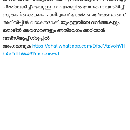
പ്രത്യേകിച്ച് മഴയുള്ള സമയങ്ങളിൽ വേഗത നിയന്ത്രിച്ച്
സുരക്ഷിത അകലം പാലിച്ചാണ് യാത്ര ചെയ്യേണ്ടതെന്ന്
അറിയിപ്പിൽ വ്യക്തമാക്കി.
യുഎഇയിലെ വാർത്തകളും
തൊഴിൽ അവസരങ്ങളും അതിവേഗം അറിയാൻ
വാട്സ്ആപ്പ് ഗ്രൂപ്പിൽ
അംഗമാവുക
https://chat.whatsapp.com/DfsJVtpVohVH
b4aFdLbW46?mode=wwt