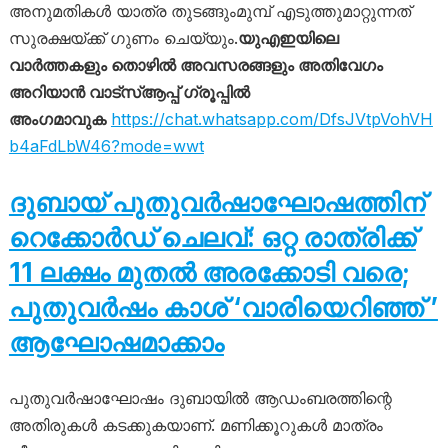
അനുമതികൾ യാത്ര തുടങ്ങുംമുമ്പ് എടുത്തുമാറ്റുന്നത്
സുരക്ഷയ്ക്ക് ഗുണം ചെയ്യും.
യുഎഇയിലെ
വാർത്തകളും തൊഴിൽ അവസരങ്ങളും അതിവേഗം
അറിയാൻ വാട്സ്ആപ്പ് ഗ്രൂപ്പിൽ
അംഗമാവുക
https://chat.whatsapp.com/DfsJVtpVohVH
b4aFdLbW46?mode=wwt
ദുബായ് പുതുവർഷാഘോഷത്തിന്
റെക്കോർഡ് ചെലവ്: ഒറ്റ രാത്രിക്ക്
11 ലക്ഷം മുതൽ അരക്കോടി വരെ;
പുതുവർഷം കാശ് ‘വാരിയെറിഞ്ഞ് ’
ആഘോഷമാക്കാം
പുതുവർഷാഘോഷം ദുബായിൽ ആഡംബരത്തിന്റെ
അതിരുകൾ കടക്കുകയാണ്. മണിക്കൂറുകൾ മാത്രം