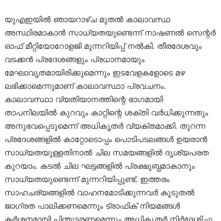
യുഎഇയിൽ ഞായറാഴ്ച മുതൽ കാലാവസ്ഥ
അസ്ഥിരമാകാൻ സാധ്യതയുണ്ടെന്ന് നാഷണൽ സെന്റർ
ഓഫ് മീറ്റിയോറോളജി മുന്നറിയിപ്പ് നൽകി. തീരദേശവും
വടക്കൻ പ്രദേശങ്ങളും പ്രധാനമായും
മേഘാവൃതമായിരിക്കുമെന്നും ഇടവേളകളോടെ മഴ
ലഭിക്കാമെന്നുമാണ് കാലാവസ്ഥാ പ്രവചനം.
കാലാവസ്ഥാ വ്യതിയാനത്തിന്റെ ഭാഗമായി
താപനിലയിൽ കുറവും കാറ്റിന്റെ ശക്തി വർധിക്കുന്നതും
അനുഭവപ്പെടുമെന്ന് അധികൃതർ വ്യക്തമാക്കി. തുറന്ന
പ്രദേശങ്ങളിൽ കാറ്റോടൊപ്പം പൊടിപടലങ്ങൾ ഉയരാൻ
സാധ്യതയുള്ളതിനാൽ ചില സമയങ്ങളിൽ ദൃശ്യപരത
കുറയാം. കടൽ ചില ഘട്ടങ്ങളിൽ പ്രക്ഷുബ്ധമാകാനും
സാധ്യതയുണ്ടെന്ന് മുന്നറിയിപ്പുണ്ട്. ഇത്തരം
സാഹചര്യങ്ങളിൽ വാഹനമോടിക്കുന്നവർ കൂടുതൽ
ജാഗ്രത പാലിക്കണമെന്നും ട്രാഫിക് നിയമങ്ങൾ
കർശനമായി പിന്തുടരണമെന്നും അധികൃതർ നിർദേശിച്ചു.