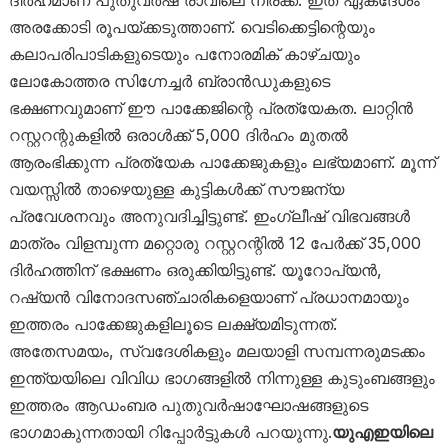
ദിർഹമാണ് പുതുവർഷ രാവിലെ നിരക്ക്. ഇത് ഏകദേശം
അരക്കോടി രൂപയ്ക്കടുത്താണ്. വെടിക്കെട്ടിന്റെയും
കലാപരിപാടികളുടെയും പനോരമിക് കാഴ്ചയും
ലോകോത്തര സിഗ്നേച്ചർ ബ്രാൻഡുകളുടെ
ഭക്ഷണവുമാണ് ഈ പാക്കേജിന്റെ പ്രത്യേകത. ലാറ്റിൻ
റസ്റ്ററന്റുകളിൽ ഒരാൾക്ക് 5,000 ദിർഹം മുതൽ
ആരംഭിക്കുന്ന പ്രത്യേക പാക്കേജുകളും ലഭ്യമാണ്. മൂന്ന്
വയസ്സിൽ താഴെയുള്ള കുട്ടികൾക്ക് സൗജന്യ
പ്രവേശനവും അനുവദിച്ചിട്ടുണ്ട്. ഇംഗ്ലീഷ് വിഭവങ്ങൾ
മാത്രം വിളമ്പുന്ന മറ്റൊരു റസ്റ്ററന്റിൽ 12 പേർക്ക് 35,000
ദിർഹത്തിന് ഭക്ഷണം ഒരുക്കിയിട്ടുണ്ട്. യൂറോപ്യൻ,
റഷ്യൻ വിനോദസഞ്ചാരികളെയാണ് പ്രധാനമായും
ഇത്തരം പാക്കേജുകളിലൂടെ ലക്ഷ്യമിടുന്നത്.
അതേസമയം, സ്വദേശികളും മലയാളി സമ്പന്നരുമടക്കം
ഇന്ത്യയിലെ വിവിധ ഭാഗങ്ങളിൽ നിന്നുള്ള കുടുംബങ്ങളും
ഇത്തരം ആഡംബര പുതുവർഷാഘോഷങ്ങളുടെ
ഭാഗമാകുന്നതായി റിപ്പോർട്ടുകൾ പറയുന്നു.
യുഎഇയിലെ