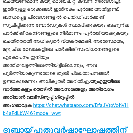
ചെയ്യണമെന്ന് ക്യു മൊബിലിറ്റി കമ്പനി നിർദേശിച്ചു.
ഇതിനുള്ള ഒരുക്കങ്ങൾ ഇതിനകം പൂർത്തിയായിട്ടുണ്ട്.
ബന്ധപ്പെട്ട പ്രദേശങ്ങളിൽ പെയ്ഡ് പാർക്കിങ്
സൂചിപ്പിക്കുന്ന ബോർഡുകൾ സ്ഥാപിക്കുകയും ബഹുനില
പാർക്കിങ് കേന്ദ്രങ്ങളുടെ നിർമാണം പൂര്‍ത്തിയാക്കുകയും
ചെയ്തതായി അധികൃതർ വ്യക്തമാക്കി. അതേസമയം,
മറ്റു ചില മേഖലകളിലെ പാർക്കിങ് സംവിധാനങ്ങളുടെ
ഏകോപനം ഇനിയും
അന്തിമഘട്ടത്തിലെത്തിയിട്ടില്ലെന്നും, അവ
പൂർത്തിയാകുന്നതോടെ തുടർ പ്രഖ്യാപനങ്ങൾ
ഉണ്ടാകുമെന്നും അധികൃതർ അറിയിച്ചു.
യുഎഇയിലെ
വാർത്തകളും തൊഴിൽ അവസരങ്ങളും അതിവേഗം
അറിയാൻ വാട്സ്ആപ്പ് ഗ്രൂപ്പിൽ
അംഗമാവുക
https://chat.whatsapp.com/DfsJVtpVohVH
b4aFdLbW46?mode=wwt
ദുബായ് പുതുവർഷാഘോഷത്തിന്