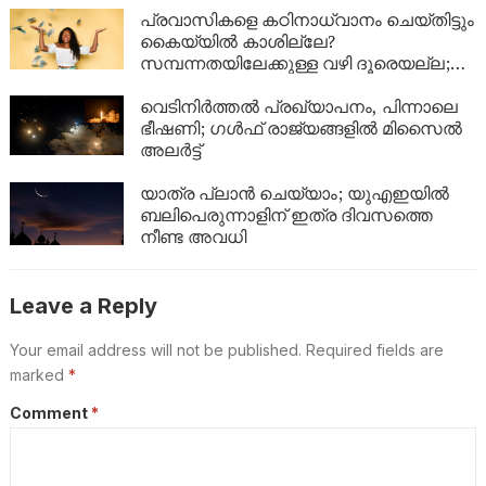
പ്രവാസികളെ കഠിനാധ്വാനം ചെയ്തിട്ടും
കൈയ്യിൽ കാശില്ലേ?
സമ്പന്നതയിലേക്കുള്ള വഴി ദൂരെയല്ല;
ഈ 5 കാര്യങ്ങൾ ശ്രദ്ധിച്ചാൽ നിങ്ങളുടെ
ബാങ്ക് ബാലൻസും കുതിച്ചുയരും!
വെടിനിർത്തൽ പ്രഖ്യാപനം, പിന്നാലെ
ഭീഷണി; ഗൾഫ് രാജ്യങ്ങളിൽ മിസൈൽ
അലർട്ട്
യാത്ര പ്ലാൻ ചെയ്യാം; യുഎഇയിൽ
ബലിപെരുന്നാളിന് ഇത്ര ദിവസത്തെ
നീണ്ട അവധി
Leave a Reply
Your email address will not be published.
Required fields are
marked
*
Comment
*