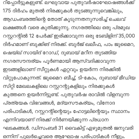
റിപ്പോർട്ടുകളുണ്ട്. ലഘുവായ പുതുവർഷാഘോഷങ്ങൾക്ക്
175 ദിർഹം മുതൽ നിരക്കുകൾ തുടങ്ങുന്നുവെങ്കിലും,
ആഡംബരത്തിന്റെ തോത് കൂടുന്നതനുസരിച്ച് ചെലവ്
ലക്ഷങ്ങൾ വരെ കുതിക്കുന്നു. നഗരത്തിലെ ഒരു പ്രമുഖ
റസ്റ്ററന്റിൽ 12 പേർക്ക് ഇരിക്കാവുന്ന ഒരു ടേബിളിന് 35,000
ദിർഹമാണ് ബുക്കിങ് നിരക്ക്. ബുർജ് ഖലീഫ, പാം ജുമൈറ,
ഷെയ്ഖ് സായിദ് റോഡ്, ദുബായ് മറീന തുടങ്ങിയ
നഗരസൗന്ദര്യം പൂർണമായി ആസ്വദിക്കാവുന്ന
ഇടങ്ങളിലാണ് സീറ്റുകൾ ഏറ്റവും ഉയർന്ന നിരക്കിൽ
വിറ്റുപോകുന്നത്. ജുമൈറ ബീച്ച്, ടി-കോം, ദുബായ് മീഡിയ
സിറ്റി മേഖലകളിലെ റസ്റ്ററന്റുകളിലും നിരക്കുകൾ
കുത്തനെ ഉയർന്നിട്ടുണ്ട്. പുതുവർഷ രാവിൽ വിളമ്പുന്ന
പ്രത്യേക വിഭവങ്ങൾ, മദ്യസൗകര്യം, വിനോദ
പരിപാടികൾ, റസ്റ്ററന്റിന്റെയും ഹോട്ടലിന്റെയും സ്ഥാനം
എന്നിവയാണ് നിരക്ക് നിർണയിക്കുന്ന പ്രധാന
ഘടകങ്ങൾ. ഡിസംബർ 31 വൈകിട്ട് ഏഴുമുതൽ ജനുവരി
ഒന്നിന് പുലർച്ചെവരെ ആഘോഷ പരിപാടികൾ നീളും.