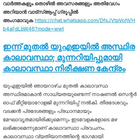
വാർത്തകളും തൊഴിൽ അവസരങ്ങളും അതിവേഗം
അറിയാൻ വാട്സ്ആപ്പ് ഗ്രൂപ്പിൽ
അംഗമാവുക
https://chat.whatsapp.com/DfsJVtpVohVH
b4aFdLbW46?mode=wwt
ഇന്ന് മുതൽ യുഎഇയിൽ അസ്ഥിര
കാലാവസ്ഥാ; മുന്നറിയിപ്പുമായി
കാലാവസ്ഥാ നിരീക്ഷണ കേന്ദ്രം
യുഎഇയിൽ ഞായറാഴ്ച മുതൽ കാലാവസ്ഥ
അസ്ഥിരമാകാൻ സാധ്യതയുണ്ടെന്ന് നാഷണൽ സെന്റർ
ഓഫ് മീറ്റിയോറോളജി മുന്നറിയിപ്പ് നൽകി. തീരദേശവും
വടക്കൻ പ്രദേശങ്ങളും പ്രധാനമായും
മേഘാവൃതമായിരിക്കുമെന്നും ഇടവേളകളോടെ മഴ
ലഭിക്കാമെന്നുമാണ് കാലാവസ്ഥാ പ്രവചനം.
കാലാവസ്ഥാ വ്യതിയാനത്തിന്റെ ഭാഗമായി