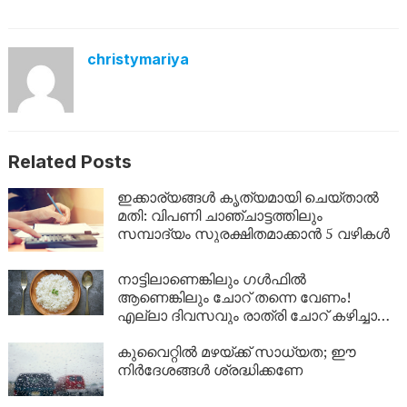
christymariya
Related Posts
ഇക്കാര്യങ്ങൾ കൃത്യമായി ചെയ്താൽ
മതി: വിപണി ചാഞ്ചാട്ടത്തിലും
സമ്പാദ്യം സുരക്ഷിതമാക്കാൻ 5 വഴികൾ
നാട്ടിലാണെങ്കിലും ​ഗൾഫിൽ
ആണെങ്കിലും ചോറ് തന്നെ വേണം!
എല്ലാ ദിവസവും രാത്രി ചോറ് കഴിച്ചാൽ
ശരീരത്തിൽ എന്ത് സംഭവിക്കും?
കുവൈറ്റിൽ മഴയ്ക്ക് സാധ്യത; ഈ
നിർദേശങ്ങൾ ശ്രദ്ധിക്കണേ