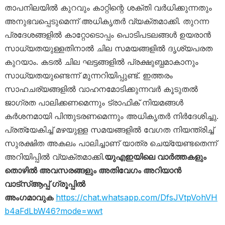
താപനിലയിൽ കുറവും കാറ്റിന്റെ ശക്തി വർധിക്കുന്നതും
അനുഭവപ്പെടുമെന്ന് അധികൃതർ വ്യക്തമാക്കി. തുറന്ന
പ്രദേശങ്ങളിൽ കാറ്റോടൊപ്പം പൊടിപടലങ്ങൾ ഉയരാൻ
സാധ്യതയുള്ളതിനാൽ ചില സമയങ്ങളിൽ ദൃശ്യപരത
കുറയാം. കടൽ ചില ഘട്ടങ്ങളിൽ പ്രക്ഷുബ്ധമാകാനും
സാധ്യതയുണ്ടെന്ന് മുന്നറിയിപ്പുണ്ട്. ഇത്തരം
സാഹചര്യങ്ങളിൽ വാഹനമോടിക്കുന്നവർ കൂടുതൽ
ജാഗ്രത പാലിക്കണമെന്നും ട്രാഫിക് നിയമങ്ങൾ
കർശനമായി പിന്തുടരണമെന്നും അധികൃതർ നിർദേശിച്ചു.
പ്രത്യേകിച്ച് മഴയുള്ള സമയങ്ങളിൽ വേഗത നിയന്ത്രിച്ച്
സുരക്ഷിത അകലം പാലിച്ചാണ് യാത്ര ചെയ്യേണ്ടതെന്ന്
അറിയിപ്പിൽ വ്യക്തമാക്കി.
യുഎഇയിലെ വാർത്തകളും
തൊഴിൽ അവസരങ്ങളും അതിവേഗം അറിയാൻ
വാട്സ്ആപ്പ് ഗ്രൂപ്പിൽ
അംഗമാവുക
https://chat.whatsapp.com/DfsJVtpVohVH
b4aFdLbW46?mode=wwt