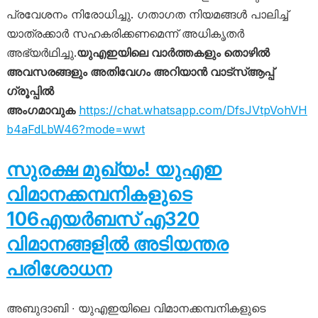
പ്രവേശനം നിരോധിച്ചു. ഗതാഗത നിയമങ്ങൾ പാലിച്ച്
യാത്രക്കാർ സഹകരിക്കണമെന്ന് അധികൃതർ
അഭ്യർഥിച്ചു.
യുഎഇയിലെ വാർത്തകളും തൊഴിൽ
അവസരങ്ങളും അതിവേഗം അറിയാൻ വാട്സ്ആപ്പ്
ഗ്രൂപ്പിൽ
അംഗമാവുക
https://chat.whatsapp.com/DfsJVtpVohVH
b4aFdLbW46?mode=wwt
സുരക്ഷ മുഖ്യം! യുഎഇ
വിമാനക്കമ്പനികളുടെ
106എയർബസ് എ320
വിമാനങ്ങളിൽ അടിയന്തര
പരിശോധന
അബുദാബി ∙ യുഎഇയിലെ വിമാനക്കമ്പനികളുടെ