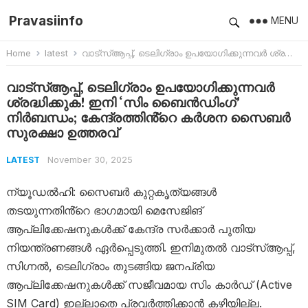
Pravasiinfo
MENU
Home
latest
വാട്‌സ്ആപ്പ്, ടെലിഗ്രാം ഉപയോഗിക്കുന്നവർ ശ്രദ്ധിക്കുക! ഇനി ‘സിം ബൈൻഡിംഗ്’ നിർബന്ധം; കേന്ദ്രത്തിൻ്റെ കർശന സൈബർ സുരക്ഷാ ഉത്തരവ്
വാട്‌സ്ആപ്പ്, ടെലിഗ്രാം ഉപയോഗിക്കുന്നവർ
ശ്രദ്ധിക്കുക! ഇനി ‘സിം ബൈൻഡിംഗ്’
നിർബന്ധം; കേന്ദ്രത്തിൻ്റെ കർശന സൈബർ
സുരക്ഷാ ഉത്തരവ്
November 30, 2025
LATEST
ന്യൂഡൽഹി: സൈബർ കുറ്റകൃത്യങ്ങൾ
തടയുന്നതിൻ്റെ ഭാഗമായി മെസേജിങ്
ആപ്ലിക്കേഷനുകൾക്ക് കേന്ദ്ര സർക്കാർ പുതിയ
നിയന്ത്രണങ്ങൾ ഏർപ്പെടുത്തി. ഇനിമുതൽ വാട്‌സ്ആപ്പ്,
സിഗ്നൽ, ടെലിഗ്രാം തുടങ്ങിയ ജനപ്രിയ
ആപ്ലിക്കേഷനുകൾക്ക് സജീവമായ സിം കാർഡ് (Active
SIM Card) ഇല്ലാതെ പ്രവർത്തിക്കാൻ കഴിയില്ല.