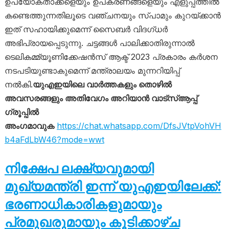
ഉപയോക്താക്കളെയും ഉപകരണങ്ങളെയും എളുപ്പത്തിൽ
കണ്ടെത്തുന്നതിലൂടെ വഞ്ചനയും സ്പാമും കുറയ്ക്കാൻ
ഇത് സഹായിക്കുമെന്ന് സൈബർ വിദഗ്ധർ
അഭിപ്രായപ്പെടുന്നു. ചട്ടങ്ങൾ പാലിക്കാതിരുന്നാൽ
ടെലികമ്മ്യൂണിക്കേഷൻസ് ആക്ട് 2023 പ്രകാരം കർശന
നടപടിയുണ്ടാകുമെന്ന് മന്ത്രാലയം മുന്നറിയിപ്പ്
നൽകി.
യുഎഇയിലെ വാർത്തകളും തൊഴിൽ
അവസരങ്ങളും അതിവേഗം അറിയാൻ വാട്സ്ആപ്പ്
ഗ്രൂപ്പിൽ
അംഗമാവുക
https://chat.whatsapp.com/DfsJVtpVohVH
b4aFdLbW46?mode=wwt
നിക്ഷേപ ലക്ഷ്യവുമായി
മുഖ്യമന്ത്രി ഇന്ന് യുഎഇയിലേക്ക്:
ഭരണാധികാരികളുമായും
പ്രമുഖരുമായും കൂടിക്കാഴ്ച