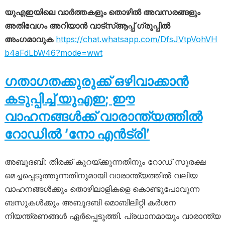
യുഎഇയിലെ വാർത്തകളും തൊഴിൽ അവസരങ്ങളും
അതിവേഗം അറിയാൻ വാട്സ്ആപ്പ് ഗ്രൂപ്പിൽ
അംഗമാവുക
https://chat.whatsapp.com/DfsJVtpVohVH
b4aFdLbW46?mode=wwt
ഗതാഗതക്കുരുക്ക് ഒഴിവാക്കാൻ
കടുപ്പിച്ച് യുഎഇ; ഈ
വാഹനങ്ങൾക്ക് വാരാന്ത്യത്തിൽ
റോഡിൽ ‘നോ എൻട്രി’
അ​ബൂ​ദ​ബി: തിരക്ക് കുറയ്ക്കുന്നതിനും റോഡ് സുരക്ഷ
മെച്ചപ്പെടുത്തുന്നതിനുമായി വാരാന്ത്യത്തിൽ വലിയ
വാഹനങ്ങൾക്കും തൊഴിലാളികളെ കൊണ്ടുപോവുന്ന
ബസുകൾക്കും അബൂദബി മൊബിലിറ്റി കർശന
നിയന്ത്രണങ്ങൾ ഏർപ്പെടുത്തി. പ്രധാനമായും വാരാന്ത്യ