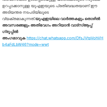
ഉറപ്പാക്കാനുള്ള യുഎഇയുടെ പ്രതിബദ്ധതയാണ് ഈ
അടിയന്തര നടപടിയിലൂടെ
വ്യക്തമാകുന്നത്.
യുഎഇയിലെ വാർത്തകളും തൊഴിൽ
അവസരങ്ങളും അതിവേഗം അറിയാൻ വാട്സ്ആപ്പ്
ഗ്രൂപ്പിൽ
അംഗമാവുക
https://chat.whatsapp.com/DfsJVtpVohVH
b4aFdLbW46?mode=wwt