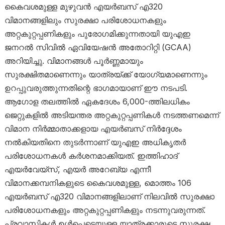
കൈവശമുള്ള മുഴുവൻ എയർബസ് എ320
വിമാനങ്ങളിലും സുരക്ഷാ പരിശോധനകളും
അറ്റകുറ്റപ്പണികളും പുരോഗമിക്കുന്നതായി യുഎഇ
ജനറൽ സിവിൽ ഏവിയേഷൻ അതോറിറ്റി (GCAA)
അറിയിച്ചു. വിമാനങ്ങൾ പൂർണ്ണമായും
സുരക്ഷിതമാണെന്നും യാത്രയ്ക്ക് യോഗ്യമാണെന്നും
ഉറപ്പുവരുത്തുന്നതിന്റെ ഭാഗമായാണ് ഈ നടപടി.
ആഗോള തലത്തിൽ ഏകദേശം 6,000-ത്തിലധികം
ജെറ്റുകളിൽ അടിയന്തര അറ്റകുറ്റപ്പണികൾ നടത്തണമെന്ന്
വിമാന നിർമ്മാതാക്കളായ എയർബസ് നിർദ്ദേശം
നൽകിയതിനെ തുടർന്നാണ് യുഎഇ അധികൃതർ
പരിശോധനകൾ കർശനമാക്കിയത്. ഇത്തിഹാദ്
എയർവേയ്‌സ്, എയർ അറേബ്യ എന്നീ
വിമാനക്കമ്പനികളുടെ കൈവശമുള്ള, മൊത്തം 106
എയർബസ് എ320 വിമാനങ്ങളിലാണ് നിലവിൽ സുരക്ഷാ
പരിശോധനകളും അറ്റകുറ്റപ്പണികളും നടന്നുവരുന്നത്.
പ്രവാസികൾ ഉൾപ്പെടെയുള്ള യാത്രക്കാരുടെ സുരക്ഷ