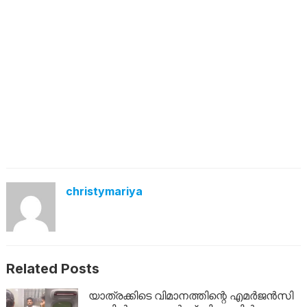
christymariya
Related Posts
യാത്രക്കിടെ വിമാനത്തിന്റെ എമർജൻസി