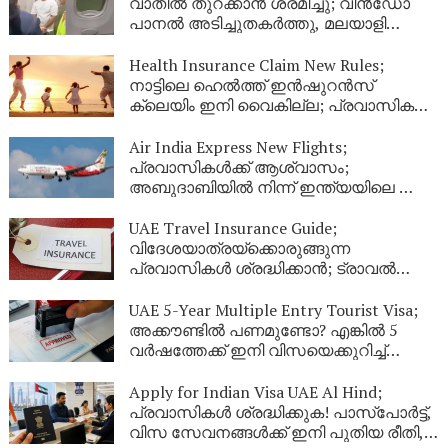
വാതിൽ തുറക്കാൻ ശ്രമിച്ചു; വിൻഡോ
പാനൽ അടിച്ചുതകർത്തു, മലയാളി
അറസ്റ്റിൽ
Health Insurance Claim New Rules;
നാട്ടിലെ ഹെൽത്ത് ഇൻഷുറൻസ്
ക്ലെയിം ഇനി വൈകില്ല; പ്രവാസികൾ
തീർച്ചയായും അറിഞ്ഞിരിക്കേണ്ട പുതിയ
നിയമങ്ങൾ!
Air India Express New Flights;
പ്രവാസികൾക്ക് ആശ്വാസം;
അബുദാബിയിൽ നിന്ന് ഇന്ത്യയിലെ ഈ
നഗരങ്ങളിലേക്ക് കൂടി പുതിയ വിമാന
സർവീസുകൾ
UAE Travel Insurance Guide;
വിദേശയാത്രയ്ക്കൊരുങ്ങുന്ന
പ്രവാസികൾ ശ്രദ്ധിക്കാൻ; ട്രാവൽ
ഇൻഷുറൻസ് എടുക്കുമ്പോൾ ഈ
കാര്യങ്ങൾ ഉറപ്പുവരുത്തുക
UAE 5-Year Multiple Entry Tourist Visa;
അക്കൗണ്ടിൽ പണമുണ്ടോ? എങ്കിൽ 5
വർഷത്തേക്ക് ഇനി വിസയെക്കുറിച്ച്
പേടിക്കണ്ട! യുഎഇ നൽകുന്ന ഈ
കിടിലൻ ഓഫർ പ്രവാസികൾ അറിയാതെ
Apply for Indian Visa UAE Al Hind;
പോകരുത്
പ്രവാസികൾ ശ്രദ്ധിക്കുക! പാസ്‌പോർട്ട്,
വിസ സേവനങ്ങൾക്ക് ഇനി പുതിയ രീതി,