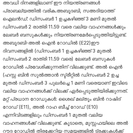
അവധി ദിനങ്ങളിലാണ് ഈ നിയന്ത്രണങ്ങൾ
പ്രാബല്യത്തിൽ വരിക.അബൂദബി, സഅദിയാത്ത്
ഐലൻഡ്: ഡിസംബർ 1 ഉച്ചകഴിഞ്ഞ് 3 മണി മുതൽ
ഡിസംബർ 2 രാത്രി 11.59 വരെ വലിയ വാഹനങ്ങൾക്കും
ലേബർ ബസുകൾക്കും നിയന്ത്രണമേർപ്പെടുത്തിയിട്ടുണ്ട്.
അബൂദബി-അൽ ഐൻ റോഡിൽ (E22)ഈ
ദിവസങ്ങളിൽ (ഡിസംബർ 1 ഉച്ചകഴിഞ്ഞ് 3 മുതൽ
ഡിസംബർ 2 രാത്രി 11.59 വരെ) ലേബർ ബസുകൾ
റോഡിൽ പ്രവേശിക്കുന്നതിന് വിലക്കുണ്ട്. അൽ ഐൻ
(ഹസ്സ ബിൻ സുൽത്താൻ സ്ട്രീറ്റിൽ ഡിസംബർ 2 ഉച്ച
മുതൽ ഡിസംബർ 3 പുലർച്ചെ 1 മണി വരെയാണ് ഇവിടെ
വലിയ വാഹനങ്ങൾക്ക് വിലക്ക് ഏർപ്പെടുത്തിയിരിക്കുന്നത്.
മറ്റ് പ്രധാന റോഡുകൾ: ശൈഖ് മഖ്തൂം ബിൻ റാഷിദ്
റോഡ് (E11), അൽ റാഹ ബീച്ച് റോഡ് (E10)
എന്നിവിടങ്ങളിലും ഡിസംബർ 1 മുതൽ വലിയ
വാഹനങ്ങൾക്ക് വിലക്കുണ്ട്. കൂടാതെ, മുസ്സഫയിലെ അൽ
റൗദ റോഡിൽ തിരക്കേറിയ സമയങ്ങളിൽ ട്രക്കുകൾക്ക്