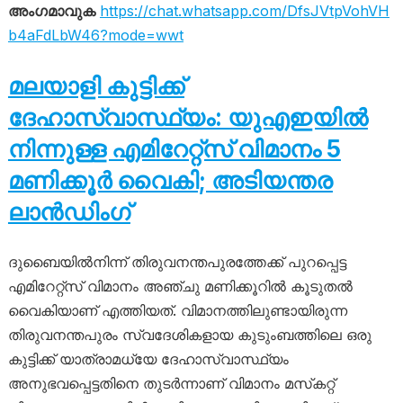
അംഗമാവുക
https://chat.whatsapp.com/DfsJVtpVohVH
b4aFdLbW46?mode=wwt
മലയാളി കുട്ടിക്ക്
ദേഹാസ്വാസ്ഥ്യം: യുഎഇയിൽ
നിന്നുള്ള എമിറേറ്റ്‌സ് വിമാനം 5
മണിക്കൂർ വൈകി; അടിയന്തര
ലാൻഡിംഗ്
ദുബൈയിൽനിന്ന് തിരുവനന്തപുരത്തേക്ക് പുറപ്പെട്ട
എമിറേറ്റ്‌സ് വിമാനം അഞ്ചു മണിക്കൂറിൽ കൂടുതൽ
വൈകിയാണ് എത്തിയത്. വിമാനത്തിലുണ്ടായിരുന്ന
തിരുവനന്തപുരം സ്വദേശികളായ കുടുംബത്തിലെ ഒരു
കുട്ടിക്ക് യാത്രാമധ്യേ ദേഹാസ്വാസ്ഥ്യം
അനുഭവപ്പെട്ടതിനെ തുടർന്നാണ് വിമാനം മസ്‌കറ്റ്