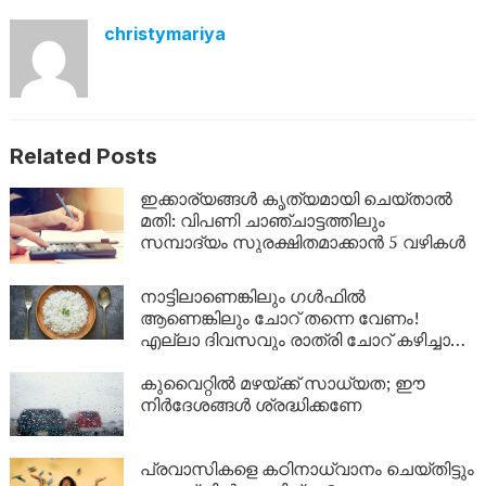
christymariya
Related Posts
ഇക്കാര്യങ്ങൾ കൃത്യമായി ചെയ്താൽ
മതി: വിപണി ചാഞ്ചാട്ടത്തിലും
സമ്പാദ്യം സുരക്ഷിതമാക്കാൻ 5 വഴികൾ
നാട്ടിലാണെങ്കിലും ​ഗൾഫിൽ
ആണെങ്കിലും ചോറ് തന്നെ വേണം!
എല്ലാ ദിവസവും രാത്രി ചോറ് കഴിച്ചാൽ
ശരീരത്തിൽ എന്ത് സംഭവിക്കും?
കുവൈറ്റിൽ മഴയ്ക്ക് സാധ്യത; ഈ
നിർദേശങ്ങൾ ശ്രദ്ധിക്കണേ
പ്രവാസികളെ കഠിനാധ്വാനം ചെയ്തിട്ടും