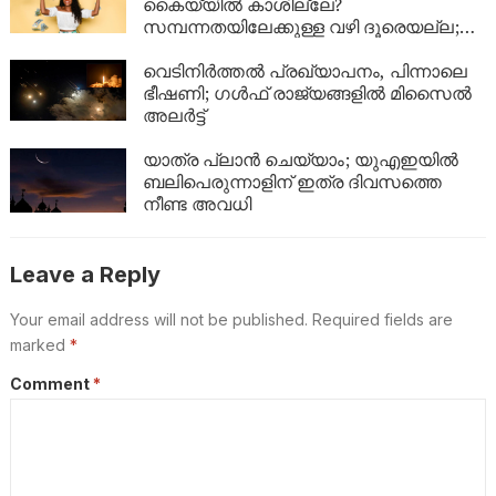
കൈയ്യിൽ കാശില്ലേ?
സമ്പന്നതയിലേക്കുള്ള വഴി ദൂരെയല്ല;
ഈ 5 കാര്യങ്ങൾ ശ്രദ്ധിച്ചാൽ നിങ്ങളുടെ
ബാങ്ക് ബാലൻസും കുതിച്ചുയരും!
വെടിനിർത്തൽ പ്രഖ്യാപനം, പിന്നാലെ
ഭീഷണി; ഗൾഫ് രാജ്യങ്ങളിൽ മിസൈൽ
അലർട്ട്
യാത്ര പ്ലാൻ ചെയ്യാം; യുഎഇയിൽ
ബലിപെരുന്നാളിന് ഇത്ര ദിവസത്തെ
നീണ്ട അവധി
Leave a Reply
Your email address will not be published.
Required fields are
marked
*
Comment
*