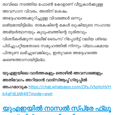
രാവിലെ നടത്തിയ ഫോൺ കോളാണ് വീട്ടുകാർക്കുള്ള
അവസാന വിവരം. അതിന് ശേഷം
അദ്ദേഹത്തെക്കുറിച്ചുള്ള വിവരങ്ങൾ ഒന്നും
ലഭ്യമായിട്ടില്ല. രാകേഷിന്റെ മകൾ ഖുഷിയുടെ സഹായ
അഭ്യർത്ഥനയും കുടുംബത്തിന്റെ ദുരിതവും
വിശദീകരിക്കുന്ന ഖലീജ് ടൈംസ് റിപ്പോർട്ട് വലിയ ശ്രദ്ധ
പിടിച്ചുപറ്റിയതോടെ സമൂഹത്തിൽ നിന്നും വ്യാപകമായ
പിന്തുണ ലഭിച്ചുവെങ്കിലും, ഇതുവരെ അദ്ദേഹത്തെ
കണ്ടെത്താനായിട്ടില്ല.
യുഎഇയിലെ വാർത്തകളും തൊഴിൽ അവസരങ്ങളും
അതിവേഗം അറിയാൻ വാട്സ്ആപ്പ് ഗ്രൂപ്പിൽ
അംഗമാവുക
https://chat.whatsapp.com/DfsJVtpVohVH
b4aFdLbW46?mode=wwt
യുഎഇയിൽ നാസൽ സ്പ്രേ ഫ്ലൂ