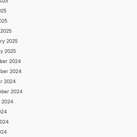
025
025
2025
 2025
ry 2025
y 2025
ber 2024
ber 2024
r 2024
mber 2024
 2024
024
2024
024