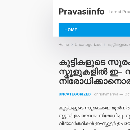
Pravasiinfo
Latest Pra
HOME
Home
Uncategorized
കുട്ടികളുടെ സുര
കുട്ടികളുടെ സു
സ്കൂളുകളിൽ ഇ– സ്
നിരോധിക്കാനൊരു
christymariya
—
Oc
UNCATEGORIZED
കുട്ടികളുടെ സുരക്ഷയെ മുൻനിർ
സ്കൂട്ടർ ഉപയോഗം നിരോധിച്ചു. സ്
വിദ്യാർത്ഥികൾ ഇ-സ്കൂട്ടർ ഉപ