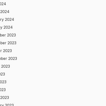
2024
 2024
ry 2024
y 2024
ber 2023
ber 2023
r 2023
ber 2023
 2023
023
023
2023
 2023
ry 2023