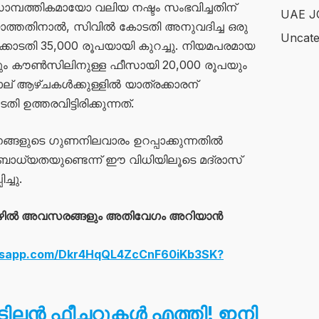
ാമ്പത്തികമായോ വലിയ നഷ്ടം സംഭവിച്ചതിന്
UAE J
ാത്തതിനാൽ, സിവിൽ കോടതി അനുവദിച്ച ഒരു
Uncate
കോടതി 35,000 രൂപയായി കുറച്ചു. നിയമപരമായ
ും കൗൺസിലിനുള്ള ഫീസായി 20,000 രൂപയും
ല് ആഴ്ചകൾക്കുള്ളിൽ യാത്രക്കാരന്
ത്തരവിട്ടിരിക്കുന്നത്.
ങ്ങളുടെ ഗുണനിലവാരം ഉറപ്പാക്കുന്നതിൽ
ള്ള ബാധ്യതയുണ്ടെന്ന് ഈ വിധിയിലൂടെ മദ്രാസ്
്ചു.
ഴിൽ അവസരങ്ങളും അതിവേഗം അറിയാൻ
atsapp.com/Dkr4HqQL4ZcCnF60iKb3SK?
ിടിലൻ ഫീച്ചറുകൾ എത്തി! ഇനി