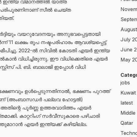
ർ ഇന്ത്യ വിമാനത്തിൽ യാത്ര
Novem
ദരപരിപൂരണിനാണ് സീൽ ചെയ്ത
തിയത്.
Septem
August
ഛർദ്ദിയും വയറുവേദനയും അനുഭവപ്പെട്ടതായി
July 2
ർന്ന് 11 ലക്ഷം രൂപ നഷ്ടപരിഹാരം ആവശ്യപ്പെട്ട്
June 2
പിച്ചു. 2022-ൽ സിവിൽ കോടതി എയർ ഇന്ത്യ
ൽകാൻ വിധിച്ചിരുന്നു. ഈ വിധിക്കെതിരെ എയർ
May 2
റ്റിസ് പി. ബി. ബാലാജി ഇപ്പോൾ വിധി
Catego
jobs
കിൽ ഭക്ഷണവും ഉൾപ്പെടുന്നതിനാൽ, ഭക്ഷണം പുറത്ത്
Kuwait
ിയാണ് (അംബാസഡർ പല്ലവ ഹോട്ടൽ)
latest
 അതിന്റെ പൂർണ്ണ ഉത്തരവാദിത്തം എയർ
Middle
തമാക്കി. കാറ്ററിംഗ് സർവീസുകാരെ പഴിചാരി
Qatar
ഞ്ഞുമാറാൻ എയർ ഇന്ത്യക്ക് കഴിയില്ല.
Techno