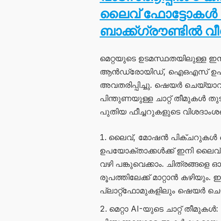
ലൈവ് ഫോട്ടോകൾ 
ബാക്ക്ഗ്രൗണ്ടിൽ 
മെറ്റയുടെ ഉടമസ്ഥതയിലുള്ള ഇൻസ്റ
ആൻഡ്രോയിഡ്, ഐഒഎസ് ഉപയോക
അവതരിപ്പിച്ചു. ഷെയർ ചെയ്യാ
പിന്തുണയുള്ള ചാറ്റ് തീമുകൾ
പുതിയ ഫീച്ചറുകളുടെ വിശദാംശ
ലൈവ്, മോഷൻ പിക്‌ചറുക
ഉപയോക്താക്കൾക്ക് ഇനി ലൈവ്
വഴി പങ്കുവെക്കാം. ചിത്രങ്ങള
രൂപത്തിലേക്ക് മാറ്റാൻ കഴിയു
പ്ലാറ്റ്‌ഫോമുകളിലും ഷെയർ ചെ
മെറ്റാ AI-യുടെ ചാറ്റ് തീമുക