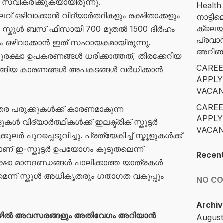
സ്വീകരിക്കുകയായിരുന്നു.
Health
വ് ഒഴിവാക്കാൻ വിദ്യാർത്ഥികളും രക്ഷിതാക്കളും
നാട്ട
ക്ലെയ
നു. സ്കൂൾ ബസ് ഫീസായി 700 മുതൽ 1500 ദിർഹം
പ്രവാ
 ഒഴിവാക്കാൻ ഇത് സഹായകമായിരുന്നു.
അറിഞ്ഞ
സുരക്ഷാ ഉപകരണങ്ങൾ ധരിക്കാത്തത്, തിരക്കേറിയ
CAREE
ങിയ കാരണങ്ങൾ അപകടങ്ങൾ വർധിക്കാൻ
APPLY
VACAN
CAREE
ര പരുക്കുകൾക്ക് കാരണമാകുന്ന
APPLY
 വിദ്യാർത്ഥികൾക്ക് ഇലക്ട്രിക് സ്കൂട്ടർ
VACAN
ർ പുറപ്പെടുവിച്ചു. പ്രത്യേകിച്ച് സ്കൂളുകൾക്ക്
ലാണ് ഇ-സ്കൂട്ടർ ഉപയോഗം കൂടുതലെന്ന്
Recen
്ഷാ മാനദണ്ഡങ്ങൾ പാലിക്കാത്ത യാത്രകൾ
മെന്ന് സ്കൂൾ അധികൃതരും ഗതാഗത വകുപ്പും
NO C
Archiv
ഴിൽ അവസരങ്ങളും അതിവേഗം അറിയാൻ
August