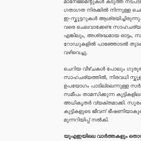
മാനേജ്മെന്റുകൾ കടുത്ത നടപടി 
ഗതാഗത നിരക്കിൽ നിന്നുള്ള ചെല
ഇ-സ്കൂട്ടറുകൾ ആശ്രയിച്ചിരുന്
വരെ ചെലവാക്കേണ്ട സാഹചര്യം
എങ്കിലും, അശ്രദ്ധമായ ഓട്ടം, 
റോഡുകളിൽ പാഞ്ഞോടൽ തുടങ്
വഴിവെച്ചു.
ചെറിയ വീഴ്ചകൾ പോലും ഗുരുത
സാഹചര്യത്തിൽ, നിരവധി സ്കൂളുകൾ
ഉപയോഗം പാടില്ലെന്നുള്ള സർക്കുല
സമീപം താമസിക്കുന്ന കുട്ടികളി
അധികൃതർ വ്യക്തമാക്കി. സുരക
കുട്ടികളുടെ ജീവന് ഭീഷണിയാകു
മുന്നറിയിപ്പ് നൽകി.
യുഎഇയിലെ വാർത്തകളും തൊ