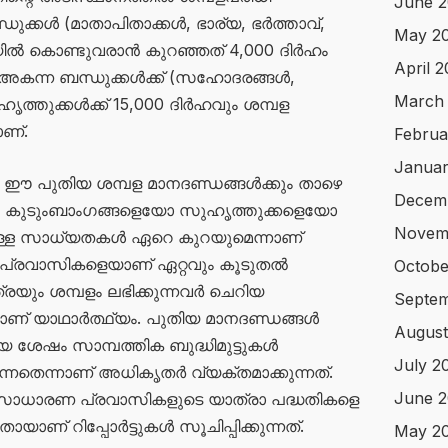
June 2
ബന്ധുക്കൾ (മാതാപിതാക്കൾ, ഭാര്യ, ഭർത്താവ്,
May 2
സയിൽ കൊണ്ടുവരാൻ കുറഞ്ഞത് 4,000 ദിർഹം
April 
ൽ അകന്ന ബന്ധുക്കൾക്ക് (സഹോദരങ്ങൾ,
March
ത്തുക്കൾക്ക് 15,000 ദിർഹവും ശമ്പള
ാണ്.
Februa
Januar
ം ഈ പുതിയ ശമ്പള മാനദണ്ഡങ്ങൾക്കും താഴെ
Decem
 കുടുംബാംഗങ്ങളെയോ സുഹൃത്തുക്കളെയോ
Novem
ള്ള സാധ്യതകൾ ഏറെ കുറയുമെന്നാണ്
പ്രവാസികളെയാണ് ഏറ്റവും കൂടുതൽ
Octobe
യും ശമ്പളം ലഭിക്കുന്നവർ ചെറിയ
Septe
ണ് യാഥാർത്ഥ്യം. പുതിയ മാനദണ്ഡങ്ങൾ
August
േഷം സാമ്പത്തിക ബുദ്ധിമുട്ടുകൾ
July 2
ുന്നതെന്നാണ് അധികൃതർ വ്യക്തമാക്കുന്നത്.
June 
സാധാരണ പ്രവാസികളുടെ യാത്രാ പദ്ധതികളെ
ാണ് റിപ്പോർട്ടുകൾ സൂചിപ്പിക്കുന്നത്.
May 2