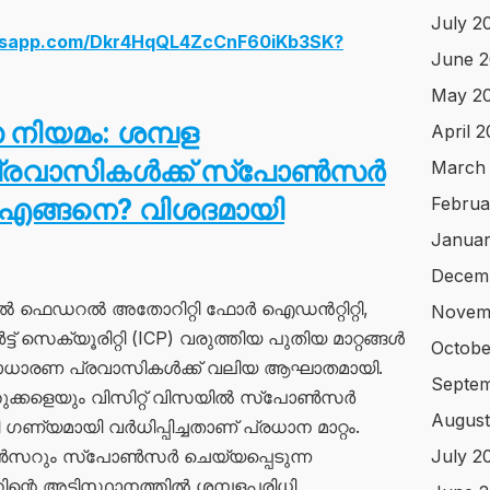
July 2
atsapp.com/Dkr4HqQL4ZcCnF60iKb3SK?
June 
May 2
സ നിയമം: ശമ്പള
April 
പ്രവാസികൾക്ക് സ്പോൺസർ
March
എങ്ങനെ? വിശദമായി
Februa
Januar
Decem
ളിൽ ഫെഡറൽ അതോറിറ്റി ഫോർ ഐഡൻറ്റിറ്റി,
Novem
ട്ട് സെക്യൂരിറ്റി (ICP) വരുത്തിയ പുതിയ മാറ്റങ്ങൾ
Octobe
സാധാരണ പ്രവാസികൾക്ക് വലിയ ആഘാതമായി.
Septem
തുക്കളെയും വിസിറ്റ് വിസയിൽ സ്പോൺസർ
August
ഗണ്യമായി വർധിപ്പിച്ചതാണ് പ്രധാന മാറ്റം.
ൺസറും സ്പോൺസർ ചെയ്യപ്പെടുന്ന
July 2
തിന്റെ അടിസ്ഥാനത്തിൽ ശമ്പളപരിധി