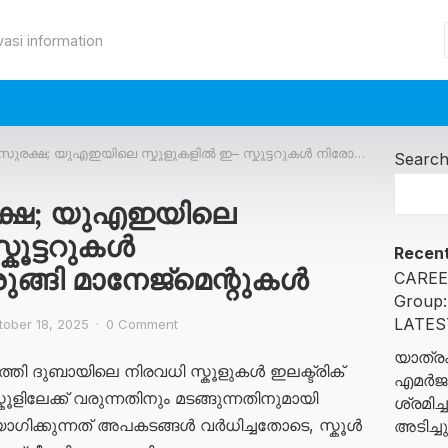
vasi information
ക്ഷ; യുഎഇയിലെ സ്കൂളുകളിൽ ഇ– സ്കൂട്ടറുകൾ നിരോധിക്കാനൊരുങ്ങി മാനേജ്മെന്റുകൾ
Searc
രക്ഷ; യുഎഇയിലെ
കൂട്ടറുകൾ
Recent
ങ്ങി മാനേജ്മെന്റുകൾ
CAREE
Group
LATES
tober 18, 2025
·
0 Comment
യാത്രക
ത്തി ദുബായിലെ നിരവധി സ്കൂളുകൾ ഇലക്ട്രിക്
എമർജൻ
കൂളിലേക്ക് വരുന്നതിനും മടങ്ങുന്നതിനുമായി
ശ്രമി
യോഗിക്കുന്നത് അപകടങ്ങൾ വർധിച്ചതോടെ, സ്കൂൾ
അടിച്ച