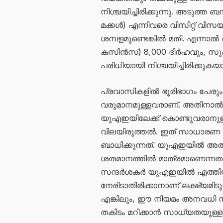
നിശ്ചയിച്ചിരിക്കുന്നു. അടുത്ത 
മക്കൾ) എന്നിവരെ വിസിറ്റ് വി
ശമ്പളമുണ്ടെങ്കിൽ മതി. എന്നാ
കസിൻസ്) 8,000 ദിർഹവും, സുഹൃ
പരിധിയായി നിശ്ചയിച്ചിരിക്കുകയ
പ്രവാസികളിൽ ഭൂരിഭാഗം പേരു
വരുമാനമുള്ളവരാണ്. അതിനാൽ
യുഎഇയിലേക്ക് കൊണ്ടുവരാനു
വിലയിരുത്തൽ. ഇത് സാധാരണ 
ബാധിക്കുന്നത്. യുഎഇയിൽ അത്ര
ശതമാനത്തിൽ മാത്രമാണെന്നതാ
സന്ദർശകർ യുഎഇയിൽ എത്തിയ ശ
നേരിടാതിരിക്കാനാണ് ലക്ഷ്യമിട
എങ്കിലും, ഈ നിയമം അനവധി 
തകിടം മറിക്കാൻ സാധ്യതയുള്ളതായ