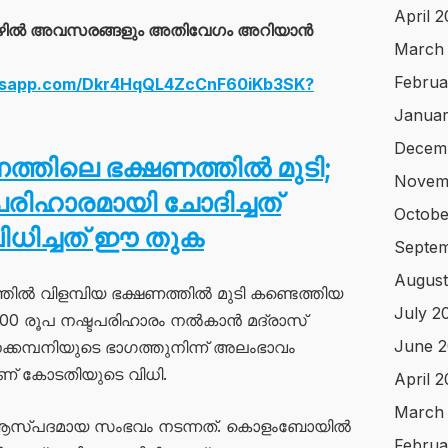
April 
ഴിൽ അവസരങ്ങളും അതിവേഗം അറിയാൻ
March
Februa
atsapp.com/Dkr4HqQL4ZcCnF60iKb3SK?
Januar
Decem
ത്തിലെ ഭക്ഷണത്തിൽ മുടി;
Novem
പരിഹാരമായി ചോദിച്ചത്
Octobe
ധിച്ചത് ഈ തുക
Septem
August
ിൽ വിളമ്പിയ ഭക്ഷണത്തിൽ മുടി കണ്ടെത്തിയ
July 2
000 രൂപ നഷ്ടപരിഹാരം നൽകാൻ മദ്രാസ്
June 2
ക്കമ്പനിയുടെ ഭാഗത്തുനിന്ന് അലംഭാവം
ടിയാണ് കോടതിയുടെ വിധി.
April 
March
 ആസ്പദമായ സംഭവം നടന്നത്. കൊളംബോയിൽ
Februa