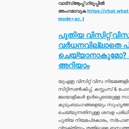
വാട്സ്ആപ്പ് ഗ്രൂപ്പിൽ
അംഗമാവുക
https://chat.wh
mode=ac_t
പുതിയ വിസിറ്റ് വി
വർധനവില്ലാതെ 
ചെയ്യാനാകുമോ? 
അറിയാം
യുഎഇ വിസിറ്റ് വിസ നിയമങ്ങ
സിറ്റിസൺഷിപ്പ്, കസ്റ്റംസ് & പോർ
മലയാളികൾ ഉൾപ്പെടെയുള്ള 
കുടുംബാംഗങ്ങളെയും സുഹൃത്
ചെയ്യുന്നതിനുള്ള ശമ്പള പരിധി 
പുതിയ നിയമപ്രകാരം, സ്പോ
വ്യക്തിയും തമ്മിലുള്ള ബന്ധത്