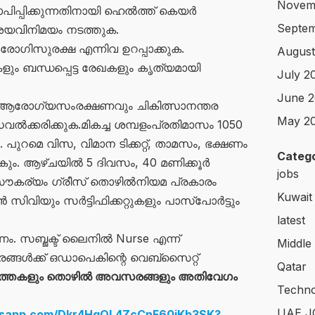
Novem
പ്പിക്കുന്നതിനായി ഹെൽത്ത് കെയർ
Septem
ശയവിനിമയം നടത്തുക.
രോഗിസുരക്ഷ എന്നിവ ഉറപ്പാക്കുക.
August
ും ബന്ധപ്പെട്ട രേഖകളും കൃത്യമായി
July 2
June 2
ം ആരോഗ്യസംരക്ഷണവും ചികിത്സാനന്തര
May 2
ക്കരിക്കുക.മികച്ച ശമ്പളംപ്രതിമാസം 1050
ുറമെ വിസ, വിമാന ടിക്കറ്റ്, താമസം, ഭക്ഷണം
Catego
ം. ആഴ്ചയിൽ 5 ദിവസം, 40 മണിക്കൂർ
jobs
സൗകര്യം ഗ്രീസ് തൊഴിൽനിയമ പ്രകാരം
Kuwait
സിവിയും സർട്ടിഫിക്കറ്റുകളും പാസ്‌പോർട്ടും
latest
ം. സബ്ജക്ട് ലൈനിൽ Nurse എന്ന്
Middle
ങ്ങൾക്ക് ഒഡാപെകിന്റെ വെബ്‌സൈറ്റ്
Qatar
ത്തകളും തൊഴിൽ അവസരങ്ങളും അതിവേഗം
Techno
UAE J
atsapp.com/Dkr4HqQL4ZcCnF60iKb3SK?