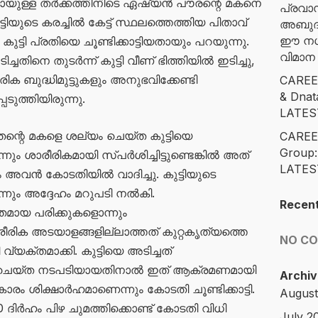
ായുള്ള തർക്കത്തിനിടെ ഏഷ്യൻ പൗരന്റെ മകനെ
പ്രവാ
ട്ടിയുടെ കരച്ചിൽ കേട്ട് സ്ഥലത്തെത്തിയ പിതാവ്
അബുദാ
ഈ നഗര
ടി പ്രതിയെ ചൂണ്ടിക്കാട്ടിയതായും പറയുന്നു.
വിമാ
ടിച്ചതിനെ തുടർന്ന് കുട്ടി വീണ് ഭിത്തിയിൽ ഇടിച്ചു,
ബുദ്ധിമുട്ടുകളും അനുഭവിക്കേണ്ടി
CAREE
& Dna
ടുത്തിയിരുന്നു.
LATES
ന്റെ മകളെ ശല്യം ചെയ്ത കുട്ടിയെ
CAREE
Group
ന്നും ശാരീരികമായി സ്പർശിച്ചിട്ടുണ്ടെങ്കിൽ അത്
LATES
അവൻ കോടതിയിൽ വാദിച്ചു. കുട്ടിയുടെ
്നും അദ്ദേഹം മറുപടി നൽകി.
Recen
ായ പരിക്കുകളൊന്നും
രീരിക അടയാളങ്ങളില്ലാത്തത് കുറ്റകൃത്യത്തെ
NO C
വ്യക്തമാക്കി. കുട്ടിയെ അടിച്ചത്
ാ ചെയ്ത നടപടിയായതിനാൽ ഇത് ആക്രമണമായി
Archiv
ാരം ശിക്ഷാർഹമാണെന്നും കോടതി ചൂണ്ടിക്കാട്ടി.
August
 ദിർഹം പിഴ ചുമത്തിക്കൊണ്ട് കോടതി വിധി
July 2