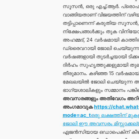
സൂസൻ, ഒരു എച്ച്.ആർ. പ്രൊഫഷ
വാങ്ങിയതാണ് വിജയത്തിന് വഴി
തട്ടിപ്പാണെന്ന് കരുതിയ സൂസൻ,
നിക്ഷേപങ്ങൾക്കും തുക വിനിയോ
അഹമ്മദ്, 24 വർഷമായി കാത്ത
ഡ്രൈവറായി ജോലി ചെയ്യുന്ന 
വർഷങ്ങളായി തുടർച്ചയായി ടിക്ക
ദിർഹം സുഹൃത്തുക്കളുമായി തുല്യ
തീരുമാനം. കഴിഞ്ഞ 15 വർഷ
മേഖലയിൽ ജോലി ചെയ്യുന്ന അലീം
ഭാഗ്യശാലികളും സമ്മാനം പങ്കിട്ട
അവസരങ്ങളും അതിവേഗം അറിയാൻ
അംഗമാവുക
https://chat.wh
mode=ac_t
ഒരു ലക്ഷത്തിന് മ
ജോലി ഈ അവസരം മിസ്സാക്കല്
ഏജൻസിയായ ഒഡാപെകിന് കീഴി