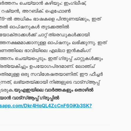
വർത്തനം ചെയ്യാൻ കഴിയും: ഇംഗ്ലീഷ്,
ഗീസ്, റഷ്യൻ, അറബിക്. ഐഫോൺ
 19-ൽ അധികം ഭാഷകളെ പിന്തുണയ്ക്കും, ഇത്
ൂടുതൽ ഓപ്ഷനുകൾ തുടക്കത്തിൽ
്താക്കൾക്ക് ചാറ്റ് ത്രെഡുകൾക്കായി
ത്തനക്ഷമമാക്കാനുള്ള ഓപ്ഷനും ലഭിക്കുന്നു. ഇത്
ണത്തിലെ ഭാവിയിലെ എല്ലാ ഇൻകമിംഗ്
ം ചെയ്യപ്പെടും. ഇത് ഗ്രൂപ്പ് ചാറ്റുകൾക്കും
ത്യേകിച്ചും ഉപയോഗപ്രദമാണ്. ലോഞ്ച്
്രമുള്ള ഒരു സവിശേഷതയാണിത്. ഈ ഫീച്ചർ
ന്നത്, ലഭ്യതയ്ക്കായി നിങ്ങളുടെ വാട്സ്ആപ്പ്
ുടരുക.
യുഎഇയിലെ വാർത്തകളും തൊഴിൽ
 വാട്സ്ആപ്പ് ഗ്രൂപ്പിൽ
atsapp.com/Dkr4HqQL4ZcCnF60iKb3SK?