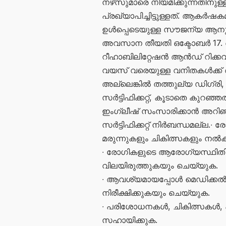
നഴ്‌സുമാരെ നിയമിക്കുന്നതിനുള്ള
പ്രഖ്യാപിച്ചിട്ടുള്ളത്. ആകർഷക
ഉൾപ്പെടെയുള്ള സൗജന്യ ആനുകൂല
അവസാന തീയതി ഒക്ടോബർ 17. അ
റീഹാബിലിറ്റേഷൻ ആൻഡ് റിക്ക
വയസ് വരെയുള്ള വനിതകൾക്ക് അ
അല്ലെങ്കിൽ തത്തുല്യ ഡിഗ്രി, 
സർട്ടിഫിക്കറ്റ്, കൂടാതെ കുറ
ഇംഗ്ലീഷ് സംസാരിക്കാൻ അറിഞ്
സർട്ടിഫിക്കറ്റ് നിർബന്ധമല്ല.∙
മരുന്നുകളും ചികിത്സകളും നൽ
∙ രോഗികളുടെ ആരോഗ്യസ്ഥിതി നിര
വിലയിരുത്തുകയും ചെയ്യുക.
∙ ആവശ്യമായപ്പോൾ മെഡിക്കൽ 
നിരീക്ഷിക്കുകയും ചെയ്യുക.
∙ പരിശോധനകൾ, ചികിത്സകൾ, പ
സഹായിക്കുക.