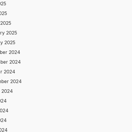
025
2025
 2025
ry 2025
y 2025
ber 2024
ber 2024
r 2024
mber 2024
 2024
024
2024
024
2024