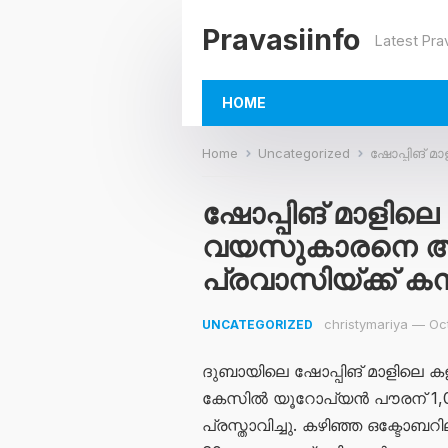
Pravasiinfo
Latest Pra
HOME
Home
Uncategorized
ഷോപ്പിങ് മാളിലെ 
ഷോപ്പിങ് മാളിലെ ക
വയസുകാരനെ അട
പ്രവാസിയ്ക്ക് ക
christymariya
—
Oc
UNCATEGORIZED
ദുബായിലെ ഷോപ്പിങ് മാളിലെ കള
കേസിൽ യൂറോപ്യൻ പൗരന് 1,000
പ്രസ്താവിച്ചു. കഴിഞ്ഞ ഒക്ടോബ