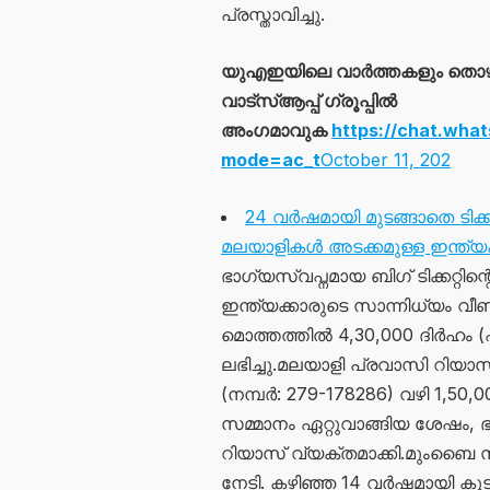
പ്രസ്താവിച്ചു.
യുഎഇയിലെ വാർത്തകളും തൊ
വാട്സ്ആപ്പ് ഗ്രൂപ്പിൽ
അംഗമാവുക
https://chat.wh
mode=ac_t
October 11, 202
24 വര്‍ഷമായി മുടങ്ങാതെ ടിക്കറ
മലയാളികള്‍ അടക്കമുള്ള ഇന്ത്യക്ക
ഭാഗ്യസ്വപ്നമായ ബിഗ് ടിക്കറ്റിന്
ഇന്ത്യക്കാരുടെ സാന്നിധ്യം വീണ
മൊത്തത്തിൽ 4,30,000 ദിർഹം 
ലഭിച്ചു.മലയാളി പ്രവാസി റിയാസ
(നമ്പർ: 279-178286) വഴി 1,50,
സമ്മാനം ഏറ്റുവാങ്ങിയ ശേഷം, ഭാവി
റിയാസ് വ്യക്തമാക്കി.മുംബൈ 
നേടി. കഴിഞ്ഞ 14 വർഷമായി കു