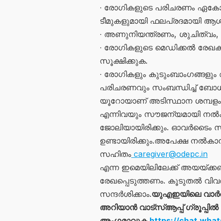
∙ രോഗികളുടെ പരിചരണം ഏകോപി
ടീമുകളുമായി ഫലപ്രദമായി ആ
∙ അണുനിയന്ത്രണം, ശുചിത്വം, 
∙ രോഗികളുടെ മെഡിക്കൽ രേഖകള
സൂക്ഷിക്കുക.
∙ രോഗികളും കുടുംബാംഗങ്ങളു
പരിചരണവും സംബന്ധിച്ച് ബോധവൽ
യൂറോയാണ് അടിസ്ഥാന ശമ്പളം. പ
എന്നിവയും സൗജന്യമായി നൽകു
ജോലിയായിരിക്കും. ഓവർടൈം 
ഉണ്ടായിരിക്കും.അപേക്ഷ നൽകാൻ 
സഹിതം
caregiver@odepc.in
എന്ന ഇമെയിലിലേക്ക് അയയ്ക്കണ
രേഖപ്പെടുത്തണം. കൂടുതൽ വിവര
സന്ദർശിക്കാം.
യുഎഇയിലെ വാർ
അറിയാൻ വാട്സ്ആപ്പ് ഗ്രൂപ്പിൽ
അംഗമാവുക
https://chat.wh