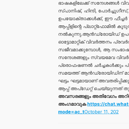
ഭാഷകളിലേക്ക് സന്ദേശങ്ങൾ വി
സ്പാനിഷ്, ഹിന്ദി, പോർച്ചു
ഉപയോക്താക്കൾക്ക്, ഈ ഫീച്ചർ
ആപ്പിളിന്റെ പ്ലാറ്റ്ഫോമിൽ ക
നൽകുന്നു.ആൻഡ്രോയിഡ് ഉപയോക
ഓട്ടോമാറ്റിക് വിവർത്തനം പ്രവർ
സജീവമാക്കുമ്പോൾ, ആ സംഭാഷ
സന്ദേശങ്ങളും സ്വയമേവ വിവർത്തന
പ്രൊഫഷണൽ ചർച്ചകൾക്കും പ്ര
സമയത്ത് ആൻഡ്രോയിഡിന് മാത
ഘട്ടം ഘട്ടമായാണ് അവതരിപ്പിക്കു
ആപ്പ് അപ്ഡേറ്റ് ചെയ്യുന്നത് ത
അവസരങ്ങളും അതിവേഗം അറിയാൻ
അംഗമാവുക
https://chat.wh
mode=ac_t
October 11, 202