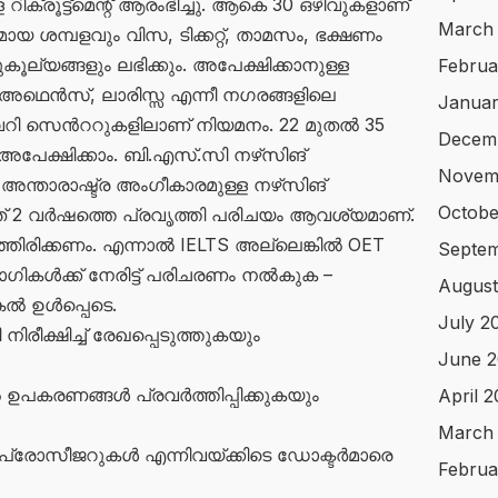
 റിക്രൂട്ട്മെന്റ് ആരംഭിച്ചു. ആകെ 30 ഒഴിവുകളാണ്
March
മായ ശമ്പളവും വിസ, ടിക്കറ്റ്, താമസം, ഭക്ഷണം
്യങ്ങളും ലഭിക്കും. അപേക്ഷിക്കാനുള്ള
Februa
ഥെൻസ്, ലാരിസ്സ എന്നീ നഗരങ്ങളിലെ
Januar
വറി സെൻററുകളിലാണ് നിയമനം. 22 മുതൽ 35
Decem
പേക്ഷിക്കാം. ബി.എസ്.സി നഴ്‌സിങ്
Novem
അന്താരാഷ്ട്ര അംഗീകാരമുള്ള നഴ്‌സിങ്
Octobe
ഞ്ഞത് 2 വർഷത്തെ പ്രവൃത്തി പരിചയം ആവശ്യമാണ്.
ഞിരിക്കണം. എന്നാൽ IELTS അല്ലെങ്കിൽ OET
Septem
 രോഗികൾക്ക് നേരിട്ട് പരിചരണം നൽകുക –
August
കൽ ഉൾപ്പെടെ.
July 2
ീക്ഷിച്ച് രേഖപ്പെടുത്തുകയും
June 2
ഉപകരണങ്ങൾ പ്രവർത്തിപ്പിക്കുകയും
April 
March
്രോസീജറുകൾ എന്നിവയ്ക്കിടെ ഡോക്ടർമാരെ
Februa