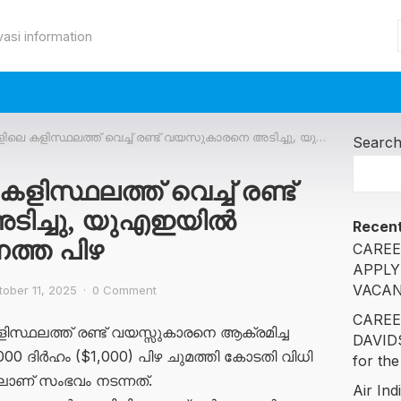
vasi information
കളിസ്ഥലത്ത് വെച്ച് രണ്ട് വയസുകാരനെ അടിച്ചു, യുഎഇയിൽ പ്രവാസിയ്ക്ക് കനത്ത പിഴ
Searc
ളിസ്ഥലത്ത് വെച്ച് രണ്ട്
ിച്ചു, യുഎഇയിൽ
Recent
നത്ത പിഴ
CAREE
APPLY
VACAN
tober 11, 2025
·
0 Comment
CAREE
ിസ്ഥലത്ത് രണ്ട് വയസ്സുകാരനെ ആക്രമിച്ച
DAVID
 ദിർഹം ($1,000) പിഴ ചുമത്തി കോടതി വിധി
for the
റിലാണ് സംഭവം നടന്നത്.
Air Ind