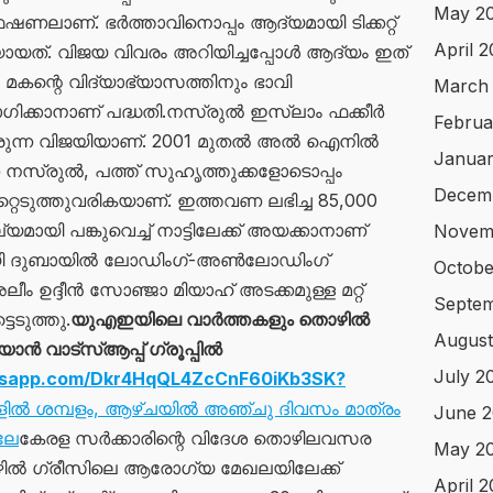
May 2
ണലാണ്. ഭർത്താവിനൊപ്പം ആദ്യമായി ടിക്കറ്റ്
April 
യായത്. വിജയ വിവരം അറിയിച്ചപ്പോൾ ആദ്യം ഇത്
 മകന്റെ വിദ്യാഭ്യാസത്തിനും ഭാവി
March
ഗിക്കാനാണ് പദ്ധതി.നസ്രുൽ ഇസ്‌ലാം ഫക്കീർ
Februa
ിരുന്ന വിജയിയാണ്. 2001 മുതൽ അൽ ഐനിൽ
Januar
നസ്രുൽ, പത്ത് സുഹൃത്തുക്കളോടൊപ്പം
Decem
റ്റെടുത്തുവരികയാണ്. ഇത്തവണ ലഭിച്ച 85,000
മായി പങ്കുവെച്ച് നാട്ടിലേക്ക് അയക്കാനാണ്
Novem
മായി ദുബായിൽ ലോഡിംഗ്-അൺലോഡിംഗ്
Octobe
 ഉദ്ദീൻ സോഞ്ജാ മിയാഹ് അടക്കമുള്ള മറ്റ്
Septe
െടുത്തു.
യുഎഇയിലെ വാർത്തകളും തൊഴിൽ
August
 വാട്സ്ആപ്പ് ഗ്രൂപ്പിൽ
July 2
atsapp.com/Dkr4HqQL4ZcCnF60iKb3SK?
ുകളിൽ ശമ്പളം, ആഴ്ചയിൽ അഞ്ചു ദിവസം മാത്രം
June 
ലേ
കേരള സർക്കാരിന്റെ വിദേശ തൊഴിലവസര
May 2
ൽ ഗ്രീസിലെ ആരോഗ്യ മേഖലയിലേക്ക്
April 