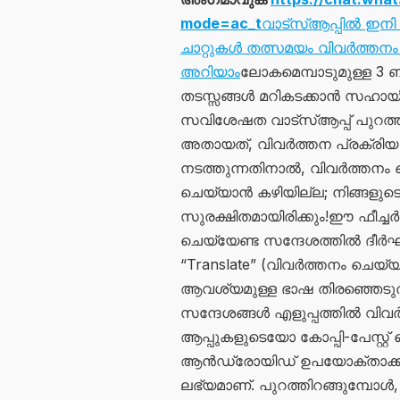
mode=ac_t
വാട്സ്ആപ്പിൽ ഇനി 
ചാറ്റുകൾ തത്സമയം വിവർത്തനം ച
അറിയാം
ലോകമെമ്പാടുമുള്ള 3
തടസ്സങ്ങൾ മറികടക്കാൻ സഹായി
സവിശേഷത വാട്സ്ആപ്പ് പുറത്ത
അതായത്, വിവർത്തന പ്രക്രിയ
നടത്തുന്നതിനാൽ, വിവർത്തനം ച
ചെയ്യാൻ കഴിയില്ല; നിങ്ങളുട
സുരക്ഷിതമായിരിക്കും!ഈ ഫീച്ചർ
ചെയ്യേണ്ട സന്ദേശത്തിൽ ദീർഘ
“Translate” (വിവർത്തനം ചെയ്
ആവശ്യമുള്ള ഭാഷ തിരഞ്ഞെട
സന്ദേശങ്ങൾ എളുപ്പത്തിൽ വിവർത
ആപ്പുകളുടെയോ കോപ്പി-പേസ്റ്
ആൻഡ്രോയിഡ് ഉപയോക്താക്കൾക്
ലഭ്യമാണ്. പുറത്തിറങ്ങുമ്പ