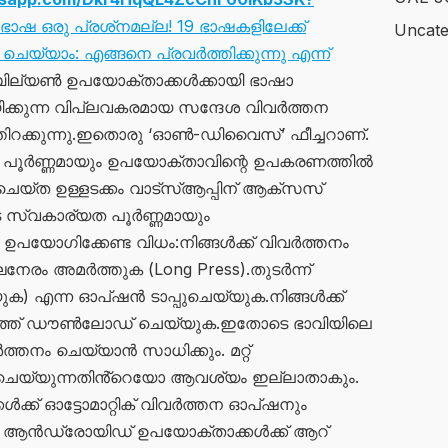
ഭാഷ ഒരു പ്രശ്‌നമല്ല! 19 ഭാഷകളിലേക്ക്
Uncate
െയ്യാം: എങ്ങനെ പ്രവർത്തിക്കുന്നു എന്ന്
 ബില്യൺ ഉപയോക്താക്കൾക്കായി ഭാഷാ
ക്കുന്ന വിപ്ലവകരമായ സന്ദേശ വിവർത്തന
ിറക്കുന്നു.ഇതൊരു ‘ഓൺ-ഡിവൈസ്’ ഫീച്ചറാണ്.
 പൂർണ്ണമായും ഉപയോക്താവിന്റെ ഉപകരണത്തിൽ
െയ്ത ഉള്ളടക്കം വാട്സ്ആപ്പിന് ആക്‌സസ്
െ സ്വകാര്യത പൂർണ്ണമായും
 ഉപയോഗിക്കേണ്ട വിധം:നിങ്ങൾക്ക് വിവർത്തനം
നേരം അമർത്തുക (Long Press).തുടർന്ന്
യുക) എന്ന ഓപ്ഷൻ ടാപ്പുചെയ്യുക.നിങ്ങൾക്ക്
ുത്ത് ഡൗൺലോഡ് ചെയ്യുക.ഇതോടെ ഭാവിയിലെ
്തനം ചെയ്യാൻ സാധിക്കും. മറ്റ്
റ് ചെയ്യുന്നതിൻ്റെയോ ആവശ്യം ഇല്ലാതാകും.
ക് ഓട്ടോമാറ്റിക് വിവർത്തന ഓപ്ഷനും
ോൾ, ആൻഡ്രോയിഡ് ഉപയോക്താക്കൾക്ക് ആറ്