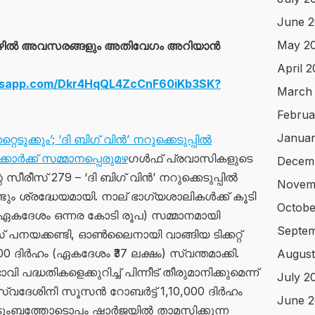
June 
May 2
ഴിൽ അവസരങ്ങളും അതിവേഗം അറിയാൻ
April 
atsapp.com/Dkr4HqQL4ZcCnF60iKb3SK?
March
Februa
Januar
്റെടുക്കും’; ‘ദി ബിഗ് വിൻ’ നറുക്കെടുപ്പിൽ
ാര്‍ക്ക് സമ്മാനപ്പെരുമഴ
ഗൾഫ് പ്രവാസികളുടെ
Decem
റെ സീരീസ് 279 – ‘ദി ബിഗ് വിൻ’ നറുക്കെടുപ്പിൽ
Novem
്ടും ശ്രദ്ധേയമായി. നാല് ഭാഗ്യശാലികൾക്ക് കൂടി
Octobe
(ഏകദേശം ഒന്നര കോടി രൂപ) സമ്മാനമായി
Septem
് പനയക്കണ്ടി, ഓൺലൈനായി വാങ്ങിയ ടിക്കറ്റ്
000 ദിർഹം (ഏകദേശം ₹37 ലക്ഷം) സ്വന്തമാക്കി.
August
 പദ്ധതികളെക്കുറിച്ച് പിന്നീട് തീരുമാനിക്കുമെന്ന്
July 2
സ്വദേശിനി സൂസൻ റോബർട്ട് 1,10,000 ദിർഹം
June 2
ടുംബത്തോടൊപ്പം ഷാർജയിൽ താമസിക്കുന്ന