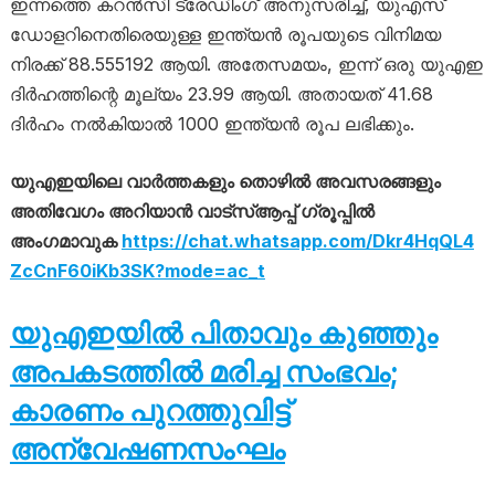
ഇന്നത്തെ കറൻസി ട്രേഡിംഗ് അനുസരിച്ച്, യുഎസ്
ഡോളറിനെതിരെയുള്ള ഇന്ത്യൻ രൂപയുടെ വിനിമയ
നിരക്ക് 88.555192 ആയി. അതേസമയം, ഇന്ന് ഒരു യുഎഇ
ദിർഹത്തിന്റെ മൂല്യം 23.99 ആയി. അതായത് 41.68
ദിർഹം നൽകിയാൽ 1000 ഇന്ത്യൻ രൂപ ലഭിക്കും.
യുഎഇയിലെ വാർത്തകളും തൊഴിൽ അവസരങ്ങളും
അതിവേഗം അറിയാൻ വാട്സ്ആപ്പ് ഗ്രൂപ്പിൽ
അംഗമാവുക
https://chat.whatsapp.com/Dkr4HqQL4
ZcCnF60iKb3SK?mode=ac_t
യുഎഇയില്‍ പിതാവും കുഞ്ഞും
അപകടത്തില്‍ മരിച്ച സംഭവം;
കാരണം പുറത്തുവിട്ട്
അന്വേഷണസംഘം