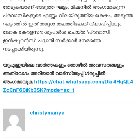
തേടുകയാണ് അടുത്ത ഘട്ടം. മിഷനിൽ അംഗമാകുന്ന
പ്രവാസികളുടെ എണ്ണം വിലയിരുത്തിയ ശേഷം, അടുത്ത
ഘട്ടത്തിൽ ഇത് തദ്ദേശ തലത്തിലേക്ക് വ്യാപിപ്പിക്കും.
ലോക കേരളസഭ ശുപാർശ ചെയ്ത ‘പ്രവാസി
ഇൻഷുറൻസ്’ പദ്ധതി സർക്കാർ നേരത്തെ
നടപ്പാക്കിയിരുന്നു.
യുഎഇയിലെ വാർത്തകളും തൊഴിൽ അവസരങ്ങളും
അതിവേഗം അറിയാൻ വാട്സ്ആപ്പ് ഗ്രൂപ്പിൽ
അംഗമാവുക
https://chat.whatsapp.com/Dkr4HqQL4
ZcCnF60iKb3SK?mode=ac_t
christymariya