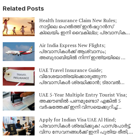
Related Posts
Health Insurance Claim New Rules;
നാട്ടിലെ ഹെൽത്ത് ഇൻഷുറൻസ്
ക്ലെയിം ഇനി വൈകില്ല; പ്രവാസികൾ
തീർച്ചയായും അറിഞ്ഞിരിക്കേണ്ട പുതിയ
നിയമങ്ങൾ!
Air India Express New Flights;
പ്രവാസികൾക്ക് ആശ്വാസം;
അബുദാബിയിൽ നിന്ന് ഇന്ത്യയിലെ ഈ
നഗരങ്ങളിലേക്ക് കൂടി പുതിയ വിമാന
സർവീസുകൾ
UAE Travel Insurance Guide;
വിദേശയാത്രയ്ക്കൊരുങ്ങുന്ന
പ്രവാസികൾ ശ്രദ്ധിക്കാൻ; ട്രാവൽ
ഇൻഷുറൻസ് എടുക്കുമ്പോൾ ഈ
കാര്യങ്ങൾ ഉറപ്പുവരുത്തുക
UAE 5-Year Multiple Entry Tourist Visa;
അക്കൗണ്ടിൽ പണമുണ്ടോ? എങ്കിൽ 5
വർഷത്തേക്ക് ഇനി വിസയെക്കുറിച്ച്
പേടിക്കണ്ട! യുഎഇ നൽകുന്ന ഈ
കിടിലൻ ഓഫർ പ്രവാസികൾ അറിയാതെ
Apply for Indian Visa UAE Al Hind;
പോകരുത്
പ്രവാസികൾ ശ്രദ്ധിക്കുക! പാസ്‌പോർട്ട്,
വിസ സേവനങ്ങൾക്ക് ഇനി പുതിയ രീതി,