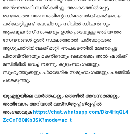
അൽ-യമാഹി സ്ഥിരീകരിച്ചു. അപകടത്തിൽപ്പെട്ട
രണ്ടാമത്തെ വാഹനത്തിന്റെ ഡ്രൈവർക്ക് കാര്യമായ
പരിക്കേറ്റിട്ടുണ്ട്. പോലീസും സിവിൽ ഡിഫൻസും
ആംബുലൻസ് സംഘവും ഉൾപ്പെടെയുള്ള അടിയന്തര
സേവനങ്ങൾ ഉടൻ സ്ഥലത്തെത്തി പരിക്കേറ്റവരെ
ആശുപത്രിയിലേക്ക് മാറ്റി. അപകടത്തിൽ മരണപ്പെട്ട
പിതാവിൻ്റെയും മകൻ്റെയും ഖബറടക്കം അൽ-ഷാർക്ക്
മസ്ജിദിൽ വെച്ച് നടന്നു. കുടുംബാംഗങ്ങളും
സുഹൃത്തുക്കളും പ്രാദേശിക സമൂഹാംഗങ്ങളും ചടങ്ങിൽ
പങ്കെടുത്തു.
യുഎഇയിലെ വാർത്തകളും തൊഴിൽ അവസരങ്ങളും
അതിവേഗം അറിയാൻ വാട്സ്ആപ്പ് ഗ്രൂപ്പിൽ
അംഗമാവുക
https://chat.whatsapp.com/Dkr4HqQL4
ZcCnF60iKb3SK?mode=ac_t