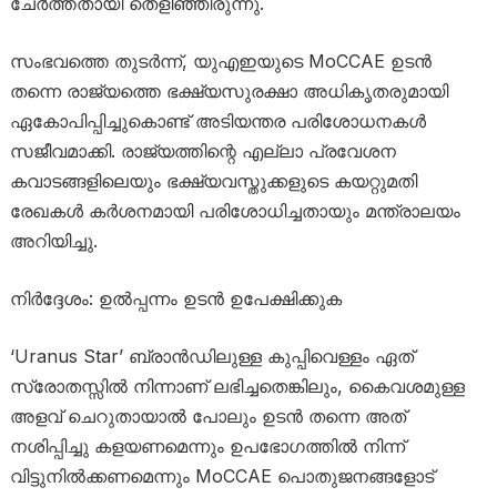
ചേർത്തതായി തെളിഞ്ഞിരുന്നു.
സംഭവത്തെ തുടർന്ന്, യുഎഇയുടെ MoCCAE ഉടൻ
തന്നെ രാജ്യത്തെ ഭക്ഷ്യസുരക്ഷാ അധികൃതരുമായി
ഏകോപിപ്പിച്ചുകൊണ്ട് അടിയന്തര പരിശോധനകൾ
സജീവമാക്കി. രാജ്യത്തിന്റെ എല്ലാ പ്രവേശന
കവാടങ്ങളിലെയും ഭക്ഷ്യവസ്തുക്കളുടെ കയറ്റുമതി
രേഖകൾ കർശനമായി പരിശോധിച്ചതായും മന്ത്രാലയം
അറിയിച്ചു.
നിർദ്ദേശം: ഉൽപ്പന്നം ഉടൻ ഉപേക്ഷിക്കുക
‘Uranus Star’ ബ്രാൻഡിലുള്ള കുപ്പിവെള്ളം ഏത്
സ്രോതസ്സിൽ നിന്നാണ് ലഭിച്ചതെങ്കിലും, കൈവശമുള്ള
അളവ് ചെറുതായാൽ പോലും ഉടൻ തന്നെ അത്
നശിപ്പിച്ചു കളയണമെന്നും ഉപഭോഗത്തിൽ നിന്ന്
വിട്ടുനിൽക്കണമെന്നും MoCCAE പൊതുജനങ്ങളോട്