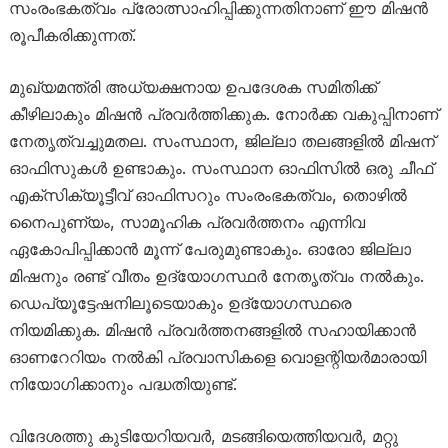
സംരംഭകത്വം പ്രോത്സാഹിപ്പിക്കുന്നതിനാണ് ഈ മിഷൻ
രൂപീകരിക്കുന്നത്.
മുഖ്യമന്ത്രി അധ്യക്ഷനായ ഉപദേശക സമിതിക്ക്
കീഴിലാകും മിഷൻ പ്രവർത്തിക്കുക. നോർക്ക വകുപ്പിനാണ്
നേതൃത്വച്ചുമതല. സംസ്ഥാന, ജില്ലാ തലങ്ങളിൽ മിഷന്
ഓഫിസുകൾ ഉണ്ടാകും. സംസ്ഥാന ഓഫിസിൽ ഒരു ചീഫ്
എക്സിക്യൂട്ടീവ് ഓഫിസറും സംരംഭകത്വം, തൊഴിൽ
നൈപുണ്യം, സാമൂഹിക പ്രവർത്തനം എന്നിവ
ഏകോപിപ്പിക്കാൻ മൂന്ന് പേരുമുണ്ടാകും. ഓരോ ജില്ലാ
മിഷനും രണ്ട് വീതം ഉദ്യോഗസ്ഥർ നേതൃത്വം നൽകും.
ഡെപ്യൂട്ടേഷനിലൂടെയാകും ഉദ്യോഗസ്ഥരെ
നിയമിക്കുക. മിഷൻ പ്രവർത്തനങ്ങളിൽ സഹായിക്കാൻ
ഓണറേറിയം നൽകി പ്രവാസികളെ വൊളന്റിയർമാരായി
നിയോഗിക്കാനും പദ്ധതിയുണ്ട്.
വിദേശത്തു കുടിയേറിയവർ, മടങ്ങിയെത്തിയവർ, മറ്റു