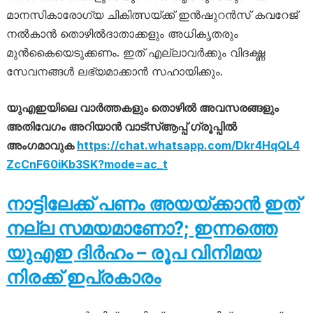
മാനസികാരോഗ്യ ചികിത്സയ്ക്ക് ഇൻഷുറൻസ് കവറേജ്
നൽകാൻ തൊഴിൽദാതാക്കളും അധികൃതരും
മുൻകൈയെടുക്കണം. ഇത് എല്ലാവർക്കും വിദഗ്ദ്ധ
സേവനങ്ങൾ ലഭ്യമാക്കാൻ സഹായിക്കും.
യുഎഇയിലെ വാർത്തകളും തൊഴിൽ അവസരങ്ങളും
അതിവേഗം അറിയാൻ വാട്സ്ആപ്പ് ഗ്രൂപ്പിൽ
അംഗമാവുക
https://chat.whatsapp.com/Dkr4HqQL4
ZcCnF60iKb3SK?mode=ac_t
നാട്ടിലേക്ക് പണം അയയ്ക്കാൻ ഇത്
നല്ല സമയമാണോ?; ഇന്നത്തെ
യുഎഇ ദിർഹം – രൂപ വിനിമയ
നിരക്ക് ഇപ്രകാരം