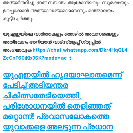
അഭ്യർത്ഥിച്ചു. ഇത് സ്വന്തം ആരോഗ്യവും സുരക്ഷയും
ഉറപ്പാക്കാൻ അത്യാവശ്യമാണെന്നും മന്ത്രാലയം
കൂട്ടിച്ചേർത്തു.
യുഎഇയിലെ വാർത്തകളും തൊഴിൽ അവസരങ്ങളും
അതിവേഗം അറിയാൻ വാട്സ്ആപ്പ് ഗ്രൂപ്പിൽ
അംഗമാവുക
https://chat.whatsapp.com/Dkr4HqQL4
ZcCnF60iKb3SK?mode=ac_t
യുഎഇയിൽ ഹൃദയാഘാതമെന്ന്
പേടിച്ച് അടിയന്തര
ചികിത്സതേടിയെത്തി,
പരിശോധനയിൽ തെളിഞ്ഞത്
മറ്റൊന്ന്! പ്രവാസലോകത്തെ
യുവാക്കളെ അലട്ടുന്ന പ്രധാന