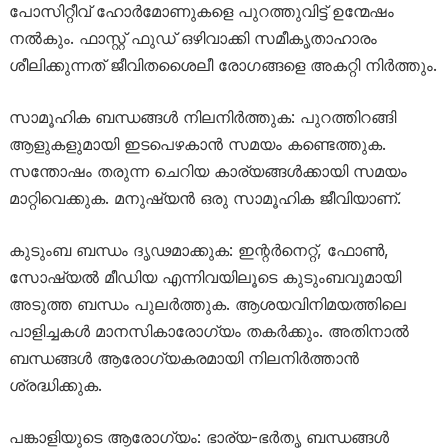
പോസിറ്റീവ് ഹോർമോണുകളെ പുറത്തുവിട്ട് ഉന്മേഷം
നൽകും. ഫാസ്റ്റ് ഫുഡ് ഒഴിവാക്കി സമീകൃതാഹാരം
ശീലിക്കുന്നത് ജീവിതശൈലീ രോഗങ്ങളെ അകറ്റി നിർത്തും.
സാമൂഹിക ബന്ധങ്ങൾ നിലനിർത്തുക: പുറത്തിറങ്ങി
ആളുകളുമായി ഇടപെഴകാൻ സമയം കണ്ടെത്തുക.
സന്തോഷം തരുന്ന ചെറിയ കാര്യങ്ങൾക്കായി സമയം
മാറ്റിവെക്കുക. മനുഷ്യൻ ഒരു സാമൂഹിക ജീവിയാണ്.
കുടുംബ ബന്ധം ദൃഢമാക്കുക: ഇന്റർനെറ്റ്, ഫോൺ,
സോഷ്യൽ മീഡിയ എന്നിവയിലൂടെ കുടുംബവുമായി
അടുത്ത ബന്ധം പുലർത്തുക. ആശയവിനിമയത്തിലെ
പാളിച്ചകൾ മാനസികാരോഗ്യം തകർക്കും. അതിനാൽ
ബന്ധങ്ങൾ ആരോഗ്യകരമായി നിലനിർത്താൻ
ശ്രദ്ധിക്കുക.
പങ്കാളിയുടെ ആരോഗ്യം: ഭാര്യ-ഭർതൃ ബന്ധങ്ങൾ