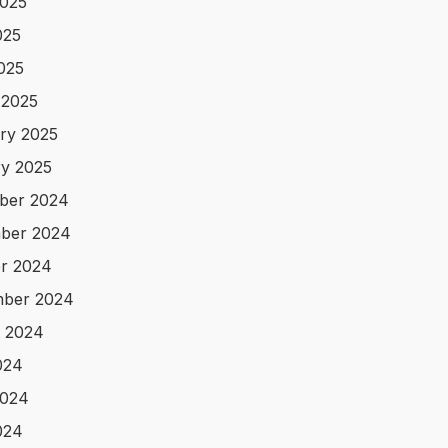
025
025
2025
 2025
ry 2025
y 2025
ber 2024
ber 2024
r 2024
mber 2024
 2024
024
2024
024