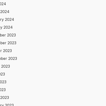
2024
 2024
ry 2024
y 2024
ber 2023
ber 2023
r 2023
ber 2023
 2023
023
023
2023
 2023
ry 2023