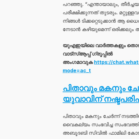
പറഞ്ഞു. “എന്തായാലും, തീർച്ചയാ
പരീക്ഷിക്കുന്നത് തുടരും. മറ്റു
നിങ്ങൾ ടിക്കറ്റെടുക്കാൻ ആ ധൈര്
നേടാൻ കഴിയുമെന്ന് ഒരിക്കലും 
യുഎഇയിലെ വാർത്തകളും തൊ
വാട്സ്ആപ്പ് ഗ്രൂപ്പിൽ
അംഗമാവുക
https://chat.wh
mode=ac_t
പിതാവും മകനും ചേർ
യുവാവിന് നഷ്ടപര
പിതാവും മകനും ചേർന്ന് നടത്
വൈകല്യം സംഭവിച്ച സംഭവത്ത
അബൂദബി സിവിൽ ഫാമിലി കോടതി 