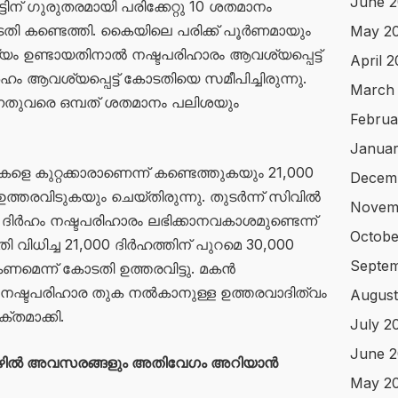
June 2
് ഗുരുതരമായി പരിക്കേറ്റു 10 ശതമാനം
 കണ്ടെത്തി. കൈയിലെ പരിക്ക് പൂര്‍ണമായും
May 2
കല്യം ഉണ്ടായതിനാൽ നഷ്ടപരിഹാരം ആവശ്യപ്പെട്ട്
April 
ം ആവശ്യപ്പെട്ട് കോടതിയെ സമീപിച്ചിരുന്നു.
March
ന്നതുവരെ ഒമ്പത് ശതമാനം പലിശയും
Februa
Januar
തികളെ കുറ്റക്കാരാണെന്ന് കണ്ടെത്തുകയും 21,000
Decem
തരവിടുകയും ചെയ്തിരുന്നു. തുടര്‍ന്ന് സിവിൽ
Novem
ദിർഹം നഷ്ടപരിഹാരം ലഭിക്കാനവകാശമുണ്ടെന്ന്
Octobe
തി വിധിച്ച 21,000 ദിർഹത്തിന് പുറമെ 30,000
Septe
ണമെന്ന് കോടതി ഉത്തരവിട്ടു. മകൻ
നഷ്ടപരിഹാര തുക നൽകാനുള്ള ഉത്തരവാദിത്വം
August
തമാക്കി.
July 2
June 
ഴിൽ അവസരങ്ങളും അതിവേഗം അറിയാൻ
May 2