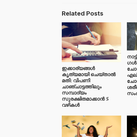
Related Posts
നാട്
ഗൾഫ
ഇക്കാര്യങ്ങൾ
ചോറ
കൃത്യമായി ചെയ്താൽ
എല്
മതി: വിപണി
ചോറ
ചാഞ്ചാട്ടത്തിലും
ശരീ
സമ്പാദ്യം
സംഭ
സുരക്ഷിതമാക്കാൻ 5
വഴികൾ