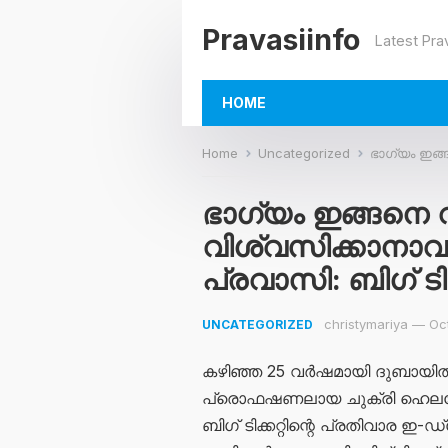
Pravasiinfo
Latest Pra
HOME
Home
Uncategorized
ഭാഗ്യം ഇങ്ങനെ വ
ഭാഗ്യം ഇങ്ങനെ 
വിശ്വസിക്കാന
പ്രവാസി: ബിഗ് ടി
christymariya
—
Oc
UNCATEGORIZED
കഴിഞ്ഞ 25 വർഷമായി ദുബായിൽ ത
പ്രൊഫഷണലായ ചുക്രി ഹെലയേ
ബിഗ് ടിക്കറ്റിന്റെ പ്രതിവാര 