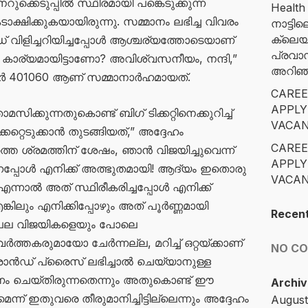
നറുക്കെടുപ്പിൽ സ്ഥിരമായി പങ്കെടുക്കുന്ന
Health
്ഷിക്കുകയായിരുന്നു. സമ്മാനം ലഭിച്ച വിവരം
നാട്ട
ക്ലെയ
വിളിച്ചറിയിച്ചപ്പോൾ ആശ്ചര്യത്തോടെയാണ്
പ്രവാ
ങൾ കാര്യമായിട്ടാണോ? അവിശ്വസനീയം, നന്ദി,”
അറിഞ്ഞ
മ്പർ 401060 ആണ് സമ്മാനാർഹമായത്.
CAREE
APPLY
ക്കുന്നതുകൊണ്ട് ബിഗ് ടിക്കറ്റിനെക്കുറിച്ച്
VACAN
റ്റെടുക്കാൻ തുടങ്ങിയത്,” അദ്ദേഹം
CAREE
തെ ശ്രമത്തിന് ശേഷം, ഞാൻ വിജയിച്ചുവെന്ന്
APPLY
നപ്പോൾ എനിക്ക് അത്ഭുതമായി! ആദ്യം ഇതൊരു
VACAN
ി. എന്നാൽ അത് സ്ഥിരീകരിച്ചപ്പോൾ എനിക്ക്
ിലും എനിക്കിപ്പോഴും അത് പൂർണ്ണമായി
Recen
.” പല വിജയികളെയും പോലെ
തകരുമായോ ചേർന്നല്ല, മറിച്ച് ഒറ്റയ്ക്കാണ്
NO C
ഗ്രാൻഡ് പ്രൈസ് ലഭിച്ചാൽ ചെയ്യാനുള്ള
 ചെയ്തിരുന്നതെന്നും അതുകൊണ്ട് ഈ
Archiv
ന് ഇതുവരെ തീരുമാനിച്ചിട്ടില്ലെന്നും അദ്ദേഹം
August