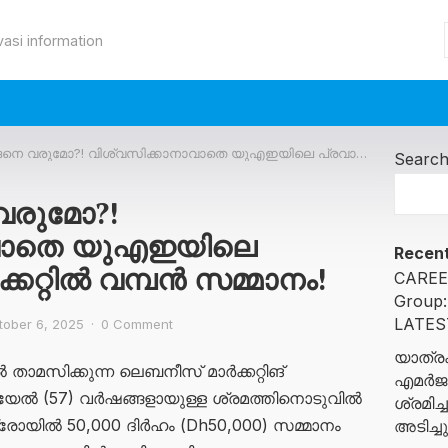
vasi information
രുമോ?! വിശ്വസിക്കാനാവാതെ യുഎഇയിലെ പ്രവാസി: ബിഗ് ടിക്കറ്റിൽ വമ്പൻ സമ്മാനം!
Searc
വരുമോ?!
ാവാതെ യുഎഇയിലെ
Recent
ക്കറ്റിൽ വമ്പൻ സമ്മാനം!
CAREE
Group
LATES
tober 6, 2025
·
0 Comment
യാത്രക
ാമസിക്കുന്ന ലെബനീസ് മാർക്കറ്റിങ്
എമർജൻ
ൽ (57) വർഷങ്ങളായുള്ള ശ്രമത്തിനൊടുവിൽ
ശ്രമി
ഇ-ഡ്രോയിൽ 50,000 ദിർഹം (Dh50,000) സമ്മാനം
അടിച്ച