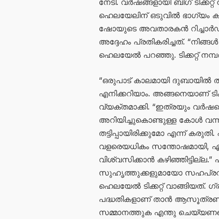
നേടി. വർഷങ്ങളായി ബിഗ് ടിക്കറ്റ് 
ഹെലയേലിന് ഒടുവിൽ ഭാഗ്യം കടാക
ഷോയുടെ അവതാരകൻ റിച്ചാർഡ് 
അദ്ദേഹം പ്രതികരിച്ചത്. “നിങ്
ഹെലയേൽ പറഞ്ഞു. ടിക്കറ്റ് ന
“ഒരുപാട് കാലമായി ദുബായിൽ താമസി
എനിക്കറിയാം. അങ്ങനെയാണ് ടിക്ക
വ്യക്തമാക്കി. “ഇത്രയും വർഷത്
അറിയിച്ചുകൊണ്ടുള്ള കോൾ വന്
തട്ടിപ്പായിരിക്കുമോ എന്ന് കരുത
വളരെയധികം സന്തോഷമായി, എങ്ക
വിശ്വസിക്കാൻ കഴിഞ്ഞിട്ടില്ല
സുഹൃത്തുക്കളുമായോ സഹപ്രവർത്
ഹെലയേൽ ടിക്കറ്റ് വാങ്ങിയത്. 
പദ്ധതികളാണ് താൻ ആസൂത്രണം
സമ്മാനത്തുക എന്തു ചെയ്യണമെന്