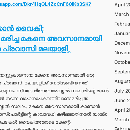
atsapp.com/Dkr4HqQL4ZcCnF60iKb3SK?
April 
March
Februa
ക്കാൻ വൈകി;
Januar
മരിച്ച മകനെ അവസാനമായി
Decem
പ്രവാസി മലയാളി,
Novem
Octobe
Septem
ടുവയസ്സുകാരനായ മകനെ അവസാനമായി ഒരു
August
രവാസി മലയാളിക്ക് നേരിടേണ്ടിവന്നത്
്കുന്നം സ്വദേശിയായ അബ്ദുൽ സലാമിന്റെ മകൻ
July 2
ിൽ നടന്ന വാഹനാപകടത്തിലാണ് മരിച്ചത്.
June 2
അബ്ദുൽ സലാം, മകനെ അവസാനമായി കാണാൻ
April 
ം പാസ്‌പോർട്ടിന്റെ കാലാവധി കഴിഞ്ഞതിനാൽ യാത്ര
March
ൽ നടപടികൾ വൈകിയതോടെ മകന്റെ
Februa
ാൻ കഴിഞ്ഞില്ല. സംഭവം കുടുംബാംഗങ്ങൾക്കും