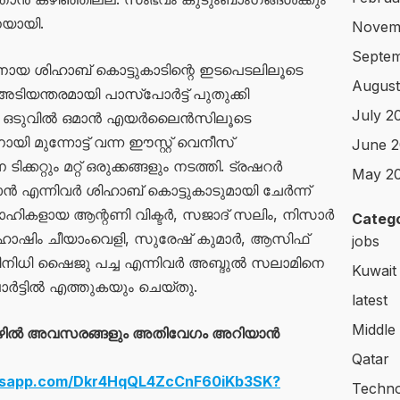
നയായി.
Novem
Septem
യ ശിഹാബ് കൊട്ടുകാടിന്റെ ഇടപെടലിലൂടെ
August
ിയന്തരമായി പാസ്‌പോർട്ട് പുതുക്കി
July 2
 ഒടുവിൽ ഒമാൻ എയർലൈൻസിലൂടെ
ി മുന്നോട്ട് വന്ന ഈസ്റ്റ് വെനീസ്
June 2
്റും മറ്റ് ഒരുക്കങ്ങളും നടത്തി. ട്രഷറർ
May 2
എന്നിവർ ശിഹാബ് കൊട്ടുകാടുമായി ചേർന്ന്
വാഹികളായ ആന്റണി വിക്ടർ, സജാദ് സലിം, നിസാർ
Catego
ഹാഷിം ചീയാംവെളി, സുരേഷ് കുമാർ, ആസിഫ്
jobs
രതിനിധി ഷൈജു പച്ച എന്നിവർ അബ്ദുൽ സലാമിനെ
Kuwait
ട്ടിൽ എത്തുകയും ചെയ്തു.
latest
Middle
ഴിൽ അവസരങ്ങളും അതിവേഗം അറിയാൻ
Qatar
atsapp.com/Dkr4HqQL4ZcCnF60iKb3SK?
Techno