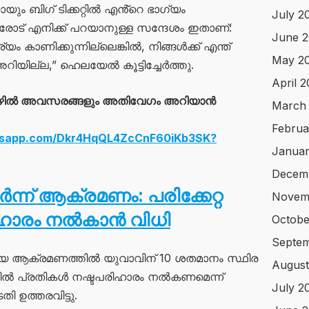
യും ബിഗ് ടിക്കറ്റിൽ എൻ്റെ ഭാഗ്യം
July 2
ള്ളവരോട് എനിക്ക് പറയാനുള്ള സന്ദേശം ഇതാണ്:
June 
യം കാണിക്കുന്നില്ലെങ്കിൽ, നിങ്ങൾക്ക് എന്ത്
May 2
അറിയില്ല,” ഹെലയേൽ കൂട്ടിച്ചേർത്തു.
April 
ഴിൽ അവസരങ്ങളും അതിവേഗം അറിയാൻ
March
Februa
atsapp.com/Dkr4HqQL4ZcCnF60iKb3SK?
Januar
Decem
ന്ന് ആക്രമണം: പരിക്കേറ്റ
Novem
ിഹാരം നൽകാൻ വിധി
Octobe
Septem
തിയ ആക്രമണത്തിൽ യുവാവിന് 10 ശതമാനം സ്ഥിര
August
ിൽ പ്രതികൾ നഷ്ടപരിഹാരം നൽകണമെന്ന്
July 2
ഉത്തരവിട്ടു.