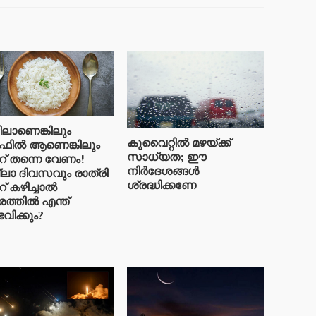
ടിലാണെങ്കിലും ​
കുവൈറ്റിൽ മഴയ്ക്ക്
ിൽ ആണെങ്കിലും
സാധ്യത; ഈ
് തന്നെ വേണം!
നിർദേശങ്ങൾ
ലാ ദിവസവും രാത്രി
ശ്രദ്ധിക്കണേ
് കഴിച്ചാൽ
രത്തിൽ എന്ത്
വിക്കും?