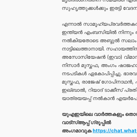
സുഹൃത്തുക്കൾക്കും ഇരട്ടി വേദ
എന്നാൽ സാമൂഹ്യപ്രവർത്തകനാ
ഇന്ത്യൻ എംബസിയിൽ നിന്നും അട
നൽകിയതോടെ അബ്ദുൽ സലാം
നാട്ടിലെത്താനായി. സഹായത്തിനായ
അസോസിയേഷൻ (ഇവാ) വിമാന ടിക്കറ
നിസാർ മുസ്തഫ, അംഗം ഷാജഹാൻ 
നടപടികൾ ഏകോപിപ്പിച്ചു. ഭാര
മുസ്തഫ, രാജേഷ് ഗോപിനാഥൻ, 
ഇഖ്ബാൽ, റിയാദ് ടാക്കീസ് പ്
യാത്രയയപ്പ് നൽകാൻ എയർപോർ
യുഎഇയിലെ വാർത്തകളും തൊ
വാട്സ്ആപ്പ് ഗ്രൂപ്പിൽ
അംഗമാവുക
https://chat.wh