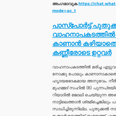
അംഗമാവുക
https://chat.wh
mode=ac_t
പാസ്പോർട്ട് പുതു
വാഹനാപകടത്തിൽ 
കാണാൻ കഴിയാതെ 
കണ്ണീരോടെ ഉറ്റവർ
വാഹനാപകടത്തിൽ മരിച്ച എട്
നോക്കു പോലും കാണാനാകാതെ പ്
ഹൃദയഭേദകമായ അനുഭവം. നീർക
മുഹമ്മദ് സഹിൽ (8) പുന്നപ്രയ
റിയാദിൽ ജോലി ചെയ്യുന്ന 
നാട്ടിലെത്താൻ ശ്രമിച്ചെങ്കിലു
സാധിച്ചിരുന്നില്ല. പുതുക്ക
മൃതദർശനത്തിന് സമയത്ത് എത്ത