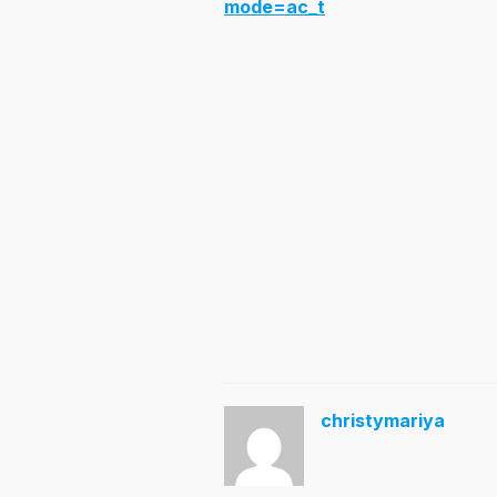
mode=ac_t
christymariya