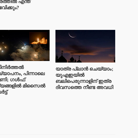
രത്തിൽ എന്ത്
വിക്കും?
ിനിർത്തൽ
യാത്ര പ്ലാൻ ചെയ്യാം;
ഖ്യാപനം, പിന്നാലെ
യുഎഇയിൽ
ണി; ഗൾഫ്
ബലിപെരുന്നാളിന് ഇത്ര
്യങ്ങളിൽ മിസൈൽ
ദിവസത്തെ നീണ്ട അവധി
്ട്