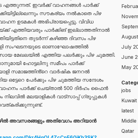
ത്തുന്നത്. ഇവർക്ക് വാഹനങ്ങൾ പാർക്ക്
Februa
കിയിട്ടില്ലെന്നും സൗകര്യം നൽകാതെ പിഴ
Novem
 വാഹന ഉടമകൾ അഭിപ്രായപ്പെട്ടു. വിവിധ
Septem
്ക് എത്തിയവരും പാർക്കിങ് ഇല്ലാത്തതിനാൽ
August
തിയിട്ടതിനെ തുടർന്ന് കഴിഞ്ഞ ദിവസം പിഴ
 മലയാളി സംഘടനയുടെ ഓണാഘോഷത്തിൽ
July 2
സായ മേഖലയിൽ എത്തിയ പലർക്കും പിഴ ചുമത്തി.
June 2
കാനുമായി ഹോട്ടലിനു സമീപം പാർക്ക്
May 2
യാളി സമാജത്തിൻ്റെ വാർഷിക ജനറൽ
 ഒട്ടേറെ പേർക്കും പിഴ ചുമത്തിയ സന്ദേശം
Catego
ൽ വാഹനം പാർക്ക് ചെയ്താൽ 500 ദിർഹം ഫൈൻ
jobs
്ദേശം നിലവിൽ മലയാളികൾ വാട്സാപ്പ് ഗ്രൂപ്പുകൾ
Kuwait
ത്കരിക്കുന്നുണ്ട്.
latest
ഴിൽ അവസരങ്ങളും അതിവേഗം അറിയാൻ
Middle
Qatar
atsapp.com/Dkr4HqQL4ZcCnF60iKb3SK?