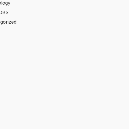
logy
OBS
gorized