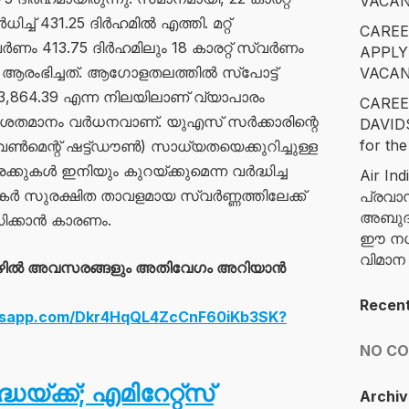
VACAN
ച്ച് 431.25 ദിർഹമിൽ എത്തി. മറ്റ്
CAREE
്വർണം 413.75 ദിർഹമിലും 18 കാരറ്റ് സ്വർണം
APPLY
ം ആരംഭിച്ചത്. ആഗോളതലത്തിൽ സ്പോട്ട്
VACAN
864.39 എന്ന നിലയിലാണ് വ്യാപാരം
CAREE
ു ശതമാനം വർധനവാണ്. യുഎസ് സർക്കാരിന്റെ
DAVID
for the
ഗവൺമെന്റ് ഷട്ട്ഡൗൺ) സാധ്യതയെക്കുറിച്ചുള്ള
കുകൾ ഇനിയും കുറയ്ക്കുമെന്ന വർദ്ധിച്ച
Air Ind
കർ സുരക്ഷിത താവളമായ സ്വർണ്ണത്തിലേക്ക്
പ്രവാ
അബുദാ
ധിക്കാൻ കാരണം.
ഈ നഗര
വിമാ
ഴിൽ അവസരങ്ങളും അതിവേഗം അറിയാൻ
Recen
atsapp.com/Dkr4HqQL4ZcCnF60iKb3SK?
NO C
ധയ്ക്ക്; എമിറേറ്റ്സ്
Archiv