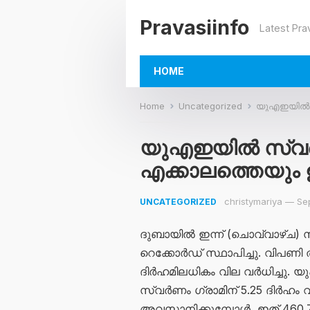
Pravasiinfo
Latest Pra
HOME
Home
Uncategorized
യുഎഇയില്‍ സ
യുഎഇയില്‍ സ്വർണ
എക്കാലത്തെയും 
christymariya
—
Se
UNCATEGORIZED
ദുബായിൽ ഇന്ന് (ചൊവ്വാഴ്ച)
റെക്കോർഡ് സ്ഥാപിച്ചു. വിപണി 
ദിർഹമിലധികം വില വർധിച്ചു. യു
സ്വർണം ഗ്രാമിന് 5.25 ദിർഹം വർ
അവസാനിക്കുമ്പോൾ, ഇത് 460.75