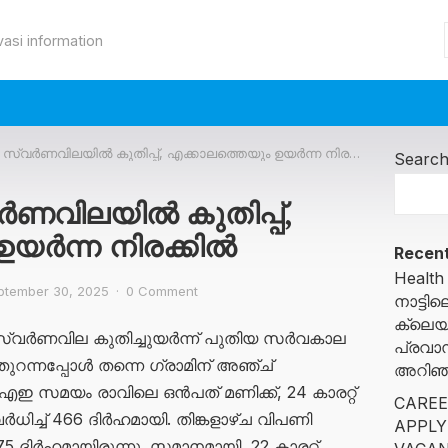
vasi information
്വർണവിലയില്‍ കുതിപ്പ്, എക്കാലത്തെയും ഉയർന്ന നിരക്കിൽ
Searc
വിലയില്‍ കുതിപ്പ്,
ഉയർന്ന നിരക്കിൽ
Recent
Health
ptember 30, 2025
·
0 Comment
നാട്ട
ക്ലെയ
 സ്വർണവില കുതിച്ചുയർന്ന് പുതിയ സർവകാല
പ്രവാ
തുറന്നപ്പോൾ തന്നെ ഗ്രാമിന് അഞ്ച്
അറിഞ്ഞ
എഇ സമയം രാവിലെ ഒന്‍പത് മണിക്ക്, 24 കാരറ്റ്
CAREE
ധിച്ച് 466 ദിർഹമായി. തിങ്കളാഴ്ച വിപണി
APPLY
 ദിർഹമായിരുന്നു. സമാനമായി, 22 കാരറ്റ്