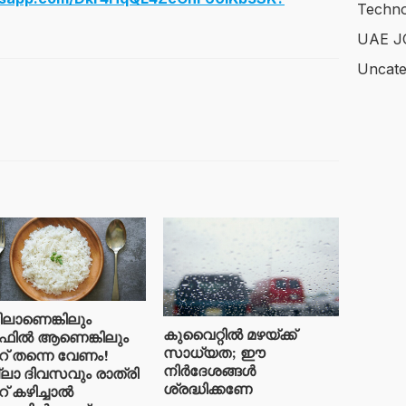
Techno
UAE J
Uncate
ടിലാണെങ്കിലും ​
കുവൈറ്റിൽ മഴയ്ക്ക്
ിൽ ആണെങ്കിലും
സാധ്യത; ഈ
് തന്നെ വേണം!
നിർദേശങ്ങൾ
ലാ ദിവസവും രാത്രി
ശ്രദ്ധിക്കണേ
് കഴിച്ചാൽ