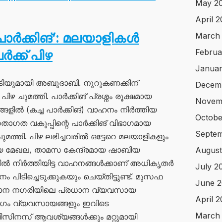
May 2
April 
ര്‍ക്കിങ്’: മലയാളികൾ
March
Februa
ർക്ക് പിഴ
Januar
ടപടിയുമായി അബുദാബി. നൂറുകണക്കിന്
Decem
ിഴ ചുമത്തി. പാർക്കിങ് പ്രശ്നം രൂക്ഷമായ
Novem
ളിൽ (കച്ച പാർക്കിങ്) വാഹനം നിർത്തിയ
Octobe
താഗത വകുപ്പിന്റെ പാർക്കിങ് വിഭാഗമായ
Septem
ുമത്തി. പിഴ ലഭിച്ചവരിൽ ഒട്ടേറെ മലയാളികളും
യ മേഖല, താമസ കേന്ദ്രമായ ഷാബിയ
August
ങ്ങിൽ നിർത്തിയിട്ട വാഹനങ്ങൾക്കാണ് അധികൃതർ
July 2
 പിടിച്ചെടുക്കുകയും ചെയ്തിട്ടുണ്ട്. മുസഫ
June 2
ാന നഗരിയിലെ പ്രധാന വ്യവസായ
April 
ഭാഗം വ്യവസായങ്ങളും ഇവിടെ
March
, ബിസിനസ് ആവശ്യങ്ങൾക്കും മറ്റുമായി