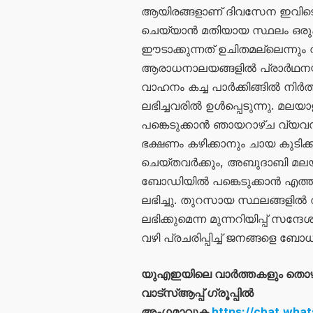
ആയിരങ്ങളാണ് ദിവസേന ഇവിടെ എ
ചെയ്യാൻ മതിയായ സ്ഥലം ഒരുക്
ഈടാക്കുന്നത് ഉചിതമല്ലെന്നും
ആരാധനാലയങ്ങളിൽ പ്രാർഥനയ്ക
വാഹനം കച്ച പാർക്കിങ്ങിൽ നിർത്
ലഭിച്ചവരിൽ ഉൾപ്പെടുന്നു.
പങ്കെടുക്കാൻ ഞായറാഴ്ച വ്യവ
ഭക്ഷണം കഴിക്കാനും ചായ കുടിക്
ചെയ്തവർക്കും, അബുദാബി മല
ബോഡിയിൽ പങ്കെടുക്കാൻ എത്തിയ
ലഭിച്ചു. തുറസായ സ്ഥലങ്ങളി
ലഭിക്കുമെന്ന മുന്നറിയിപ്പ് സന
വഴി പ്രചരിപ്പിച്ച് ജനങ്ങളെ ബോധവ
യുഎഇയിലെ വാർത്തകളും തൊ
വാട്സ്ആപ്പ് ഗ്രൂപ്പിൽ
അംഗമാവുക
https://chat.wh