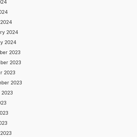
024
2024
 2024
ry 2024
y 2024
ber 2023
ber 2023
r 2023
ber 2023
 2023
023
023
2023
 2023