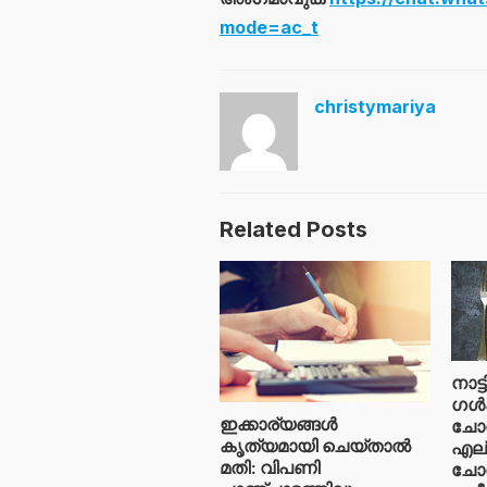
mode=ac_t
christymariya
Related Posts
നാട്
ഗൾഫ
ഇക്കാര്യങ്ങൾ
ചോറ
കൃത്യമായി ചെയ്താൽ
എല്
മതി: വിപണി
ചോറ