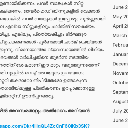
ണ്ടായിരിക്കണം. പവർ ബാങ്കുകൾ സീറ്റ്
June 2
സൂക്ഷിക്കണം, ഓവർഹെഡ് ബിന്നുകളിൽ വെക്കാൻ
May 2
ന ലഗേജിൽ പവർ ബാങ്കുകൾ ഇപ്പോഴും പൂർണ്ണമായി
April 
്തിലെ എല്ലാ സീറ്റുകളിലും ചാർജിങ് സൗകര്യം
ച്ചു. എങ്കിലും, പ്രത്യേകിച്ചും ദീർഘദൂര
March
ുന്‍പ് ഉപകരണങ്ങൾ പൂർണമായി ചാർജ് ചെയ്യാൻ
Februa
കുന്നു. വിമാനയാത്രാ വ്യവസായത്തിൽ ലിഥിയം
Januar
ഭവങ്ങൾ വർധിച്ചതിനെ തുടർന്ന് നടത്തിയ
Decem
ിന് ശേഷമാണ് ഈ മാറ്റം വരുത്തുന്നതെന്ന്
തിനുള്ളിൽ വെച്ച് അവയുടെ ഉപയോഗം
Novem
റ്ററി തകരാറോ തീപിടിത്തമോ ഉണ്ടാകുന്ന
Octobe
തിയിലുള്ള പ്രതികരണം ഉറപ്പാക്കാനുള്ള
Septe
േറ്റ്സ് ഊന്നിപ്പറഞ്ഞു.
August
ഴിൽ അവസരങ്ങളും അതിവേഗം അറിയാൻ
July 2
June 
atsapp.com/Dkr4HqQL4ZcCnF60iKb3SK?