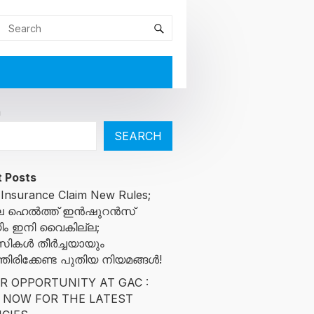
h
SEARCH
 Posts
 Insurance Claim New Rules;
ിലെ ഹെൽത്ത് ഇൻഷുറൻസ്
ിം ഇനി വൈകില്ല;
സികൾ തീർച്ചയായും
ിരിക്കേണ്ട പുതിയ നിയമങ്ങൾ!
R OPPORTUNITY AT GAC :
 NOW FOR THE LATEST