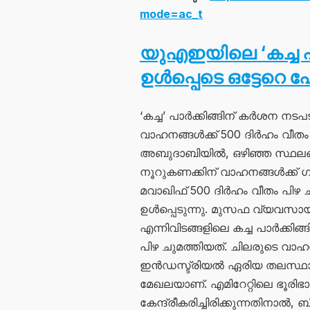
mode=ac_t
യുഎഇയിലെ ‘കച്ച പാ
ഉൾപ്പെടെ ഒട്ടേറെ പേ
‘കച്ച’ പാർക്കിങ്ങിന് കർശന ന
വാഹനങ്ങൾക്ക് 500 ദിർഹം വീതം പ
അബുദാബിയിൽ, ഒഴിഞ്ഞ സ്ഥലങ്ങ
നൂറുകണക്കിന് വാഹനങ്ങൾക്ക് ഗ
മവാഖിഫ് 500 ദിർഹം വീതം പിഴ ച
ഉൾപ്പെടുന്നു. മുസഫ വ്യവസാ
എന്നിവിടങ്ങളിലെ കച്ച പാർക്കി
പിഴ ചുമത്തിയത്. ചിലരുടെ വാഹനം
ഇൻഡസ്ട്രിയൽ ഏരിയ തലസ്ഥ
മേഖലയാണ്. എമിറേറ്റിലെ ഭൂരി
കേന്ദ്രീകരിച്ചിരിക്കുന്നതിനാൽ