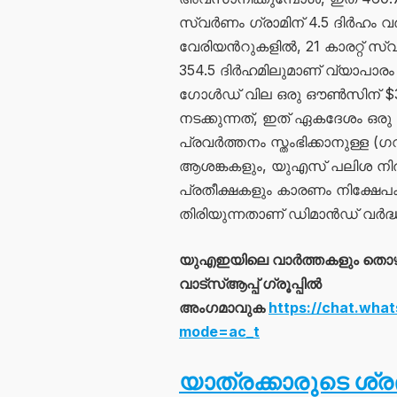
സ്വർണം ഗ്രാമിന് 4.5 ദിർഹം വർധി
വേരിയന്‍റുകളിൽ, 21 കാരറ്റ് സ
354.5 ദിർഹമിലുമാണ് വ്യാപാര
ഗോൾഡ് വില ഒരു ഔൺസിന് $3,
നടക്കുന്നത്, ഇത് ഏകദേശം ഒര
പ്രവർത്തനം സ്തംഭിക്കാനുള്ള (
ആശങ്കകളും, യുഎസ് പലിശ നിരക്
പ്രതീക്ഷകളും കാരണം നിക്ഷേപ
തിരിയുന്നതാണ് ഡിമാൻഡ് വർദ്
യുഎഇയിലെ വാർത്തകളും തൊ
വാട്സ്ആപ്പ് ഗ്രൂപ്പിൽ
അംഗമാവുക
https://chat.wh
mode=ac_t
യാത്രക്കാരുടെ ശ്രദ്