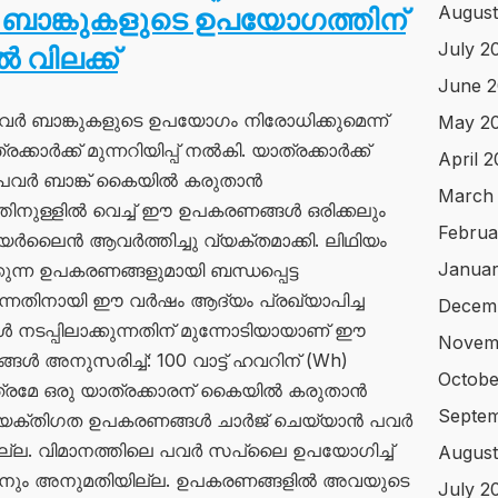
August
 ബാങ്കുകളുടെ ഉപയോഗത്തിന്
July 2
 വിലക്ക്
June 
പവർ ബാങ്കുകളുടെ ഉപയോഗം നിരോധിക്കുമെന്ന്
May 2
ാർക്ക് മുന്നറിയിപ്പ് നൽകി. യാത്രക്കാർക്ക്
April 
ച് പവർ ബാങ്ക് കൈയിൽ കരുതാൻ
March
്തിനുള്ളിൽ വെച്ച് ഈ ഉപകരണങ്ങൾ ഒരിക്കലും
Februa
യർലൈൻ ആവർത്തിച്ചു വ്യക്തമാക്കി. ലിഥിയം
Januar
്കുന്ന ഉപകരണങ്ങളുമായി ബന്ധപ്പെട്ട
നതിനായി ഈ വർഷം ആദ്യം പ്രഖ്യാപിച്ച
Decem
 നടപ്പിലാക്കുന്നതിന് മുന്നോടിയായാണ് ഈ
Novem
ങൾ അനുസരിച്ച്: 100 വാട്ട് ഹവറിന് (Wh)
Octobe
ാത്രമേ ഒരു യാത്രക്കാരന് കൈയിൽ കരുതാൻ
Septem
 വ്യക്തിഗത ഉപകരണങ്ങൾ ചാർജ് ചെയ്യാൻ പവർ
ല്ല. വിമാനത്തിലെ പവർ സപ്ലൈ ഉപയോഗിച്ച്
August
ാനും അനുമതിയില്ല. ഉപകരണങ്ങളിൽ അവയുടെ
July 2