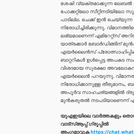
ശേഷി വ്യക്തമാക്കുന്ന ലേബൽ ഉ
പോക്കറ്റിലോ സീറ്റിനടിയിലോ 
പാടില്ല. ചെക്ക് ഇൻ ചെയ്യുന്
നിരോധിച്ചിരിക്കുന്നു. വിമാനത
ലഭ്യമാണെന്ന് എമിറേറ്റ്സ് അറിയി
യാത്രക്കാർ ബോര്‍ഡിങ്ങിന് മ
എയർലൈൻസ് പ്രോത്സാഹിപ്പിക്
ബാറ്ററികൾ ഉൾപ്പെട്ട അപകട സം
വിശദമായ സുരക്ഷാ അവലോകനത്ത
എയർലൈൻ പറയുന്നു. വിമാനത്
നിരോധിക്കാനുള്ള തീരുമാനം, ബാ
അപൂർവ സാഹചര്യങ്ങളിൽ ദ്രുതഗ
മുൻകരുതൽ നടപടിയാണെന്ന് എമിറ
യുഎഇയിലെ വാർത്തകളും തൊ
വാട്സ്ആപ്പ് ഗ്രൂപ്പിൽ
അംഗമാവുക
https://chat.wh