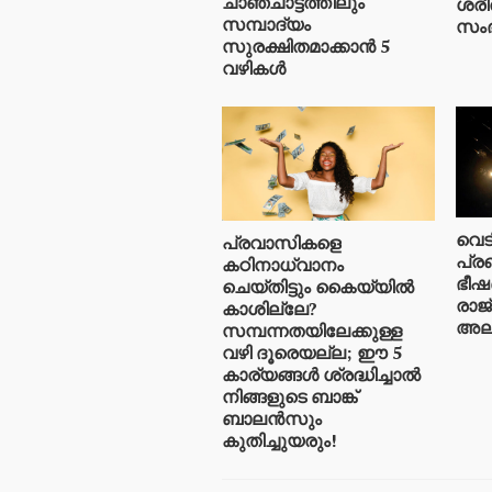
ചാഞ്ചാട്ടത്തിലും
ശരീ
സമ്പാദ്യം
സംഭ
സുരക്ഷിതമാക്കാൻ 5
വഴികൾ
വെട
പ്രവാസികളെ
പ്ര
കഠിനാധ്വാനം
ഭീഷ
ചെയ്തിട്ടും കൈയ്യിൽ
രാജ
കാശില്ലേ?
അലർട
സമ്പന്നതയിലേക്കുള്ള
വഴി ദൂരെയല്ല; ഈ 5
കാര്യങ്ങൾ ശ്രദ്ധിച്ചാൽ
നിങ്ങളുടെ ബാങ്ക്
ബാലൻസും
കുതിച്ചുയരും!