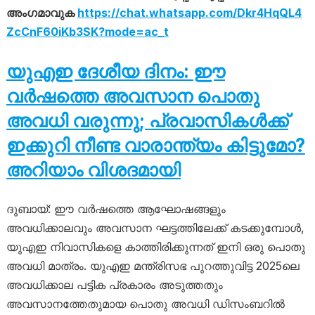
അംഗമാവുക
https://chat.whatsapp.com/Dkr4HqQL4
ZcCnF60iKb3SK?mode=ac_t
യുഎഇ ദേശീയ ദിനം: ഈ
വർഷത്തെ അവസാന പൊതു
അവധി വരുന്നു; പ്രവാസികൾക്ക്
ഇക്കുറി നീണ്ട വാരാന്ത്യം കിട്ടുമോ?
അറിയാം വിശദമായി
ദുബായ്: ഈ വർഷത്തെ ആഘോഷങ്ങളും
അവധിക്കാലവും അവസാന ഘട്ടത്തിലേക്ക് കടക്കുമ്പോൾ,
യുഎഇ നിവാസികളെ കാത്തിരിക്കുന്നത് ഇനി ഒരു പൊതു
അവധി മാത്രം. യുഎഇ മന്ത്രിസഭ പുറത്തുവിട്ട 2025ലെ
അവധിക്കാല പട്ടിക പ്രകാരം അടുത്തതും
അവസാനത്തേതുമായ പൊതു അവധി ഡിസംബറിൽ