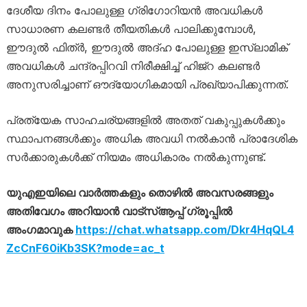
ദേശീയ ദിനം പോലുള്ള ഗ്രിഗോറിയൻ അവധികൾ
സാധാരണ കലണ്ടർ തീയതികൾ പാലിക്കുമ്പോൾ,
ഈദുൽ ഫിത്ർ, ഈദുൽ അദ്ഹ പോലുള്ള ഇസ്‌ലാമിക്
അവധികൾ ചന്ദ്രപ്പിറവി നിരീക്ഷിച്ച് ഹിജ്‌റ കലണ്ടർ
അനുസരിച്ചാണ് ഔദ്യോഗികമായി പ്രഖ്യാപിക്കുന്നത്.
പ്രത്യേക സാഹചര്യങ്ങളിൽ അതത് വകുപ്പുകൾക്കും
സ്ഥാപനങ്ങൾക്കും അധിക അവധി നൽകാൻ പ്രാദേശിക
സർക്കാരുകൾക്ക് നിയമം അധികാരം നൽകുന്നുണ്ട്.
യുഎഇയിലെ വാർത്തകളും തൊഴിൽ അവസരങ്ങളും
അതിവേഗം അറിയാൻ വാട്സ്ആപ്പ് ഗ്രൂപ്പിൽ
അംഗമാവുക
https://chat.whatsapp.com/Dkr4HqQL4
ZcCnF60iKb3SK?mode=ac_t