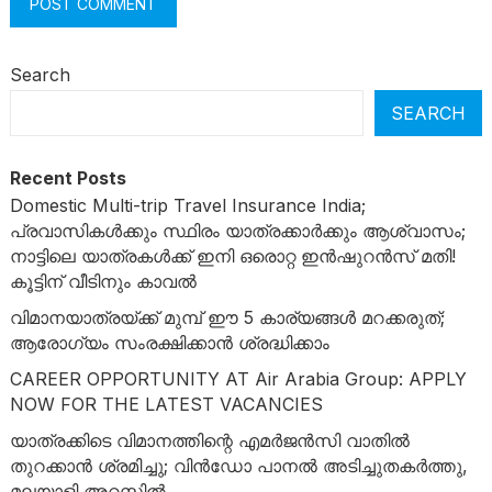
Search
SEARCH
Recent Posts
Domestic Multi-trip Travel Insurance India;
പ്രവാസികൾക്കും സ്ഥിരം യാത്രക്കാർക്കും ആശ്വാസം;
നാട്ടിലെ യാത്രകൾക്ക് ഇനി ഒരൊറ്റ ഇൻഷുറൻസ് മതി!
കൂട്ടിന് വീടിനും കാവൽ
വിമാനയാത്രയ്ക്ക് മുമ്പ് ഈ 5 കാര്യങ്ങൾ മറക്കരുത്;
ആരോഗ്യം സംരക്ഷിക്കാൻ ശ്രദ്ധിക്കാം
CAREER OPPORTUNITY AT Air Arabia Group: APPLY
NOW FOR THE LATEST VACANCIES
യാത്രക്കിടെ വിമാനത്തിന്റെ എമർജൻസി വാതിൽ
തുറക്കാൻ ശ്രമിച്ചു; വിൻഡോ പാനൽ അടിച്ചുതകർത്തു,
മലയാളി അറസ്റ്റിൽ