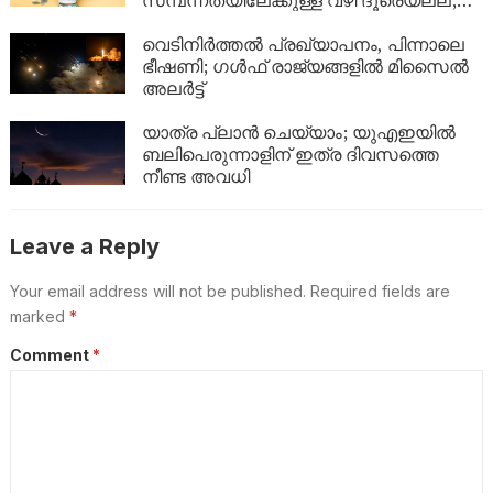
സമ്പന്നതയിലേക്കുള്ള വഴി ദൂരെയല്ല;
ഈ 5 കാര്യങ്ങൾ ശ്രദ്ധിച്ചാൽ നിങ്ങളുടെ
ബാങ്ക് ബാലൻസും കുതിച്ചുയരും!
വെടിനിർത്തൽ പ്രഖ്യാപനം, പിന്നാലെ
ഭീഷണി; ഗൾഫ് രാജ്യങ്ങളിൽ മിസൈൽ
അലർട്ട്
യാത്ര പ്ലാൻ ചെയ്യാം; യുഎഇയിൽ
ബലിപെരുന്നാളിന് ഇത്ര ദിവസത്തെ
നീണ്ട അവധി
Leave a Reply
Your email address will not be published.
Required fields are
marked
*
Comment
*