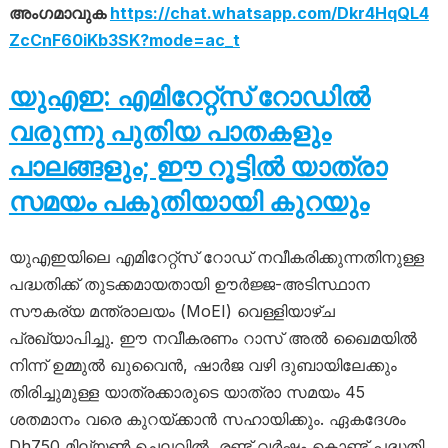
അംഗമാവുക
https://chat.whatsapp.com/Dkr4HqQL4
ZcCnF60iKb3SK?mode=ac_t
യുഎഇ: എമിറേറ്റ്സ് റോഡിൽ
വരുന്നു പുതിയ പാതകളും
പാലങ്ങളും; ഈ റൂട്ടില്‍ യാത്രാ
സമയം പകുതിയായി കുറയും
യുഎഇയിലെ എമിറേറ്റ്സ് റോഡ് നവീകരിക്കുന്നതിനുള്ള
പദ്ധതിക്ക് തുടക്കമായതായി ഊർജ്ജ-അടിസ്ഥാന
സൗകര്യ മന്ത്രാലയം (MoEI) വെള്ളിയാഴ്ച
പ്രഖ്യാപിച്ചു. ഈ നവീകരണം റാസ് അൽ ഖൈമയിൽ
നിന്ന് ഉമ്മുൽ ഖുവൈൻ, ഷാർജ വഴി ദുബായിലേക്കും
തിരിച്ചുമുള്ള യാത്രക്കാരുടെ യാത്രാ സമയം 45
ശതമാനം വരെ കുറയ്ക്കാൻ സഹായിക്കും. ഏകദേശം
Dh750 മില്യൺ ചെലവിൽ, രണ്ട് വർഷം കൊണ്ട് പദ്ധതി