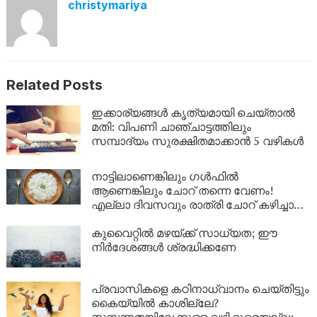
christymariya
Related Posts
ഇക്കാര്യങ്ങൾ കൃത്യമായി ചെയ്താൽ
മതി: വിപണി ചാഞ്ചാട്ടത്തിലും
സമ്പാദ്യം സുരക്ഷിതമാക്കാൻ 5 വഴികൾ
നാട്ടിലാണെങ്കിലും ​ഗൾഫിൽ
ആണെങ്കിലും ചോറ് തന്നെ വേണം!
എല്ലാ ദിവസവും രാത്രി ചോറ് കഴിച്ചാൽ
ശരീരത്തിൽ എന്ത് സംഭവിക്കും?
കുവൈറ്റിൽ മഴയ്ക്ക് സാധ്യത; ഈ
നിർദേശങ്ങൾ ശ്രദ്ധിക്കണേ
പ്രവാസികളെ കഠിനാധ്വാനം ചെയ്തിട്ടും
കൈയ്യിൽ കാശില്ലേ?