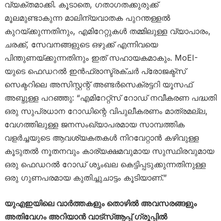
വ്യക്തമാക്കി. കൂടാതെ, ഗതാഗതക്കുരുക്ക്
മൂലമുണ്ടാകുന്ന മാലിന്യവാതക പുറന്തള്ളൽ
കുറയ്ക്കുന്നതിനും, എമിറേറ്റുകൾ തമ്മിലുള്ള വ്യാപാരം,
ചരക്ക്, സേവനങ്ങളുടെ ഒഴുക്ക് എന്നിവയെ
പിന്തുണയ്ക്കുന്നതിനും ഇത് സഹായകമാകും. MoEI-
യുടെ ഫെഡറൽ ഇൻഫ്രാസ്ട്രക്ചർ പ്രോജക്ട്‌സ്
സെക്ടറിലെ അസിസ്റ്റന്റ് അണ്ടർസെക്രട്ടറി യൂസഫ്
അബ്ദുള്ള പറഞ്ഞു: “എമിറേറ്റ്സ് റോഡ് നവീകരണ പദ്ധതി
ഒരു സുപ്രധാന റോഡിന്റെ വിപുലീകരണം മാത്രമല്ല,
വേഗത്തിലുള്ള ജനസംഖ്യാപരമായ സാമ്പത്തിക
വളർച്ചയുടെ ആവശ്യകതകൾ നിറവേറ്റാൻ കഴിവുള്ള
കൂടുതൽ നൂതനവും കാര്യക്ഷമവുമായ സുസ്ഥിരവുമായ
ഒരു ഫെഡറൽ റോഡ് ശൃംഖല കെട്ടിപ്പടുക്കുന്നതിനുള്ള
ഒരു ഗുണപരമായ കുതിച്ചുചാട്ടം കൂടിയാണ്.”
യുഎഇയിലെ വാർത്തകളും തൊഴിൽ അവസരങ്ങളും
അതിവേഗം അറിയാൻ വാട്സ്ആപ്പ് ഗ്രൂപ്പിൽ