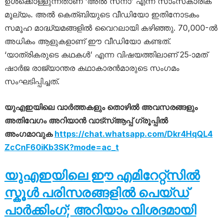
ഉൾക്കൊള്ളുന്നതാണ് ‘അൽ സനാ’ എന്ന സാംസ്‌കാരിക
മൂല്യം. അൽ കെത്ബിയുടെ വീഡിയോ ഇതിനോടകം
സമൂഹ മാദ്ധ്യമങ്ങളിൽ വൈറലായി കഴിഞ്ഞു. 70,000-ൽ
അധികം ആളുകളാണ് ഈ വീഡിയോ കണ്ടത്.
‘യാത്രികരുടെ കഥകൾ’ എന്ന വിഷയത്തിലാണ് 25-ാമത്
ഷാർജ രാജ്യാന്തര കഥാകാരൻമാരുടെ സംഗമം
സംഘടിപ്പിച്ചത്.
യുഎഇയിലെ വാർത്തകളും തൊഴിൽ അവസരങ്ങളും
അതിവേഗം അറിയാൻ വാട്സ്ആപ്പ് ഗ്രൂപ്പിൽ
അംഗമാവുക
https://chat.whatsapp.com/Dkr4HqQL4
ZcCnF60iKb3SK?mode=ac_t
യുഎഇയിലെ ഈ എമിറേറ്റ്സിൽ
സ്കൂൾ പരിസരങ്ങളിൽ പെയ്ഡ്
പാർക്കിംഗ്; അറിയാം വിശദമായി