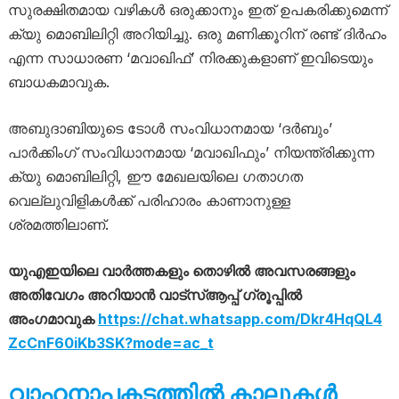
സുരക്ഷിതമായ വഴികൾ ഒരുക്കാനും ഇത് ഉപകരിക്കുമെന്ന്
ക്യു മൊബിലിറ്റി അറിയിച്ചു. ഒരു മണിക്കൂറിന് രണ്ട് ദിർഹം
എന്ന സാധാരണ ‘മവാഖിഫ്’ നിരക്കുകളാണ് ഇവിടെയും
ബാധകമാവുക.
അബുദാബിയുടെ ടോൾ സംവിധാനമായ ‘ദർബും’
പാർക്കിംഗ് സംവിധാനമായ ‘മവാഖിഫും’ നിയന്ത്രിക്കുന്ന
ക്യു മൊബിലിറ്റി, ഈ മേഖലയിലെ ഗതാഗത
വെല്ലുവിളികൾക്ക് പരിഹാരം കാണാനുള്ള
ശ്രമത്തിലാണ്.
യുഎഇയിലെ വാർത്തകളും തൊഴിൽ അവസരങ്ങളും
അതിവേഗം അറിയാൻ വാട്സ്ആപ്പ് ഗ്രൂപ്പിൽ
അംഗമാവുക
https://chat.whatsapp.com/Dkr4HqQL4
ZcCnF60iKb3SK?mode=ac_t
വാഹനാപകടത്തിൽ കാലുകൾ