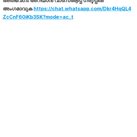
അതിവേഗം അറിയാൻ വാട്സ്ആപ്പ് ഗ്രൂപ്പിൽ
അംഗമാവുക
https://chat.whatsapp.com/Dkr4HqQL4
ZcCnF60iKb3SK?mode=ac_t