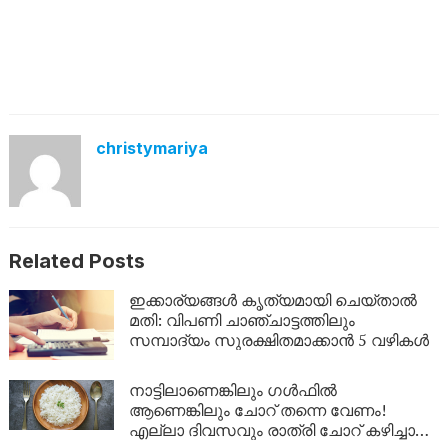
christymariya
Related Posts
ഇക്കാര്യങ്ങൾ കൃത്യമായി ചെയ്താൽ
മതി: വിപണി ചാഞ്ചാട്ടത്തിലും
സമ്പാദ്യം സുരക്ഷിതമാക്കാൻ 5 വഴികൾ
നാട്ടിലാണെങ്കിലും ​ഗൾഫിൽ
ആണെങ്കിലും ചോറ് തന്നെ വേണം!
എല്ലാ ദിവസവും രാത്രി ചോറ് കഴിച്ചാൽ