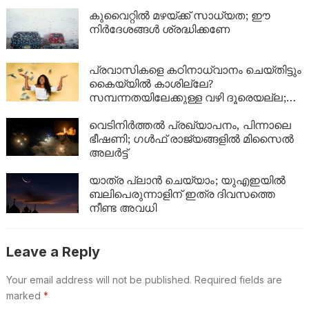
ശരീരത്തിൽ എന്ത് സംഭവിക്കും?
കുവൈറ്റിൽ മഴയ്ക്ക് സാധ്യത; ഈ
നിർദേശങ്ങൾ ശ്രദ്ധിക്കണേ
പ്രവാസികളെ കഠിനാധ്വാനം ചെയ്തിട്ടും
കൈയ്യിൽ കാശില്ലേ?
സമ്പന്നതയിലേക്കുള്ള വഴി ദൂരെയല്ല;
ഈ 5 കാര്യങ്ങൾ ശ്രദ്ധിച്ചാൽ നിങ്ങളുടെ
ബാങ്ക് ബാലൻസും കുതിച്ചുയരും!
വെടിനിർത്തൽ പ്രഖ്യാപനം, പിന്നാലെ
ഭീഷണി; ഗൾഫ് രാജ്യങ്ങളിൽ മിസൈൽ
അലർട്ട്
യാത്ര പ്ലാൻ ചെയ്യാം; യുഎഇയിൽ
ബലിപെരുന്നാളിന് ഇത്ര ദിവസത്തെ
നീണ്ട അവധി
Leave a Reply
Your email address will not be published.
Required fields are
marked
*